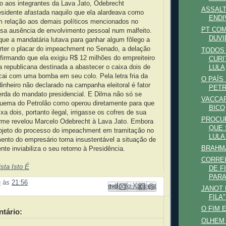
go aos integrantes da Lava Jato, Odebrecht
ASSAL
sidente afastada naquilo que ela alardeava como
ENDI
relação aos demais políticos mencionados no
PT COM
nsa ausência de envolvimento pessoal num malfeito.
DUVI
e a mandatária lutava para ganhar algum fôlego a
erter o placar do impeachment no Senado, a delação
TODOS 
irmando que ela exigiu R$ 12 milhões do empreiteiro
CURI
 republicana destinada a abastecer o caixa dois de
LULA
ai com uma bomba em seu colo. Pela letra fria da
O PAÍS
e dinheiro não declarado na campanha eleitoral é fator
PET
erda do mandato presidencial. E Dilma não só se
VACCAR
quema do Petrolão como operou diretamente para que
BICO
a dois, portanto ilegal, irrigasse os cofres de sua
PROCU
me revelou Marcelo Odebrecht à Lava Jato. Embora
QUE 
objeto do processo do impeachment em tramitação no
LULA 
nto do empresário torna insustentável a situação de
BRAHMA
nte inviabiliza o seu retorno à Presidência.
CORREI
sta Isto É
DE F
PARA
e
às
21:56
Enviar por e-mail
Compartilhar no Facebook
Compartilhar com o Pinterest
Postar no blog!
Compartilhar no X
JANOT 
FILA
O FIM 
tário:
OLHEM