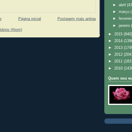
►
abril
(43
►
março
►
feverei
e
Página inicial
Postagem mais antiga
►
janeiro
tários (Atom)
►
2015
(840
►
2014
(139
►
2013
(174
►
2012
(204
►
2011
(183
►
2010
(143
Quem sou e