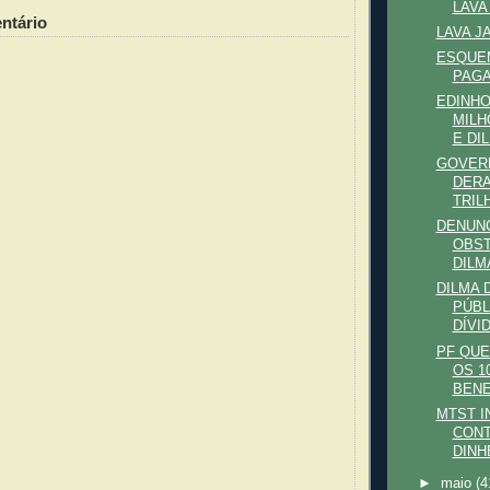
LAVA
ntário
LAVA J
ESQUE
PAGA
EDINHO
MILH
E DIL
GOVERN
DERA
TRILH
DENUNC
OBST
DILMA
DILMA 
PÚBL
DÍVID
PF QU
OS 1
BENE
MTST I
CONT
DINHE
►
maio
(4