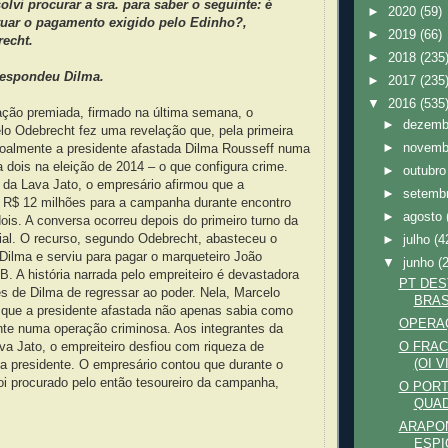
olvi procurar a sra. para saber o seguinte: é
►
2020
(59)
uar o pagamento exigido pelo Edinho?,
►
2019
(66)
echt.
►
2018
(235
 respondeu Dilma.
►
2017
(235
▼
2016
(535
ação premiada, firmado na última semana, o
►
dezem
lo Odebrecht fez uma revelação que, pela primeira
►
novem
soalmente a presidente afastada Dilma Rousseff numa
 dois na eleição de 2014 – o que configura crime.
►
outubr
 da Lava Jato, o empresário afirmou que a
►
setemb
u R$ 12 milhões para a campanha durante encontro
►
agosto
dois. A conversa ocorreu depois do primeiro turno da
ial. O recurso, segundo Odebrecht, abasteceu o
►
julho
(4
 Dilma e serviu para pagar o marqueteiro João
▼
junho
(
 A história narrada pelo empreiteiro é devastadora
PT DES
s de Dilma de regressar ao poder. Nela, Marcelo
BRAS
 que a presidente afastada não apenas sabia como
OPERAÇ
te numa operação criminosa. Aos integrantes da
ava Jato, o empreiteiro desfiou com riqueza de
O FRAC
(OI 
a presidente. O empresário contou que durante o
 foi procurado pelo então tesoureiro da campanha,
O PORT
QUAD
ARAPON
ESPI