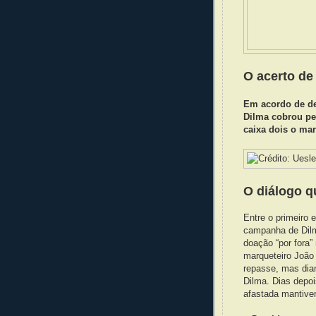
O acerto de
Em acordo de de
Dilma cobrou pe
caixa dois o ma
O diálogo 
Entre o primeiro 
campanha de Dilm
doação “por fora”
marqueteiro João
repasse, mas dian
Dilma. Dias depoi
afastada mantive