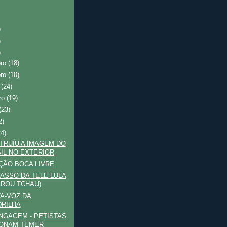
)
)
)
bro
(18)
bro
(10)
o
(24)
ro
(19)
(23)
2)
24)
TRUÍU A IMAGEM DO
IL NO EXTERIOR
ÃO BOCA LIVRE
ASSO DA TELE-LULA
VIROU TCHAU)
A-VOZ DA
RILHA
GAGEM - PETISTAS
ONAM TEMER