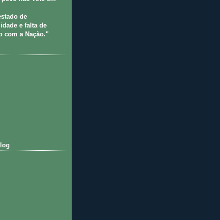
estado de
idade e falta de
 com a Nação."
log