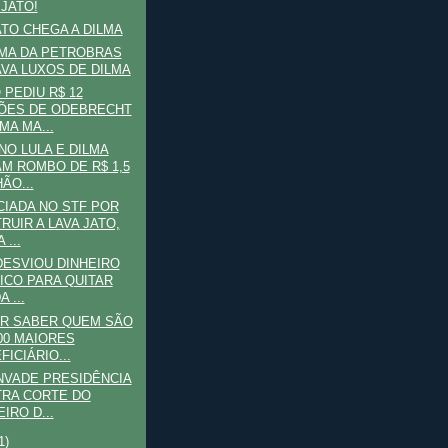
 JATO!
ATO CHEGA A DILMA
MA DA PETROBRAS
VA LUXOS DE DILMA
 PEDIU R$ 12
ÕES DE ODEBRECHT
MA MA...
O LULA E DILMA
M ROMBO DE R$ 1,5
ÃO...
IADA NO STF POR
RUIR A LAVA JATO,
 ...
DESVIOU DINHEIRO
ICO PARA QUITAR
A ...
ER SABER QUEM SÃO
00 MAIORES
FICIÁRIO...
NVADE PRESIDÊNCIA
RA CORTE DO
IRO D...
1)