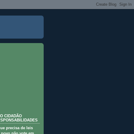
O CIDADÃO
ESPONSABILIDADES
que precisa de leis
 povo não vote em