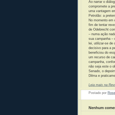
Ao narrar o diálo
compromete a pre
uma vantagem em 
Petrolão: a prete
No momento em qu
fim de tentar rev
de Odebrecht conf
– numa ação nada
sua campanha – c
lei, utilizar-se d
decisivo para a p
beneficiou do es
um recurso de caix
campanha, confor
não seja este o 
Senado, o depoime
Dilma e praticame
Leia mais na Revi
Postado por
Ros
Nenhum comen