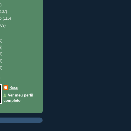
)
(107)
ro
(115)
(69)
)
0)
9)
1)
1)
9)
u
Rose
Ver meu perfil
completo