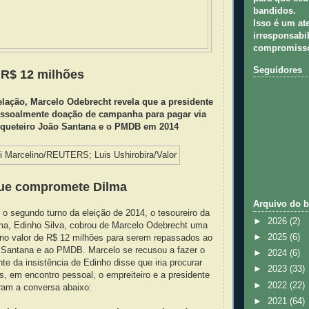
bandidos.
Isso é um at
irresponsabil
compromisso
Seguidores
 R$ 12 milhões
lação, Marcelo Odebrecht revela que a presidente
ssoalmente doação de campanha para pagar via
rqueteiro João Santana e o PMDB em 2014
que compromete Dilma
Arquivo do b
e o segundo turno da eleição de 2014, o tesoureiro da
►
2026
(2)
a, Edinho Silva, cobrou de Marcelo Odebrecht uma
►
2025
(6)
 no valor de R$ 12 milhões para serem repassados ao
 Santana e ao PMDB. Marcelo se recusou a fazer o
►
2024
(6)
te da insistência de Edinho disse que iria procurar
►
2023
(33)
s, em encontro pessoal, o empreiteiro e a presidente
►
2022
(22)
ram a conversa abaixo:
►
2021
(64)