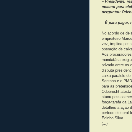
– Presidente, res
mesmo para efet
perguntou Odebr
– É para pagar,
No acordo de del
empreiteiro Marce
vez, implica pes
operação de caixa
Aos procuradores
mandatária exigi
privado entre os 
disputa presidenc
caixa paralelo de
Santana e o PMDB.
para as pretensõe
Odebrecht atesta
atuou pessoalmen
força-tarefa da L
detalhes a ação d
período eleitoral
Edinho Silva.
(...)