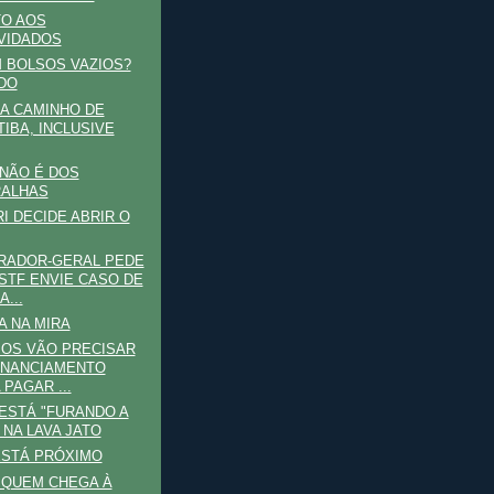
TO AOS
VIDADOS
 BOLSOS VAZIOS?
DO
A CAMINHO DE
TIBA, INCLUSIVE
 NÃO É DOS
RALHAS
I DECIDE ABRIR O
RADOR-GERAL PEDE
STF ENVIE CASO DE
A...
 NA MIRA
OS VÃO PRECISAR
INANCIAMENTO
 PAGAR ...
ESTÁ "FURANDO A
" NA LAVA JATO
ESTÁ PRÓXIMO
 QUEM CHEGA À