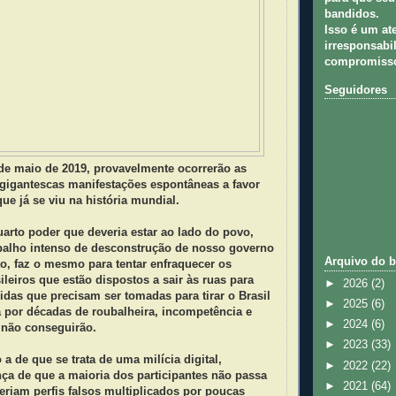
bandidos.
Isso é um at
irresponsabil
compromisso
Seguidores
de maio de 2019, provavelmente ocorrerão as
 gigantescas manifestações espontâneas a favor
e já se viu na história mundial.
arto poder que deveria estar ao lado do povo,
abalho intenso de desconstrução de nosso governo
Arquivo do b
o, faz o mesmo para tentar enfraquecer os
leiros que estão dispostos a sair às ruas para
►
2026
(2)
das que precisam ser tomadas para tirar o Brasil
►
2025
(6)
a por décadas de roubalheira, incompetência e
►
2024
(6)
não conseguirão.
►
2023
(33)
 a de que se trata de uma milícia digital,
►
2022
(22)
ça de que a maioria dos participantes não passa
►
2021
(64)
eriam perfis falsos multiplicados por poucas