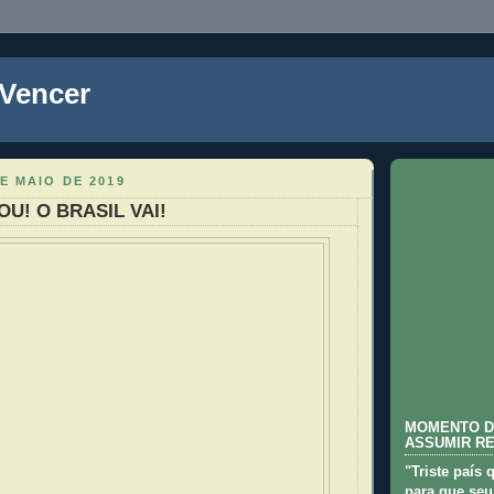
 Vencer
E MAIO DE 2019
VOU! O BRASIL VAI!
MOMENTO D
ASSUMIR R
"Triste país 
para que seu