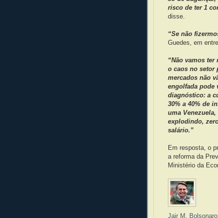
risco de ter 1 c
disse.
“Se não fizermos
Guedes, em entrev
“Não vamos ter n
o caos no setor 
mercados não vã
engolfada pode 
diagnóstico: a 
30% a 40% de in
uma Venezuela, 
explodindo, zer
salário.”
Em resposta, o pr
a reforma da Prev
Ministério da Eco
Jair M. Bolsonaro