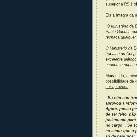
superior a R$ 1 tri
Eis a íntegra da n
“O Ministério da 
Paulo Guedes com
rechaça qualquer 
O Ministério da E
trabalho do Cong
excelente diálogo
economia superior
Mais cedo, a revi
possibilidade de
ser aprovada
.
“Eu não sou irr
aprovou a reform
Agora, posso per
de ser feito, nã
justamente para
no cargo’ . Se s
eu sentir que o 
só de bagunçar, 