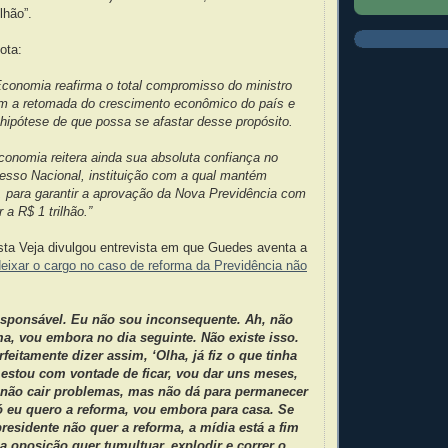
lhão”.
ota:
Economia reafirma o total compromisso do ministro
 a retomada do crescimento econômico do país e
hipótese de que possa se afastar desse propósito.
conomia reitera ainda sua absoluta confiança no
resso Nacional, instituição com a qual mantém
, para garantir a aprovação da Nova Previdência com
 a R$ 1 trilhão.”
sta Veja divulgou entrevista em que Guedes aventa a
deixar o cargo no caso de reforma da Previdência não
esponsável. Eu não sou inconsequente. Ah, não
a, vou embora no dia seguinte. Não existe isso.
feitamente dizer assim, ‘Olha, já fiz o que tinha
o estou com vontade de ficar, vou dar uns meses,
 não cair problemas, mas não dá para permanecer
ó eu quero a reforma, vou embora para casa. Se
presidente não quer a reforma, a mídia está a fim
a oposição quer tumultuar, explodir e correr o