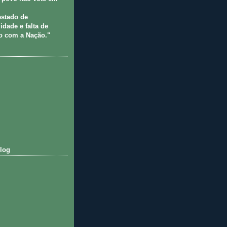
estado de
idade e falta de
 com a Nação."
log