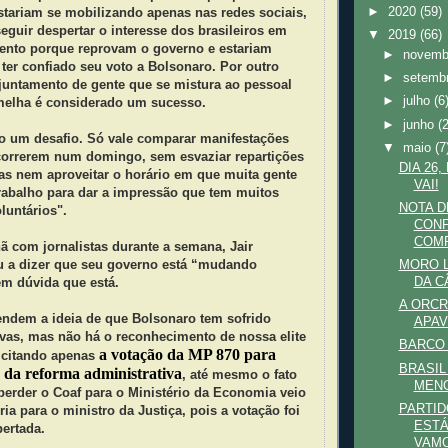
►
2020
(59)
stariam se mobilizando apenas nas redes sociais,
guir despertar o interesse dos brasileiros em
▼
2019
(66)
ento porque reprovam o governo e estariam
►
novem
ter confiado seu voto a Bolsonaro. Por outro
►
setemb
ajuntamento de gente que se mistura ao pessoal
►
julho
(6
melha é considerado um sucesso.
►
junho
(
ço um desafio. Só vale comparar manifestações
▼
maio
(7
orrerem num domingo, sem esvaziar repartições
DIA 26,
las nem aproveitar o horário em que muita gente
VAI!
trabalho para dar a impressão que tem muitos
NOTA D
oluntários".
CONF
COMP
ã com jornalistas durante a semana, Jair
u a dizer que seu governo está “mudando
MORO 
DA C
m dúvida que está.
A ORCR
vendem a ideia de que Bolsonaro tem sofrido
APA
ivas, mas não há o reconhecimento de nossa elite
BARCO
a votação da MP 870 para
, citando apenas
BRASIL
a da reforma administrativa
, até mesmo o fato
MEN
perder o Coaf para o Ministério da Economia veio
PARTID
ria para o ministro da Justiça, pois a votação foi
ESTÁ
ertada.
VAMO