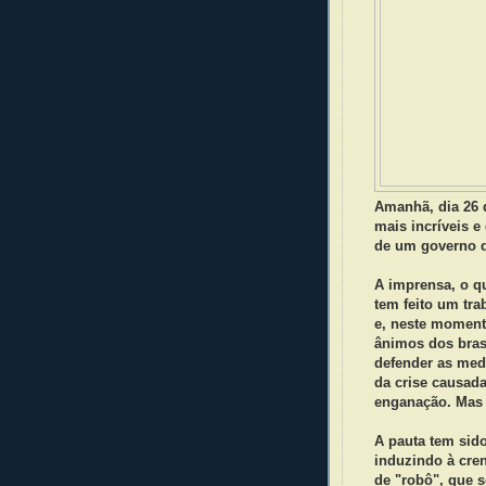
Amanhã, dia 26 
mais incríveis e
de um governo qu
A imprensa, o qu
tem feito um tr
e, neste moment
ânimos dos brasi
defender as medi
da crise causad
enganação. Mas 
A pauta tem sido
induzindo à cren
de "robô", que s