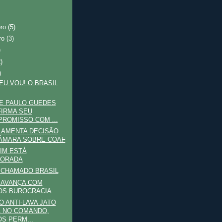
bro
(5)
ro
(3)
)
2)
)
 EU VOU! O BRASIL
E PAULO GUEDES
IRMA SEU
ROMISSO COM ...
LAMENTA DECISÃO
ÂMARA SOBRE COAF
IM ESTÁ
VORADA
 CHAMADO BRASIL
 AVANÇA COM
OS BUROCRACIA
O ANTI-LAVA JATO
 NO COMANDO,
S PERM...