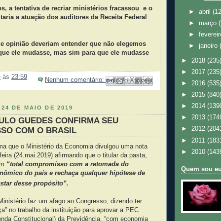
, a tentativa de recriar ministérios fracassou e
o
►
abril
(12
itaria a atuação dos auditores da Receita Federal
►
março
►
feverei
e opinião deveriam entender que não elegemos
►
janeiro
que ele mudasse, mas sim para que ele mudasse
►
2018
(235
►
2017
(235
e
às
23:59
Nenhum comentário:
Enviar por e-mail
Compartilhar no Facebook
Compartilhar com o Pinterest
Postar no blog!
Compartilhar no X
►
2016
(535
►
2015
(840
►
2014
(139
 24 DE MAIO DE 2019
►
2013
(174
AULO GUEDES CONFIRMA SEU
►
2012
(204
SO COM O BRASIL
►
2011
(183
ma que o Ministério da Economia divulgou uma nota
►
2010
(143
feira (24.mai.2019) afirmando que o titular da pasta,
em
“total compromisso com a retomada do
Quem sou e
nômico do país e rechaça qualquer hipótese de
star desse propósito”.
Ministério faz um afago ao Congresso, dizendo ter
ça” no trabalho da instituição para aprovar a PEC
nda Constitucional) da Previdência, “com economia