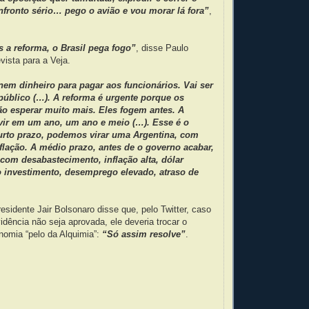
onfronto sério… pego o avião e vou morar lá fora”
,
 a reforma, o Brasil pega fogo”
, disse Paulo
ista para a Veja.
em dinheiro para pagar aos funcionários. Vai ser
público (…). A reforma é urgente porque os
o esperar muito mais. Eles fogem antes. A
vir em um ano, um ano e meio (…). Esse é o
curto prazo, podemos virar uma Argentina, com
flação. A médio prazo, antes de o governo acabar,
com desabastecimento, inflação alta, dólar
o investimento, desemprego elevado, atraso de
esidente Jair Bolsonaro disse que, pelo Twitter, caso
idência não seja aprovada, ele deveria trocar o
nomia “pelo da Alquimia”:
“Só assim resolve”
.