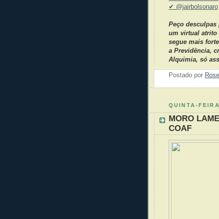
✔ @jairbolsonaro
Peço desculpas p
um virtual atrit
segue mais fort
a Previdência, c
Alquimia, só ass
Postado por
Ros
QUINTA-FEIRA
MORO LAME
COAF