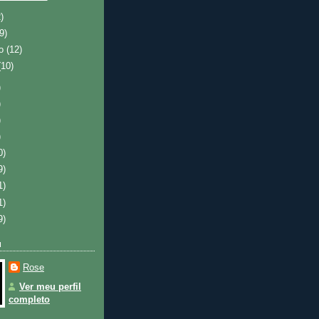
)
(9)
ro
(12)
(10)
)
)
)
)
0)
9)
1)
1)
9)
u
Rose
Ver meu perfil
completo