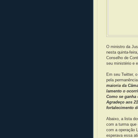
O ministro da Jus
nesta quinta-feir
Conselho de Contr
seu ministério e 
Em seu Twitter, 
pela permanência
maioria da Câmar
lamento o ocorr
Como se ganha 
Agradeço aos 21
fortalecimento 
Abaixo, a lista 
com a turma que q
com a operação L
esperava essa at