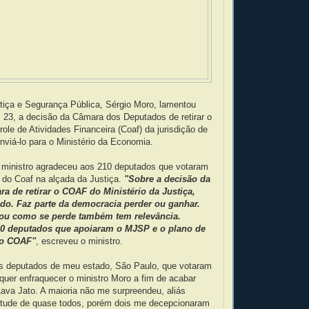
tiça e Segurança Pública, Sérgio Moro, lamentou
a, 23, a decisão da Câmara dos Deputados de retirar o
ole de Atividades Financeira (Coaf) da jurisdição de
enviá-lo para o Ministério da Economia.
o ministro agradeceu aos 210 deputados que votaram
 do Coaf na alçada da Justiça.
"Sobre a decisão da
a de retirar o COAF do Ministério da Justiça,
ido. Faz parte da democracia perder ou ganhar.
ou como se perde também tem relevância.
0 deputados que apoiaram o MJSP e o plano de
do COAF"
, escreveu o ministro.
dos deputados de meu estado, São Paulo, que votaram
uer enfraquecer o ministro Moro a fim de acabar
ava Jato. A maioria não me surpreendeu, aliás
itude de quase todos, porém dois me decepcionaram