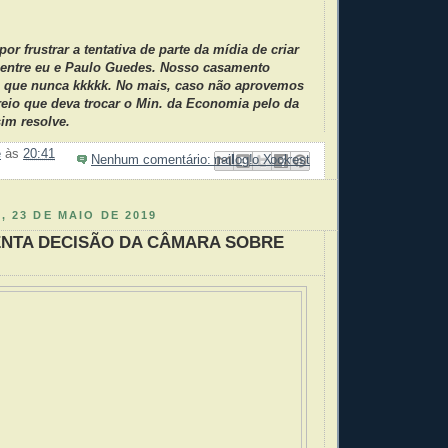
or frustrar a tentativa de parte da mídia de criar
o entre eu e Paulo Guedes. Nosso casamento
e que nunca kkkkk. No mais, caso não aprovemos
reio que deva trocar o Min. da Economia pelo da
im resolve.
e
às
20:41
Nenhum comentário:
Enviar por e-mail
Compartilhar no Facebook
Compartilhar com o Pinterest
Postar no blog!
Compartilhar no X
, 23 DE MAIO DE 2019
NTA DECISÃO DA CÂMARA SOBRE