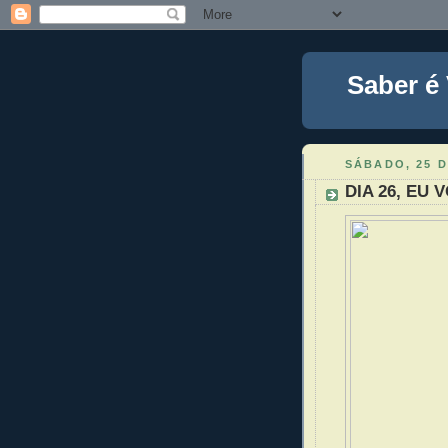
Saber é
SÁBADO, 25 D
DIA 26, EU 