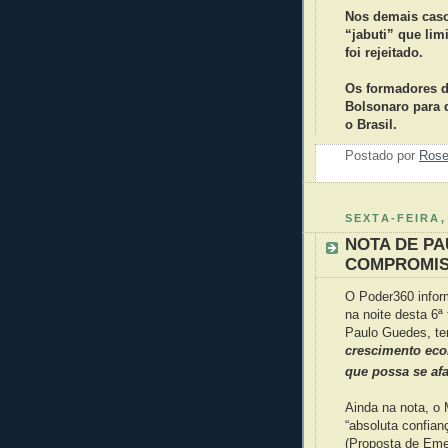
Nos demais casos
“jabuti” que lim
foi rejeitado.
Os formadores d
Bolsonaro para 
o Brasil.
Postado por
Ros
SEXTA-FEIRA,
NOTA DE P
COMPROMIS
O Poder360 infor
na noite desta 6ª 
Paulo Guedes, t
crescimento eco
que possa se afa
Ainda na nota, o 
“absoluta confian
(Proposta de Eme