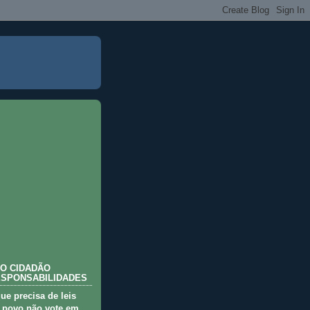
O CIDADÃO
ESPONSABILIDADES
que precisa de leis
 povo não vote em