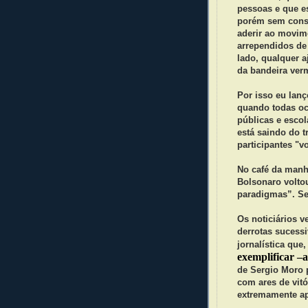
pessoas e que e
porém sem conse
aderir ao movim
arrependidos de 
lado, qualquer 
da bandeira ver
Por isso eu lan
quando todas oc
públicas e esco
está saindo do 
participantes "v
No café da manh
Bolsonaro volto
paradigmas”. Se
Os noticiários 
derrotas sucess
jornalística que
exemplificar –
de Sergio Moro 
com ares de vitó
extremamente ap