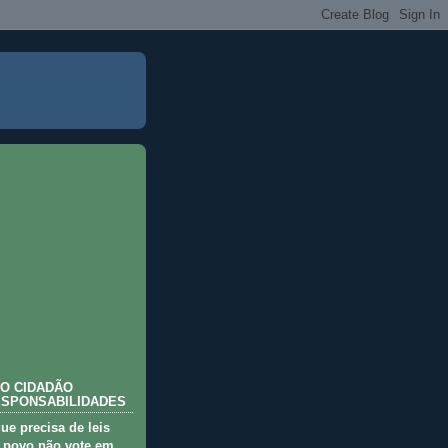
O CIDADÃO
ESPONSABILIDADES
que precisa de leis
 povo não vote em