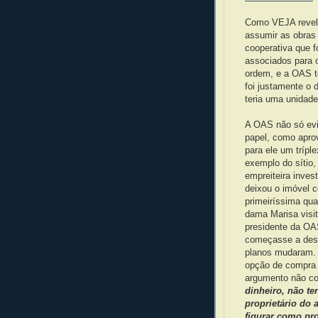
Como VEJA revelo
assumir as obras
cooperativa que f
associados para o
ordem, e a OAS t
foi justamente o 
teria uma unidade
A OAS não só evit
papel, como aprov
para ele um tríple
exemplo do sítio,
empreiteira inves
deixou o imóvel c
primeiríssima qua
dama Marisa visi
presidente da OAS
começasse a desf
planos mudaram. 
opção de compra 
argumento não co
dinheiro, não te
proprietário do 
figurar como pro