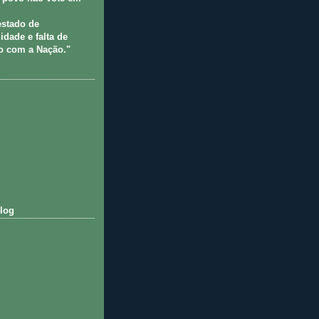
estado de
idade e falta de
 com a Nação."
log