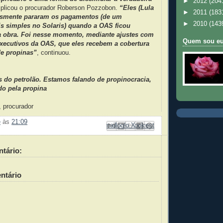
►
2012
(204
xplicou o procurador Roberson Pozzobon.
“Eles (Lula
►
2011
(183
esmente pararam os pagamentos (de um
►
2010
(143
s simples no Solaris) quando a OAS ficou
a obra. Foi nesse momento, mediante ajustes com
Quem sou e
executivos da OAS, que eles recebem a cobertura
e propinas”
, continuou.
s do petrolão. Estamos falando de propinocracia,
do pela propina
, procurador
e
às
21:09
Enviar por e-mail
Compartilhar no Facebook
Compartilhar com o Pinterest
Postar no blog!
Compartilhar no X
tário:
ntário