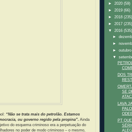
►
2020
(59)
►
2019
(66)
►
2018
(235
►
2017
(235
▼
2016
(535
►
dezem
►
novem
►
outubr
▼
setemb
PETROL
COM
DOS T
RES
OMERT
SE D
ATAC
LAVA J
PALO
ODEB
nol:
“Não se trata mais do petrolão. Estamos
nocracia, ou governo regido pela propina”.
Ainda
PT QUE
bjetivo do esquema criminoso era a perpetuação do
SÉRI
alhadores no poder de modo criminoso – o mesmo,
ALEG