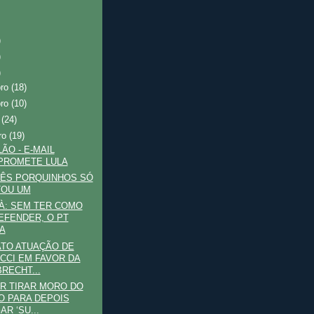
)
)
)
bro
(18)
bro
(10)
o
(24)
ro
(19)
ÃO - E-MAIL
PROMETE LULA
RÊS PORQUINHOS SÓ
TOU UM
À: SEM TER COMO
EFENDER, O PT
A
ATO ATUAÇÃO DE
CCI EM FAVOR DA
RECHT...
R TIRAR MORO DO
O PARA DEPOIS
AR ‘SU...