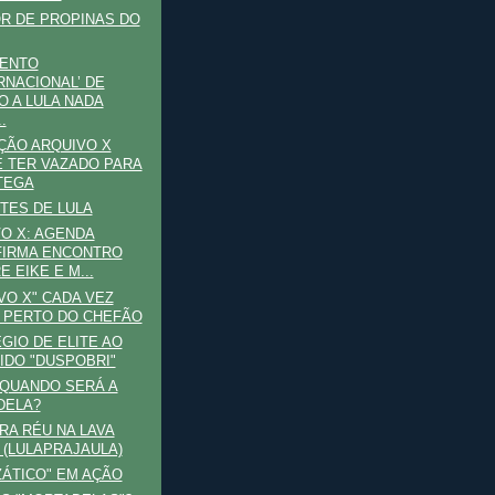
R DE PROPINAS DO
MENTO
RNACIONAL’ DE
O A LULA NADA
.
ÇÃO ARQUIVO X
 TER VAZADO PARA
TEGA
ITES DE LULA
O X: AGENDA
IRMA ENCONTRO
E EIKE E M...
VO X" CADA VEZ
 PERTO DO CHEFÃO
ÉGIO DE ELITE AO
IDO "DUSPOBRI"
 QUANDO SERÁ A
DELA?
IRA RÉU NA LAVA
 (LULAPRAJAULA)
ZÁTICO" EM AÇÃO