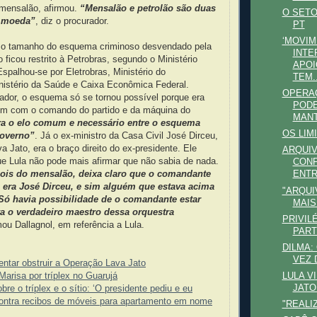
o mensalão, afirmou.
“Mensalão e petrolão são duas
O SETO
 moeda”
, diz o procurador.
PT
‘MOVI
 o tamanho do esquema criminoso desvendado pela
INTE
 ficou restrito à Petrobras, segundo o Ministério
APOI
Espalhou-se por Eletrobras, Ministério do
TEM..
nistério da Saúde e Caixa Econômica Federal.
OPERA
ador, o esquema só se tornou possível porque era
PODE
ém com o comando do partido e da máquina do
MAN
ra o elo comum e necessário entre o esquema
OS LIM
governo”
. Já o ex-ministro da Casa Civil José Dirceu,
 Jato, era o braço direito do ex-presidente. Ele
ARQUIV
ue Lula não pode mais afirmar que não sabia de nada.
CONF
pois do mensalão, deixa claro que o comandante
ENTR
era José Dirceu, e sim alguém que estava acima
"ARQUI
 Só havia possibilidade de o comandante estar
MAIS
va o verdadeiro maestro dessa orquestra
PRIVIL
ou Dallagnol, em referência a Lula.
PART
DILMA:
VEZ 
tentar obstruir a Operação Lava Jato
 Marisa por tríplex no Guarujá
LULA V
JATO
re o tríplex e o sítio: ‘O presidente pediu e eu
ontra recibos de móveis para apartamento em nome
"REALI