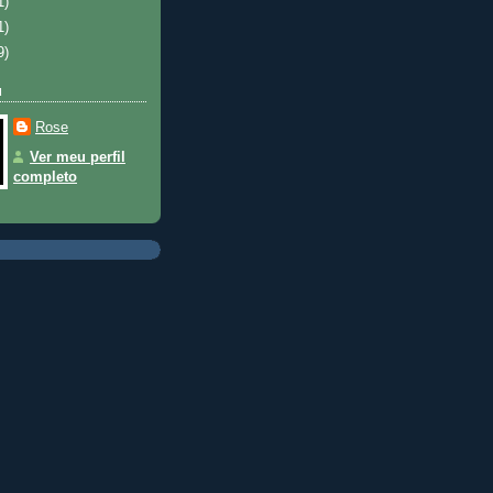
1)
1)
9)
u
Rose
Ver meu perfil
completo