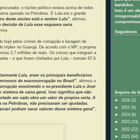
bandidos.
rocurador, o núcleo político estava acima de todos
Isso é um at
uema operado na Petrobras. E Lula era o grande
irresponsabil
ro deste núcleo está o senhor Lula”
, afirmou.
compromisso
 decisão de Lula esse esquema seria
rmou.
Seguidores
do hoje pelos crimes de corrupção e lavagem de
do tríplex no Guarujá. De acordo com o MP, a propina
omou 3,7 milhões de reais. Os crimes que integram a
uarta – e que foram chefiados por Lula – somam 87,6
larmente Lula, eram os principais beneficiários
minosos de macrocorrupção no Brasil”
, afirmou o
orrupção envolvendo o ex-presidente Lula e José
m sistema de caixa geral. Isso significa que não
Arquivo do b
ertado em cada obra um valor de propina certa. A
►
2026
(2)
a na Petrobras, não precisavam ser ajustadas.
►
2025
(6)
accari podiam sacar valores desse sistema geral”
,
►
2024
(6)
►
2023
(33)
►
2022
(22)
►
2021
(64)