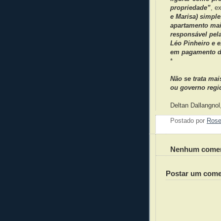
propriedade”
, e
e Marisa) simpl
apartamento mai
responsável pel
Léo Pinheiro e 
em pagamento d
*
Não se trata mai
ou governo regi
Deltan Dallangnol
Postado por
Ros
Nenhum comen
Postar um come