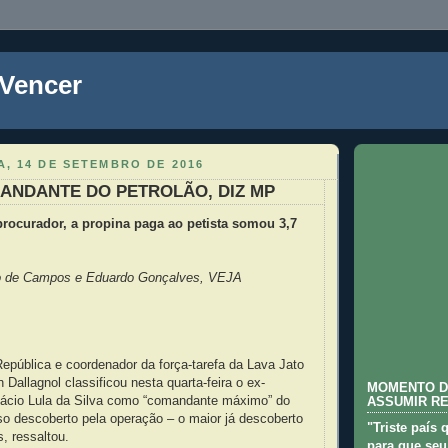
 Vencer
, 14 DE SETEMBRO DE 2016
ANDANTE DO PETROLÃO, DIZ MP
rocurador, a propina paga ao petista somou 3,7
o de Campos e Eduardo Gonçalves, VEJA
epública e coordenador da força-tarefa da Lava Jato
 Dallagnol classificou nesta quarta-feira o ex-
MOMENTO D
Inácio Lula da Silva como “comandante máximo” do
ASSUMIR R
o descoberto pela operação – o maior já descoberto
"Triste país 
s, ressaltou.
para que seu