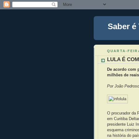
Saber é
QUARTA-FEIRA
LULA É COM
De acordo com p
milhões de reais
Por João Pedros
O procurador da R
em Curitiba Deltan
presidente Luiz 
esquema criminos
na história do paí