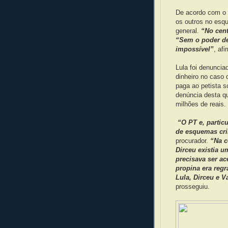
De acordo com o p
os outros no esq
general.
“No cent
“Sem o poder de
impossível”
, afi
Lula foi denuncia
dinheiro no caso 
paga ao petista s
denúncia desta q
milhões de reais.
“O PT e, particu
de esquemas cri
procurador.
“Na c
Dirceu existia u
precisava ser ac
propina era regr
Lula, Dirceu e V
prosseguiu.