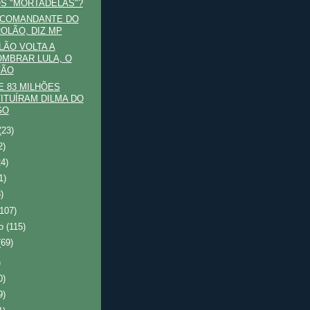
S "MORTADELAS"?
 COMANDANTE DO
OLÃO, DIZ MP
ÃO VOLTA A
MBRAR LULA, O
FÃO
E 83 MILHÕES
ITUÍRAM DILMA DO
GO
(23)
2)
24)
1)
)
(107)
ro
(115)
(69)
)
0)
9)