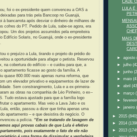
CADÊ O
LULA É
u, foi o ex-presidente quem convenceu a OAS a
PETR
 deixadas para trás pela Bancoop no Guarujá,
oi à bancarrota após desviar o dinheiro de milhares de
MENSAL
ASSO
s cofres do PT. Pedido de Lula, sabe-se agora, era
CHE
opou. Um dos projetos assumidos pela empreiteira
do Edifício Solaris, no Guarujá, onde o ex-presidente
MAIS D
.
DEST
CAR
ou o prejuízo a Lula, tirando o projeto do prédio do
►
agosto
eitou a oportunidade para afagar o petista. Reservou
x, na cobertura do edifício – e cuidou para que, a
►
julho
(4
 o apartamento ficasse ao gosto da família. A
►
junho
(
tiu quase 800.000 reais apenas numa reforma, que
►
maio
(4
om um elevador privativo e equipamentos de lazer de
►
abril
(43
lidade. Sem constrangimento, Lula e a ex-primeira-
taram as obras na companhia de Léo Pinheiro, o ex-­
►
março
. Tudo estava ajustado para que a família logo
►
feverei
rutar o apartamento. Mas veio a Lava Jato e os
►
janeiro
Lula, então, passou a dizer que tinha apenas uma
do apartamento – e que desistira do negócio. O
►
2015
(840
nvenceu a polícia.
“Em se tratando de lavagem de
►
2014
(139
remos aqui provas cabais de que Lula é efetivo
►
2013
(174
apartamento, pois exatamente o fato de ele não
prietário é uma forma de dissimular a verdadeira