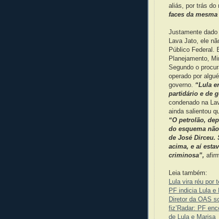
aliás, por trás d
faces da mesma
Justamente dado
Lava Jato, ele não
Público Federal. 
Planejamento, Mi
Segundo o procur
operado por algu
governo.
“Lula e
partidário e de 
condenado na Lava
ainda salientou q
“O petrolão, de
do esquema não 
de José Dirceu.
acima, e aí esta
criminosa”,
afirm
Leia também:
Lula vira réu por 
PF indicia Lula e
Diretor da OAS sob
fiz’
Radar: PF enc
de Lula e Marisa