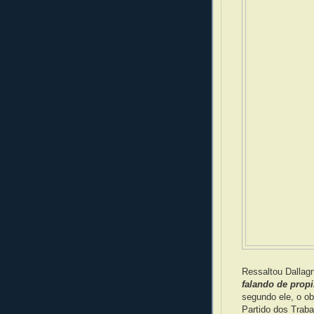
Ressaltou Dallag
falando de propi
segundo ele, o o
Partido dos Trab