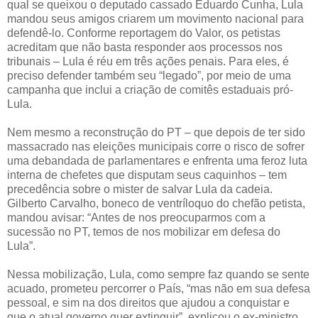
qual se queixou o deputado cassado Eduardo Cunha, Lula
mandou seus amigos criarem um movimento nacional para
defendê-lo. Conforme reportagem do Valor, os petistas
acreditam que não basta responder aos processos nos
tribunais – Lula é réu em três ações penais. Para eles, é
preciso defender também seu “legado”, por meio de uma
campanha que inclui a criação de comitês estaduais pró-
Lula.
Nem mesmo a reconstrução do PT – que depois de ter sido
massacrado nas eleições municipais corre o risco de sofrer
uma debandada de parlamentares e enfrenta uma feroz luta
interna de chefetes que disputam seus caquinhos – tem
precedência sobre o mister de salvar Lula da cadeia.
Gilberto Carvalho, boneco de ventríloquo do chefão petista,
mandou avisar: “Antes de nos preocuparmos com a
sucessão no PT, temos de nos mobilizar em defesa do
Lula”.
Nessa mobilização, Lula, como sempre faz quando se sente
acuado, prometeu percorrer o País, “mas não em sua defesa
pessoal, e sim na dos direitos que ajudou a conquistar e
que o atual governo quer extinguir”, explicou o ex-ministro