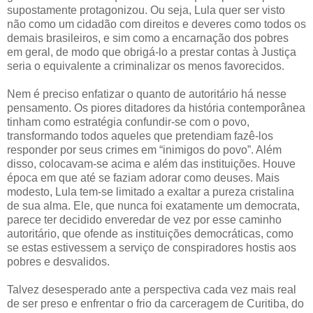
supostamente protagonizou. Ou seja, Lula quer ser visto
não como um cidadão com direitos e deveres como todos os
demais brasileiros, e sim como a encarnação dos pobres
em geral, de modo que obrigá-lo a prestar contas à Justiça
seria o equivalente a criminalizar os menos favorecidos.
Nem é preciso enfatizar o quanto de autoritário há nesse
pensamento. Os piores ditadores da história contemporânea
tinham como estratégia confundir-se com o povo,
transformando todos aqueles que pretendiam fazê-los
responder por seus crimes em “inimigos do povo”. Além
disso, colocavam-se acima e além das instituições. Houve
época em que até se faziam adorar como deuses. Mais
modesto, Lula tem-se limitado a exaltar a pureza cristalina
de sua alma. Ele, que nunca foi exatamente um democrata,
parece ter decidido enveredar de vez por esse caminho
autoritário, que ofende as instituições democráticas, como
se estas estivessem a serviço de conspiradores hostis aos
pobres e desvalidos.
Talvez desesperado ante a perspectiva cada vez mais real
de ser preso e enfrentar o frio da carceragem de Curitiba, do