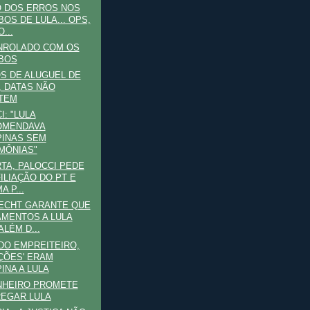
O DOS ERROS NOS
BOS DE LULA... OPS,
...
NROLADO COM OS
BOS
S DE ALUGUEL DE
, DATAS NÃO
TEM
I: "LULA
OMENDAVA
INAS SEM
MÔNIAS"
TA, PALOCCI PEDE
ILIAÇÃO DO PT E
A P...
ECHT GARANTE QUE
MENTOS A LULA
ALÉM D...
O EMPREITEIRO,
ÇÕES' ERAM
INA A LULA
NHEIRO PROMETE
EGAR LULA