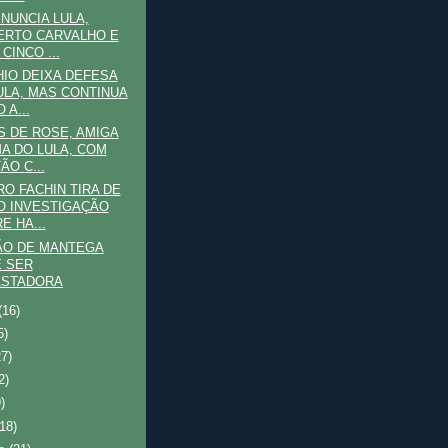
NUNCIA LULA,
ERTO CARVALHO E
CINCO ...
IO DEIXA DEFESA
ULA, MAS CONTINUA
 A...
 DE ROSE, AMIGA
MA DO LULA, COM
ÃO C...
RO FACHIN TIRA DE
 INVESTIGAÇÃO
E HA...
ÃO DE MANTEGA
 SER
ASTADORA
(16)
5)
27)
2)
)
(18)