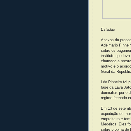
Estadão
Anexos da propos
Adelmário Pinheir
sobre os pagamen
instituto que leva
chamado a prestar
motivo é o acordo
Geral da Repúblic
Léo Pinheiro foi 
fase da Lava Jat
domiciliar, por o
regime fechado e
Em 13 de setembro
expedição de man
empreiteiro e ta
Medeiros. Eles f
sobre propina de 