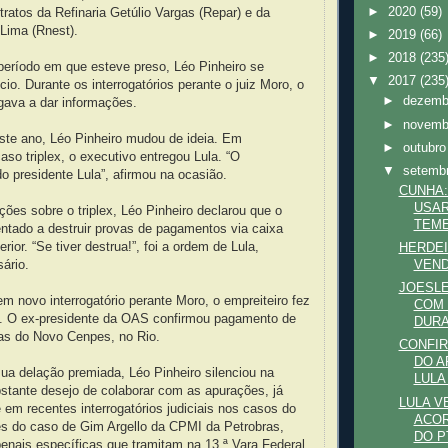
►
2020
(59)
tratos da Refinaria Getúlio Vargas (Repar) e da
 Lima (Rnest).
►
2019
(66)
►
2018
(235
período em que esteve preso, Léo Pinheiro se
▼
2017
(235
io. Durante os interrogatórios perante o juiz Moro, o
►
dezem
gava a dar informações.
►
novem
ste ano, Léo Pinheiro mudou de ideia. Em
►
outubr
caso triplex, o executivo entregou Lula. “O
▼
setemb
o presidente Lula”, afirmou na ocasião.
CUNHA:
USAR
ões sobre o triplex, Léo Pinheiro declarou que o
TEME
rientado a destruir provas de pagamentos via caixa
rior. “Se tiver destrua!”, foi a ordem de Lula,
HERDE
ário.
VEND
JOESLE
m novo interrogatório perante Moro, o empreiteiro fez
COM 
. O ex-presidente da OAS confirmou pagamento de
DURA
ras do Novo Cenpes, no Rio.
CONFI
DO A
ua delação premiada, Léo Pinheiro silenciou na
LULA 
bstante desejo de colaborar com as apurações, já
LULA V
e em recentes interrogatórios judiciais nos casos do
ACOR
pes do caso de Gim Argello da CPMI da Petrobras,
DO PT
enais específicas que tramitam na 13.ª Vara Federal