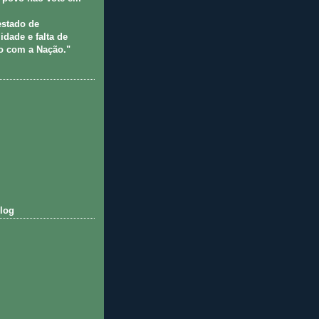
estado de
idade e falta de
 com a Nação."
log