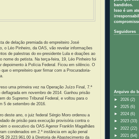
bandidos.
Isso é um at
irresponsabil
compromisso
Seguidores
ta de delação premiada do empreiteiro José
o, o Léo Pinheiro, da OAS, vão revelar informações
tos de palestras do ex-presidente Lula e doações ao
 o nome do petista. Na terça-feira, 19, Léo Pinheiro foi
 depoimento à Polícia Federal. Ficou em silêncio. O
 que o empreiteiro quer firmar com a Procuradoria-
a.
preso uma primeira vez na Operação Juízo Final, 7.ª
Arquivo do b
o deflagrada em novembro de 2014. Ganhou prisão
rdem do Supremo Tribunal Federal, e voltou para o
►
2026
(2)
m 5 de setembro de 2016.
►
2025
(6)
►
2024
(6)
 deste ano, o juiz federal Sérgio Moro ordenou a
dado de prisão para execução provisória contra o
►
2023
(33)
mbém o executivo da OAS Agenor Franklin Magalhães
►
2022
(22)
oram condenados em 2.ª instância em ação penal
►
2021
(64)
R$ 29.223.961,00 à Diretoria de Abastecimento da