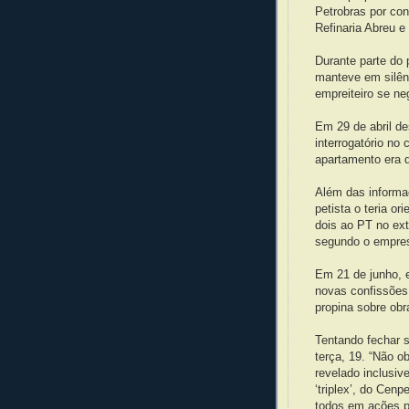
Petrobras por con
Refinaria Abreu e
Durante parte do 
manteve em silênc
empreiteiro se ne
Em 29 de abril de
interrogatório no 
apartamento era d
Além das informaç
petista o teria o
dois ao PT no exte
segundo o empres
Em 21 de junho, e
novas confissões
propina sobre ob
Tentando fechar s
terça, 19. “Não o
revelado inclusiv
‘triplex’, do Cen
todos em ações p