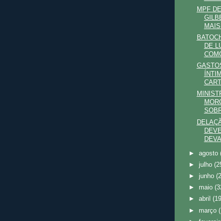
MPF DE
GILB
MAIS 
BATOCH
DE L
COMO
GASTOS
ÍNTI
CART
MINIST
MORO
SOBR
DELAÇ
DEVE
DEV
►
agosto
►
julho
(2
►
junho
(
►
maio
(3
►
abril
(19
►
março