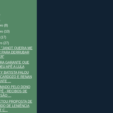
)
)
bro
(8)
bro
(10)
o
(17)
ro
(27)
 "JANOT QUERIA ME
 PARA DERRUBAR
R"
IRA GARANTE QUE
EU APÊ A LULA
Y BATISTA FALOU
CARDOZO E RENAN
NTE ...
RMADO PELO DONO
PÊ - RECIBOS DE
SÃO ...
ETOU PROPOSTA DE
DO DE LENIÊNCIA
 C...