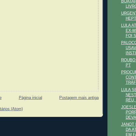
BOATAR
LIVR
URGENT
HEP
LULA A
EX-M
FOI S
PALOCC
USAV
INSTI
ROUBO 
PT
PROCU
CONT
TRÁFI
LULA S
NEST
e
Página inicial
Postagem mais antiga
RÉU, 
JOESLE
tários (Atom)
PORR
DEV
JANOT 
DA A
EM FA