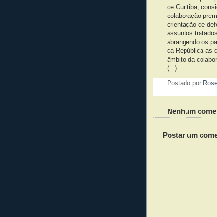
de Curitiba, cons
colaboração prem
orientação de de
assuntos tratados
abrangendo os pa
da República as d
âmbito da colabor
(...)
Postado por
Ros
Nenhum comen
Postar um come