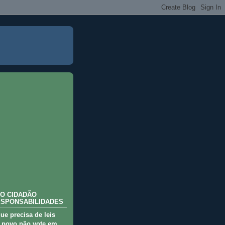
O CIDADÃO
ESPONSABILIDADES
que precisa de leis
 povo não vote em