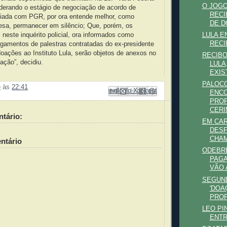
O JOG
iderando o estágio de negociação de acordo de
RECI
iada com PGR, por ora entende melhor, como
DE DO
fesa, permanecer em silêncio; Que, porém, os
 neste inquérito policial, ora informados como
LULA E
RECI
gamentos de palestras contratadas do ex-presidente
oações ao Instituto Lula, serão objetos de anexos no
RECIBO
ação”, decidiu.
LULA
EXIS
PALOCC
e
às
22:41
Enviar por e-mail
Compartilhar no Facebook
Compartilhar com o Pinterest
Postar no blog!
Compartilhar no X
ENC
PROP
CERI
tário:
EM CAR
DESF
CHAM
ntário
ODEBR
PAGA
VÃO 
SEGUND
'DOA
PROP
LEO PI
ENTR