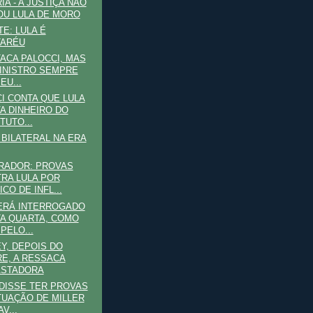
IA - A JUSTIÇA NÃO
OU LULA DE MORO
E: LULA É
TARÉU
TACA PALOCCI, MAS
INISTRO SEMPRE
EU...
I CONTA QUE LULA
A DINHEIRO DO
TUTO...
BILATERAL NA ERA
RADOR: PROVAS
RA LULA POR
CO DE INFL...
ERÁ INTERROGADO
A QUARTA, COMO
PELO...
Y, DEPOIS DO
E, A RESSACA
ASTADORA
DISSE TER PROVAS
TUAÇÃO DE MILLER
V...