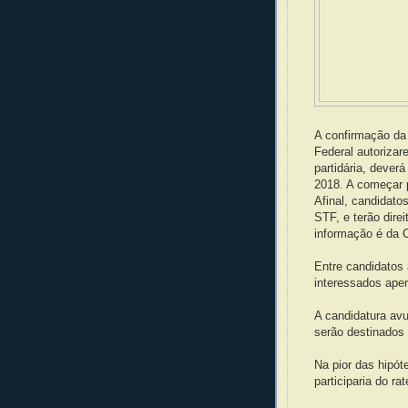
A confirmação da
Federal autorizar
partidária, dever
2018. A começar pe
Afinal, candidato
STF, e terão dire
informação é da 
Entre candidatos
interessados apen
A candidatura avu
serão destinados
Na pior das hipót
participaria do ra