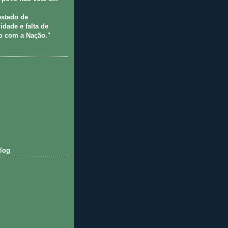
estado de
idade e falta de
 com a Nação."
log