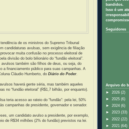
bandidos.
Isso é um at
irresponsabil
compromisso
Seguidores
 tendência de os ministros do Supremo Tribunal
em candidaturas avulsas, sem exigência de filiação
á provocar muita confusão no processo eleitoral de
la divisão do bolo bilionário do “fundão eleitoral”.
s avulsos também são filhos de deus, ou seja, do
ito a financiamento público para suas campanhas. A
Coluna Cláudio Humberto, do
Diário do Poder
.
 avulsos haverá gente séria, mas também aqueles
Arquivo do b
as no “fundão eleitoral” (R$1,7 bilhão, por enquanto).
►
2026
(2)
►
2025
(6)
lsa teria acesso ao rateio do “fundão”: pela lei, 50%
 às campanhas de presidente, governador e senador.
►
2024
(6)
►
2023
(33)
eses, um candidato avulso a presidente, por exemplo,
►
2022
(22)
teio de R$34 milhões (2% do fundão) previstos na lei.
►
2021
(64)