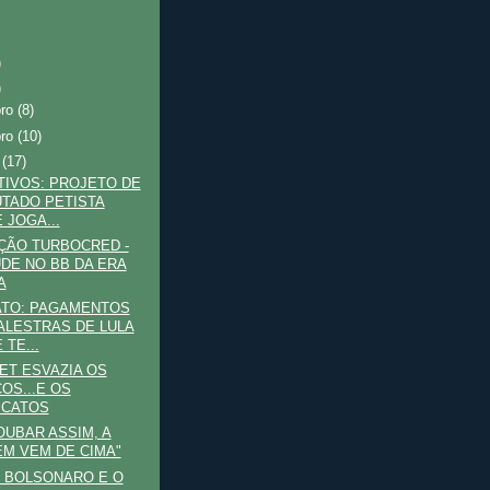
)
)
bro
(8)
bro
(10)
o
(17)
TIVOS: PROJETO DE
TADO PETISTA
 JOGA...
ÇÃO TURBOCRED -
DE NO BB DA ERA
A
ATO: PAGAMENTOS
ALESTRAS DE LULA
 TE...
ET ESVAZIA OS
OS...E OS
ICATOS
OUBAR ASSIM, A
M VEM DE CIMA"
- BOLSONARO E O