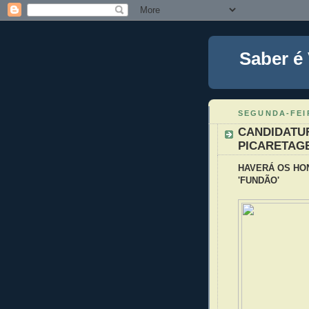
Saber é
SEGUNDA-FEI
CANDIDATU
PICARETAG
HAVERÁ OS HO
'FUNDÃO'