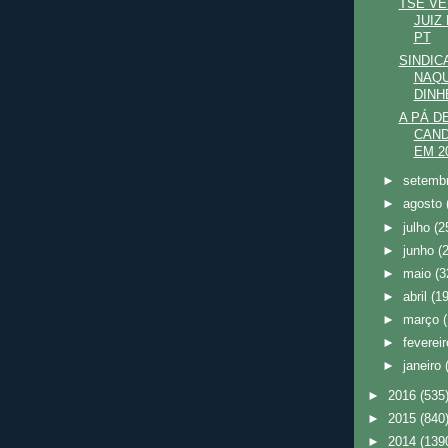
TSE VÊ
JUIZ
PT
SINDIC
NAQU
DINH
A PÁ D
CAND
EM 2
►
setemb
►
agosto
►
julho
(2
►
junho
(
►
maio
(3
►
abril
(19
►
março
►
feverei
►
janeiro
►
2016
(535
►
2015
(840
►
2014
(139