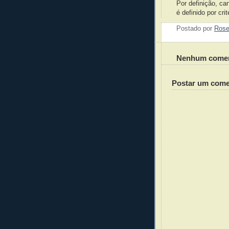
Por definição, ca
é definido por cr
Postado por
Ros
Nenhum comen
Postar um come