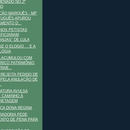
ENADO NO 2º
NO
ÇÃO MARQUÊS - MP
TUGUÊS APUROU
MENTO D...
NOS PETISTAS
FICIARAM
ANJAS" DE LULA
E O ELOGIO ... E A
LOGIA
A ACUMULOU COM
 RICO PATRIMÔNIO,
RAB...
 REJEITA PEDIDO DE
 PELA ANULAÇÃO DE
.
ATURA AVULSA
 CAMINHO À
ARETAGEM
ÇA DONA REGINA
RADORIA PEDE
NTO DE PENA PARA