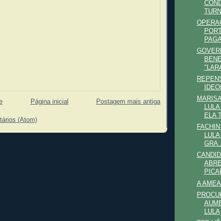
COND
TUR
OPERA
POR
PAGA
GOVER
BENE
"LAR
REPENS
IDEO
MARIS
e
Página inicial
Postagem mais antiga
LULA
ELA T
tários (Atom)
FACHIN
LULA
GRA..
CANDID
ABRE
PIC
A AMEA
PROCU
AUME
LULA