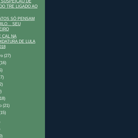
 SUSPEIÇÃO DE
 DO TRE LIGADO AO
ATOS SÓ PENSAM
ILO... SEU
EIRO
E CAL NA
IDATURA DE LULA
018
ro
(27)
(16)
5)
27)
2)
)
(18)
ro
(21)
(15)
)
)
0)