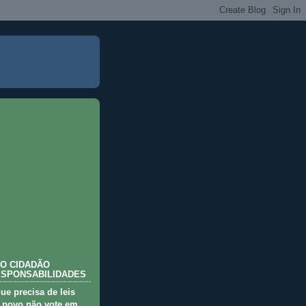
O CIDADÃO
ESPONSABILIDADES
que precisa de leis
 povo não vote em