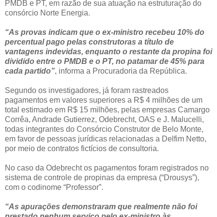
PMDB e PT, em razão de sua atuação na estruturação do
consórcio Norte Energia.
“As provas indicam que o ex-ministro recebeu 10% do
percentual pago pelas construtoras a título de
vantagens indevidas, enquanto o restante da propina foi
dividido entre o PMDB e o PT, no patamar de 45% para
cada partido”
, informa a Procuradoria da República.
Segundo os investigadores, já foram rastreados
pagamentos em valores superiores a R$ 4 milhões de um
total estimado em R$ 15 milhões, pelas empresas Camargo
Corrêa, Andrade Gutierrez, Odebrecht, OAS e J. Malucelli,
todas integrantes do Consórcio Construtor de Belo Monte,
em favor de pessoas jurídicas relacionadas a Delfim Netto,
por meio de contratos fictícios de consultoria.
No caso da Odebrecht os pagamentos foram registrados no
sistema de controle de propinas da empresa (“Drousys”),
com o codinome “Professor”.
“As apurações demonstraram que realmente não foi
prestado nenhum serviço pelo ex-ministro às