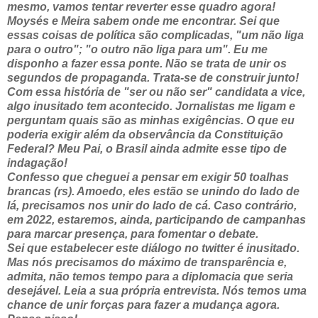
mesmo, vamos tentar reverter esse quadro agora!
Moysés e Meira sabem onde me encontrar. Sei que
essas coisas de política são complicadas, "um não liga
para o outro"; "o outro não liga para um". Eu me
disponho a fazer essa ponte. Não se trata de unir os
segundos de propaganda. Trata-se de construir junto!
Com essa história de "ser ou não ser" candidata a vice,
algo inusitado tem acontecido. Jornalistas me ligam e
perguntam quais são as minhas exigências. O que eu
poderia exigir além da observância da Constituição
Federal? Meu Pai, o Brasil ainda admite esse tipo de
indagação!
Confesso que cheguei a pensar em exigir 50 toalhas
brancas (rs). Amoedo, eles estão se unindo do lado de
lá, precisamos nos unir do lado de cá. Caso contrário,
em 2022, estaremos, ainda, participando de campanhas
para marcar presença, para fomentar o debate.
Sei que estabelecer este diálogo no twitter é inusitado.
Mas nós precisamos do máximo de transparência e,
admita, não temos tempo para a diplomacia que seria
desejável. Leia a sua própria entrevista. Nós temos uma
chance de unir forças para fazer a mudança agora.