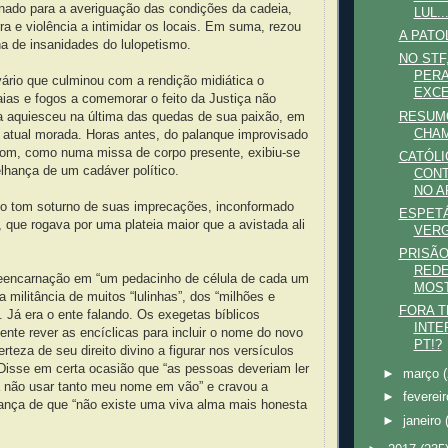
ado para a averiguação das condições da cadeia,
LUL..
a e violência a intimidar os locais. Em suma, rezou
A PATO
ha de insanidades do lulopetismo.
NO STF
PERA
ário que culminou com a rendição midiática o
EXCE.
aias e fogos a comemorar o feito da Justiça não
RESUM
ula aquiesceu na última das quedas de sua paixão, em
CHAM
a atual morada. Horas antes, do palanque improvisado
om, como numa missa de corpo presente, exibiu-se
CATÓL
hança de um cadáver político.
CONT
NO AP
no tom soturno de suas imprecações, inconformado
ESPET
, que rogava por uma plateia maior que a avistada ali
VER
PRISÃO
REDE
reencarnação em “um pedacinho de célula de cada um
MOS
a militância de muitos “lulinhas”, dos “milhões e
FORA 
. Já era o ente falando. Os exegetas bíblicos
INTE
nte rever as encíclicas para incluir o nome do novo
PT!?
rteza de seu direito divino a figurar nos versículos
 Disse em certa ocasião que “as pessoas deveriam ler
►
março
ra não usar tanto meu nome em vão” e cravou a
►
feverei
nça de que “não existe uma viva alma mais honesta
►
janeiro