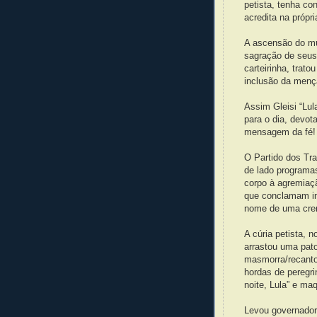
petista, tenha co
acredita na própri
A ascensão do mu
sagração de seus
carteirinha, trato
inclusão da menç
Assim Gleisi “Lul
para o dia, devota
mensagem da fé! A
O Partido dos Tr
de lado programas
corpo à agremiaçã
que conclamam inc
nome de uma cre
A cúria petista, 
arrastou uma pato
masmorra/recanto
hordas de peregri
noite, Lula” e ma
Levou governadore