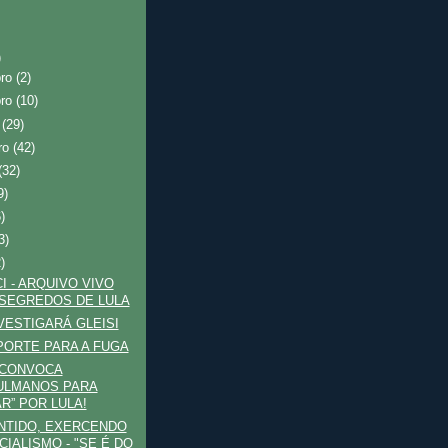
)
bro
(2)
bro
(10)
o
(29)
ro
(42)
(32)
9)
6)
3)
)
I - ARQUIVO VIVO
SEGREDOS DE LULA
VESTIGARÁ GLEISI
ORTE PARA A FUGA
 CONVOCA
ULMANOS PARA
AR” POR LULA!
NTIDO, EXERCENDO
CIALISMO - "SE É DO