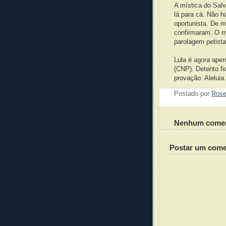
A mística do Sal
lá para cá. Não h
oportunista. De m
confirmaram. O m
parolagem petista
Lula é agora ape
(CNP). Detento f
provação. Aleluia.
Postado por
Ros
Nenhum comen
Postar um come