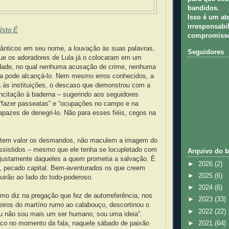
bandidos.
Isso é um at
irresponsabil
Isto É
compromisso
cânticos em seu nome, a louvação às suas palavras,
Seguidores
que os adoradores de Lula já o colocaram em um
ndade, no qual nenhuma acusação de crime, nenhuma
ia pode alcançá-lo. Nem mesmo erros conhecidos, a
a às instituições, o descaso que demonstrou com a
incitação à baderna – sugerindo aos seguidores
 “fazer passeatas” e “ocupações no campo e na
apazes de denegri-lo. Não para esses fiéis, cegos na
 tem valor os desmandos, não maculem a imagem do
assistidos – mesmo que ele tenha se locupletado com
Arquivo do b
, justamente daqueles a quem prometia a salvação. É
►
2026
(2)
so, pecado capital. Bem-aventurados os que creem
►
2025
(6)
uirão ao lado do todo-poderoso.
►
2024
(6)
omo diz na pregação que fez de autorreferência, nos
►
2023
(33)
iros do martírio rumo ao calabouço, descortinou o
►
2022
(22)
eu não sou mais um ser humano, sou uma ideia”.
►
2021
(64)
lico no momento da fala, naquele sábado de paixão