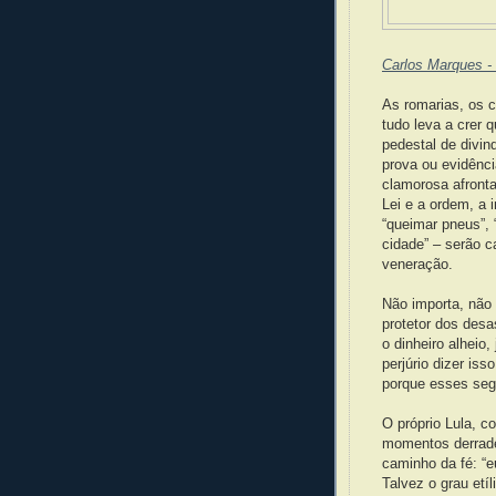
Carlos Marques - 
As romarias, os 
tudo leva a crer 
pedestal de divi
prova ou evidênc
clamorosa afront
Lei e a ordem, a 
“queimar pneus”,
cidade” – serão c
veneração.
Não importa, não
protetor dos des
o dinheiro alheio
perjúrio dizer is
porque esses seg
O próprio Lula, c
momentos derrade
caminho da fé: “
Talvez o grau etí