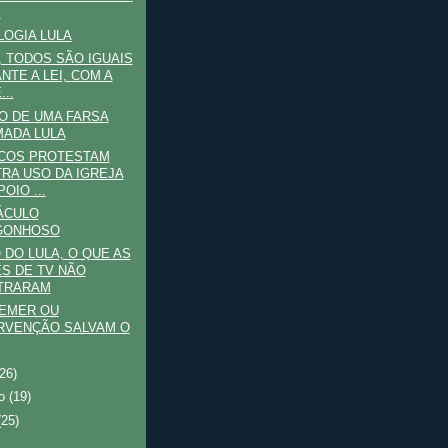
.
LOGIA LULA
, TODOS SÃO IGUAIS
NTE A LEI, COM A
..
O DE UMA FARSA
ADA LULA
ICOS PROTESTAM
RA USO DA IGREJA
OIO ...
ÁCULO
GONHOSO
 DO LULA, O QUE AS
S DE TV NÃO
TRARAM
TEMER OU
RVENÇÃO SALVAM O
(26)
ro
(19)
(25)