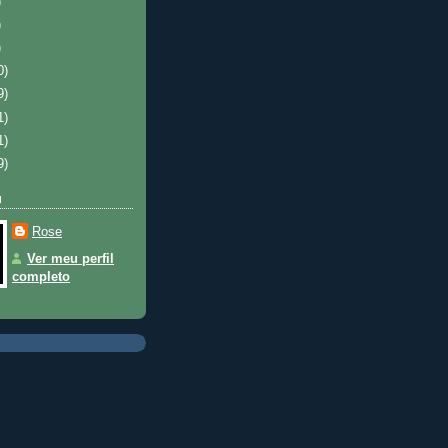
)
)
)
0)
9)
1)
1)
9)
u
Rose
Ver meu perfil
completo