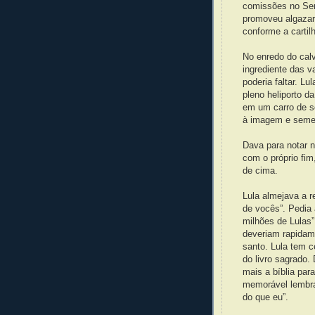
comissões no Sen
promoveu algazarr
conforme a cartil
No enredo do calv
ingrediente das v
poderia faltar. L
pleno heliporto d
em um carro de s
à imagem e semel
Dava para notar 
com o próprio fim
de cima.
Lula almejava a 
de vocês”. Pedia 
milhões de Lulas”
deveriam rapidame
santo. Lula tem ce
do livro sagrado.
mais a bíblia pa
memorável lembra
do que eu”.