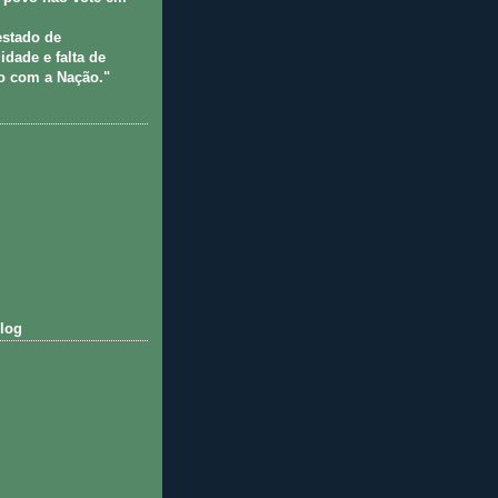
estado de
idade e falta de
 com a Nação."
log