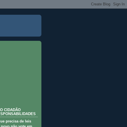
O CIDADÃO
ESPONSABILIDADES
que precisa de leis
 povo não vote em