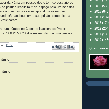
►
2017
(235
vador da Pátria em pessoa deu o tom do desvario de
►
2016
(535
á na política brasileira mais espaço para um messias
ais a mais, as previsões apocalípticas não se
►
2015
(840
undo não acabou com a sua prisão, como ele e a
►
2014
(139
 vaticinaram.
►
2013
(174
►
2012
(204
nas um número no Cadastro Nacional de Presos
icha 700004553820. Até ressuscitar vai uma penosa
►
2011
(183
►
2010
(143
e
às
19:55
Enviar por e-mail
Compartilhar no Facebook
Compartilhar com o Pinterest
Postar no blog!
Compartilhar no X
Quem sou e
tário:
ntário