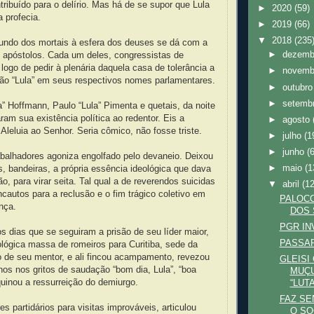
ntribuído para o delírio. Mas há de se supor que Lula
►
2020
(59)
a profecia.
►
2019
(66)
▼
2018
(235
ndo dos mortais à esfera dos deuses se dá com a
►
dezem
 apóstolos. Cada um deles, congressistas de
u logo de pedir à plenária daquela casa de tolerância a
►
novem
ão “Lula” em seus respectivos nomes parlamentares.
►
outubr
►
setemb
a” Hoffmann, Paulo “Lula” Pimenta e quetais, da noite
ram sua existência política ao redentor. Eis a
►
agosto
leluia ao Senhor. Seria cômico, não fosse triste.
►
julho
(1
►
junho
(
abalhadores agoniza engolfado pelo devaneio. Deixou
►
maio
(1
, bandeiras, a própria essência ideológica que dava
o, para virar seita. Tal qual a de reverendos suicidas
▼
abril
(12
autos para a reclusão e o fim trágico coletivo em
PALOCC
nça.
DOS 
PGR IN
nos dias que se seguiram a prisão de seu líder maior,
PASSAP
lógica massa de romeiros para Curitiba, sede da
 de seu mentor, e ali fincou acampamento, revezou
GLEISI
nos nos gritos de saudação “bom dia, Lula”, “boa
MUÇ
quinou a ressurreição do demiurgo.
“LUT
FAZ SE
s partidários para visitas improváveis, articulou
O SO