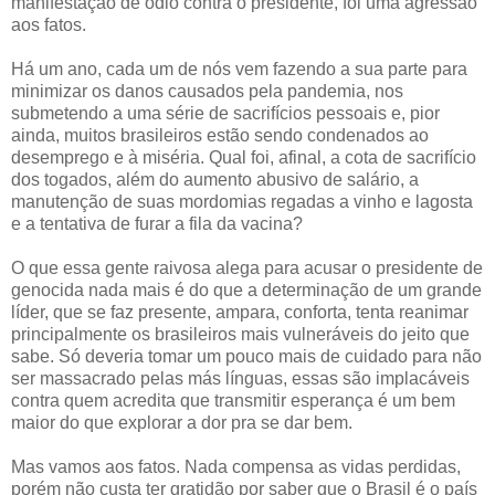
manifestação de ódio contra o presidente, foi uma agressão
aos fatos.
Há um ano, cada um de nós vem fazendo a sua parte para
minimizar os danos causados pela pandemia, nos
submetendo a uma série de sacrifícios pessoais e, pior
ainda, muitos brasileiros estão sendo condenados ao
desemprego e à miséria. Qual foi, afinal, a cota de sacrifício
dos togados, além do aumento abusivo de salário, a
manutenção de suas mordomias regadas a vinho e lagosta
e a tentativa de furar a fila da vacina?
O que essa gente raivosa alega para acusar o presidente de
genocida nada mais é do que a determinação de um grande
líder, que se faz presente, ampara, conforta, tenta reanimar
principalmente os brasileiros mais vulneráveis do jeito que
sabe. Só deveria tomar um pouco mais de cuidado para não
ser massacrado pelas más línguas, essas são implacáveis
contra quem acredita que transmitir esperança é um bem
maior do que explorar a dor pra se dar bem.
Mas vamos aos fatos. Nada compensa as vidas perdidas,
porém não custa ter gratidão por saber que o Brasil é o país