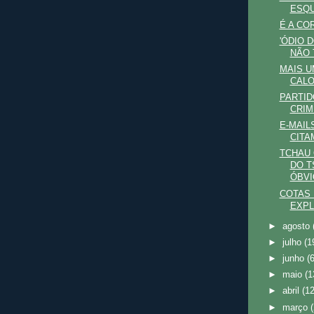
ESQ
É A CO
'ÓDIO 
NÃO
MAIS U
CALO
PARTID
CRIM
E-MAIL
CITA
TCHAU 
DO T
ÓBVIO
COTAS 
EXPL
►
agosto
►
julho
(1
►
junho
(
►
maio
(1
►
abril
(12
►
março