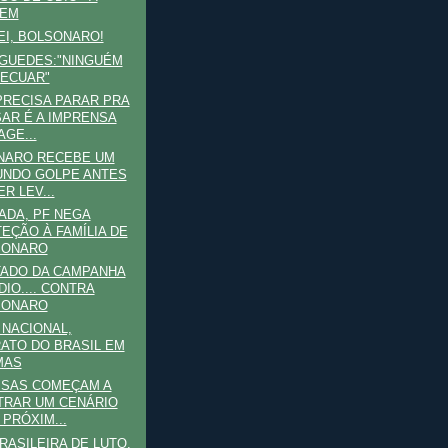
GEM
I, BOLSONARO!
GUEDES:"NINGUÉM
RECUAR"
RECISA PARAR PRA
AR É A IMPRENSA
AGE...
NARO RECEBE UM
NDO GOLPE ANTES
R LEV...
DA, PF NEGA
EÇÃO À FAMÍLIA DE
SONARO
TADO DA CAMPANHA
DIO.... CONTRA
SONARO
NACIONAL,
ATO DO BRASIL EM
MAS
ISAS COMEÇAM A
RAR UM CENÁRIO
 PRÓXIM...
RASILEIRA DE LUTO,