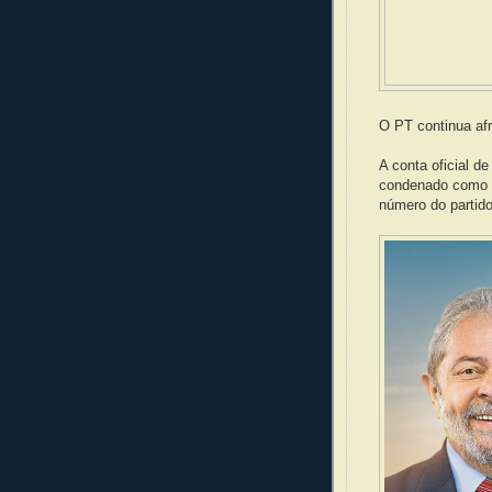
O PT continua af
A conta oficial de
condenado como s
número do partido