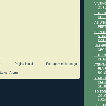
VIVEMO
QUE 
BOLSON
NO P
AS UNI
PERT
“BANDI
MORT
ISSO
MULHE
NEGA
BOLSON
DE R
e
Página inicial
Postagem mais antiga
ATENTA
ENV
tários (Atom)
BOLS
ALIAD
PRO
SOLI
EDITOR
COLO
LUGAR
DISCUR