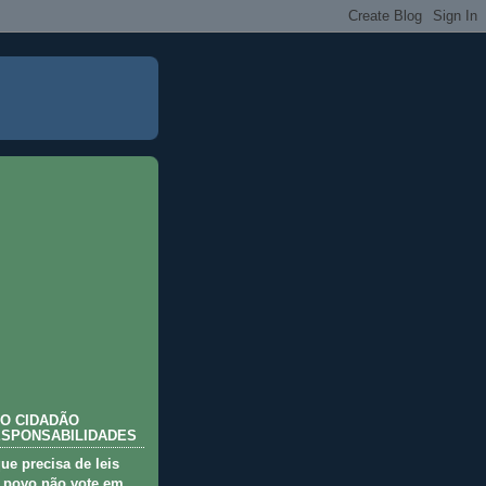
O CIDADÃO
ESPONSABILIDADES
que precisa de leis
 povo não vote em