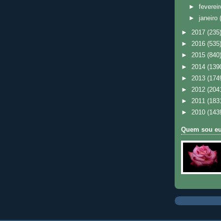
►
feverei
►
janeiro
►
2017
(235
►
2016
(535
►
2015
(840
►
2014
(139
►
2013
(174
►
2012
(204
►
2011
(183
►
2010
(143
Quem sou e