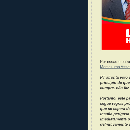
Por essas e outr
Montezuma Assa
PT afronta voto 
princípio de que
cumpre, não faz 
Portanto, este p
segue regras pró
que se espera d
insufla perigosa
imediatamente o 
definitivamente