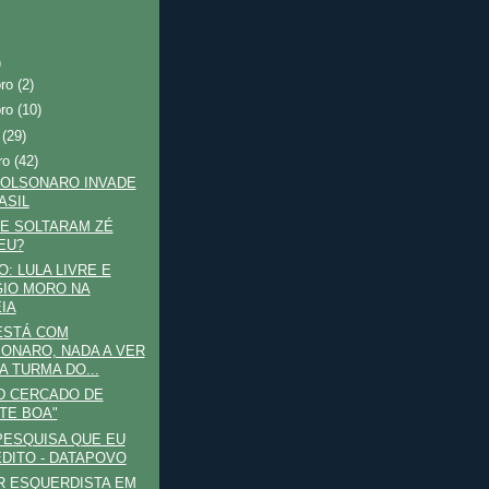
)
bro
(2)
bro
(10)
o
(29)
ro
(42)
BOLSONARO INVADE
ASIL
E SOLTARAM ZÉ
EU?
O: LULA LIVRE E
IO MORO NA
IA
ESTÁ COM
ONARO, NADA A VER
A TURMA DO...
D CERCADO DE
TE BOA"
PESQUISA QUE EU
DITO - DATAPOVO
R ESQUERDISTA EM