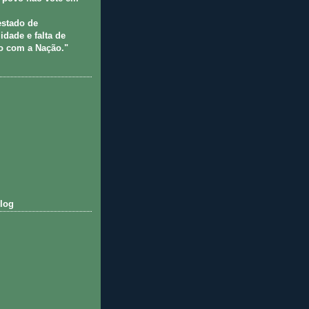
estado de
idade e falta de
 com a Nação."
log