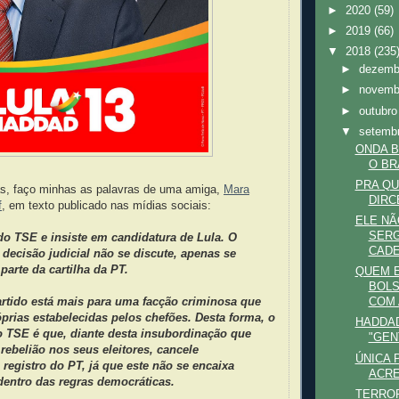
►
2020
(59)
►
2019
(66)
▼
2018
(235
►
dezem
►
novem
►
outubr
▼
setemb
ONDA 
O BR
PRA QU
as, faço minhas as palavras de uma amiga,
Mara
DIRC
f
, em texto publicado nas mídias sociais:
ELE NÃ
SERG
do TSE e insiste em candidatura de Lula. O
CADE
 decisão judicial não se discute, apenas se
parte da cartilha da PT.
QUEM 
BOLS
artido está mais para uma facção criminosa que
COM 
prias estabelecidas pelos chefões. Desta forma, o
HADDA
o TSE é que, diante desta insubordinação que
"GEN
 rebelião nos seus eleitores, cancele
ÚNICA 
registro do PT, já que este não se encaixa
ACRE
 dentro das regras democráticas.
TERRO