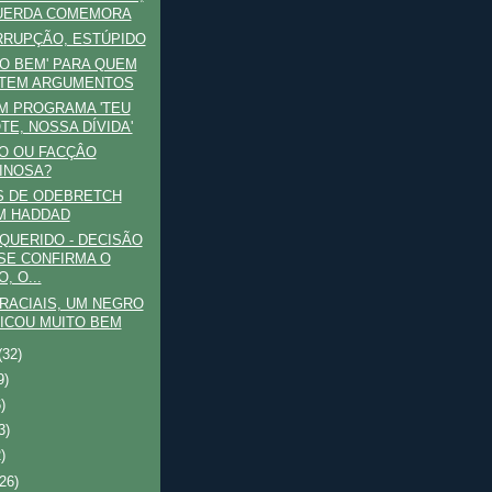
UERDA COMEMORA
RRUPÇÃO, ESTÚPIDO
DO BEM' PARA QUEM
 TEM ARGUMENTOS
M PROGRAMA 'TEU
TE, NOSSA DÍVIDA'
O OU FACÇÂO
INOSA?
S DE ODEBRETCH
M HADDAD
QUERIDO - DECISÃO
SE CONFIRMA O
, O...
RACIAIS, UM NEGRO
ICOU MUITO BEM
(32)
9)
6)
3)
)
(26)