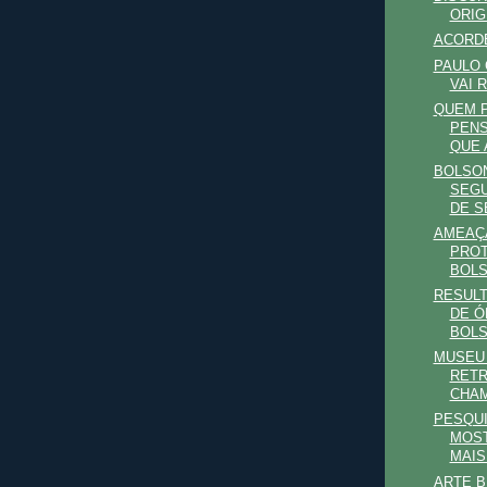
ORI
ACORDE
PAULO 
VAI 
QUEM P
PENS
QUE 
BOLSO
SEGU
DE SE
AMEAÇA
PROT
BOL
RESUL
DE Ó
BOL
MUSEU 
RETR
CHA
PESQU
MOST
MAIS
ARTE B