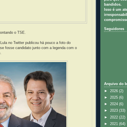
bandidos.
Isso é um at
irresponsabil
compromisso
Seguidores
rontando o TSE.
 Lula no Twitter publicou há pouco a foto do
e fosse candidato junto com a legenda com o
.
Arquivo do b
►
2026
(2)
►
2025
(6)
►
2024
(6)
►
2023
(33)
►
2022
(22)
►
2021
(64)