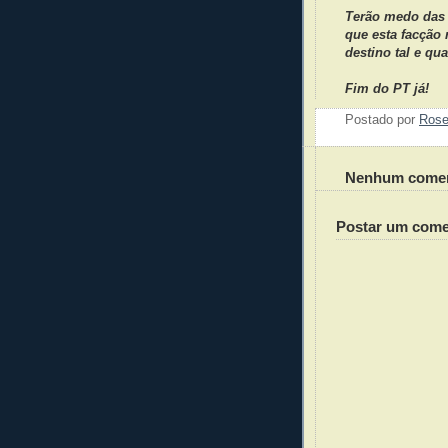
Terão medo das 
que esta facção
destino tal e qu
Fim do PT já!
Postado por
Ros
Nenhum comen
Postar um come