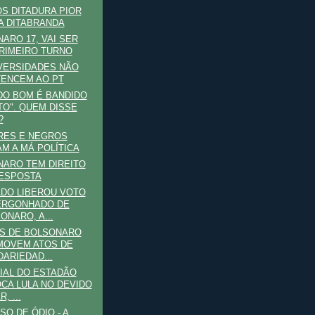
S DITADURA PIOR
A DITABRANDA
ARO 17, VAI SER
RIMEIRO TURNO
VERSIDADES NÃO
ENCEM AO PT
DO BOM É BANDIDO
O". QUEM DISSE
?
RES E NEGROS
M A MÁ POLÍTICA
ARO TEM DIREITO
ESPOSTA
DO LIBEROU VOTO
ERGONHADO DE
ONARO, A...
OS DE BOLSONARO
MOVEM ATOS DE
DARIEDAD...
IAL DO ESTADÃO
CA LULA NO DEVIDO
, ...
SO DE ÓDIO - A