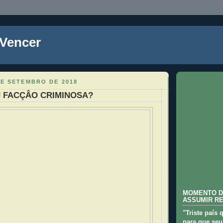
 Vencer
DE SETEMBRO DE 2018
U FACÇÂO CRIMINOSA?
MOMENTO D
ASSUMIR R
"Triste país 
para que seu