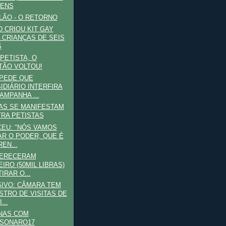
GENS
ÃO - O RETORNO
 CRIOU KIT GAY
 CRIANÇAS DE SEIS
S
PETISTA, O
TÃO VOLTOU!
MPEDE QUE
IDIÁRIO INTERFIRA
AMPANHA ...
AS SE MANIFESTAM
RA PETISTAS
CEU: "NÓS VAMOS
R O PODER, QUE É
REN...
FERECERAM
EIRO (50MIL LIBRAS)
IRAR O...
IVO: CÂMARA TEM
STRO DE VISITAS DE
...
NAS COM
SONARO17