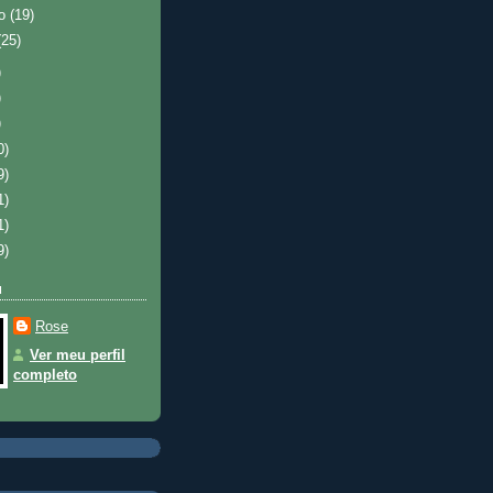
ro
(19)
(25)
)
)
)
0)
9)
1)
1)
9)
u
Rose
Ver meu perfil
completo