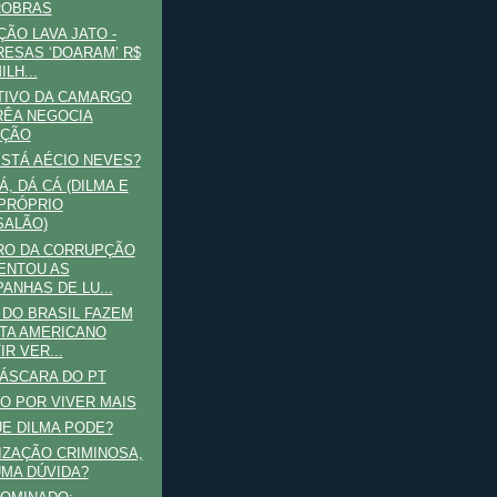
ROBRAS
ÃO LAVA JATO -
ESAS ‘DOARAM’ R$
ILH...
TIVO DA CAMARGO
ÊA NEGOCIA
AÇÃO
STÁ AÉCIO NEVES?
Á, DÁ CÁ (DILMA E
PRÓPRIO
ALÃO)
RO DA CORRUPÇÃO
ENTOU AS
ANHAS DE LU...
 DO BRASIL FAZEM
TA AMERICANO
IR VER...
MÁSCARA DO PT
O POR VIVER MAIS
E DILMA PODE?
ZAÇÃO CRIMINOSA,
MA DÚVIDA?