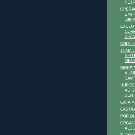
PET
OPERAÇ
EMPR
189 M
EXECU
CORR
DEL
ONDE E
TOMA L
SEU 
MENS
DINHEI
ALIM
CAMP
‘JUROS
AGIO
SENT
CAI A 
CASTIG
POR QU
ORGANI
ALGU