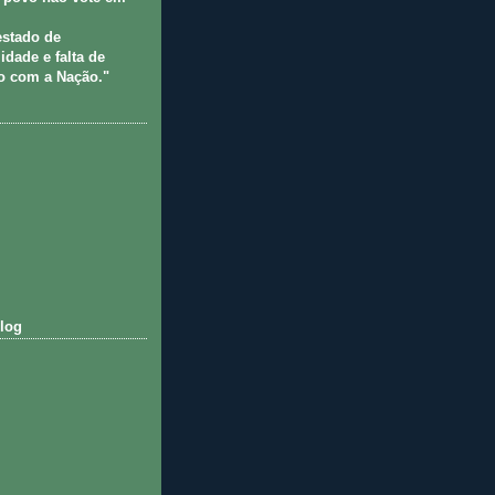
estado de
idade e falta de
 com a Nação."
log