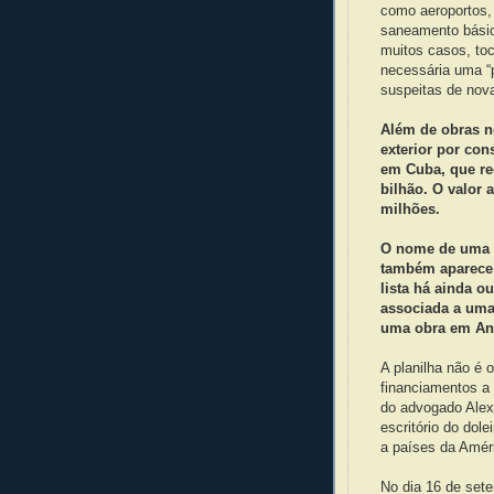
como aeroportos, 
saneamento básico
muitos casos, toc
necessária uma “
suspeitas de nova
Além de obras no
exterior por cons
em Cuba, que re
bilhão. O valor 
milhões.
O nome de uma em
também aparece 
lista há ainda 
associada a uma
uma obra em An
A planilha não é 
financiamentos a o
do advogado Alex
escritório do dole
a países da Améri
No dia 16 de sete