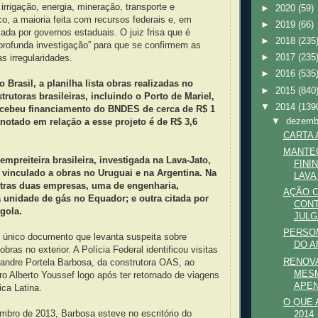
irrigação, energia, mineração, transporte e
►
2020
(59)
, a maioria feita com recursos federais e, em
►
2019
(66)
ada por governos estaduais. O juiz frisa que é
►
2018
(235
profunda investigação” para que se confirmem as
►
2017
(235
s irregularidades.
►
2016
(535
 Brasil, a planilha lista obras realizadas no
►
2015
(840
trutoras brasileiras, incluindo o Porto de Mariel,
▼
2014
(139
cebeu financiamento do BNDES de cerca de R$ 1
▼
dezem
anotado em relação a esse projeto é de R$ 3,6
CARTA 
MANTE
preiteira brasileira, investigada na Lava-Jato,
FINI
vinculado a obras no Uruguai e na Argentina. Na
LAVA
outras duas empresas, uma de engenharia,
AÇÃO C
 unidade de gás no Equador; e outra citada por
CONT
gola.
JULG
PERSON
o único documento que levanta suspeita sobre
DO A
bras no exterior. A Polícia Federal identificou visitas
RENOV
andre Portela Barbosa, da construtora OAS, ao
MES
iro Alberto Youssef logo após ter retornado de viagens
APEN
ca Latina.
O QUE
mbro de 2013, Barbosa esteve no escritório do
2014