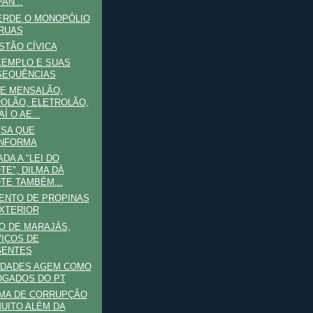
AN...
ERDE O MONOPÓLIO
RUAS
TÃO CÍVICA
XEMPLO E SUAS
SEQUÊNCIAS
E MENSALÃO,
OLÃO, ELETROLÃO,
Í O AE...
ISA QUE
INFORMA
DA A "LEI DO
TE", DILMA DÁ
TE TAMBÉM...
ENTO DE PROPINAS
XTERIOR
O DE MARAJÁS,
IÇOS DE
GENTES
IDADES AGEM COMO
GADOS DO PT
MA DE CORRUPÇÃO
MUITO ALÉM DA