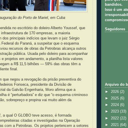
bandidos.
Isso é um at
irresponsabil
nauguração do Porto de Mariel, em Cuba
compromisso
endida no escritório do doleiro Alberto Youssef, que
Seguidores
e infraestrutura de 170 empresas, a maioria
m dos principais indícios que levam o juiz Sérgio
a Federal do Paraná, a suspeitar que o esquema
viou recursos de obras da Petrobras alcança outros
stração pública. Usada pelo doleiro para acompanhar
e projetos em andamento, a planilha lista valores
egam a R$ 11,5 bilhões — 59% das obras têm a
iente final.
que negou a revogação da prisão preventiva do
Medeiros Fonseca, presidente da Divisão de
Arquivo do b
rial da Galvão Engenharia, Moro afirma que a
►
2026
(2)
ilha é “perturbadora” e diz que “o esquema criminoso
►
2025
(6)
ação, sobrepreço e propina vai muito além da
►
2024
(6)
►
2023
(33)
ef, a qual O GLOBO teve acesso, é formada
►
2022
(22)
empreiteiras citadas e investigadas na Operação
►
2021
(64)
ras com a Petrobras. Os projetos pertencem a setores