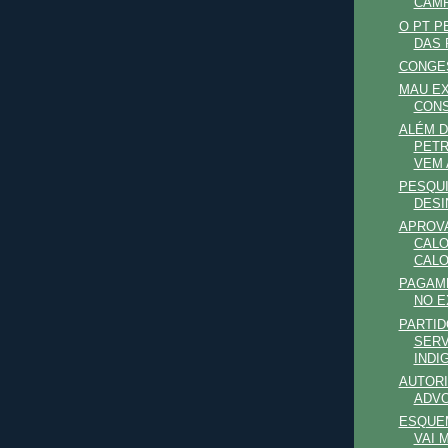
CAMP
O PT P
DAS 
CONGES
MAU E
CON
ALÉM D
PETR
VEM A
PESQU
DES
APROVA
CALO
CALO
PAGAM
NO E
PARTID
SERV
INDI
AUTOR
ADVO
ESQUE
VAI 