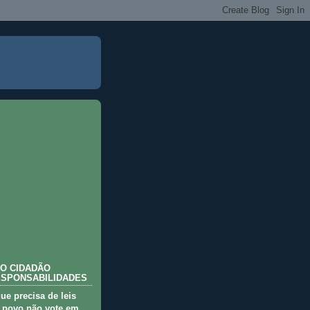
O CIDADÃO
ESPONSABILIDADES
que precisa de leis
 povo não vote em