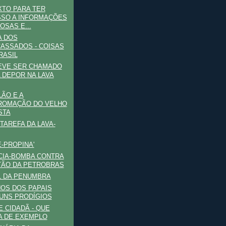
TO PARA TER
SO A INFORMAÇÕES
OSAS E...
A DOS
ASSADOS - COISAS
RASIL
EVE SER CHAMADO
 DEPOR NA LAVA
ÃO E A
ROMAÇÃO DO VELHO
STA
TAREFA DA LAVA-
E-PROPINA'
CIA-BOMBA CONTRA
ÃO DA PETROBRAS
L DA PENUMBRA
HOS DOS PAPAIS
UNS PRODÍGIOS
E CIDADÃ - QUE
A DE EXEMPLO