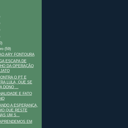
)
)
)
)
0)
bro
(59)
AO ARY FONTOURA
GA ESCAPA DE
NHO DA OPERAÇÃO
 JATO
ONTRA O PT E
RA LULA, QUE SE
A DONO ...
ALIDADE E FATO
NO
ANDO A ESPERANÇA,
MO QUE RESTE
AS UM S...
 APRENDEMOS EM