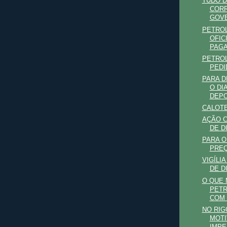
TUDO D
CORR
GOV
PETRO
OFIC
PAGA
PETROL
PEDI
PARA D
O DI
DEPOI
CALOTE
AÇÃO C
DE D
PARA O
PRE
VIGÍLI
DE D
O QUE
PETR
COM 
NO RIG
MOTI
IMP