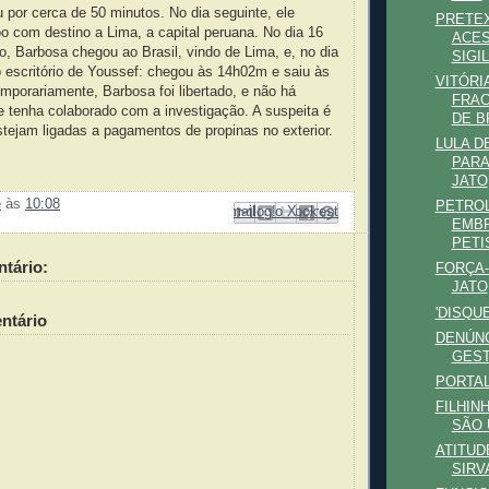
ou por cerca de 50 minutos. No dia seguinte, ele
PRETEX
 com destino a Lima, a capital peruana. No dia 16
ACES
o, Barbosa chegou ao Brasil, vindo de Lima, e, no dia
SIGIL
 o escritório de Youssef: chegou às 14h02m e saiu às
VITÓRI
porariamente, Barbosa foi libertado, e não há
FRAC
e tenha colaborado com a investigação. A suspeita é
DE B
tejam ligadas a pagamentos de propinas no exterior.
LULA D
PARA
JATO
e
às
10:08
PETROL
Enviar por e-mail
Compartilhar no Facebook
Compartilhar com o Pinterest
Postar no blog!
Compartilhar no X
EMB
PETI
tário:
FORÇA-
JATO
'DISQU
ntário
DENÚN
GEST
PORTA
FILHIN
SÃO 
ATITUD
SIRV