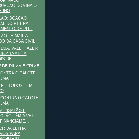
OMINADO:
UPÇÃO DOMINA O
ERNO
LÃO: DOAÇÃO
IAL DO PT ERA
MENTO DE PR...
ÃO - E-MAIL A
DO DA CASA CIVIL
ILMA, VALE "FAZER
ABO" TAMBÉM
S DE ...
 DE DILMA É CRIME
ONTRA O CALOTE
ILMA
 PT, TODOS TÊM
ÇO
A CONTRA O CALOTE
ILMA
 MENSALÃO E
OLÃO TÊM A VER
FINANCIAME...
OR DA LEI HÁ
VOS PARA
EACHMENT