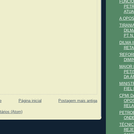
FUNCIO
PETR
ATUA
A OPO
TIRANI
DILM
PT N.
DILMA I
RETA
'REFOR
DIMI
MAIOR 
PETI
DA Á
MINIST
FIEL
CPMI D
e
Página inicial
Postagem mais antiga
OPOS
RELA
tários (Atom)
PETRO
ONDE
TÉCNIC
REJE