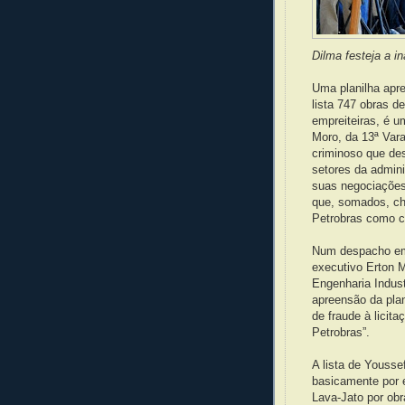
Dilma festeja a i
Uma planilha apre
lista 747 obras d
empreiteiras, é u
Moro, da 13ª Var
criminoso que des
setores da admini
suas negociações 
que, somados, ch
Petrobras como cl
Num despacho em 
executivo Erton 
Engenharia Indust
apreensão da plan
de fraude à licit
Petrobras”.
A lista de Youss
basicamente por 
Lava-Jato por ob