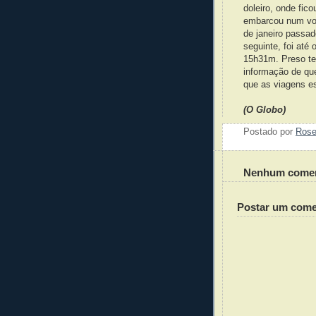
doleiro, onde fic
embarcou num voo
de janeiro passad
seguinte, foi até
15h31m. Preso tem
informação de qu
que as viagens es
(O Globo)
Postado por
Ros
Nenhum comen
Postar um come