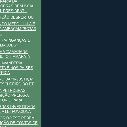
NÁRIA DA
OBRAS DENUNCIA:
L PRESIDENT...
SIÇÃO DESPERTOU
A DO MEDO - LULA E
A AMEAÇAM "BOTAR
..
I - ‘VINGANÇAS E
LIAÇÕES’
MA 'CAMARADA'
NUI O ITAMARATY
LAVANDERIA
STA É NOS PAÍSES
FRICA
RO DA "INJUSTIÇA":
 ESCUDEIRO DO PT
A PETROBRAS:
IÇÃO PREPARA
TÓRIO PARA...
BRAS INVESTIGADA
 A LEI FUNCIONA
OS DO TSE PEDEM
IÇÃO DE CONTAS DE