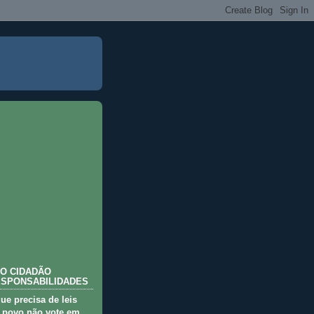
O CIDADÃO
ESPONSABILIDADES
que precisa de leis
 povo não vote em