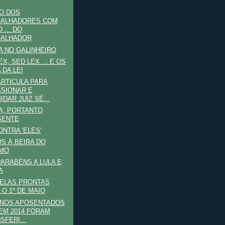
O DOS
BALHADORES COM
 ... DO
BALHADOR
 NO GALINHEIRO
X, SED LEX ... E OS
 DA LEI
ARTICULA PARA
SIONAR E
IDAR JUIZ SÉ...
A, PORTANTO
SENTE
ONTRA 'ELES'
OS À BEIRA DO
SMO
ARABÉNS A LULA E
A
ELAS PRONTAS
 O 1º DE MAIO
 NOS APOSENTADOS
 EM 2014 FORAM
SFERI...