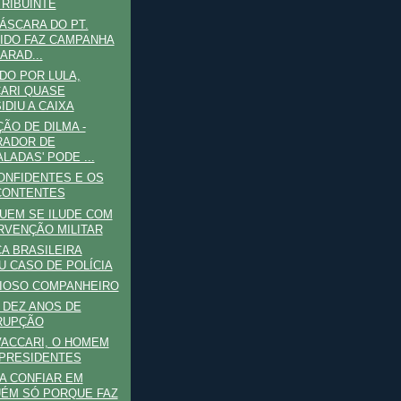
RIBUINTE
MÁSCARA DO PT.
IDO FAZ CAMPANHA
ARAD...
O POR LULA,
ARI QUASE
IDIU A CAIXA
ÇÃO DE DILMA -
RADOR DE
ALADAS' PODE ...
ONFIDENTES E OS
CONTENTES
UEM SE ILUDE COM
RVENÇÃO MILITAR
CA BRASILEIRA
U CASO DE POLÍCIA
LIOSO COMPANHEIRO
: DEZ ANOS DE
RUPÇÃO
VACCARI, O HOMEM
PRESIDENTES
A CONFIAR EM
ÉM SÓ PORQUE FAZ