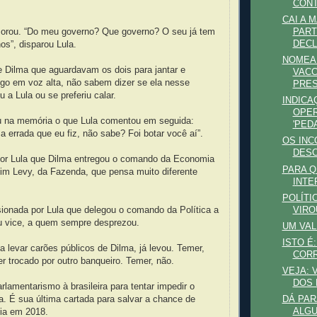
CONT
CAI A 
morou. “Do meu governo? Que governo? O seu já tem
PART
DECL
os”, disparou Lula.
NOMEAD
 Dilma que aguardavam os dois para jantar e
VACC
ogo em voz alta, não sabem dizer se ela nesse
PRES
 a Lula ou se preferiu calar.
INDICA
OPE
 na memória o que Lula comentou em seguida:
'PED
a errada que eu fiz, não sabe? Foi botar você aí”.
OS INC
DES
por Lula que Dilma entregou o comando da Economia
PARA Q
uim Levy, da Fazenda, que pensa muito diferente
INTE
POLÍTI
VIRO
ionada por Lula que delegou o comando da Política a
u vice, a quem sempre desprezou.
UM VA
ISTO É
 a levar carões públicos de Dilma, já levou. Temer,
COR
r trocado por outro banqueiro. Temer, não.
VEJA: 
DOS 
arlamentarismo à brasileira para tentar impedir o
a. É sua última cartada para salvar a chance de
DÁ PAR
ALGU
cia em 2018.