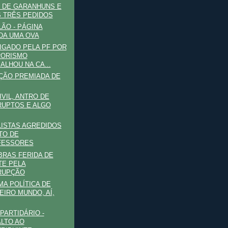
 DE GARANHUNS E
 TRÊS PEDIDOS
ÃO - PÁGINA
DA UMA OVA
IGADO PELA PF POR
RORISMO
ALHOU NA CA...
ÇÃO PREMIADA DE
IVIL, ANTRO DE
UPTOS E ALGO
ISTAS AGREDIDOS
TO DE
FESSORES
RAS FERIDA DE
E PELA
RUPÇÃO
A POLÍTICA DE
EIRO MUNDO, AÍ,
PARTIDÁRIO -
LTO AO