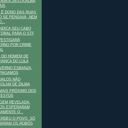
AVA A JATO A ALMA
AÍS
 É DONO DAS RUAS,
 SE PENSAVA, NEM
...
INDICA SEU CABO
TORAL PARA O STF
VESTIGARÁ
RNO POR CRIME
AL
O DO HOMEM DE
IANÇA DO LULA
VERNO ESBANJA,
 PAGAMOS
DALOS NÃO
OLAM DE DILMA
MAIS PRÓXIMO DOS
TESTOS
GEM REVELADA:
DOS ESPERARAM
CAMENTE O...
ERDEU O POVO. SÓ
RARAM OS ROBÔS