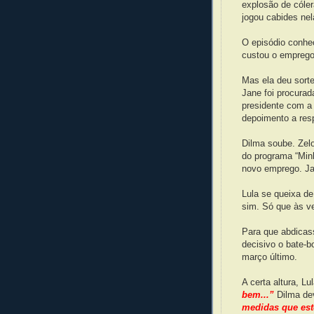
explosão de cóler
jogou cabides nel
O episódio conhe
custou o emprego
Mas ela deu sort
Jane foi procurad
presidente com a
depoimento a resp
Dilma soube. Zelo
do programa “Min
novo emprego. Ja
Lula se queixa d
sim. Só que às v
Para que abdicass
decisivo o bate-
março último.
A certa altura, Lu
bem...”
Dilma de
medidas que est