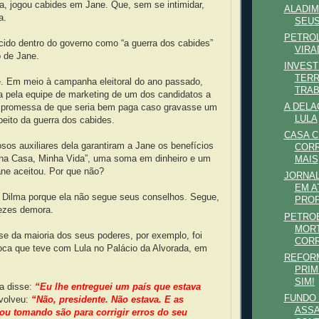
a, jogou cabides em Jane. Que, sem se intimidar,
ALADIM
a.
SEUS
PETROL
cido dentro do governo como “a guerra dos cabides”
VIRA
 de Jane.
INVEST
TER
e. Em meio à campanha eleitoral do ano passado,
TRAB
a pela equipe de marketing de um dos candidatos a
A DELA
 promessa de que seria bem paga caso gravasse um
LULA
eito da guerra dos cabides.
CASA C
sos auxiliares dela garantiram a Jane os benefícios
CORR
ha Casa, Minha Vida”, uma soma em dinheiro e um
MAIS
ne aceitou. Por que não?
JORNAL
EM A
e Dilma porque ela não segue seus conselhos. Segue,
PRO
ezes demora.
PETROB
MORT
e da maioria dos seus poderes, por exemplo, foi
COR
boca que teve com Lula no Palácio da Alvorada, em
REFORM
PRIM
SIM!
la disse:
“Eu lhe entreguei um país que estava
FUNDO 
volveu:
“Não, presidente. Não estava. E as
ASSA
ou tomando são para corrigir erros do seu