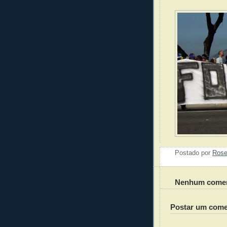
Postado por
Ros
Nenhum comen
Postar um come