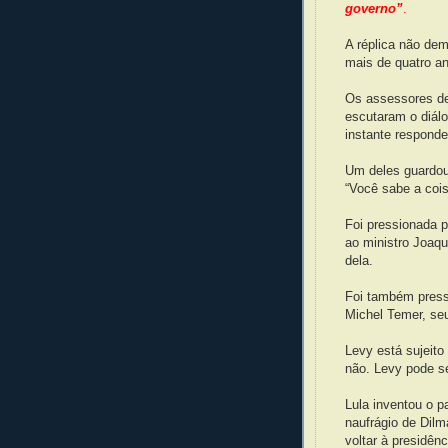
governo”
.
A réplica não de
mais de quatro an
Os assessores de
escutaram o diál
instante respondeu
Um deles guardou
“Você sabe a cois
Foi pressionada 
ao ministro Joaq
dela.
Foi também press
Michel Temer, se
Levy está sujeito
não. Levy pode se
Lula inventou o p
naufrágio de Dilm
voltar à presidên