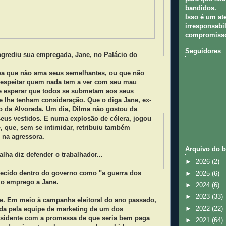
bandidos.
Isso é um at
irresponsabil
compromisso
Seguidores
agrediu sua empregada, Jane, no Palácio do
a que não ama seus semelhantes, ou que não
espeitar quem nada tem a ver com seu mau
 esperar que todos se submetam aos seus
e lhe tenham consideração. Que o diga Jane, ex-
io da Alvorada. Um dia, Dilma não gostou da
eus vestidos. E numa explosão de cólera, jogou
, que, sem se intimidar, retribuiu também
 na agressora.
Arquivo do b
alha diz defender o trabalhador...
►
2026
(2)
ecido dentro do governo como "a guerra dos
►
2025
(6)
 o emprego a Jane.
►
2024
(6)
►
2023
(33)
te. Em meio à campanha eleitoral do ano passado,
►
2022
(22)
ada pela equipe de marketing de um dos
esidente com a promessa de que seria bem paga
►
2021
(64)