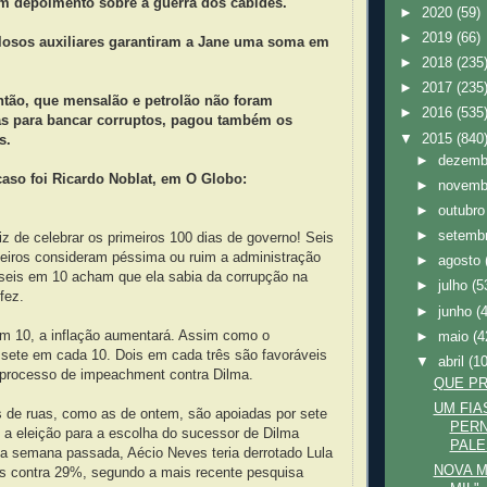
m depoimento sobre a guerra dos cabides.
►
2020
(59)
►
2019
(66)
losos auxiliares garantiram a Jane uma soma em
►
2018
(235
►
2017
(235
ntão, que mensalão e petrolão não foram
►
2016
(535
s para bancar corruptos, pagou também os
▼
2015
(840
s.
►
dezem
aso foi Ricardo Noblat, em O Globo:
►
novem
►
outubr
►
setemb
iz de celebrar os primeiros 100 dias de governo! Seis
leiros consideram péssima ou ruim a administração
►
agosto
seis em 10 acham que ela sabia da corrupção na
►
julho
(5
fez.
►
junho
(
em 10, a inflação aumentará. Assim como o
►
maio
(4
sete em cada 10. Dois em cada três são favoráveis
▼
abril
(1
 processo de impeachment contra Dilma.
QUE PR
UM FIA
 de ruas, como as de ontem, são apoiadas por sete
PERN
 a eleição para a escolha do sucessor de Dilma
PALE
na semana passada, Aécio Neves teria derrotado Lula
NOVA M
s contra 29%, segundo a mais recente pesquisa