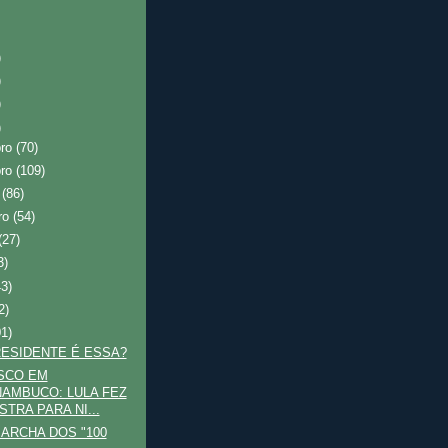
)
)
)
)
bro
(70)
bro
(109)
o
(86)
ro
(54)
(27)
3)
43)
2)
01)
ESIDENTE É ESSA?
SCO EM
AMBUCO: LULA FEZ
STRA PARA NI...
ARCHA DOS "100