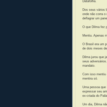
Datafolha.
Dos seus vários b
onde não corra o 
deflagrar um pane
O que Dilma fez 
Mentiu. Apenas m
O Brasil era um p
de dois meses dep
Dilma jurou que j
seus adversários.
mandato.
Com isso mentiu 
mentira só.
Uma pessoa que 
expressar seu am
ex-criada do Palá
Um dia, Dilma nã