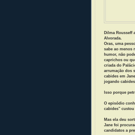
Dilma Rousseff 
Alvorada.
Oras, uma pesso
sabe ao menos r
humor, não pode
caprichos ou qu
criada do Palác
arrumação dos s
cabides em Jane
jogando cabides
Isso porque petr
O episódio conh
cabides" custou
Mas ela deu sor
Jane foi procur
candidatos a pr