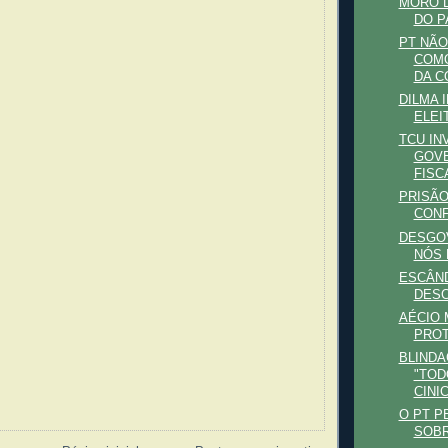
MORO L
DO P
PT NÃO
COMO
DA CO
DILMA 
ELEI
TCU IN
GOVE
FISC
PRISÃ
CONF
DESGO
NÓS
ESCÂN
DESC
AÉCIO 
PRO
BLINDA
"TO
CINI
O PT P
SOB