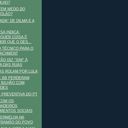
ULHO?
TEM MEDO DO
ROLÃO?
ADA" DE DILMA E A
SA INDICA:
QUER COISA É
OR QUE O DES...
 TÉCNICO PARA O
EACHMENT
ÃO DIZ "SIM" À
A DAS RUAS
S ROLAM POR LULA
E BB PERDERAM
 BILHÃO COM
UDES
 PREVENTIVA DO PT
COM OS
DADEIROS
MENTOS SOCIAIS
VERMELHA NA
TRAMÃO DO POVO