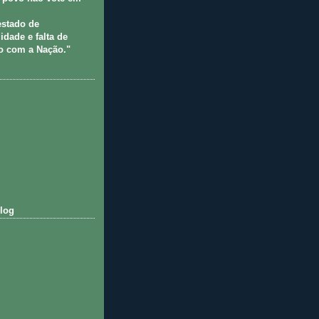
estado de
idade e falta de
 com a Nação."
log