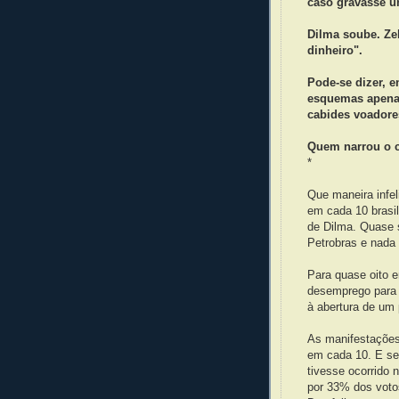
caso gravasse u
Dilma soube. Ze
dinheiro".
Pode-se dizer, e
esquemas apena
cabides voadore
Quem narrou o c
*
Que maneira infel
em cada 10 brasi
de Dilma. Quase 
Petrobras e nada 
Para quase oito 
desemprego para 
à abertura de um
As manifestações
em cada 10. E se
tivesse ocorrido 
por 33% dos voto