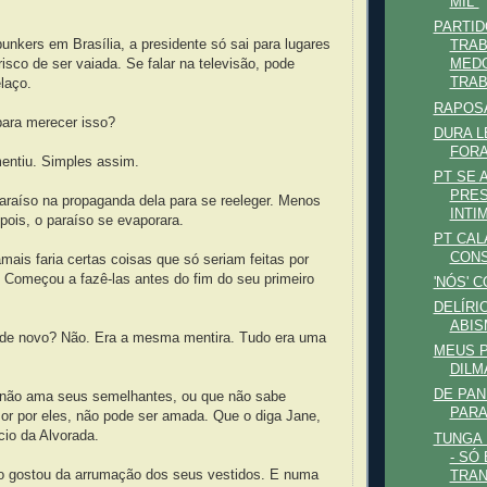
MIL"
PARTID
unkers em Brasília, a presidente só sai para lugares
TRA
risco de ser vaiada. Se falar na televisão, pode
MEDO
TRA
laço.
RAPOSA
para merecer isso?
DURA LE
FORA
entiu. Simples assim.
PT SE 
PRES
araíso na propaganda dela para se reeleger. Menos
INTIM
ois, o paraíso se evaporara.
PT CAL
CON
amais faria certas coisas que só seriam feitas por
 Começou a fazê-las antes do fim do seu primeiro
'NÓS' C
DELÍRI
ABI
de novo? Não. Era a mesma mentira. Tudo era uma
MEUS P
DILM
DE PAN
não ama seus semelhantes, ou que não sabe
PARA
or por eles, não pode ser amada. Que o diga Jane,
cio da Alvorada.
TUNGA
- SÓ
o gostou da arrumação dos seus vestidos. E numa
TRAN