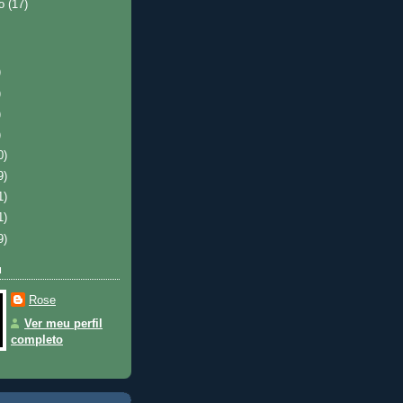
ro
(17)
)
)
)
)
0)
9)
1)
1)
9)
u
Rose
Ver meu perfil
completo