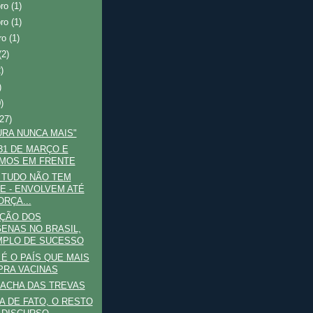
bro
(1)
bro
(1)
ro
(1)
(2)
2)
)
)
(27)
URA NUNCA MAIS"
31 DE MARÇO E
MOS EM FRENTE
 TUDO NÃO TEM
TE - ENVOLVEM ATÉ
ORÇA...
AÇÃO DOS
GENAS NO BRASIL,
PLO DE SUCESSO
 É O PAÍS QUE MAIS
RA VACINAS
ACHA DAS TREVAS
A DE FATO, O RESTO