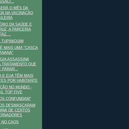
SSALT...
SERÁ O MÊS DA
DA NA VACINAÇÃO
ILEIRA
ÉRIO DA SAÚDE E
RUZ, A PARCERIA
AZ ...
 TUPINIQUIM
 É MAIS UMA "CASCA
ANANA"
GIA ASSASSINA
 TRATAMENTO QUE
 PARAR...
 E EUA TÊM MAIS
ES POR HABITANTE
ÇÃO NO MUNDO -
IL TOP FIVE
NOS CONFUNDAM"
TOS DESMASCARAM
MIMI DE CERTOS
ERNADORES
 NO CAOS