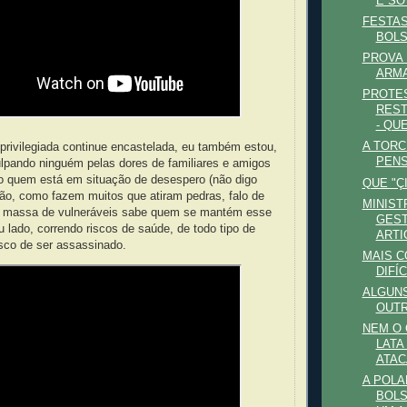
É SÓ
FESTAS
BOL
PROVA 
ARM
PROTE
REST
- QUE
A TORC
privilegiada continue encastelada, eu também estou,
PENS
lpando ninguém pelas dores de familiares e amigos
quem está em situação de desespero (não digo
QUE "Ç
rsão, como fazem muitos que atiram pedras, falo de
MINIST
 a massa de vulneráveis sabe quem se mantém esse
GEST
 lado, correndo riscos de saúde, de todo tipo de
ARTI
sco de ser assassinado.
MAIS C
DIFÍ
ALGUNS
OUT
NEM O 
LATA
ATAC
A POLA
BOLS