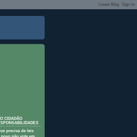
O CIDADÃO
ESPONSABILIDADES
que precisa de leis
 povo não vote em