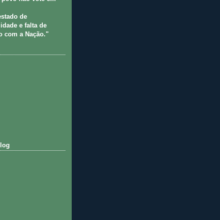
estado de
idade e falta de
 com a Nação."
log