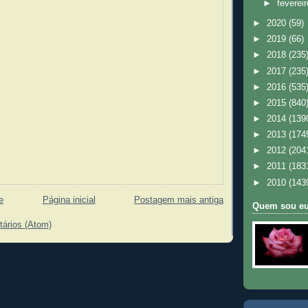
►
feverei
►
2020
(59)
►
2019
(66)
►
2018
(235
►
2017
(235
►
2016
(535
►
2015
(840
►
2014
(139
►
2013
(174
►
2012
(204
►
2011
(183
►
2010
(143
e
Página inicial
Postagem mais antiga
Quem sou e
tários (Atom)