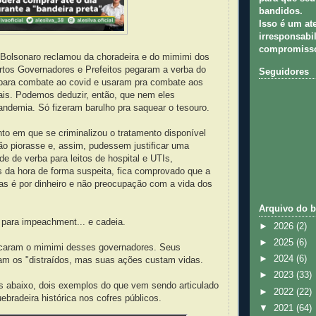
bandidos.
Isso é um at
irresponsabil
compromisso
e Bolsonaro reclamou da choradeira e do mimimi dos
rtos Governadores e Prefeitos pegaram a verba do
Seguidores
para combate ao covid e usaram pra combate aos
ais. Podemos deduzir, então, que nem eles
andemia. Só fizeram barulho pra saquear o tesouro.
to em que se criminalizou o tratamento disponível
ão piorasse e, assim, pudessem justificar uma
de de verba para leitos de hospital e UTIs,
s da hora de forma suspeita, fica comprovado que a
vas é por dinheiro e não preocupação com a vida dos
Arquivo do b
 para impeachment... e cadeia.
►
2026
(2)
►
2025
(6)
caram o mimimi desses governadores. Seus
►
2024
(6)
am os "distraídos, mas suas ações custam vidas.
►
2023
(33)
s abaixo, dois exemplos do que vem sendo articulado
►
2022
(22)
ebradeira histórica nos cofres públicos.
▼
2021
(64)