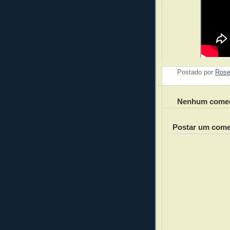
Postado por
Ros
Nenhum comen
Postar um come