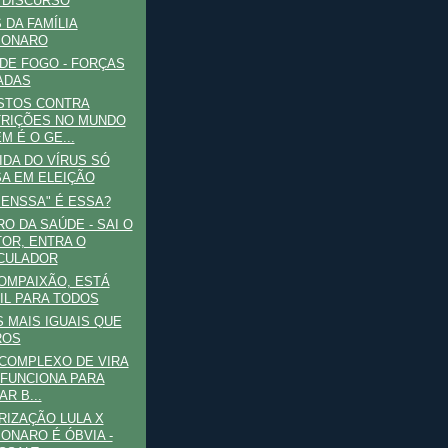
 DISCURSO
 DA FAMÍLIA
SONARO
DE FOGO - FORÇAS
ADAS
STOS CONTRA
RIÇÕES NO MUNDO
M É O GE...
IDA DO VÍRUS SÓ
A EM ELEIÇÃO
IENSSA" É ESSA?
RO DA SAÚDE - SAI O
OR, ENTRA O
CULADOR
OMPAIXÃO, ESTÁ
CIL PARA TODOS
 MAIS IGUAIS QUE
ROS
COMPLEXO DE VIRA
 FUNCIONA PARA
AR B...
RIZAÇÃO LULA X
ONARO É ÓBVIA -