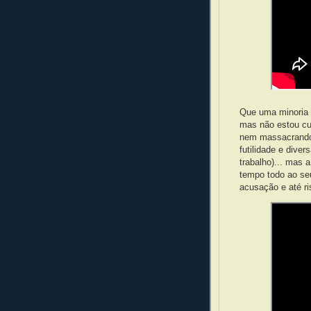
Que uma minoria 
mas não estou cu
nem massacrando 
futilidade e dive
trabalho)... mas
tempo todo ao seu
acusação e até ri