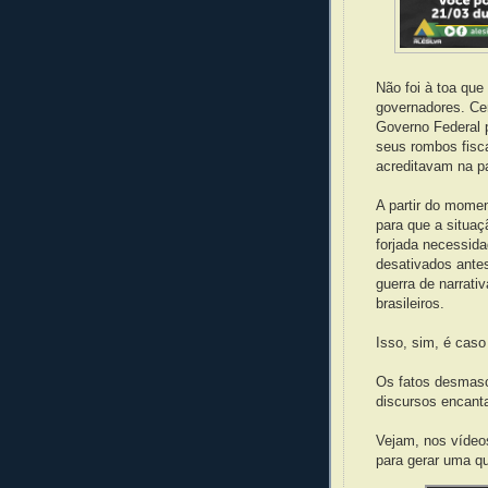
Não foi à toa qu
governadores. Ce
Governo Federal 
seus rombos fisc
acreditavam na p
A partir do momen
para que a situaç
forjada necessida
desativados ante
guerra de narrati
brasileiros.
Isso, sim, é caso
Os fatos desmas
discursos encant
Vejam, nos vídeo
para gerar uma qu