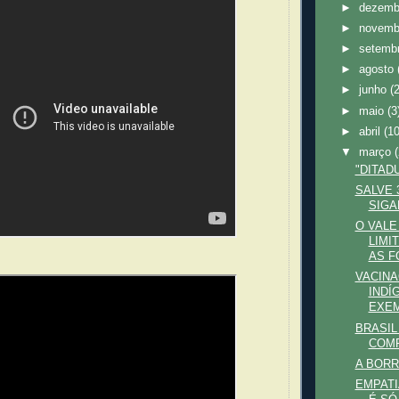
►
dezem
►
novem
►
setemb
►
agosto
►
junho
(
►
maio
(3
►
abril
(10
▼
março
"DITAD
SALVE 
SIGA
O VALE
LIMI
AS F
VACIN
INDÍ
EXEM
BRASIL
COMP
A BORR
EMPATI