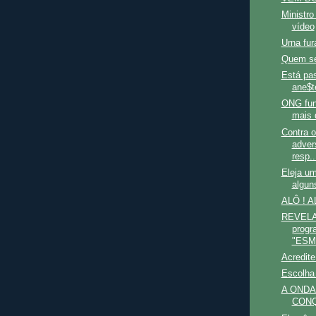
Ministr
vídeo
Urna fur
Quem se
Está pas
ane$t
ONG fun
mais 
Contra 
adver
resp..
Eleja um
algun
ALÔ ! A
REVELA
progr
"ESM
Acredite
Escolha
A ONDA 
CONQ