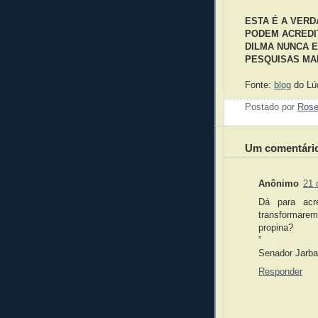
ESTA É A VERD
PODEM ACREDI
DILMA NUNCA E
PESQUISAS MA
Fonte:
blog
do Lúc
Postado por
Ros
Um comentári
Anônimo
21 
Dá para acr
transformarem 
propina?
”
Senador Jarb
Responder