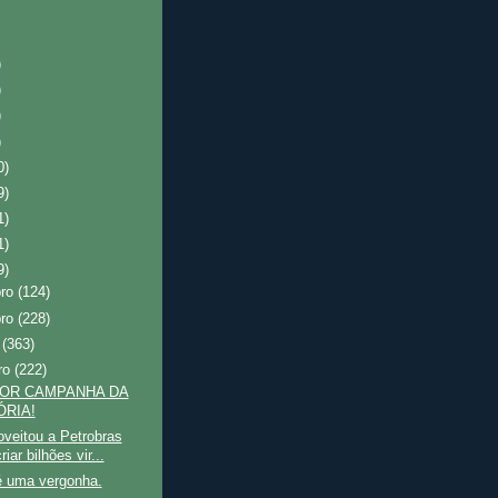
)
)
)
)
0)
9)
1)
1)
9)
bro
(124)
bro
(228)
o
(363)
ro
(222)
HOR CAMPANHA DA
ÓRIA!
oveitou a Petrobras
riar bilhões vir...
 uma vergonha.