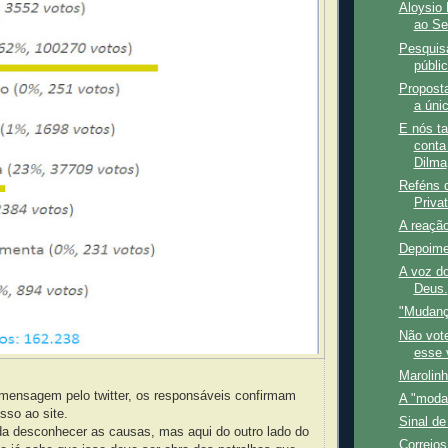
Aloysio 
ao Se
Pesquisa
públic
Proposta
a úni
E nós t
conta
Dilma
Reféns 
Priva
A reaçã
Depoime
A voz do
Deus.
"Mudanç
Não vote
esse 
Marolin
 mensagem pelo twitter, os responsáveis confirmam
A "moda
sso ao site.
Sinal de
da desconhecer as causas, mas aqui do outro lado do
Correios: