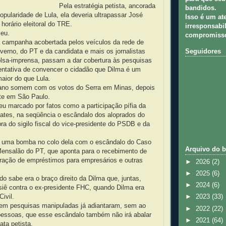
Pela estratégia petista, ancorada
bandidos.
opularidade de Lula, ela deveria ultrapassar José
Isso é um at
 horário eleitoral do TRE.
irresponsabil
ceu.
compromisso
ma campanha acobertada pelos veículos da rede de
Seguidores
erno, do PT e da candidata e mais os jornalistas
lsa-imprensa, passam a dar cobertura às pesquisas
entativa de convencer o cidadão que Dilma é um
aior do que Lula.
ano somem com os votos do Serra em Minas, depois
nte em São Paulo.
eu marcado por fatos como a participação pífia da
ates, na seqüência o escândalo dos aloprados do
ra do sigilo fiscal do vice-presidente do PSDB e da
 uma bomba no colo dela com o escândalo do Caso
Arquivo do b
Mensalão do PT, que aponta para o recebimento de
eração de empréstimos para empresários e outras
►
2026
(2)
►
2025
(6)
o sabe era o braço direito da Dilma que, juntas,
►
2024
(6)
siê contra o ex-presidente FHC, quando Dilma era
ivil.
►
2023
(33)
 em pesquisas manipuladas já adiantaram, sem ao
►
2022
(22)
essoas, que esse escândalo também não irá abalar
►
2021
(64)
ta petista.