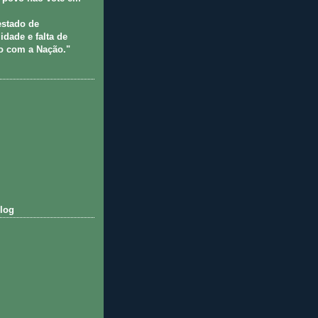
estado de
idade e falta de
 com a Nação."
log