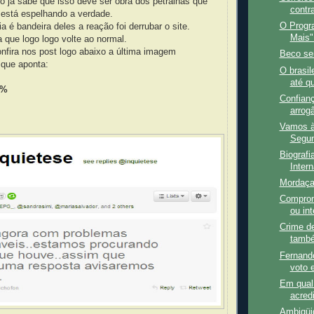
 já sabe que isso deve ser obra dos petralhas que
contr
 está espelhando a verdade.
O Progr
a é bandeira deles a reação foi derrubar o site.
Mais"
 que logo logo volte ao normal.
nfira nos post logo abaixo a última imagem
Beco se
e que aponta:
O brasil
até q
2%
Confian
arrog
Vamos à
Segun
Biografi
Intern
Mordaça
Comprom
ou int
Crime de
també
Fernando
voto 
Em qual
acredi
Ambigüi