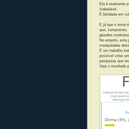
Ela é realmente 
Inabalável.
É blindada em cofr
E já que o tema 
que, certamente, 
grandes instituto
No entanto, esta 
manipuladas desse
É um trabalho ind
possível votar um
pesquisas que ten
Veja o resultado