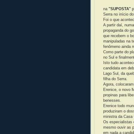
na
"SUPOSTA"
p
Serra no início do
Foi o que aconte
A partir daí, nu
propaganda do gov
que recebem o bo
manipuladas na t
fenômeno ainda m
Como parte do pl
no Sul e finalme
Isto tudo acontec
candidata em deb
Lago Sul, da queb
filha do Serra.
Agora, colocaram
Erenice, o novo 
propinas para lib
benesses.
Erenice todo mund
produziram o dos
ministra da Casa C
Os especialistas
mesmo ouvir as p
em nada a candida