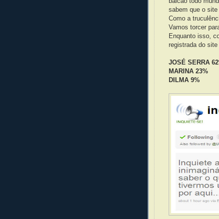
balcão todo mundo
sabem que o site
Como a truculênci
Vamos torcer para
Enquanto isso, co
registrada do sit
JOSÉ SERRA 6
MARINA 23%
DILMA 9%