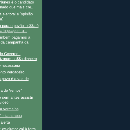
Nunes é o candidato
nado que mais cre...
 eleitoral e ‘opinião
a’
 para o povão - e$$a é
ca linguagem q...
ambém pagamos a
 da campanha da
do Governo -
tizaram no$$o dinheiro
o necessária
nto verdadeiro
 povo é a voz de
a de Ventos"
 sem antes assistir
video
ha vermelha
" lula acabou
 alerta
 ex-diretor vai à forra