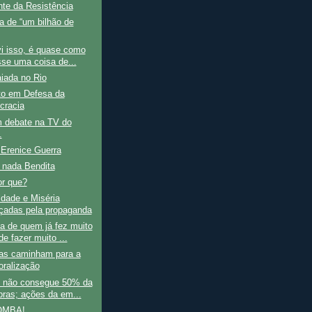
te da Resistência
a de “um bilhão de
i isso, é quase como
sse uma coisa de...
iada no Rio
to em Defesa da
cracia
m debate na TV do
.
Erenice Guerra
 nada Bendita
or que?
dade e Miséria
rçadas pela propaganda
a de quem já fez muito
e fazer muito ...
as caminham para a
ralização
 não consegue 50% da
bras; ações da em...
OMBA!