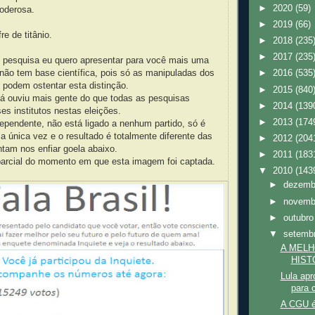
►
2020
(59)
poderosa.
►
2019
(66)
e de titânio.
►
2018
(235
►
2017
(235
é pesquisa eu quero apresentar para você mais uma
não tem base científica, pois só as manipuladas dos
►
2016
(535
s podem ostentar esta distinção.
►
2015
(840
já ouviu mais gente do que todas as pesquisas
►
2014
(139
s institutos nestas eleições.
►
2013
(174
ependente, não está ligado a nenhum partido, só é
a única vez e o resultado é totalmente diferente das
►
2012
(204
tam nos enfiar goela abaixo.
►
2011
(183
 parcial do momento em que esta imagem foi captada.
▼
2010
(143
►
dezem
►
novem
►
outubr
▼
setemb
A MEL
HIST
Lula apr
para c
A CGU é