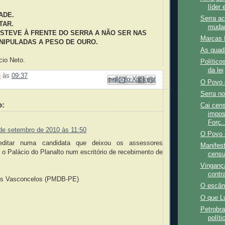
líder 
ADE.
Serra a
TAR.
mudar
STEVE À FRENTE DO SERRA A NÃO SER NAS
Marcas 
NIPULADAS A PESO DE OURO.
As quadr
io Neto.
Polític
da lei
e
às
09:37
Enviar por e-mail
Compartilhar no Facebook
Compartilhar com o Pinterest
Postar no blog!
Compartilhar no X
O Povo 
Serra no
o:
Cai cen
impos
Forç..
de setembro de 2010 às 11:50
O Povo 
editar numa candidata que deixou os assessores
Manifes
o Palácio do Planalto num escritório de recebimento de
censu
Vingança 
contr
as Vasconcelos (PMDB-PE)
O escân
O que L
Petrobra
políti