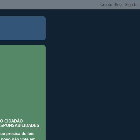
O CIDADÃO
ESPONSABILIDADES
que precisa de leis
 povo não vote em