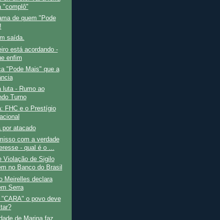
a "complô"
ama de quem "Pode
!
m saída.
eiro está acordando -
ue enfim
ça "Pode Mais" que a
ância
 luta - Rumo ao
do Turno
a: FHC e o Prestígio
acional
 por atacado
isso com a verdade
eresse - qual é o ...
 Violação de Sigilo
m no Banco do Brasil
 Meirelles declara
em Serra
 "CARA" o povo deve
tar?
dade de Marina faz