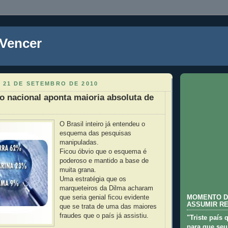
 Vencer
 21 DE SETEMBRO DE 2010
 nacional aponta maioria absoluta de
O Brasil inteiro já entendeu o
esquema das pesquisas
manipuladas.
Ficou óbvio que o esquema é
poderoso e mantido a base de
muita grana.
Uma estratégia que os
marqueteiros da Dilma acharam
que seria genial ficou evidente
MOMENTO D
ASSUMIR R
que se trata de uma das maiores
fraudes que o país já assistiu.
"Triste país 
para que seu