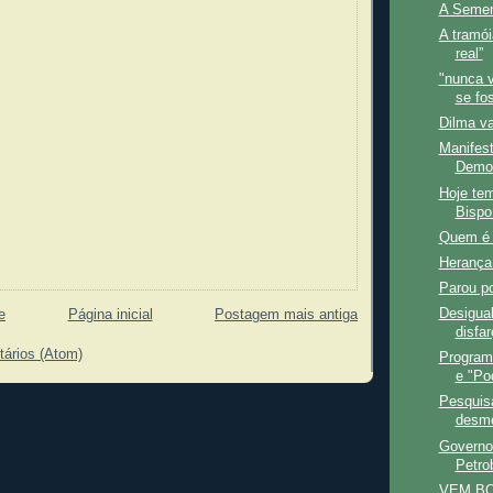
A Semen
A tramói
real”
"nunca v
se fo
Dilma va
Manifes
Demo
Hoje te
Bispo
Quem é 
Herança
Parou p
Desigual
e
Página inicial
Postagem mais antiga
disfa
tários (Atom)
Program
e "Pod
Pesquis
desmo
Governo
Petro
VEM B