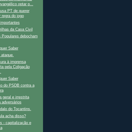
evangélico optar p...
cusa PT de querer
 regra do jogo
Importantes
ilhas da Casa Civil
os Populares debocham
quer Saber
 ataque.
sura à imprensa
ta pela Coligação
.
quer Saber
to do PSDB contra a
ra
geral e irrestrita
a adversários
dalo do Tocantins.
ula acha disso?
s - capitalização e
ca