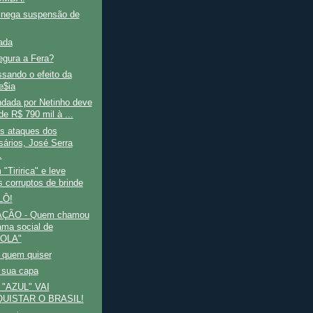
o nega suspensão de
ada
gura a Fera?
sando o efeito da
e$ia
dada por Netinho deve
de R$ 790 mil à ...
os ataques dos
sários, José Serra
.
 "Tiririca" e leve
s corruptos de brinde
LÔ!
ÇÃO - Quem chamou
ama social de
OLA"
 quem quiser
 sua capa
"AZUL" VAI
UISTAR O BRASIL!