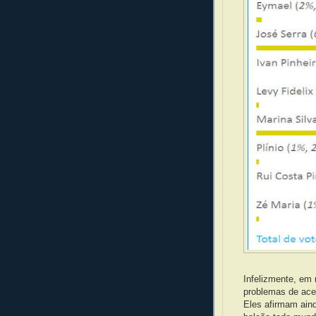
Infelizmente, em
problemas de ace
Eles afirmam ain