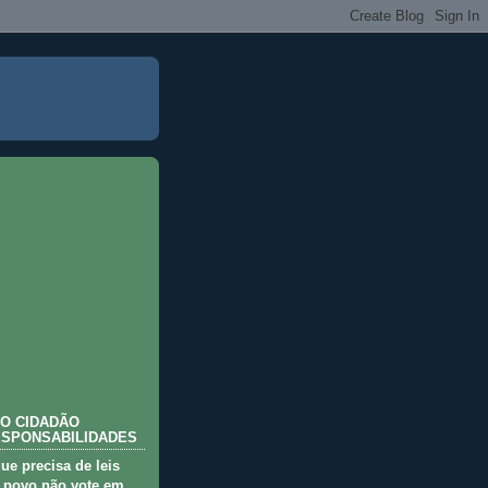
O CIDADÃO
ESPONSABILIDADES
que precisa de leis
 povo não vote em