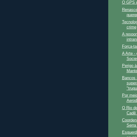
O GPS d
Renasce
quere
Tecnolo
crime
A respon
intran
Força-ta
A Arte -
Socied
Perigo à
Mante
Bancos c
super
"truqu
Por meio
Aerod
O Rio de
Cadê 
Coorden
Serra 
Esquerda