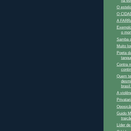
na es
O esteli
O CIDAD
A FARRA
Exemplo 
o mom
Samba 
Muito lo
Poeta da
tanqu
Contra m
conti
Quem te
desmis
brasil.
A violên
Privatari
Oposiç
Guido M
traiçã
Líder d