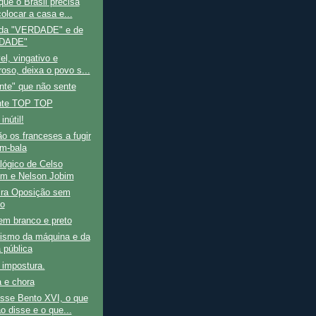
que o Brasil precisa
olocar a casa e...
 da "VERDADE" e de
DADE"
el, vingativo e
roso, deixa o povo s...
nte" que não sente
nte TOP TOP
inútil!
o os franceses a fugir
em-bala
lógico de Celso
m e Nelson Jobim
ira Oposição sem
do
em branco e preto
tismo da máquina e da
 pública
impostura.
 e chora
isse Bento XVI, o que
o disse e o que...