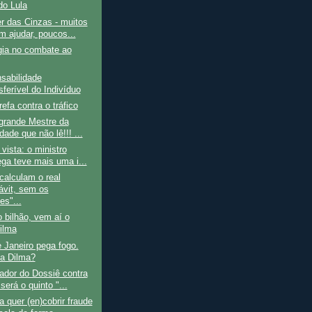
o Lula
r das Cinzas - muitos
m ajudar, poucos...
gia no combate ao
sabilidade
sferível do Indivíduo
refa contra o tráfico
 grande Mestre da
ade que não lê!!! ...
 vista: o ministro
ga teve mais uma i...
alculam o real
ávit, sem os
es"...
 bilhão, vem aí o
ilma
 Janeiro pega fogo.
a Dilma?
ador do Dossiê contra
será o quinto "...
 quer (en)cobrir fraude