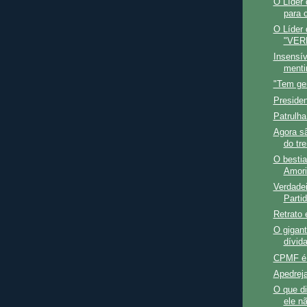
O Líder 
para c
O Líder
"VER
Insensív
menti
"Tem ge
Preside
Patrulha 
Agora sã
do tr
O bestia
Amori
Verdade
Parti
Retrato 
O gigan
dívida
CPMF é 
Apedreja
O que d
ele nã