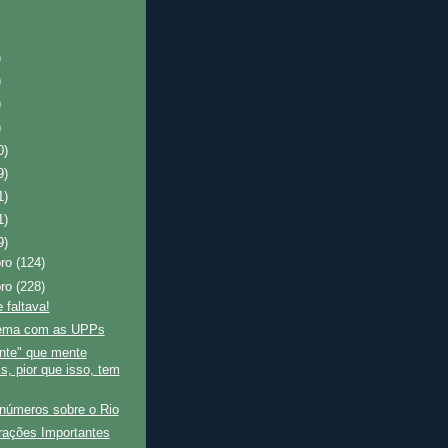
)
)
)
)
0)
9)
1)
1)
9)
bro
(124)
bro
(228)
 faltava!
ema com as UPPs
nte" que mente
s, pior que isso, tem
 números sobre o Rio
rações Importantes