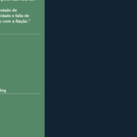
estado de
idade e falta de
 com a Nação."
log