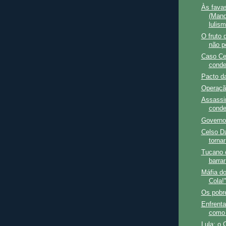
Às fava
(Mand
lulism
O fruto
não p
Caso Cel
conde
Pacto d
Operaçã
Assassin
conde
Governo
Celso Da
tornar
Tucano c
barrar
Máfia do
Cola!
Os pobr
Enfrenta
como 
Lula: o 