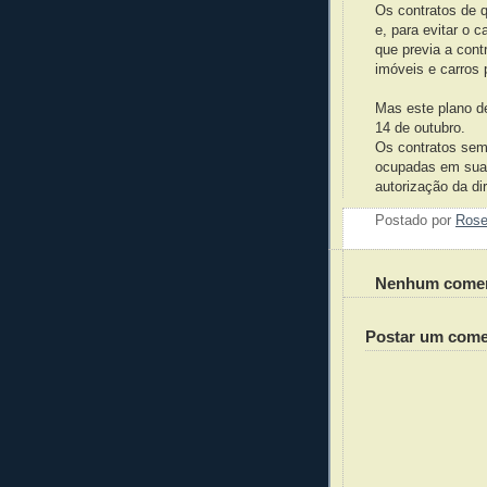
Os contratos de 
e, para evitar o 
que previa a cont
imóveis e carros 
Mas este plano d
14 de outubro.
Os contratos sem l
ocupadas em sua 
autorização da di
Postado por
Ros
Nenhum comen
Postar um come