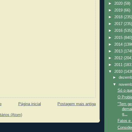
►
2020
(59)
►
2019
(66)
►
2018
(235
►
2017
(235
►
2016
(535
►
2015
(840
►
2014
(139
►
2013
(174
►
2012
(204
►
2011
(183
▼
2010
(143
►
dezem
▼
novem
Só o que
O Probl
"Tem ge
e
Página inicial
Postagem mais antiga
demai
g...
tários (Atom)
Fatos e
Conside