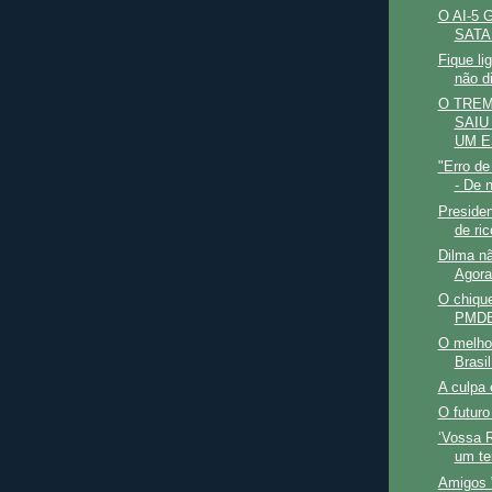
O AI-5
SATA
Fique li
não d
O TREM
SAIU
UM E
"Erro de
- De 
Preside
de ric
Dilma nã
Agora
O chique
PMDB
O melhor
Brasil
A culpa 
O futuro
‘Vossa 
um te
Amigos 