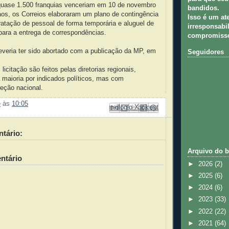
quase 1.500 franquias venceriam em 10 de novembro
bandidos.
caos, os Correios elaboraram um plano de contingência
Isso é um at
ratação de pessoal de forma temporária e aluguel de
irresponsabil
para a entrega de correspondências.
compromisso
everia ter sido abortado com a publicação da MP, em
Seguidores
icitação são feitos pelas diretorias regionais,
maioria por indicados políticos, mas com
reção nacional.
e
às
10:05
Enviar por e-mail
Compartilhar no Facebook
Compartilhar com o Pinterest
Postar no blog!
Compartilhar no X
tário:
Arquivo do b
ntário
►
2026
(2)
►
2025
(6)
►
2024
(6)
►
2023
(33)
►
2022
(22)
►
2021
(64)