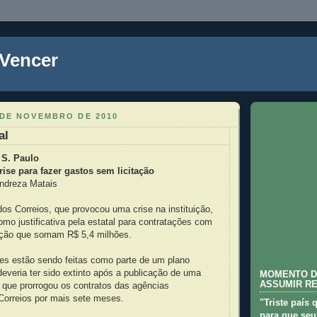
 Vencer
 DE NOVEMBRO DE 2010
al
 S. Paulo
ise para fazer gastos sem licitação
Andreza Matais
s Correios, que provocou uma crise na instituição,
mo justificativa pela estatal para contratações com
tação que somam R$ 5,4 milhões.
es estão sendo feitas como parte de um plano
everia ter sido extinto após a publicação de uma
MOMENTO D
ASSUMIR R
 que prorrogou os contratos das agências
Correios por mais sete meses.
"Triste país 
para que seu