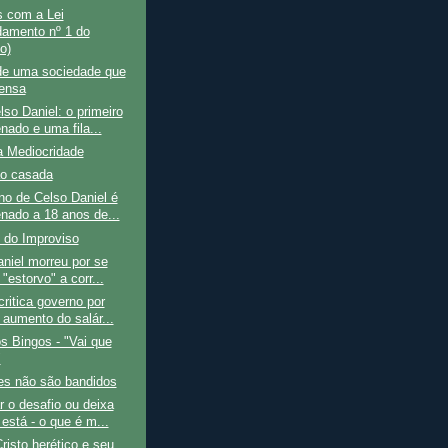
s com a Lei
amento nº 1 do
o)
 de uma sociedade que
ensa
so Daniel: o primeiro
nado e uma fila...
a Mediocridade
o casada
o de Celso Daniel é
nado a 18 anos de...
 do Improviso
niel morreu por se
 "estorvo" a corr...
ritica governo por
 aumento do salár...
s Bingos - "Vai que
"
es não são bandidos
r o desafio ou deixa
está - o que é m...
Cristo herético e seu