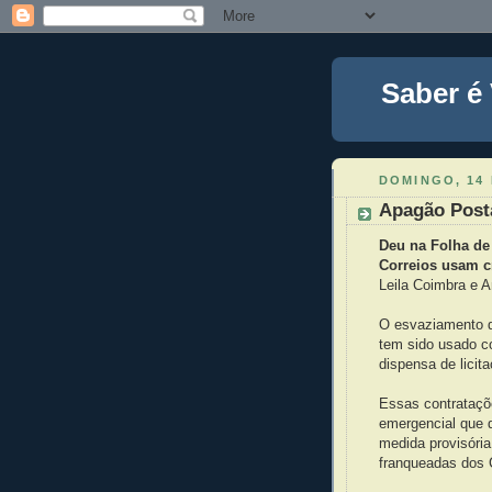
Saber é
DOMINGO, 14
Apagão Post
Deu na Folha de
Correios usam cr
Leila Coimbra e 
O esvaziamento do
tem sido usado co
dispensa de lici
Essas contrataçõ
emergencial que d
medida provisória
franqueadas dos 