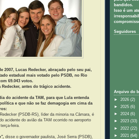
bandidos.
Isso é um at
irresponsabil
compromisso
Seguidores
e 2007, Lucas Redecker, abraçado pelo seu pai,
utado estadual mais votado pelo PSDB, no Rio
com 69.043 votos.
a Redecker, antes do trágico acidente.
Arquivo do b
dia do acidente da TAM, para que Lula entenda
►
2026
(2)
política e que não se faz demagogia em cima da
►
2025
(6)
ros:
►
2024
(6)
 Redecker (PSDB-RS), líder da minoria na Câmara, é
do acidente do avião da TAM ocorrido no aeroporto
►
2023
(33)
erça-feira.
►
2022
(22)
►
2021
(64)
o",
disse o governador paulista, José Serra (PSDB),