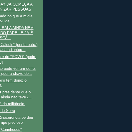
 GAY JÁ COMEÇA A
NIZAR PESSOAS
gado no que a midia
ivulga
-BALA AINDA NEM
 DO PAPEL E JÁ É
SCÂ...
 Cálculo" (conta outra)
nada adiantou...
nte do "POVO" (podre
o)
o pode ver um cofre.
 quer a chave do...
iro tem dono: o
.
 presidente que o
 ainda não teve - ...
é da militância.
 de Serra
Rinocerôncia perdeu
mpo precioso’
"Carinhosos"