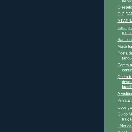
na es
O esteli
O CIDAD
A FARRA
Exemplo 
o mom
Samba 
Muito lo
Poeta da
tanqu
Contra m
conti
Quem te
desmis
brasil.
A violên
Privatari
Oposiç
Guido M
traiçã
Líder d