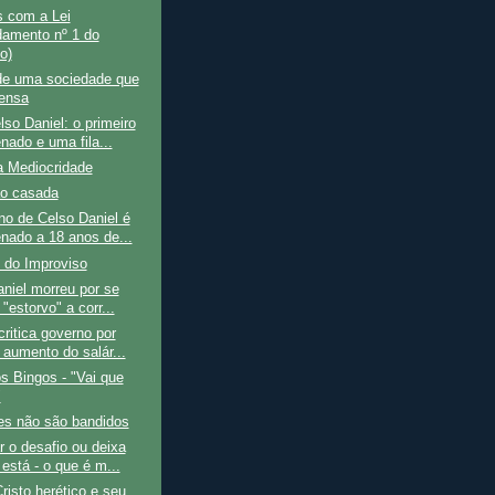
s com a Lei
amento nº 1 do
o)
 de uma sociedade que
ensa
so Daniel: o primeiro
nado e uma fila...
a Mediocridade
o casada
o de Celso Daniel é
nado a 18 anos de...
 do Improviso
niel morreu por se
 "estorvo" a corr...
ritica governo por
 aumento do salár...
s Bingos - "Vai que
"
es não são bandidos
r o desafio ou deixa
está - o que é m...
Cristo herético e seu