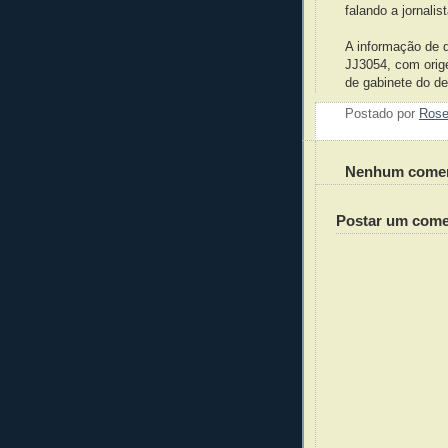
falando a jornali
A informação de 
JJ3054, com orig
de gabinete do d
Postado por
Ros
Nenhum comen
Postar um come