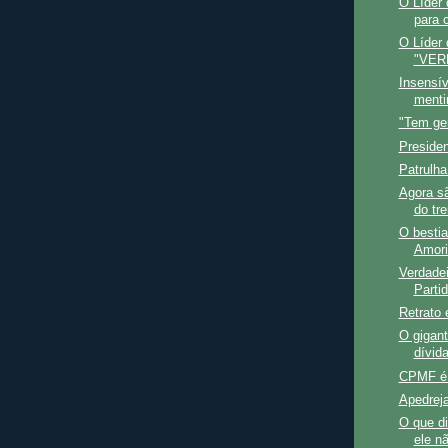
O Líder 
para c
O Líder
"VER
Insensív
menti
"Tem ge
Preside
Patrulha 
Agora sã
do tr
O bestia
Amori
Verdade
Parti
Retrato 
O gigan
dívida
CPMF é 
Apedreja
O que d
ele nã