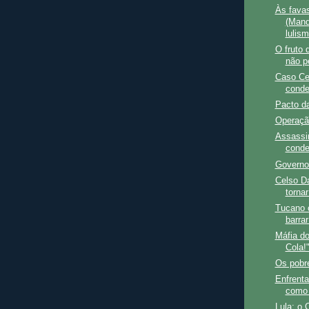
Às fava
(Mand
lulism
O fruto
não p
Caso Cel
conde
Pacto d
Operaçã
Assassin
conde
Governo
Celso Da
tornar
Tucano c
barrar
Máfia do
Cola!
Os pobr
Enfrenta
como 
Lula: o 