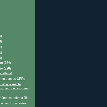
)
)
)
)
0)
9)
1)
1)
9)
bro
(124)
bro
(228)
 faltava!
ema com as UPPs
nte" que mente
s, pior que isso, tem
 números sobre o Rio
rações Importantes