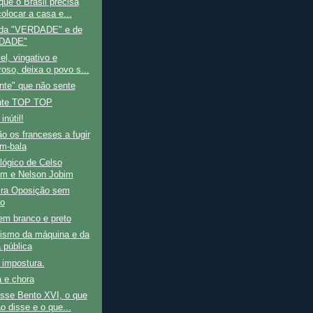
que o Brasil precisa
olocar a casa e...
 da "VERDADE" e de
DADE"
el, vingativo e
roso, deixa o povo s...
nte" que não sente
nte TOP TOP
inútil!
o os franceses a fugir
em-bala
lógico de Celso
m e Nelson Jobim
ira Oposição sem
do
em branco e preto
tismo da máquina e da
 pública
impostura.
 e chora
isse Bento XVI, o que
o disse e o que...