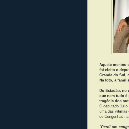
Aquele menino d
foi eleito o dep
Grande do Sul, 
Na foto, a famíli
Do Estadão, no 
que nem tudo é 
tragédia dos out
O deputado Julio
uma das vítimas 
de Congonhas na t
"Perdi um amig