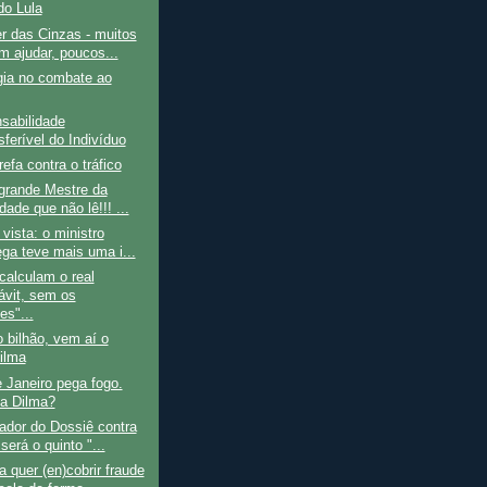
o Lula
r das Cinzas - muitos
m ajudar, poucos...
gia no combate ao
sabilidade
sferível do Indivíduo
refa contra o tráfico
 grande Mestre da
ade que não lê!!! ...
 vista: o ministro
ga teve mais uma i...
alculam o real
ávit, sem os
es"...
 bilhão, vem aí o
ilma
 Janeiro pega fogo.
a Dilma?
ador do Dossiê contra
será o quinto "...
 quer (en)cobrir fraude