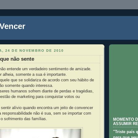
 Vencer
A, 24 DE NOVEMBRO DE 2010
que não sente
não entende um verdadeiro sentimento de amizade.
r alheia, somente a sua é importante.
aquele que se solidariza de acordo com seu hábito de
o somente quando interessa.
seres humanos sofrem diante de perdas e tragédias,
estão de marketing para conquistar votos ou
sentir alívio quando encontra um jeito de convencer
a responsabilidade não é sua, sem se importar com
o sofrimento das famílias.
MOMENTO D
ASSUMIR R
"Triste país 
para que seu