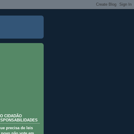
O CIDADÃO
ESPONSABILIDADES
que precisa de leis
 povo não vote em