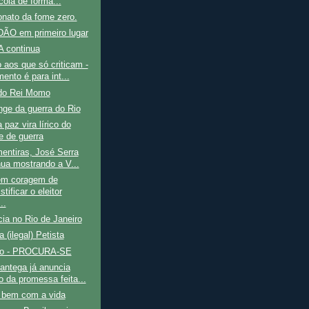
cola de forma...
onato da fome zero.
ÃO em primeiro lugar
 continua
aos que só criticam -
ento é para int...
do Rei Momo
nge da guerra do Rio
 paz vira lírico do
e de guerra
entiras, José Serra
nua mostrando a V...
m coragem de
tificar o eleitor
..
cia no Rio de Janeiro
a (ilegal) Petista
ão - PROCURA-SE
antega já anuncia
o da promessa feita...
e bem com a vida