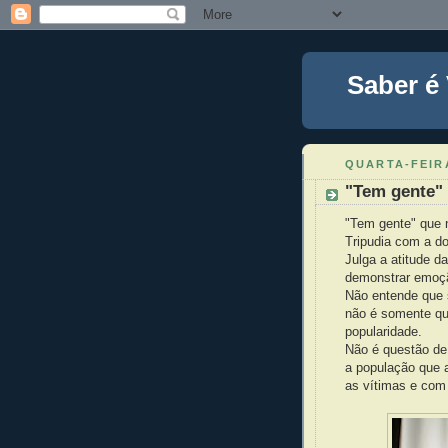
Saber é
QUARTA-FEIR
"Tem gente" 
"Tem gente" que 
Tripudia com a do
Julga a atitude d
demonstrar emoçã
Não entende que 
não é somente qu
popularidade.
Não é questão de 
a população que 
as vítimas e com 