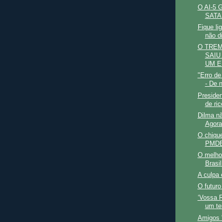
O AI-5
SATA
Fique li
não d
O TREM
SAIU
UM E
"Erro de
- De 
Preside
de ric
Dilma nã
Agora
O chique
PMDB
O melhor
Brasil
A culpa 
O futuro
‘Vossa 
um te
Amigos 