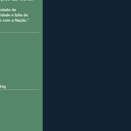
estado de
idade e falta de
 com a Nação."
log