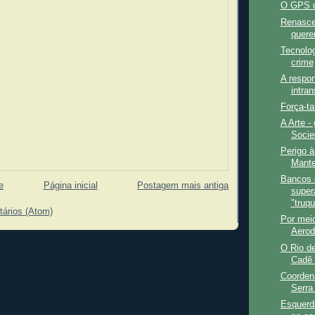
O GPS d
Renasce
quere
Tecnolo
crime
A respon
intran
Força-ta
A Arte -
Socied
Perigo à
Mante
Bancos c
e
Página inicial
Postagem mais antiga
super
"truqu
tários (Atom)
Por meio
Aerod
O Rio de
Cadê 
Coorden
Serra 
Esquerda