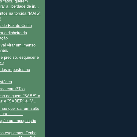
s fatos, querem
ar a liberdade de in...
ntos na torcida "MAIS"
!
o do Faz de Conta
m o dinheiro da
ação
 vai virar um imenso
hão.
é preciso, esquecer é
ízo
a dos impostos no
stórica
taca corruPTos
rso de quem "SABE" o
az e "SABER" é "V...
 não quer dar um salto
uro.............
gação ou Impugnação
nha esquemas. Tenho