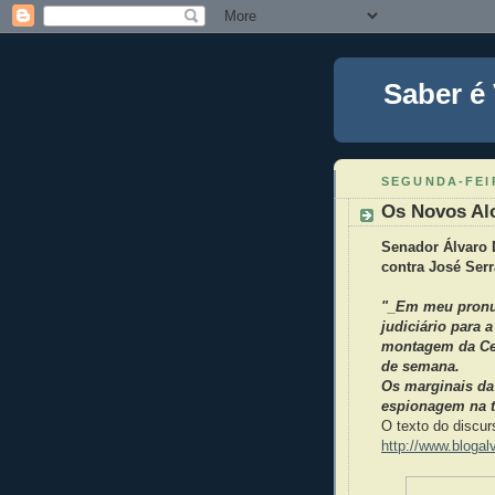
Saber é
SEGUNDA-FEIR
Os Novos Al
Senador Álvaro 
contra José Serr
"_Em meu pronun
judiciário para 
montagem da Cen
de semana.
Os marginais da
espionagem na t
O texto do discu
http://www.blogal