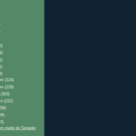
)
)
)
)
0)
9)
1)
1)
9)
bro
(124)
bro
(228)
o
(363)
ro
(222)
(89)
08)
93)
m medo do Senador