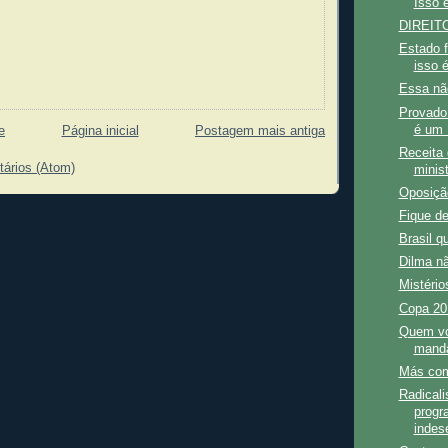
Isso 
DIREIT
Estado f
isso é
Essa nã
Provado:
é um 
e
Página inicial
Postagem mais antiga
Receita 
tários (Atom)
minis
Oposição
Fique de
Brasil q
Dilma nã
Mistério
Copa 20
Quem vo
manda
Más co
Radicali
progr
indese