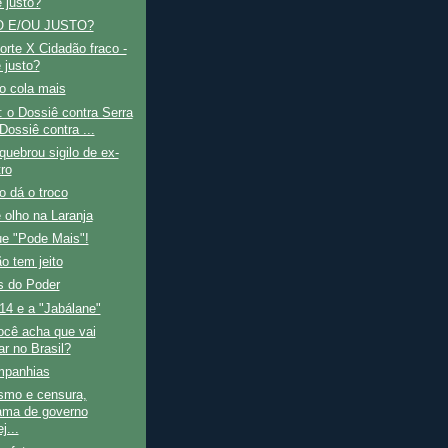
é justo?
O E/OU JUSTO?
orte X Cidadão fraco -
 justo?
o cola mais
 o Dossiê contra Serra
Dossiê contra ...
quebrou sigilo de ex-
tro
 dá o troco
 olho na Laranja
ue "Pode Mais"!
o tem jeito
s do Poder
14 e a "Jabálane"
cê acha que vai
r no Brasil?
mpanhias
smo e censura,
ama de governo
j...