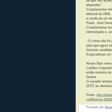
de que tais açõe
aloprados".
O parlamentar ref
eleitoral de 200
a venda de um do
Paulo, José Serra
O parlamentar rec
interrompido e, e
- O crime não foi
para que agora se
fulminar candidat
Especialistas em 
Alvaro Dias menc
Cartões Corporat
então ministra da
Guerra.
O senador lembro
(STF) as denúnci
Fonte:
http://www
codNoticia=1026
Postado por
Ros