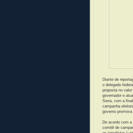
Diante de report
o delegado feder
proposta no valor
governador e atua
Serra, com a final
campanha eleitor
governo promova a
De acordo com a r
comitê de campan
os jornalistas Lu