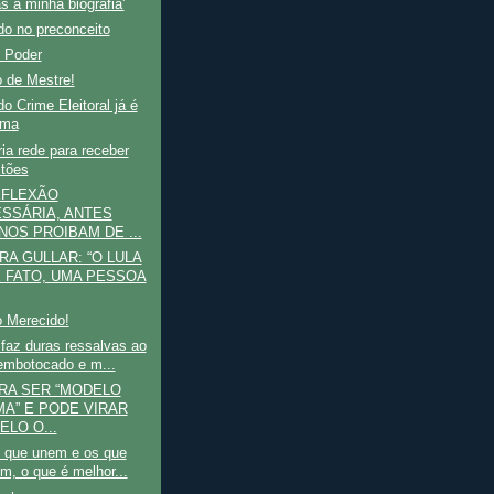
s a minha biografia'
do no preconceito
o Poder
 de Mestre!
o Crime Eleitoral já é
lma
a rede para receber
tões
EFLEXÃO
SSÁRIA, ANTES
NOS PROIBAM DE ...
RA GULLAR: “O LULA
E FATO, UMA PESSOA
 Merecido!
 faz duras ressalvas ao
mbotocado e m...
RA SER “MODELO
A” E PODE VIRAR
ELO O...
s que unem e os que
em, o que é melhor...