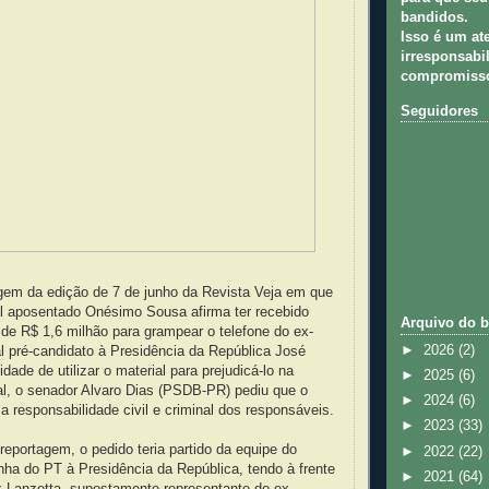
bandidos.
Isso é um at
irresponsabil
compromisso
Seguidores
agem da edição de 7 de junho da Revista Veja em que
al aposentado Onésimo Sousa afirma ter recebido
Arquivo do b
 de R$ 1,6 milhão para grampear o telefone do ex-
►
2026
(2)
l pré-candidato à Presidência da República José
idade de utilizar o material para prejudicá-lo na
►
2025
(6)
al, o senador Alvaro Dias (PSDB-PR) pediu que o
►
2024
(6)
 responsabilidade civil e criminal dos responsáveis.
►
2023
(33)
eportagem, o pedido teria partido da equipe do
►
2022
(22)
ha do PT à Presidência da República, tendo à frente
►
2021
(64)
iz Lanzetta, supostamente representante do ex-