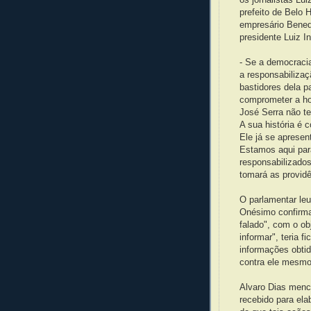
prefeito de Belo 
empresário Bened
presidente Luiz In
- Se a democracia
a responsabilizaç
bastidores dela p
comprometer a ho
José Serra não t
A sua história é c
Ele já se apresent
Estamos aqui par
responsabilizados
tomará as providê
O parlamentar le
Onésimo confirma 
falado", com o o
informar", teria 
informações obti
contra ele mesmo
Alvaro Dias menci
recebido para ela