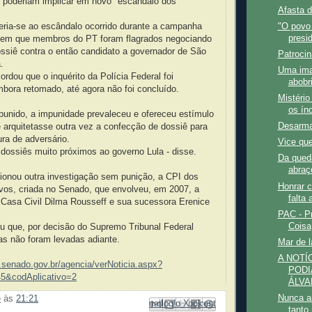
s poderiam implicar em novo "escândalo dos
Afasta d
"O povo
eria-se ao escândalo ocorrido durante a campanha
presid
6, em que membros do PT foram flagrados negociando
ssiê contra o então candidato a governador de São
Patrocin
.
Uma ima
ordou que o inquérito da Polícia Federal foi
abobr
mbora retomado, até agora não foi concluído.
Mistério
os ín
 punido, a impunidade prevaleceu e ofereceu estímulo
Desarm
 arquitetasse outra vez a confecção de dossiê para
ura de adversário.
Vice qu
dossiês muito próximos ao governo Lula - disse.
Da qued
abraç
ionou outra investigação sem punição, a CPI dos
Honrar 
ivos, criada no Senado, que envolveu, em 2007, a
falta 
 Casa Civil Dilma Rousseff e sua sucessora Erenice
PAC - P
Coisa
u que, por decisão do Supremo Tribunal Federal
as não foram levadas adiante.
Mar de 
A NOTÍ
.senado.gov.br/agencia/verNoticia.aspx?
PODI
45&codAplicativo=2
ÁLVAR
Nunca an
e
às
21:21
Enviar por e-mail
Compartilhar no Facebook
Compartilhar com o Pinterest
Postar no blog!
Compartilhar no X
tanto