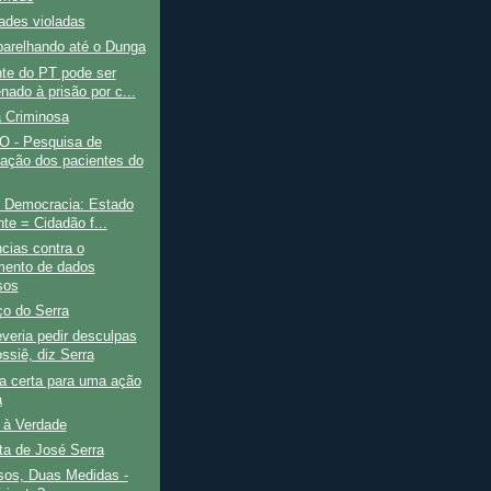
ades violadas
parelhando até o Dunga
nte do PT pode ser
nado à prisão por c...
a Criminosa
 - Pesquisa de
fação dos pacientes do
e Democracia: Estado
nte = Cidadão f...
cias contra o
ento de dados
sos
ço do Serra
veria pedir desculpas
ssiê, diz Serra
a certa para uma ação
a
 à Verdade
ta de José Serra
sos, Duas Medidas -