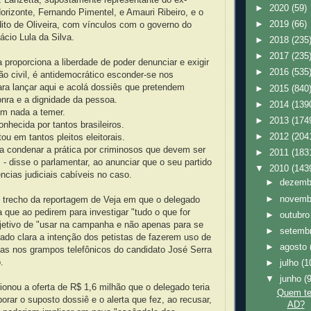
►
2020
(59)
Horizonte, Fernando Pimentel, e Amauri Ribeiro, e o
►
2019
(66)
ito de Oliveira, com vínculos com o governo do
ácio Lula da Silva.
►
2018
(235
►
2017
(235
 proporciona a liberdade de poder denunciar e exigir
►
2016
(535
ão civil, é antidemocrático esconder-se nos
ara lançar aqui e acolá dossiês que pretendem
►
2015
(840
nra e a dignidade da pessoa.
►
2014
(139
em nada a temer.
►
2013
(174
onhecida por tantos brasileiros.
►
2012
(204
ou em tantos pleitos eleitorais.
a condenar a prática por criminosos que devem ser
►
2011
(183
 - disse o parlamentar, ao anunciar que o seu partido
▼
2010
(143
ncias judiciais cabíveis no caso.
►
dezem
►
novem
u trecho da reportagem de Veja em que o delegado
que ao pedirem para investigar "tudo o que for
►
outubr
bjetivo de "usar na campanha e não apenas para se
►
setemb
ficado clara a intenção dos petistas de fazerem uso de
►
agosto
das nos grampos telefônicos do candidato José Serra
.
►
julho
(1
▼
junho
(
onou a oferta de R$ 1,6 milhão que o delegado teria
Quem te
borar o suposto dossiê e o alerta que fez, ao recusar,
AD?