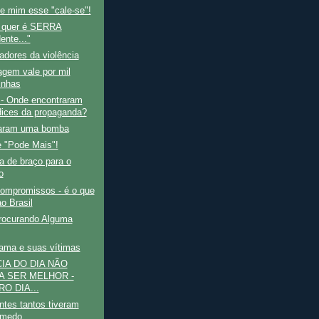
e mim esse "cale-se"!
 quer é SERRA
ente..."
adores da violência
gem vale por mil
inhas
 - Onde encontraram
dices da propaganda?
aram uma bomba
e "Pode Mais"!
a de braço para o
o
compromissos - é o que
ao Brasil
rocurando Alguma
lama e suas vítimas
CIA DO DIA NÃO
A SER MELHOR -
O DIA...
tes tantos tiveram
 medo