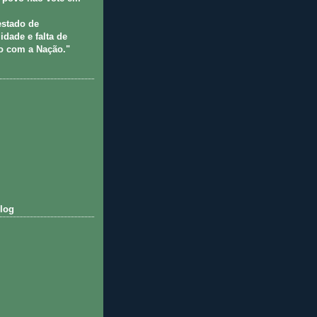
estado de
idade e falta de
 com a Nação."
log