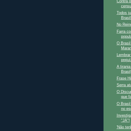
Contra o
censur
Todos ju
Brasil
No Rein
Farra co
popul
O Brasil
Maran
Lembrar 
preju
A tirani
Brasil
Frase Hi
Serra a
O Discu
que f
O Brasil
no esc
Investi
"JÁ"!
'Não te