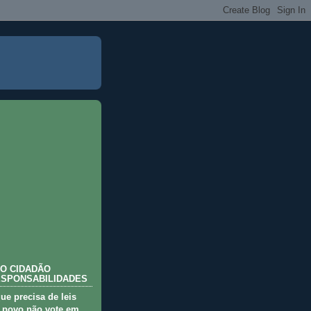
O CIDADÃO
ESPONSABILIDADES
que precisa de leis
 povo não vote em