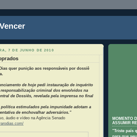
 Vencer
A, 7 DE JUNHO DE 2010
oprados
Dias quer punição aos responsáveis por dossiê
a.
ciamento de hoje pedi instauração de inquérito
a responsabilização criminal dos envolvidos na
tral de Dossiês, revelada pela imprensa no final
 política estimulados pela impunidade adotam a
entativa de enchovalhar adversários."
rso, áudio e vídeo na Agência Senado
MOMENTO D
ASSUMIR R
varodias.com/
"Triste país 
para que seu