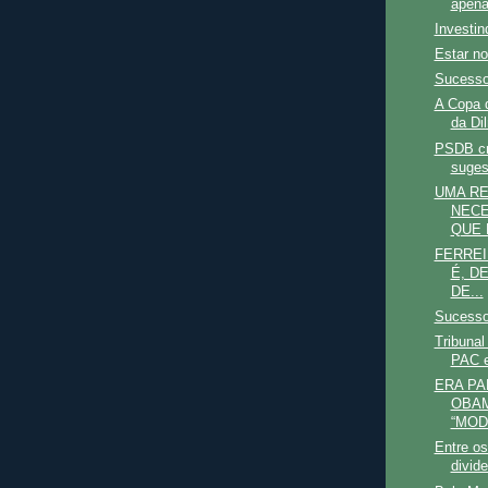
apena
Investin
Estar n
Sucesso
A Copa d
da Di
PSDB cri
suges
UMA R
NECE
QUE 
FERREI
É, D
DE...
Sucesso
Tribunal
PAC e
ERA PA
OBAM
“MOD
Entre o
divid