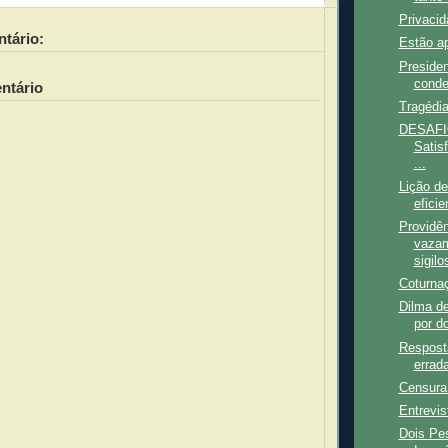
Privacid
tário:
Estão a
Preside
conde
ntário
Tragédi
DESAFIO
Satis
...
Lição d
eficie
Providên
vazam
sigilo
Coturna
Dilma de
por do
Respost
errad
Censura
Entrevis
Dois Pe