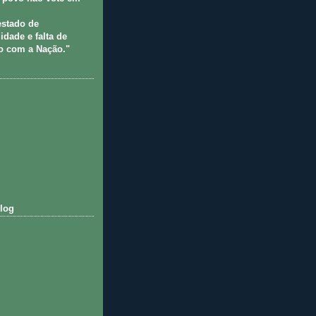
estado de
idade e falta de
 com a Nação."
log