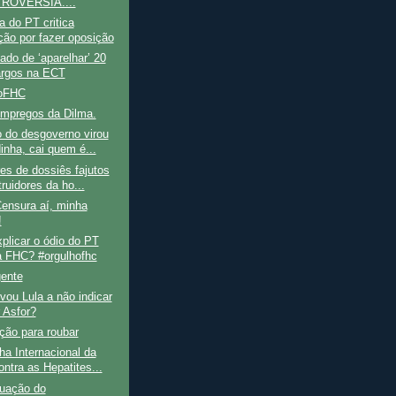
ROVÉRSIA....
 do PT critica
ção por fazer oposição
do de ‘aparelhar’ 20
argos na ECT
hoFHC
mpregos da Dilma.
 do desgoverno virou
inha, cai quem é...
es de dossiês fajutos
ruidores da ho...
ensura aí, minha
!
plicar o ódio do PT
a FHC? #orgulhofhc
gente
vou Lula a não indicar
 Asfor?
ção para roubar
a Internacional da
ontra as Hepatites...
tuação do