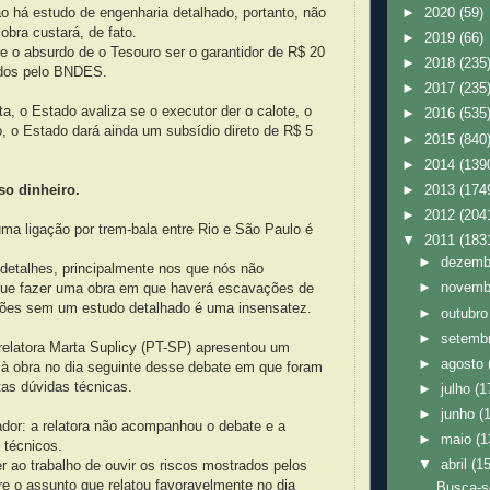
não há estudo de engenharia detalhado, portanto, não
►
2020
(59)
obra custará, de fato.
►
2019
(66)
e o absurdo de o Tesouro ser o garantidor de R$ 20
►
2018
(235
ados pelo BNDES.
►
2017
(235
, o Estado avaliza se o executor der o calote, o
►
2016
(535
, o Estado dará ainda um subsídio direto de R$ 5
►
2015
(840
►
2014
(139
o dinheiro.
►
2013
(174
►
2012
(204
uma ligação por trem-bala entre Rio e São Paulo é
▼
2011
(183
►
dezem
detalhes, principalmente nos que nós não
►
novem
ue fazer uma obra em que haverá escavações de
ções sem um estudo detalhado é uma insensatez.
►
outubr
►
setemb
elatora Marta Suplicy (PT-SP) apresentou um
►
agosto
 à obra no dia seguinte desse debate em que foram
as dúvidas técnicas.
►
julho
(1
►
junho
(
ador: a relatora não acompanhou o debate e a
►
maio
(1
 técnicos.
▼
abril
(1
 ao trabalho de ouvir os riscos mostrados pelos
re o assunto que relatou favoravelmente no dia
Busca-s