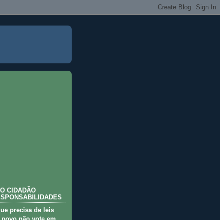
O CIDADÃO
ESPONSABILIDADES
que precisa de leis
 povo não vote em