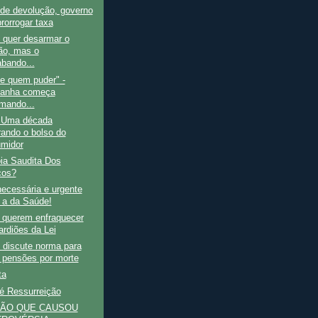
de devolução, governo
rorrogar taxa
 quer desarmar o
ão, mas o
abando...
e quem puder" -
anha começa
mando...
- Uma década
rando o bolso do
midor
ia Saudita Dos
cos?
ecessária e urgente
 a da Saúde!
 querem enfraquecer
ardiões da Lei
 discute norma para
r pensões por morte
ta
é Ressurreição
ÇÃO QUE CAUSOU