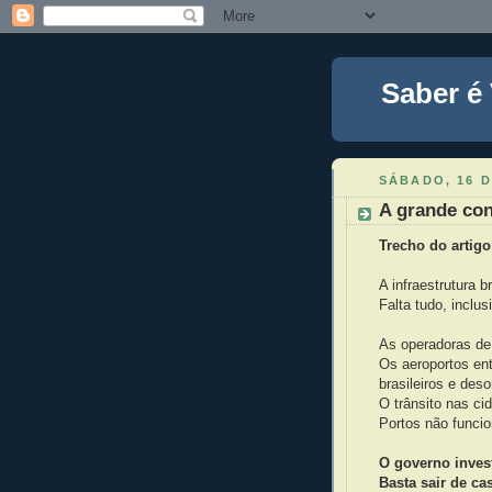
Saber é
SÁBADO, 16 D
A grande co
Trecho do artigo
A infraestrutura b
Falta tudo, inclus
As operadoras de 
Os aeroportos en
brasileiros e des
O trânsito nas cid
Portos não funci
O governo inves
Basta sair de cas