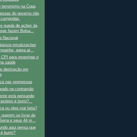
 terrorismo na Copa
essas do governo não
 cumpridas.
 e queda de ações da
bras fazem Bolsa...
a Nacional
taniza privatizações
mpanha, agora at...
 CPI para investigar o
na saúde
e destruição em
a
ca nas promessas
arado na contramão
dente está pensando
asileiro é burro?...
a ou obra mal feita?
querem se livrar de
Serra e seus 44 m...
undo aqui pensa que
é burro?’