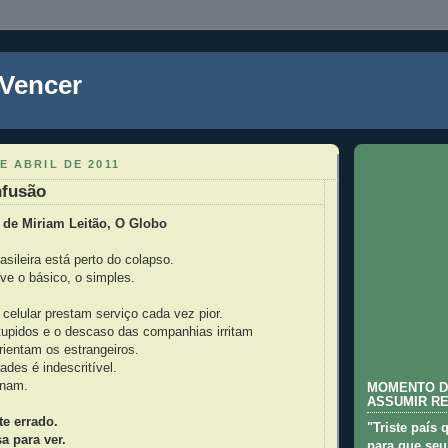
 Vencer
E ABRIL DE 2011
nfusão
 de Miriam Leitão, O Globo
rasileira está perto do colapso.
ive o básico, o simples.
celular prestam serviço cada vez pior.
tupidos e o descaso das companhias irritam
orientam os estrangeiros.
ades é indescritível.
onam.
MOMENTO D
ASSUMIR R
te errado.
"Triste país 
a para ver.
para que seu