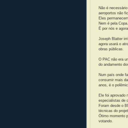
Não é necessário
aeroportos não fi
Eles permanecem
Nem é pela Copa
É por nós e agora
Joseph Blatter ir
agora usará o atr
obras públicas.
O PAC não era um 
do andamento dos
Num país onde fal
consumir mais da
anos, é o polêmic
Ele foi aprovado
especialistas de 
Foram desde o BN
técnicas do projet
Ótimo momento p
votando.