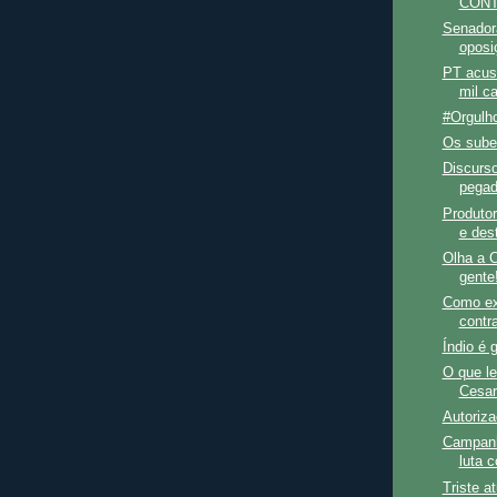
CONT
Senadora
oposi
PT acusa
mil c
#Orgul
Os sube
Discurso
pegad
Produtor
e dest
Olha a C
gente
Como ex
contr
Índio é 
O que le
Cesar
Autoriza
Campanh
luta c
Triste a