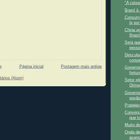
"A coisa 
Brasil à
Consumi
bi por
China ag
Brasi
Será qu
pesso
Desculp
conve
e
Página inicial
Postagem mais antiga
Governo
fortu
tários (Atom)
Setor el
Dilma
Governo 
povão
Pratelei
Conversa
que t
Muito di
Onda de
avan