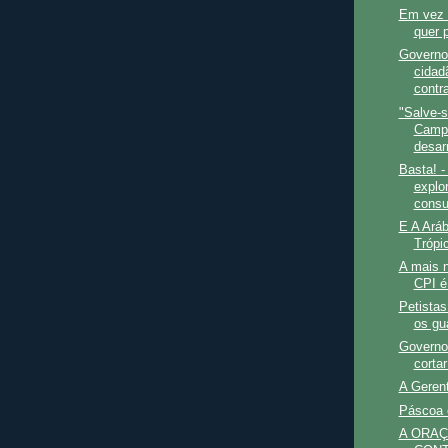
Em vez 
quer p
Governo
cidad
contr
"Salve-s
Camp
desar
Basta! 
explo
consu
E A Aráb
Trópi
A mais n
CPI é
Petistas
os gu
Governo
corta
A Geren
Páscoa 
A ORA