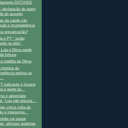
rtamento DST/AIDS
 declaração de quem
de do assunto
as da saúde são
pção e incompetência
ou prevaricação?
a e PT " estão
do na elite".
Lula e Dilma perde
da fortuna
a maldita de Dilma
história da
petência petista na
...
T traficante e invasor
ra é gente bo...
ma o adversário
l: ‘Lula não precisa ...
ias critica volta da
ão e irresponsa...
édia vai pautar
ões, afirmam analistas