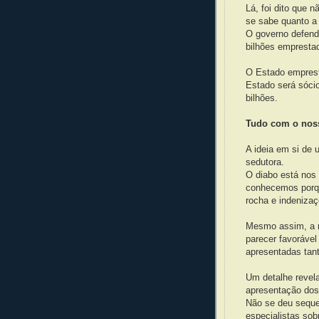
Lá, foi dito que 
se sabe quanto a 
O governo defend
bilhões emprest
O Estado empresta
Estado será sócio
bilhões.
Tudo com o noss
A ideia em si de 
sedutora.
O diabo está nos 
conhecemos porq
rocha e indeniza
Mesmo assim, a r
parecer favorável
apresentadas tant
Um detalhe revel
apresentação dos
Não se deu sequer
especialistas sob