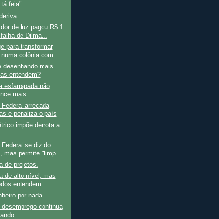
tá feia"
 deriva
dor de luz pagou R$ 1
 falha de Dilma...
e para transformar
l numa colônia com...
e desenhando mais
as entendem?
a esfarrapada não
nce mais
 Federal arrecada
nas e penaliza o país
étrico impõe derrota a
Federal se diz do
, mas permite "limp...
ra de projetos.
 de alto nível, mas
odos entendem
nheiro por nada...
 desemprego continua
çando