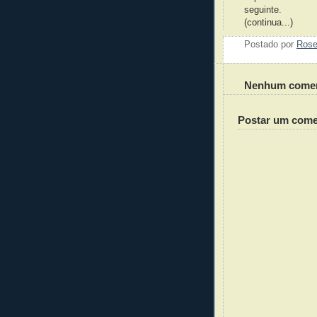
seguinte.
(continua...)
Postado por
Ros
Nenhum comen
Postar um come