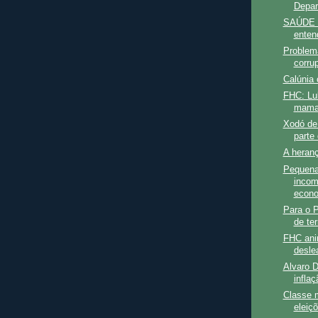
Depa
SAÚDE -
enten
Problem
corru
Calúnia 
FHC: Lul
maman
Xodó de 
parte 
A heranç
Pequena 
incom
econo
Para o P
de ter
FHC ani
deslea
Alvaro D
inflaç
Classe m
eleiç