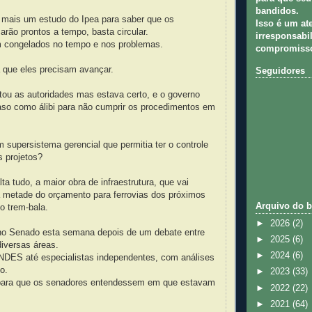
bandidos.
 mais um estudo do Ipea para saber que os
Isso é um at
carão prontos a tempo, basta circular.
irresponsabil
 congelados no tempo e nos problemas.
compromisso
.
 que eles precisam avançar.
Seguidores
ritou as autoridades mas estava certo, e o governo
aso como álibi para não cumprir os procedimentos em
supersistema gerencial que permitia ter o controle
 projetos?
ta tudo, a maior obra de infraestrutura, que vai
 metade do orçamento para ferrovias dos próximos
Arquivo do b
o trem-bala.
►
2026
(2)
 no Senado esta semana depois de um debate entre
►
2025
(6)
diversas áreas.
►
2024
(6)
DES até especialistas independentes, com análises
o.
►
2023
(33)
ara que os senadores entendessem em que estavam
►
2022
(22)
►
2021
(64)