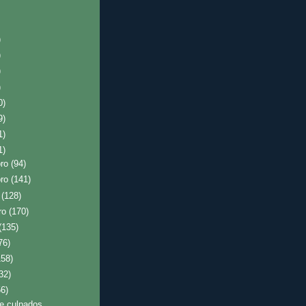
)
)
)
)
0)
9)
1)
1)
bro
(94)
bro
(141)
o
(128)
ro
(170)
(135)
76)
158)
32)
56)
e culpados