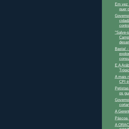
Em vez 
quer p
Governo
cidad
contr
"Salve-s
Camp
desar
Basta! 
explo
consu
E A Aráb
Trópi
A mais n
CPI é
Petistas
os gu
Governo
corta
A Geren
Páscoa 
A ORA