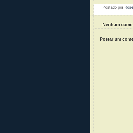
Postado por
Ros
Nenhum comen
Postar um come