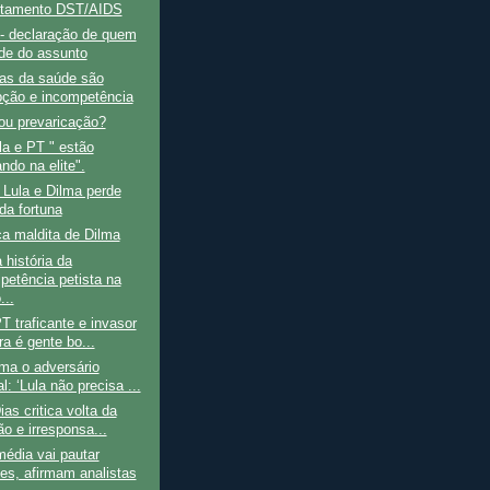
rtamento DST/AIDS
 declaração de quem
de do assunto
as da saúde são
pção e incompetência
ou prevaricação?
a e PT " estão
do na elite".
Lula e Dilma perde
da fortuna
a maldita de Dilma
história da
petência petista na
...
T traficante e invasor
ra é gente bo...
ma o adversário
l: ‘Lula não precisa ...
ias critica volta da
ão e irresponsa...
édia vai pautar
ões, afirmam analistas