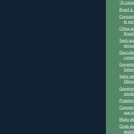
"A coisa 
Brasil à
Consumi
bi por
China ag
Brasi
Será qu
pesso
Desculp
conve
Governo
fortu
Setor el
Dilma
Governo 
povão
Pratelei
Conversa
que t
Muito di
Onda de
avan