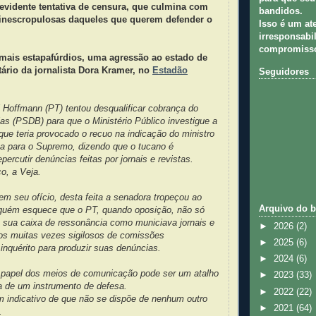
evidente tentativa de censura, que culmina com
bandidos.
 inescropulosas daqueles que querem defender o
Isso é um at
irresponsabil
compromisso
mais estapafúrdios, uma agressão ao estado de
tário da jornalista Dora Kramer, no
Estadão
Seguidores
 Hoffmann (PT) tentou desqualificar cobrança do
as (PSDB) para que o Ministério Público investigue a
 que teria provocado o recuo na indicação do ministro
a para o Supremo, dizendo que o tucano é
percutir denúncias feitas por jornais e revistas.
o, a Veja.
em seu ofício, desta feita a senadora tropeçou ao
Arquivo do b
guém esquece que o PT, quando oposição, não só
a sua caixa de ressonância como municiava jornais e
►
2026
(2)
os muitas vezes sigilosos de comissões
►
2025
(6)
inquérito para produzir suas denúncias.
►
2024
(6)
papel dos meios de comunicação pode ser um atalho
►
2023
(33)
a de um instrumento de defesa.
►
2022
(22)
indicativo de que não se dispõe de nenhum outro
►
2021
(64)
.