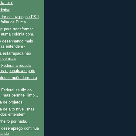
tá feia"
 deriva
dor de luz pagou R$ 1
 falha de Dilma...
e para transformar
l numa colônia com...
e desenhando mais
as entendem?
a esfarrapada não
nce mais
 Federal arrecada
nas e penaliza o país
étrico impõe derrota a
Federal se diz do
, mas permite "limp...
ra de projetos.
 de alto nível, mas
odos entendem
nheiro por nada...
 desemprego continua
çando