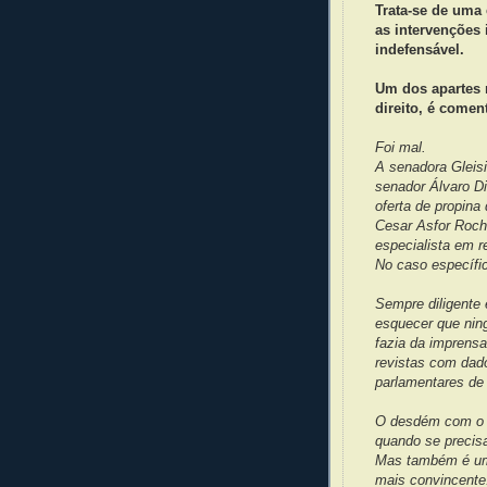
Trata-se de uma 
as intervenções
indefensável.
Um dos apartes 
direito, é comen
Foi mal.
A senadora Gleisi
senador Álvaro Di
oferta de propina
Cesar Asfor Roch
especialista em re
No caso específic
Sempre diligente 
esquecer que nin
fazia da imprens
revistas com dad
parlamentares de 
O desdém com o 
quando se precis
Mas também é um 
mais convincente