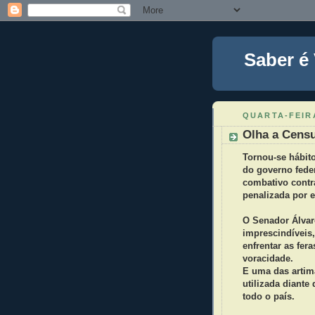
Saber é
QUARTA-FEIRA
Olha a Censu
Tornou-se hábit
do governo fede
combativo contr
penalizada por e
O Senador Álvar
imprescindíveis,
enfrentar as fe
voracidade.
E uma das artim
utilizada diant
todo o país.