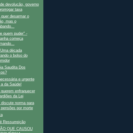
de devolução, governo
rorrogar taxa
 quer desarmar o
ão, mas o
abando...
e quem puder" -
anha começa
mando...
- Uma década
rando o bolso do
midor
ia Saudita Dos
cos?
ecessária e urgente
 a da Saúde!
 querem enfraquecer
ardiões da Lei
 discute norma para
r pensões por morte
ta
é Ressurreição
ÇÃO QUE CAUSOU