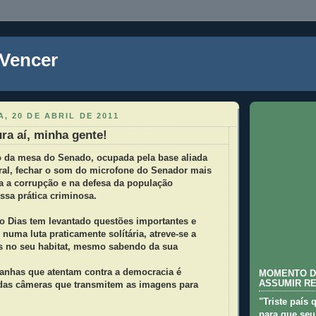
 Vencer
, 20 DE ABRIL DE 2011
ra aí, minha gente!
o da mesa do Senado, ocupada pela base aliada
ral, fechar o som do microfone do Senador mais
a a corrupção e na defesa da população
ssa prática criminosa.
o Dias tem levantado questões importantes e
 numa luta praticamente solítária, atreve-se a
ras no seu habitat, mesmo sabendo da sua
anhas que atentam contra a democracia é
MOMENTO D
ASSUMIR R
e das câmeras que transmitem as imagens para
"Triste país 
para que seu