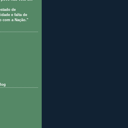
estado de
idade e falta de
 com a Nação."
log