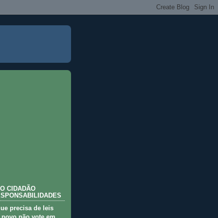
O CIDADÃO
ESPONSABILIDADES
que precisa de leis
 povo não vote em