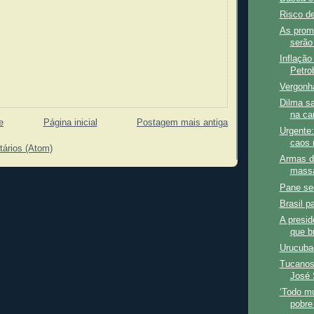
Risco de
As prom
serão
Inflação
Petro
Vergonh
Dilma sa
na ca
e
Página inicial
Postagem mais antiga
Urgente:
caos 
tários (Atom)
Armas d
mass
Pane se
Brasil p
A presi
que br
Urucubac
Tucanos 
José 
‘Todo m
pobre 