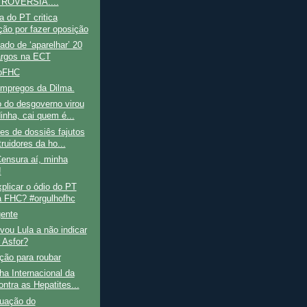
ROVÉRSIA....
 do PT critica
ção por fazer oposição
do de ‘aparelhar’ 20
argos na ECT
hoFHC
mpregos da Dilma.
 do desgoverno virou
inha, cai quem é...
es de dossiês fajutos
ruidores da ho...
ensura aí, minha
!
plicar o ódio do PT
a FHC? #orgulhofhc
gente
vou Lula a não indicar
 Asfor?
ção para roubar
a Internacional da
ontra as Hepatites...
tuação do