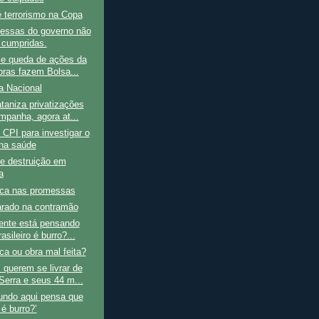
 terrorismo na Copa
essas do governo não
 cumpridas.
 e queda de ações da
bras fazem Bolsa...
a Nacional
taniza privatizações
mpanha, agora at...
 CPI para investigar o
na saúde
e destruição em
a
ca nas promessas
arado na contramão
dente está pensando
asileiro é burro?...
a ou obra mal feita?
querem se livrar de
Serra e seus 44 m...
undo aqui pensa que
é burro?’