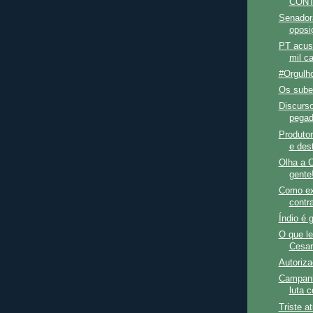
CONT
Senadora
oposi
PT acusa
mil c
#Orgul
Os sube
Discurso
pegad
Produtor
e dest
Olha a C
gente
Como ex
contr
Índio é 
O que le
Cesar
Autoriza
Campanh
luta c
Triste a