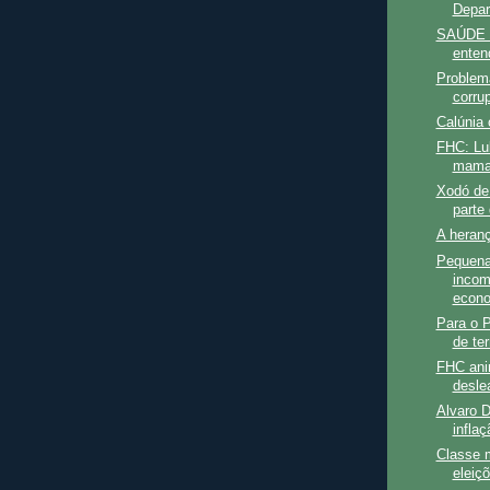
Depa
SAÚDE -
enten
Problem
corru
Calúnia 
FHC: Lul
maman
Xodó de 
parte 
A heranç
Pequena 
incom
econo
Para o P
de ter
FHC ani
deslea
Alvaro D
inflaç
Classe m
eleiç