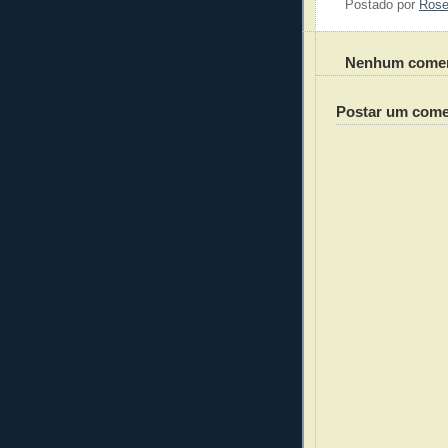
Postado por
Ros
Nenhum comen
Postar um come