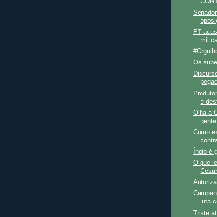
CONT
Senadora
oposi
PT acusa
mil c
#Orgul
Os sube
Discurso
pegad
Produtor
e dest
Olha a C
gente
Como ex
contr
Índio é 
O que le
Cesar
Autoriza
Campanh
luta c
Triste a