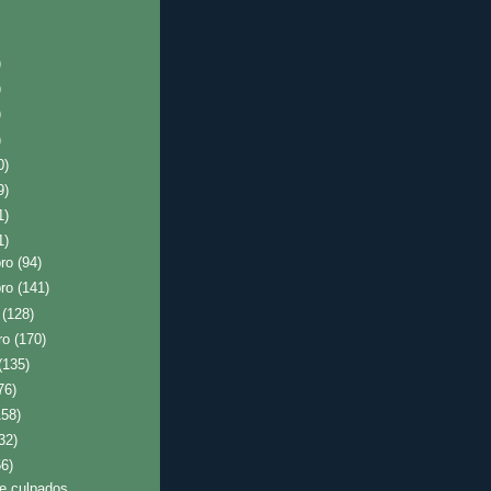
)
)
)
)
0)
9)
1)
1)
bro
(94)
bro
(141)
o
(128)
ro
(170)
(135)
76)
158)
32)
56)
e culpados