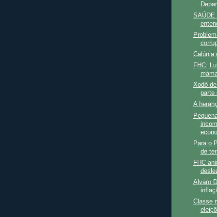
Depa
SAÚDE -
enten
Problem
corru
Calúnia 
FHC: Lul
maman
Xodó de 
parte 
A heranç
Pequena 
incom
econo
Para o P
de ter
FHC ani
deslea
Alvaro D
inflaç
Classe m
eleiç