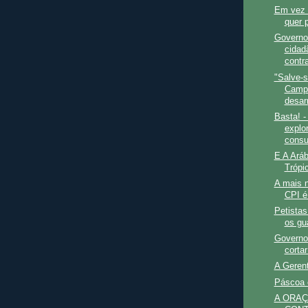
Em vez 
quer p
Governo
cidad
contr
"Salve-s
Camp
desar
Basta! 
explo
consu
E A Aráb
Trópi
A mais n
CPI é
Petistas
os gu
Governo
corta
A Geren
Páscoa 
A ORA