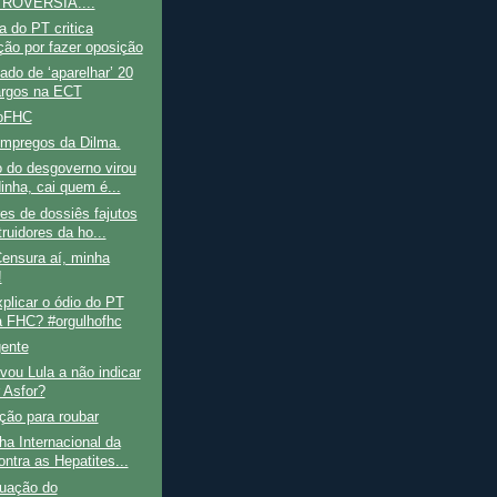
ROVÉRSIA....
 do PT critica
ção por fazer oposição
do de ‘aparelhar’ 20
argos na ECT
hoFHC
mpregos da Dilma.
 do desgoverno virou
inha, cai quem é...
es de dossiês fajutos
ruidores da ho...
ensura aí, minha
!
plicar o ódio do PT
a FHC? #orgulhofhc
gente
vou Lula a não indicar
 Asfor?
ção para roubar
a Internacional da
ontra as Hepatites...
tuação do