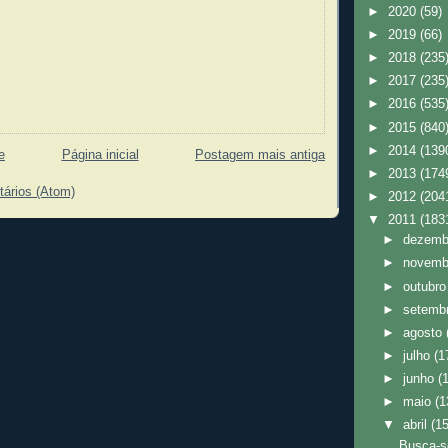
►
2020
(59)
►
2019
(66)
►
2018
(235
►
2017
(235
►
2016
(535
►
2015
(840
►
2014
(139
e
Página inicial
Postagem mais antiga
►
2013
(174
tários (Atom)
►
2012
(204
▼
2011
(183
►
dezem
►
novem
►
outubr
►
setemb
►
agosto
►
julho
(1
►
junho
(
►
maio
(1
▼
abril
(1
Busca-s