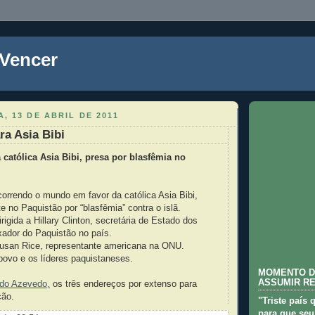
 Vencer
, 13 DE ABRIL DE 2011
ra Asia Bibi
 católica Asia Bibi, presa por blasfêmia no
correndo o mundo em favor da católica Asia Bibi,
 no Paquistão por “blasfêmia” contra o islã.
rigida a Hillary Clinton, secretária de Estado dos
ador do Paquistão no país.
Susan Rice, representante americana na ONU.
povo e os líderes paquistaneses.
MOMENTO D
ASSUMIR R
ldo Azevedo,
os três endereços por extenso para
ção.
"Triste país 
para que seu