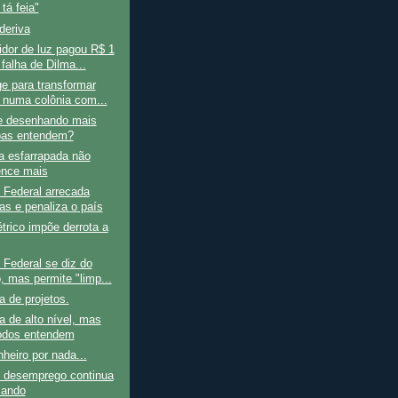
tá feia"
 deriva
dor de luz pagou R$ 1
 falha de Dilma...
e para transformar
l numa colônia com...
e desenhando mais
as entendem?
a esfarrapada não
nce mais
 Federal arrecada
nas e penaliza o país
étrico impõe derrota a
Federal se diz do
, mas permite "limp...
ra de projetos.
 de alto nível, mas
odos entendem
nheiro por nada...
 desemprego continua
çando