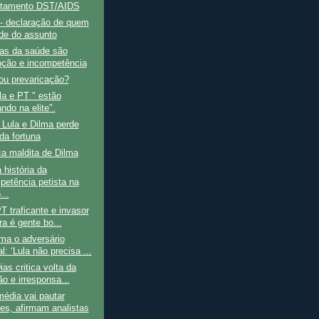
rtamento DST/AIDS
 declaração de quem
de do assunto
as da saúde são
pção e incompetência
ou prevaricação?
a e PT " estão
do na elite".
Lula e Dilma perde
da fortuna
a maldita de Dilma
história da
petência petista na
...
T traficante e invasor
ra é gente bo...
ma o adversário
l: ‘Lula não precisa ...
ias critica volta da
ão e irresponsa...
édia vai pautar
ões, afirmam analistas