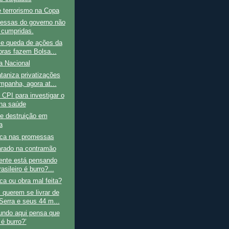
 terrorismo na Copa
essas do governo não
 cumpridas.
 e queda de ações da
bras fazem Bolsa...
a Nacional
taniza privatizações
mpanha, agora at...
 CPI para investigar o
na saúde
e destruição em
a
ca nas promessas
arado na contramão
dente está pensando
asileiro é burro?...
a ou obra mal feita?
querem se livrar de
Serra e seus 44 m...
undo aqui pensa que
é burro?’