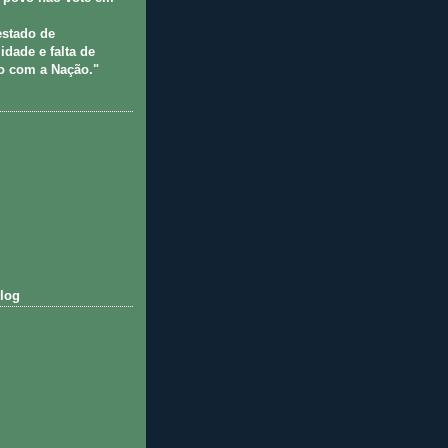
estado de
idade e falta de
 com a Nação."
log