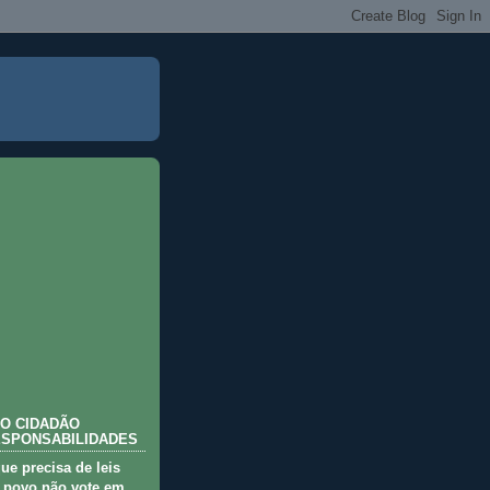
O CIDADÃO
ESPONSABILIDADES
que precisa de leis
 povo não vote em