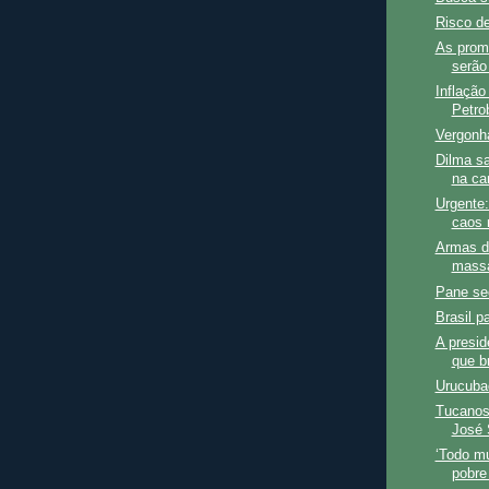
Risco de
As prom
serão
Inflação
Petro
Vergonh
Dilma sa
na ca
Urgente:
caos 
Armas d
mass
Pane se
Brasil p
A presi
que br
Urucubac
Tucanos 
José 
‘Todo m
pobre 