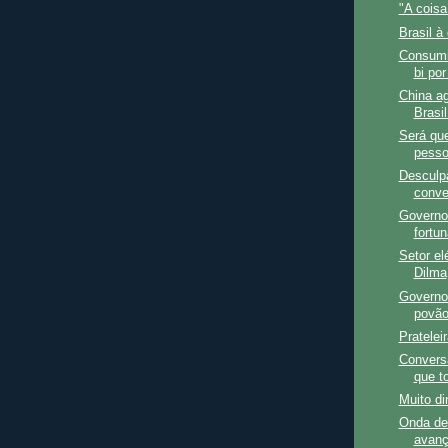
"A coisa 
Brasil à
Consumi
bi por
China ag
Brasi
Será qu
pesso
Desculp
conve
Governo
fortu
Setor el
Dilma
Governo 
povão
Pratelei
Conversa
que t
Muito di
Onda de
avan