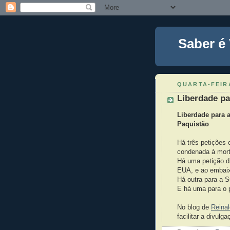
Saber é
QUARTA-FEIRA
Liberdade pa
Liberdade para a
Paquistão
Há três petições 
condenada à morte
Há uma petição di
EUA, e ao embaix
Há outra para a 
E há uma para o 
No blog de
Reina
facilitar a divulga