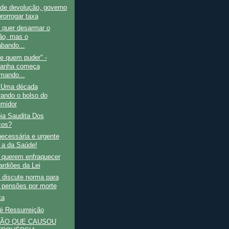
de devolução, governo
rorrogar taxa
 quer desarmar o
ão, mas o
abando...
e quem puder" -
anha começa
mando...
- Uma década
rando o bolso do
midor
ia Saudita Dos
cos?
ecessária e urgente
 a da Saúde!
 querem enfraquecer
ardiões da Lei
 discute norma para
r pensões por morte
ta
é Ressurreição
ÇÃO QUE CAUSOU