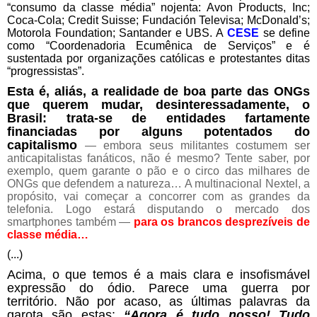
“consumo da classe média” nojenta: Avon Products, Inc;
Coca-Cola; Credit Suisse; Fundación Televisa; McDonald’s;
Motorola Foundation; Santander e UBS. A
CESE
se define
como “Coordenadoria Ecumênica de Serviços” e é
sustentada por organizações católicas e protestantes ditas
“progressistas”.
Esta é, aliás, a realidade de boa parte das ONGs
que querem mudar, desinteressadamente, o
Brasil: trata-se de entidades fartamente
financiadas por alguns potentados do
capitalismo
— embora seus militantes costumem ser
anticapitalistas fanáticos, não é mesmo? Tente saber, por
exemplo, quem garante o pão e o circo das milhares de
ONGs que defendem a natureza… A multinacional Nextel, a
propósito, vai começar a concorrer com as grandes da
telefonia. Logo estará disputando o mercado dos
smartphones também —
para os brancos desprezíveis de
classe média…
(...)
Acima, o que temos é a mais clara e insofismável
expressão do ódio. Parece uma guerra por
território.
Não por acaso, as últimas palavras da
garota são estas:
“Agora é tudo nosso! Tudo