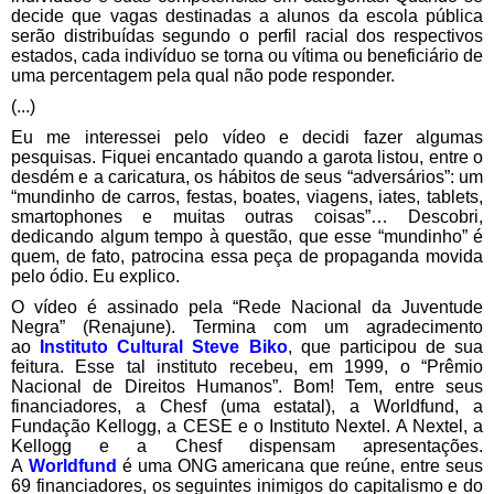
decide que vagas destinadas a alunos da escola pública
serão distribuídas segundo o perfil racial dos respectivos
estados, cada indivíduo se torna ou vítima ou beneficiário de
uma percentagem pela qual não pode responder.
(...)
Eu me interessei pelo vídeo e decidi fazer algumas
pesquisas. Fiquei encantado quando a garota listou, entre o
desdém e a caricatura, os hábitos de seus “adversários”: um
“mundinho de carros, festas, boates, viagens, iates, tablets,
smartophones e muitas outras coisas”… Descobri,
dedicando algum tempo à questão, que esse “mundinho” é
quem, de fato, patrocina essa peça de propaganda movida
pelo ódio. Eu explico.
O vídeo é assinado pela “Rede Nacional da Juventude
Negra” (Renajune). Termina com um agradecimento
ao
Instituto Cultural Steve Biko
, que participou de sua
feitura. Esse tal instituto recebeu, em 1999, o “Prêmio
Nacional de Direitos Humanos”. Bom! Tem, entre seus
financiadores, a Chesf (uma estatal), a Worldfund, a
Fundação Kellogg, a CESE e o Instituto Nextel. A Nextel, a
Kellogg e a Chesf dispensam apresentações.
A
Worldfund
é uma ONG americana que reúne, entre seus
69 financiadores, os seguintes inimigos do capitalismo e do