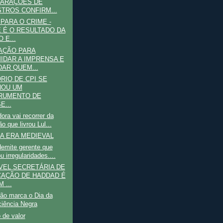
ARAÇÕES DE
STROS CONFIRM...
PARA O CRIME -
 É O RESULTADO DA
 E...
AÇÃO PARA
MIDAR A IMPRENSA E
DAR QUEM...
RIO DE CPI SE
NOU UM
RUMENTO DE
E...
ora vai recorrer da
o que livrou Lul...
A ERA MEDIEVAL
demite gerente que
u irregularidades....
EL SECRETÁRIA DE
AÇÃO DE HADDAD É
 ...
ção marca o Dia da
iência Negra
 de valor