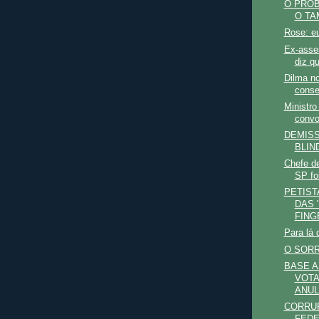
O PROB
O TA
Rose: e
Ex-asse
diz qu
Dilma n
conse
Ministro
convo
DEMISS
BLIN
Chefe d
SP fo
PETIST
DAS 
FING
Para lá 
O SORR
BASE A
VOT
ANUL
CORRU
FEDE