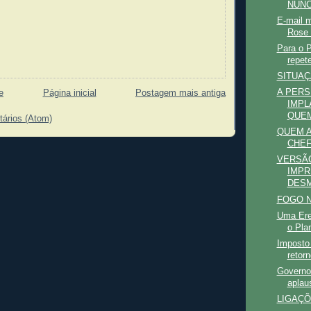
NUNC
E-mail m
Rose 
Para o P
repet
SITUAÇ
A PERS
e
Página inicial
Postagem mais antiga
IMPL
QUEM
tários (Atom)
QUEM A
CHE
VERSÃO
IMPR
DESM
FOGO N
Uma Ere
o Pla
Imposto 
retor
Governo
aplau
LIGAÇÕ