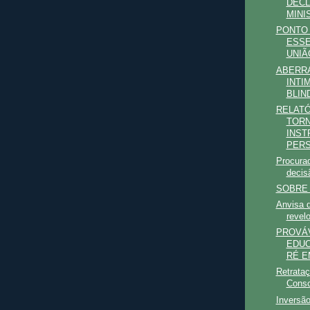
DECL
MINI
PONTO 
ESSE
UNIÃO
ABERR
INTI
BLIN
RELATÓ
TOR
INST
PERS
Procurad
decisã
SOBRE 
Anvisa 
revelo
PROVÁV
EDUC
RÉ EM
Retrata
Consc
Inversão