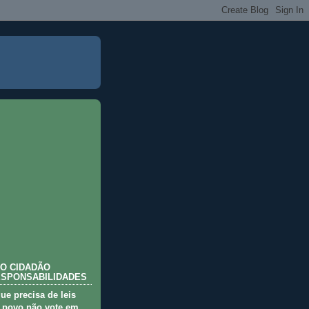
O CIDADÃO
ESPONSABILIDADES
que precisa de leis
 povo não vote em