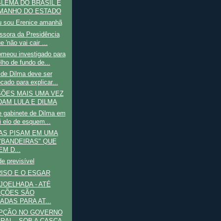
LEMA DO BRASIL É
MANHO DO ESTADO
u sou Erenice amanhã
ssora da Presidência
e 'não vai cair ...
omeou investigado para
lho de fundo de...
 de Dilma deve ser
cado para explicar...
ÕES MAIS UMA VEZ
DAM LULA E DILMA
e gabinete de Dilma em
i elo de esquem...
AS PISAM EM UMA
"BANDEIRAS" QUE
EM D...
de previsível
ISO E O ESGAR
JOELHADA - ATÉ
AÇÕES SÃO
ADAS PARA AT...
PÇÃO NO GOVERNO
RAL - SOB A CASCA