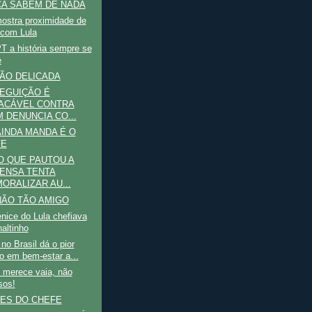
A SABEM DE NADA
ostra proximidade de
com Lula
T a história sempre se
e
ÃO DELICADA
EGUIÇÃO É
ACÁVEL CONTRA
 DENUNCIA CO...
INDA MANDA É O
FE
 QUE PAUTOU A
ENSA TENTA
ORALIZAR AU...
ÃO TÃO AMIGO
nice do Lula chefiava
naltinho
no Brasil dá o pior
no em bem-estar a...
 merece vaia, não
sos!
ES DO CHEFE