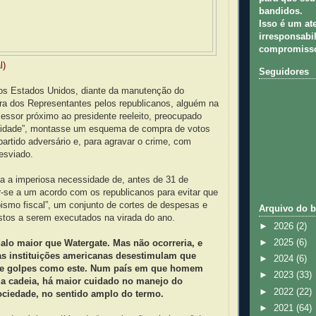
bandidos.
Isso é um at
irresponsabil
compromisso
l)
Seguidores
os Estados Unidos, diante da manutenção do
ra dos Representantes pelos republicanos, alguém na
essor próximo ao presidente reeleito, preocupado
lidade”, montasse um esquema de compra de votos
artido adversário e, para agravar o crime, com
desviado.
eria a imperiosa necessidade de, antes de 31 de
-se a um acordo com os republicanos para evitar que
bismo fiscal”, um conjunto de cortes de despesas e
Arquivo do b
tos a serem executados na virada do ano.
►
2026
(2)
►
2025
(6)
alo maior que Watergate. Mas não ocorreria, e
as instituições americanas desestimulam que
►
2024
(6)
je golpes como este. Num país em que homem
►
2023
(33)
a a cadeia, há maior cuidado no manejo do
►
2022
(22)
ociedade, no sentido amplo do termo.
►
2021
(64)