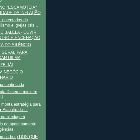
o
NO "ESCAMOTEIA"
IDADE DA INFLAÇÃO
, potentados do
lismo e igrejas cris...
 É BALELA - OUVIR
STRO É ENCENAÇÃO
TA DO SILÊNCIO
 GERAL PARA
DAR DILMA
ZE JÁ!
M NEGÓCIO
ONÁRIO
ia continuada
cita Dirceu e ministro
CU
monta estratégia para
r Planalto de ...
 na blindagem
do do aparelhamento
gências
ou os fins) DOS QUE