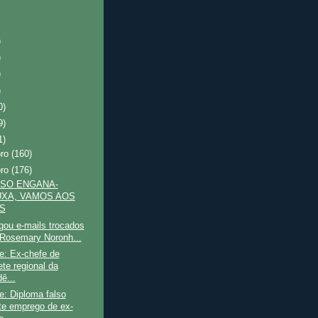
)
)
)
)
0)
9)
1)
bro
(160)
bro
(176)
SO ENGANA-
XA, VAMOS AOS
S
gou e-mails trocados
 Rosemary Noronh...
e: Ex-chefe de
ete regional da
ê...
: Diploma falso
te emprego de ex-