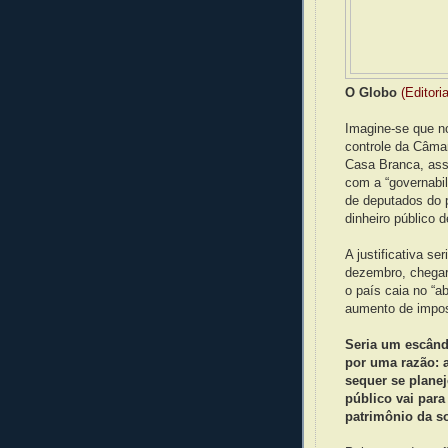
O Globo
(Editoria
Imagine-se que n
controle da Câma
Casa Branca, ass
com a “governabi
de deputados do p
dinheiro público 
A justificativa s
dezembro, chegar
o país caia no “a
aumento de impos
Seria um escând
por uma razão: 
sequer se plane
público vai par
patrimônio da s