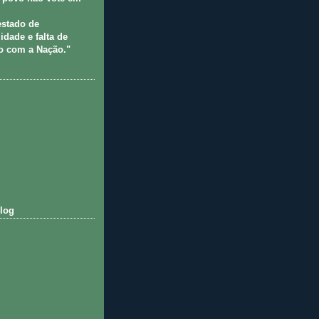
estado de
idade e falta de
 com a Nação."
log