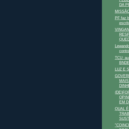
DA PR
MISSÃ
PF faz 
escrit
VINGA
RESP
QUED
Lewando
contr
TCU: au
BNDES
LUZ E 
GOVER
MAIS
DINHE
(DE)F
OPIN
EM D
QUAL É
TRAB
SUST
"COINC