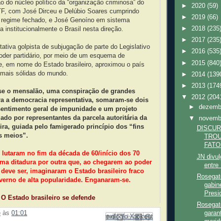
 do núcleo político da “organização criminosa” do
►
2020
(59)
F, com José Dirceu e Delúbio Soares cumprindo
►
2019
(66)
 regime fechado, e José Genoíno em sistema
►
2018
(235
a institucionalmente o Brasil nesta direção.
►
2017
(235
tativa golpista de subjugação de parte do Legislativo
►
2016
(535
oder partidário, por meio de um esquema de
►
2015
(840
e, em nome do Estado brasileiro, aproximou o país
mais sólidas do mundo.
►
2014
(139
►
2013
(174
sse o mensalão, uma conspiração de grandes
▼
2012
(204
a a democracia representativa, somaram-se dois
►
dezem
 sentimento geral de impunidade e um projeto
lado por representantes da parcela autoritária da
▼
novem
ira, guiada pelo famigerado princípio dos “fins
DISCUR
s meios”.
TROU
FATO
lutaram no fim da década de 60/início dos 70
JN divul
uma ditadura por outra que, ao chegarem ao poder
entre
deve ser, imaginaram o Estado brasileiro fraco
Rosegat
verno de alta popularidade. Enganaram-se.
gabin
Presid
m
O Estado brasileiro se defende
Rosegate
garan
e
às
01:01
Enviar por e-mail
Compartilhar no Facebook
Compartilhar com o Pinterest
Postar no blog!
Compartilhar no X