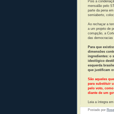
Pois a condenação
mensalão pelo ST
parte da pena em
semiaberto, coloc
Ao rechaçar a ten
a um projeto de p
corrupção, a Cort
das democracias 
Para que existi
dimensões contr
ingredientes: o
ideológico desti
esquerda brasile
que justificam o
São aqueles que 
para substituir 
pelo voto, como 
diante de um go
Leia a íntegra e
Postado por
Ros