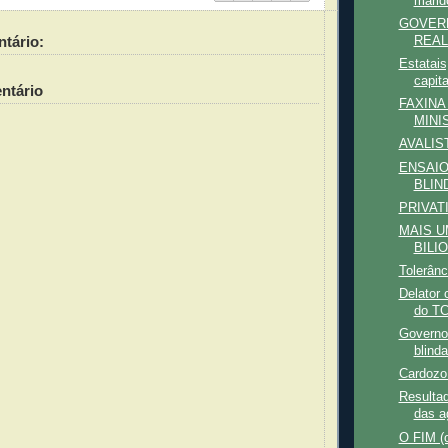
marid
GOVER
tário:
REAL
Estatais
capita
ntário
FAXINA
MINI
AVALIS
ENSAIO
BLIN
PRIVATI
MAIS U
BILI
Tolerânc
Delator 
do T
Governo 
blinda
Cardozo
Resulta
das a
O FIM (