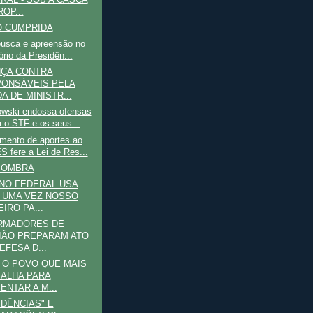
OP...
O CUMPRIDA
busca e apreensão no
ório da Presidên...
NÇA CONTRA
ONSÁVEIS PELA
A DE MINISTR...
wski endossa ofensas
a o STF e os seus...
mento de aportes ao
 fere a Lei de Res...
SOMBRA
NO FEDERAL USA
 UMA VEZ NOSSO
IRO PA...
ORMADORES DE
IÃO PREPARAM ATO
EFESA D...
 O POVO QUE MAIS
ALHA PARA
ENTAR A M...
IDÊNCIAS" E