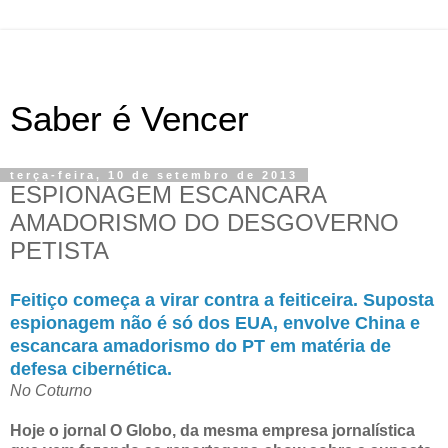
Saber é Vencer
terça-feira, 10 de setembro de 2013
ESPIONAGEM ESCANCARA
AMADORISMO DO DESGOVERNO
PETISTA
Feitiço começa a virar contra a feiticeira. Suposta
espionagem não é só dos EUA, envolve China e
escancara amadorismo do PT em matéria de
defesa cibernética.
No Coturno
Hoje o jornal O Globo, da mesma empresa jornalística