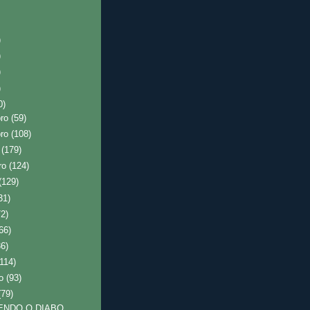
)
)
)
)
0)
bro
(59)
bro
(108)
o
(179)
ro
(124)
(129)
31)
72)
66)
36)
(114)
ro
(93)
(79)
ENDO O DIABO,