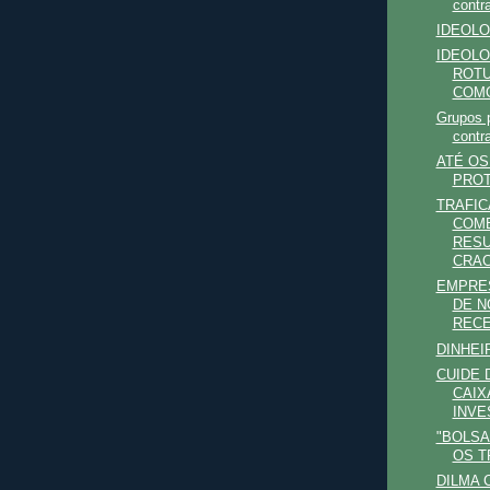
contra
IDEOLO
IDEOLO
ROTU
COMO
Grupos p
contra
ATÉ O
PRO
TRAFI
COM
RESU
CRAC
EMPRE
DE N
RECE
DINHEI
CUIDE 
CAIX
INVE
"BOLSA
OS T
DILMA 