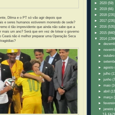
►
2020
(59)
►
2019
(66)
►
2018
(235
nte, Dilma e o PT só vão agir depois que
►
2017
(235
ais e seres humanos estiverem morrendo de sede?
►
2016
(535
verno é tão imprevidente que ainda não sabe que a
or mais um ano? Será que em vez de lotear o governo
►
2015
(840
 Ceará não é melhor preparar uma Operação Seca
▼
2014
(139
 tragédias?
►
dezem
►
novem
►
outubr
►
setemb
►
agosto
►
julho
(1
►
junho
(
►
maio
(1
►
abril
(1
►
março
►
feverei
▼
janeiro
TÁ FAZ