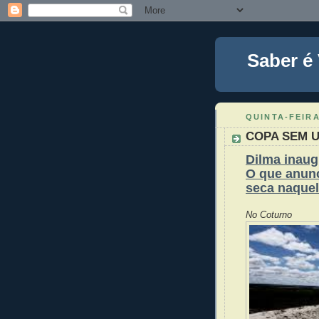
Saber é
QUINTA-FEIRA
COPA SEM 
Dilma inaug
O que anunc
seca naquel
No Coturno