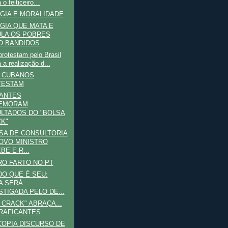
 o feiticeiro…
GIA E MORALIDADE
GIA QUE MATA E
LA OS POBRES
 BANDIDOS
rotestam pelo Brasil
 a realização d...
S CUBANOS
TESTAM
CANTES
EMORAM
LTADOS DO "BOLSA
K"
SA DE CONSULTORIA
OVO MINISTRO
BE E R...
RO FARTO NO PT
DO QUE É SEU:
A SERÁ
STIGADA PELO DE...
 CRACK" ABRAÇA...
RAFICANTES
COPIA DISCURSO DE