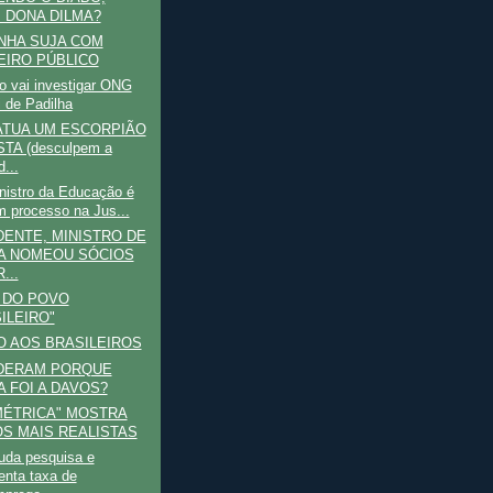
, DONA DILMA?
NHA SUJA COM
EIRO PÚBLICO
o vai investigar ONG
i de Padilha
ATUA UM ESCORPIÃO
TA (desculpem a
...
nistro da Educação é
m processo na Jus...
DENTE, MINISTRO DE
A NOMEOU SÓCIOS
...
 DO POVO
ILEIRO"
O AOS BRASILEIROS
DERAM PORQUE
A FOI A DAVOS?
MÉTRICA" MOSTRA
S MAIS REALISTAS
da pesquisa e
enta taxa de