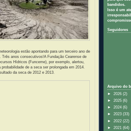
bandidos.
Isso é um at
irresponsabil
compromisso
Seguidores
meteorologia estão apontando para um terceiro ano de
. Três anos consecutivos!A Fundação Cearense de
cursos Hídricos (Funceme), por exemplo, alertou,
a probabilidade de a seca ser prolongada em 2014.
sultado da seca de 2012 e 2013.
Arquivo do b
►
2026
(2)
►
2025
(6)
►
2024
(6)
►
2023
(33)
►
2022
(22)
►
2021
(64)