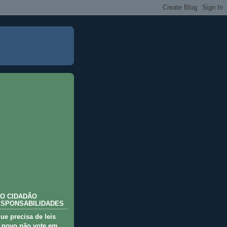
O CIDADÃO
ESPONSABILIDADES
que precisa de leis
 povo não vote em