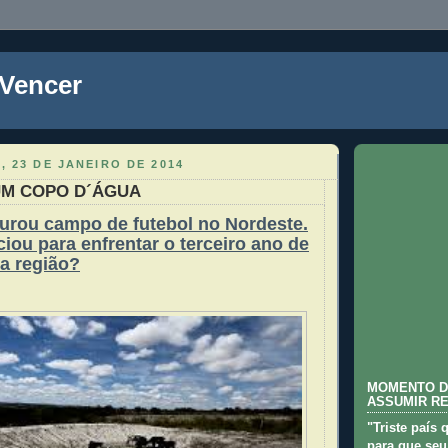
 Vencer
, 23 DE JANEIRO DE 2014
UM COPO D´ÁGUA
urou campo de futebol no Nordeste.
iou para enfrentar o terceiro ano de
a região?
MOMENTO D
ASSUMIR R
"Triste país 
para que seu