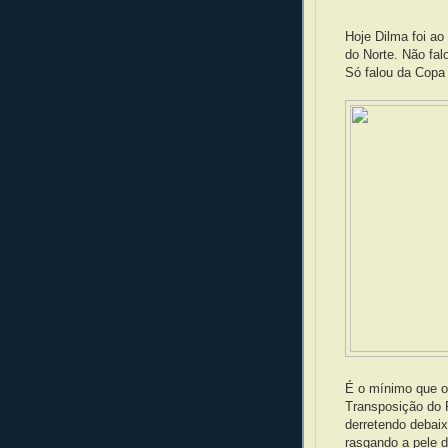
Hoje Dilma foi ao
do Norte. Não fal
Só falou da Copa
É o mínimo que o 
Transposição do R
derretendo debai
rasgando a pele d