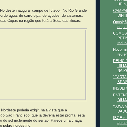
HEIN
 Nordeste inaugurar campo de futebol. No Rio Grande
CAMPA
DINH
ou de água, de carro-pipa, de açudes, de cisternas.
 das Copas na região que terá a Seca das Secas.
Oposiçã
de pa
COMO 
PETIS
redund
Novo mi
réu e
REINCI
DILM
NA PR
"CARTA
BRAS
INSULT
ENTEN
DILM
'NOVA 
Nordeste poderia exigir, haja vista que a
DADO
io São Francisco, que já deveria estar pronta, está
IBGE mu
xo do sol inclemente do sertão. Parece uma chaga
apres
o pobre nordestino.