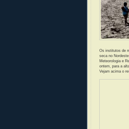
Os institutos de 
seca no Nordeste
Meteorologia e Re
ontem, para a alt
Vejam acima o re