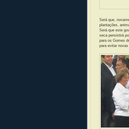
Será que, novame
plantações, anim
Será que este go
seca persistirá p
para os Gomes do
para evitar novas