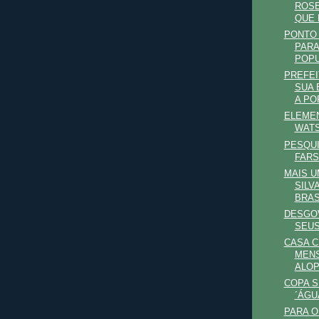
ROSE
QUE B
PONTO 
PARA
POPU
PREFEI
SUA 
A PO
ELEMEN
WAT
PESQUI
FARS
MAIS U
SILV
BRAS
DESGO
SEU
CASA CI
MENS
ALO
COPA S
´ÁGU
PARA 