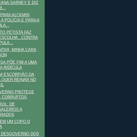
ANA SARNEY E DIZ
...
PARA ALCKMIN,
 A POLÍCIA E PARA A
LA...
TO PETISTA FAZ
ESCOLHA...CONTRA
PULA...
TAR, MINHA CARA
SON
SA PÕE FIM A UMA
A RIDÍCULA
M ESCORPIÃO DA
A QUER REINAR NO
IL
VERNO PROTEGE
S CORRUPTOS
VIL: DE
ALEIROS A
PRADOS
EM UM COPO D
A
O DESGOVERNO DOS