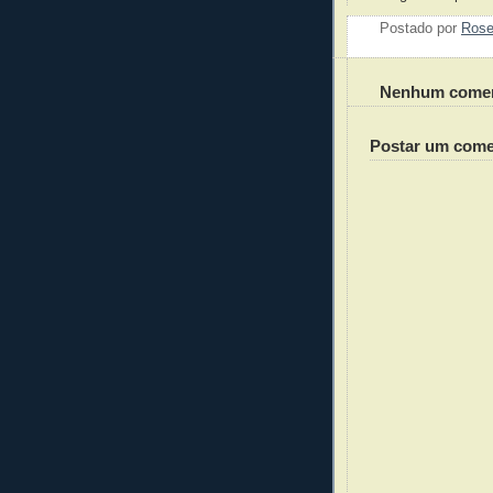
Postado por
Ros
Nenhum comen
Postar um come