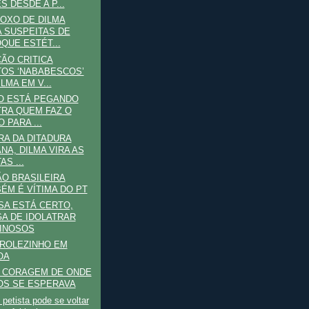
S DESDE A P...
OXO DE DILMA
 SUSPEITAS DE
QUE ESTÉT...
ÃO CRITICA
OS ‘NABABESCOS’
LMA EM V...
O ESTÁ PEGANDO
RA QUEM FAZ O
 PARA ...
RA DA DITADURA
NA, DILMA VIRA AS
AS ...
O BRASILEIRA
ÉM É VÍTIMA DO PT
A ESTÁ CERTO,
A DE IDOLATRAR
INOSOS
 ROLEZINHO EM
OA
E CORAGEM DE ONDE
S SE ESPERAVA
o petista pode se voltar