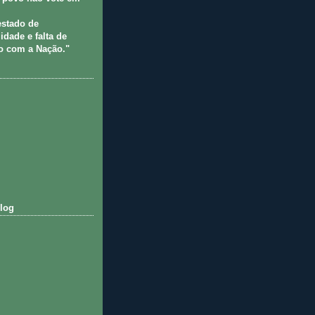
estado de
idade e falta de
 com a Nação."
log