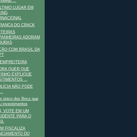
prego ...
ÚLTIMO LUGAR EM
ING
RNACIONAL
RANCA DO CRACK
ITEIRAS
PANHEIRAS ADORAM
DURAS
ÃO COM BRASIL DA
PT
EMPREITEIRA
ORA QUER QUE
INHO EXPLIQUE
STIMENTOS ...
OLÍCIA NÃO PODE
..
 o único dos Brics que
u investimentos
4, VOTE EM UM
IDENTE PARA O
IL
M FISCALIZA
NCIAMENTO DO