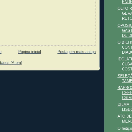
BNDE
OLHO R
GERA
RETO
OPOSIÇ
GAST
DE DI
O BICH
CONT
e
Página inicial
Postagem mais antiga
DIABO
IDÓLAT
tários (Atom)
CUBA
COST
SELEÇÃ
TAMB
BARBOS
CHEG
CRIM
DILMA:
LISB
ATO D
MENO
O feitiç