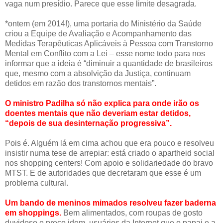
vaga num presídio. Parece que esse limite desagrada.
*ontem (em 2014!), uma portaria do Ministério da Saúde
criou a Equipe de Avaliação e Acompanhamento das
Medidas Terapêuticas Aplicáveis à Pessoa com Transtorno
Mental em Conflito com a Lei – esse nome todo para nos
informar que a ideia é “diminuir a quantidade de brasileiros
que, mesmo com a absolvição da Justiça, continuam
detidos em razão dos transtornos mentais”.
O ministro Padilha só não explica para onde irão os
doentes mentais que não deveriam estar detidos,
“depois de sua desinternação progressiva”.
Pois é. Alguém lá em cima achou que era pouco e resolveu
insistir numa tese de arrepiar: está criado o apartheid social
nos shopping centers! Com apoio e solidariedade do bravo
MTST. E de autoridades que decretaram que esse é um
problema cultural.
Um bando de meninos mimados resolveu fazer baderna
em shoppings.
Bem alimentados, com roupas de gosto
duvidoso e preço idem, usuários da Internet que o papai e a