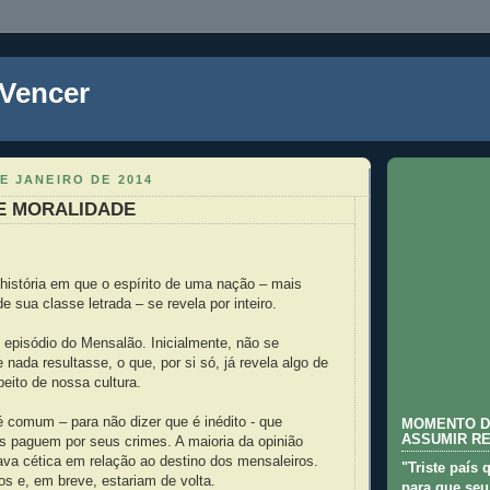
 Vencer
E JANEIRO DE 2014
 E MORALIDADE
istória em que o espírito de uma nação – mais
e sua classe letrada – se revela por inteiro.
 episódio do Mensalão. Inicialmente, não se
 nada resultasse, o que, por si só, já revela algo de
peito de nossa cultura.
é comum – para não dizer que é inédito - que
MOMENTO D
ASSUMIR R
s paguem por seus crimes. A maioria da opinião
tava cética em relação ao destino dos mensaleiros.
"Triste país 
s e, em breve, estariam de volta.
para que seu