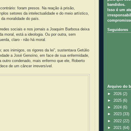
bandidos.
contrário: foram presos. Na reação à prisão,
Isso é um at
plos setores da intelectualidade e do meio artístico,
irresponsabil
 da moralidade do país.
compromisso
 redes sociais e nos jornais a Joaquim Barbosa deixa
Seguidores
da moral, está a ideologia. Ou por outra, sem
uerda, claro - não há moral.
; aos inimigos, os rigores da lei”, sustentava Getúlio
riedade a José Genoíno, em face de sua enfermidade,
a outro condenado, mais enfermo que ele, Roberto
dece de um câncer irreversível.
Arquivo do b
►
2026
(2)
►
2025
(6)
►
2024
(6)
►
2023
(33)
►
2022
(22)
►
2021
(64)