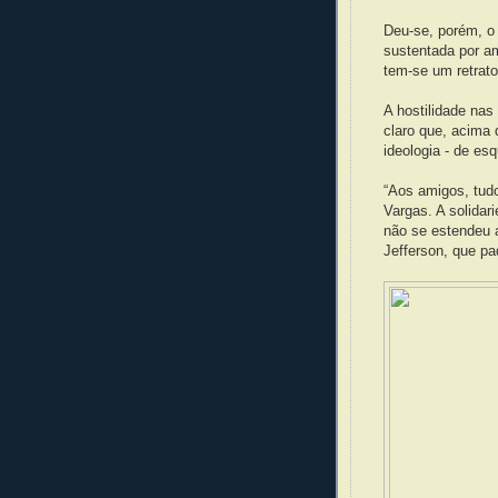
Deu-se, porém, o 
sustentada por am
tem-se um retrato
A hostilidade nas
claro que, acima 
ideologia - de esq
“Aos amigos, tudo
Vargas. A solida
não se estendeu 
Jefferson, que pa