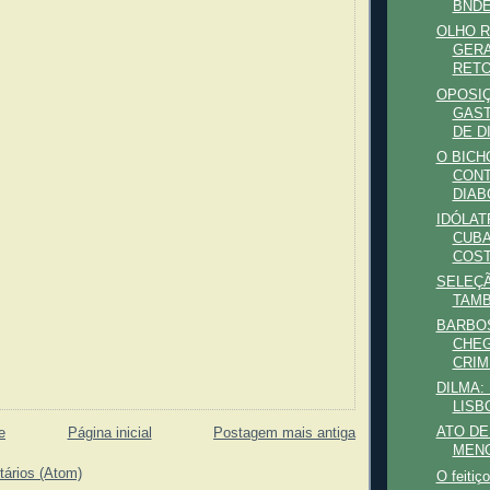
BNDE
OLHO R
GERA
RETO
OPOSIÇ
GAST
DE DI
O BICH
CONT
DIABO
IDÓLAT
CUBA
COST
SELEÇÃ
TAMB
BARBOS
CHEG
CRIM
DILMA:
LISB
ATO D
e
Página inicial
Postagem mais antiga
MENO
tários (Atom)
O feitiç