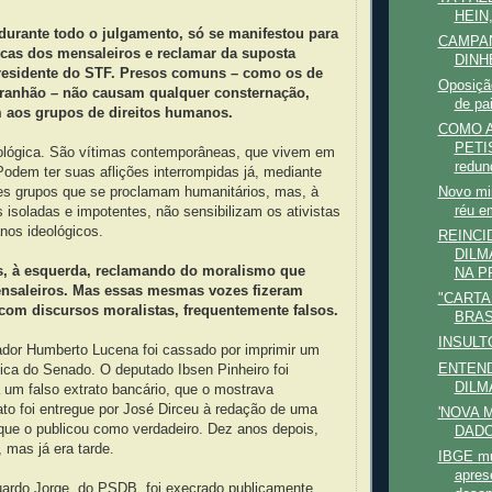
HEIN
durante todo o julgamento, só se manifestou para
CAMPA
icas dos mensaleiros e reclamar da suposta
DINH
residente do STF. Presos comuns – como os de
Oposiçã
ranhão – não causam qualquer consternação,
de pa
aos grupos de direitos humanos.
COMO 
PETIS
eológica. São vítimas contemporâneas, que vivem em
redund
 Podem ter suas aflições interrompidas já, mediante
es grupos que se proclamam humanitários, mas, à
Novo mi
réu e
isoladas e impotentes, não sensibilizam os ativistas
nos ideológicos.
REINCI
DILM
s, à esquerda, reclamando do moralismo que
NA PR
nsaleiros. Mas essas mesmas vozes fizeram
"CARTA
a com discursos moralistas, frequentemente falsos.
BRAS
INSULT
nador Humberto Lucena foi cassado por imprimir um
ENTEN
fica do Senado. O deputado Ibsen Pinheiro foi
DILM
 um falso extrato bancário, que o mostrava
rato foi entregue por José Dirceu à redação de uma
'NOVA 
que o publicou como verdadeiro. Dez anos depois,
DADO
, mas já era tarde.
IBGE mu
apres
uardo Jorge, do PSDB, foi execrado publicamente