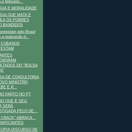
 o feiticeiro…
GIA E MORALIDADE
GIA QUE MATA E
LA OS POBRES
 BANDIDOS
rotestam pelo Brasil
 a realização d...
S CUBANOS
TESTAM
CANTES
EMORAM
LTADOS DO "BOLSA
K"
SA DE CONSULTORIA
OVO MINISTRO
BE E R...
RO FARTO NO PT
DO QUE É SEU:
A SERÁ
STIGADA PELO DE...
 CRACK" ABRAÇA...
RAFICANTES
COPIA DISCURSO DE