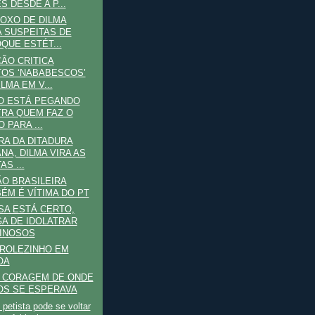
S DESDE A P...
OXO DE DILMA
 SUSPEITAS DE
QUE ESTÉT...
ÃO CRITICA
OS ‘NABABESCOS’
LMA EM V...
O ESTÁ PEGANDO
RA QUEM FAZ O
 PARA ...
RA DA DITADURA
NA, DILMA VIRA AS
AS ...
O BRASILEIRA
ÉM É VÍTIMA DO PT
A ESTÁ CERTO,
A DE IDOLATRAR
INOSOS
 ROLEZINHO EM
OA
E CORAGEM DE ONDE
S SE ESPERAVA
o petista pode se voltar