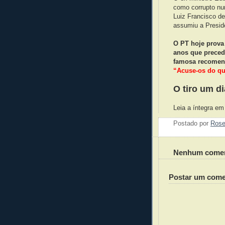
como corrupto nu
Luiz Francisco de
assumiu a Presid
O PT hoje prova 
anos que preced
famosa recomend
“Acuse-os do qu
O tiro um di
Leia a íntegra e
Postado por
Ros
Nenhum comen
Postar um come