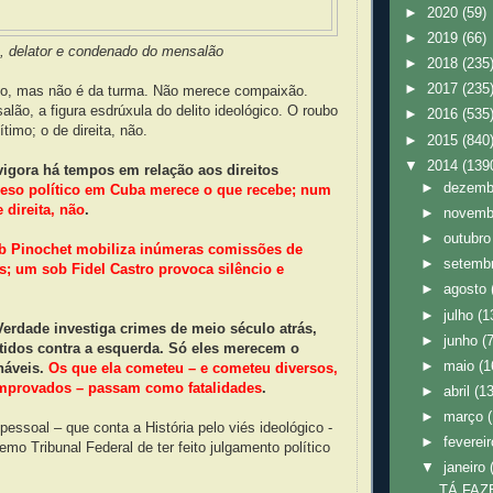
►
2020
(59)
►
2019
(66)
n, delator e condenado do mensalão
►
2018
(235
►
2017
(235
o, mas não é da turma. Não merece compaixão.
alão, a figura esdrúxula do delito ideológico. O roubo
►
2016
(535
timo; o de direita, não.
►
2015
(840
▼
2014
(139
 vigora há tempos em relação aos direitos
►
dezem
eso político em Cuba merece o que recebe; num
 direita, não
.
►
novem
►
outubr
b Pinochet mobiliza inúmeras comissões de
►
setemb
s; um sob Fidel Castro provoca silêncio e
►
agosto
►
julho
(1
erdade investiga crimes de meio século atrás,
►
junho
(
idos contra a esquerda. Só eles merecem o
►
maio
(1
náveis.
Os que ela cometeu – e cometeu diversos,
mprovados – passam como fatalidades
.
►
abril
(1
►
março
ssoal – que conta a História pelo viés ideológico -
►
feverei
mo Tribunal Federal de ter feito julgamento político
▼
janeiro
TÁ FAZ