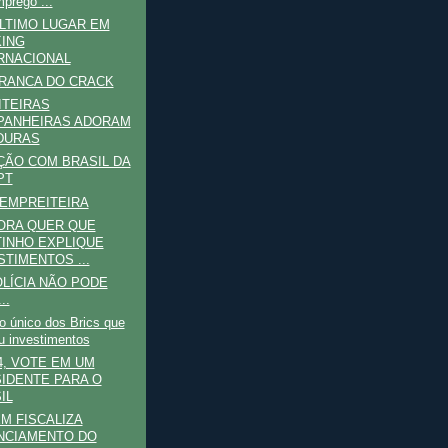
prego ...
ÚLTIMO LUGAR EM
ING
RNACIONAL
RANCA DO CRACK
ITEIRAS
PANHEIRAS ADORAM
DURAS
ÃO COM BRASIL DA
PT
EMPREITEIRA
ORA QUER QUE
INHO EXPLIQUE
STIMENTOS ...
OLÍCIA NÃO PODE
..
 o único dos Brics que
u investimentos
4, VOTE EM UM
IDENTE PARA O
IL
M FISCALIZA
NCIAMENTO DO