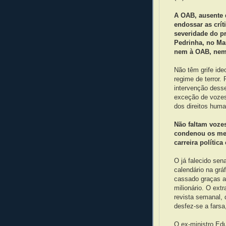
A OAB, ausente 
endossar as crít
severidade do p
Pedrinha, no Ma
nem à OAB, nem 
Não têm grife id
regime de terror.
intervenção dess
exceção de vozes 
dos direitos huma
Não faltam voze
condenou os me
carreira polític
O já falecido se
calendário na grá
cassado graças a
milionário. O ext
revista semanal, 
desfez-se a farsa
O ex-ministro Ed