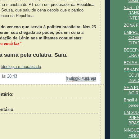
desem
ma manobra do PT com um procurador da República,
SUS - 
 Souza, que saiu de cena depois que o partido
RANK
ência da República.
INTE
ZONA F
do veneno que serviu à política brasileira. Nos 23
eram sua chegada ao poder, pôs em cena a
EMPRE
COM
ação de Lênin aos militantes comunistas:
DITA
e você faz”
.
DECEPÇ
a sairia pela culatra. Saiu.
ERA 
BOLSA-
m
Ideologia e moralidade
SENAD
COUT
e
às
20:43
Enviar por e-mail
Compartilhar no Facebook
Compartilhar com o Pinterest
Postar no blog!
Compartilhar no X
INVE
SE A P
AGIR.
tário:
Brasil é
perde
ntário
EM 201
PRES
BRAS
NINGUÉ
FINA