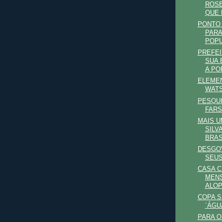
ROSE
QUE B
PONTO 
PARA
POPU
PREFEI
SUA 
A PO
ELEMEN
WAT
PESQUI
FARS
MAIS U
SILV
BRAS
DESGO
SEU
CASA CI
MENS
ALO
COPA S
´ÁGU
PARA 