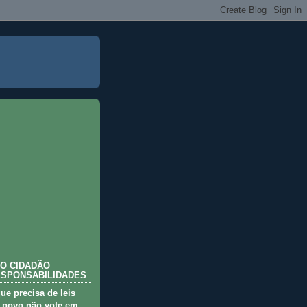
O CIDADÃO
ESPONSABILIDADES
que precisa de leis
 povo não vote em