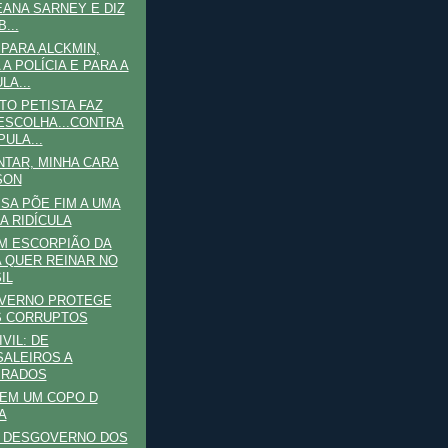
ANA SARNEY E DIZ
...
PARA ALCKMIN,
 A POLÍCIA E PARA A
LA...
TO PETISTA FAZ
ESCOLHA...CONTRA
PULA...
TAR, MINHA CARA
SON
SA PÕE FIM A UMA
A RIDÍCULA
M ESCORPIÃO DA
A QUER REINAR NO
IL
VERNO PROTEGE
S CORRUPTOS
VIL: DE
ALEIROS A
PRADOS
EM UM COPO D
A
O DESGOVERNO DOS