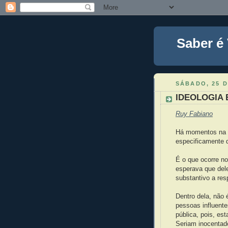
Saber é
SÁBADO, 25 D
IDEOLOGIA
Ruy Fabiano
Há momentos na h
especificamente d
É o que ocorre no
esperava que dele
substantivo a res
Dentro dela, não 
pessoas influente
pública, pois, es
Seriam inocentado