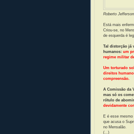
Roberto Jefferso
Está mais enferm
Criou-se, no Mens
de esquerda é legí
Tal distorção já
humanos:
um pr
regime militar de
Um torturado so
direitos humano
compreensão.
A Comissão da V
mas só os comet
rótulo de abomi
devidamente co
E é esse mesmo pe
que acusa o Supre
no Mensalão.
(...)