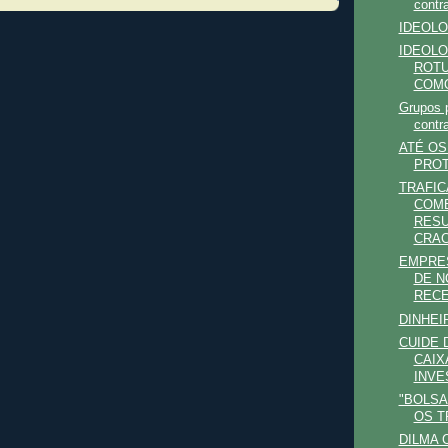
contra
IDEOLO
IDEOLO
ROTU
COMO
Grupos p
contra
ATÉ O
PRO
TRAFI
COM
RESU
CRAC
EMPRE
DE N
RECE
DINHEI
CUIDE 
CAIX
INVE
"BOLSA
OS T
DILMA 