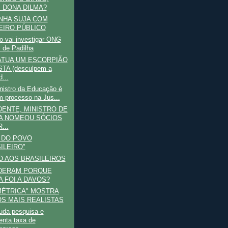
, DONA DILMA?
NHA SUJA COM
EIRO PÚBLICO
o vai investigar ONG
i de Padilha
ATUA UM ESCORPIÃO
TA (desculpem a
...
nistro da Educação é
m processo na Jus...
DENTE, MINISTRO DE
A NOMEOU SÓCIOS
...
 DO POVO
ILEIRO"
O AOS BRASILEIROS
DERAM PORQUE
A FOI A DAVOS?
MÉTRICA" MOSTRA
S MAIS REALISTAS
da pesquisa e
enta taxa de