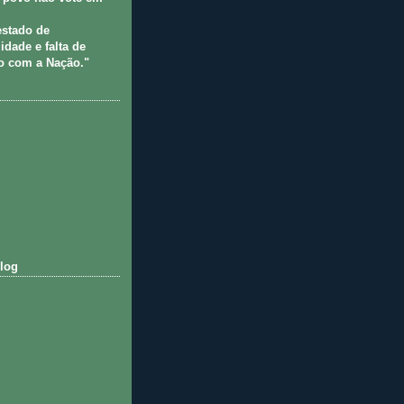
estado de
idade e falta de
 com a Nação."
log