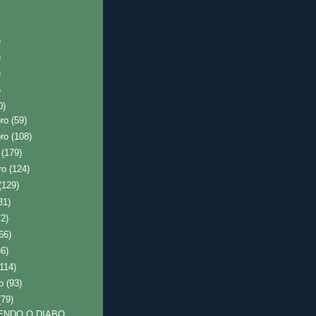
)
)
)
)
0)
bro
(59)
bro
(108)
o
(179)
ro
(124)
(129)
31)
72)
66)
36)
(114)
ro
(93)
(79)
ENDO O DIABO,