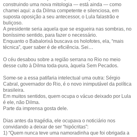
construindo uma nova mitologia — está ainda — como
chamei aqui: a da Dilma competente e silenciosa, em
suposta oposição a seu antecessor, o Lula falastrão e
buliçoso.
A presidente seria aquela que se esgueira nas sombras, no
boníssimo sentido, para fazer o necessário.
Enquanto o Babalorixá buscava os holofotes, ela, “mais
técnica”, quer saber é de eficiência. Sei…
O céu desabou sobre a região serrana no Rio no meio
desse culto à Dilma toda-pura, àquela Sem Pecados.
Some-se a essa patifaria intelectual uma outra: Sérgio
Cabral, governador do Rio, é o novo inimputável da política
brasileira.
Em muitos sentidos, quem ocupa o vácuo deixado por Lula
é ele, não Dilma.
Parte da imprensa gosta dele.
Dias antes da tragédia, ele ocupava o noticiário nos
convidando a deixar de ser “hipócritas”:
1) “Quem nunca teve uma namoradinha que foi obrigada a