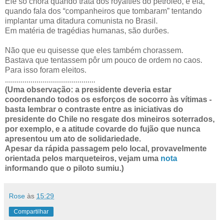
Ele só chora quando trata dos royalties do petróleo, e ela,
quando fala dos “companheiros que tombaram” tentando
implantar uma ditadura comunista no Brasil.
Em matéria de tragédias humanas, são durões.
Não que eu quisesse que eles também chorassem.
Bastava que tentassem pôr um pouco de ordem no caos.
Para isso foram eleitos.
..............................................
(Uma observação: a presidente deveria estar
coordenando todos os esforços de socorro às vítimas -
basta lembrar o contraste entre as iniciativas do
presidente do Chile no resgate dos mineiros soterrados,
por exemplo, e a atitude covarde do fujão que nunca
apresentou um ato de solidariedade.
Apesar da rápida passagem pelo local, provavelmente
orientada pelos marqueteiros, vejam uma
nota
informando que o piloto sumiu.)
Rose
às
15:29
Compartilhar