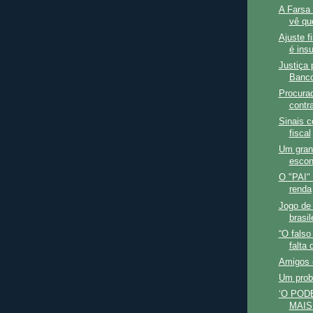
A Farsa 
vê qu
Ajuste f
é insu
Justiça 
Banc
Procurad
contra
Sinais c
fiscal
Um grand
esco
O "PAI" 
renda
Jogo de 
brasi
“O falso
falta 
Amigos 
Um prob
‘O POD
MAIS