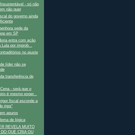
Insustentável - só não
em não quer
iscal do governo ainda
ficiente
penhora sede da
oop em SP
oria entra com ação
 Lula por improb...
ontraditórios no ajuste
e líder não se
nde
da transferência de
Cena - será que o
leiro é mesmo esper...
 rigor fiscal esconde a
de rigor”
em apuros
lema de lógica
ER REVELA MUITO
 DO QUE CRIA OU