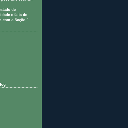
estado de
idade e falta de
 com a Nação."
log