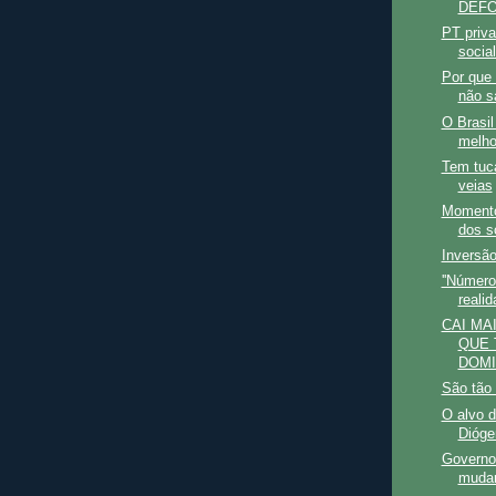
DEFO
PT priva
social
Por que 
não s
O Brasi
melho
Tem tuc
veias
Momento
dos s
Inversão
''Número
realid
CAI MA
QUE 
DOMI
São tão
O alvo d
Dióge
Governo 
mudar