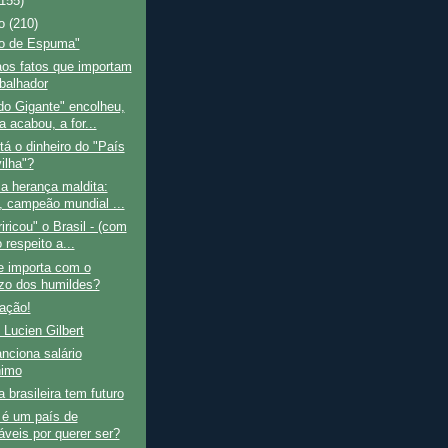
(155)
ro
(210)
o de Espuma"
os fatos que importam
abalhador
do Gigante" encolheu,
a acabou, a for...
á o dinheiro do "País
ilha"?
a herança maldita:
l, campeão mundial ...
riricou" o Brasil - (com
 respeito a...
 importa com o
ízo dos humildes?
ação!
 Lucien Gilbert
nciona salário
nimo
a brasileira tem futuro
 é um país de
áveis por querer ser?