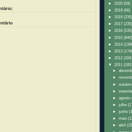
►
2020
(59)
tário:
►
2019
(66)
►
2018
(235
ntário
►
2017
(235
►
2016
(535
►
2015
(840
►
2014
(139
►
2013
(174
►
2012
(204
▼
2011
(183
►
dezem
►
novem
►
outubr
►
setemb
►
agosto
►
julho
(1
►
junho
(
►
maio
(1
►
abril
(1