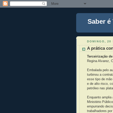
Saber é
DOMINGO, 20 
A prática con
Terceirização de
Regina Alvarez, 
Embalada pelo au
turbinou a contra
esse tipo de mão 
e de alto risco, 
petróleo nas plat
Enquanto amplia 
Ministério Públic
empurrando decis
trabalhadores po