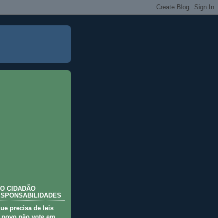
O CIDADÃO
ESPONSABILIDADES
que precisa de leis
 povo não vote em