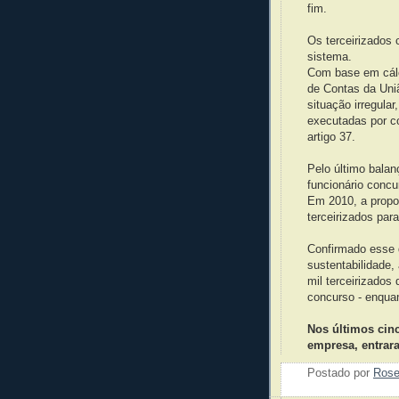
fim.
Os terceirizados 
sistema.
Com base em cálcu
de Contas da Uni
situação irregula
executadas por c
artigo 37.
Pelo último balanç
funcionário concu
Em 2010, a propor
terceirizados par
Confirmado esse 
sustentabilidade,
mil terceirizado
concurso - enqua
Nos últimos cin
empresa, entrara
Postado por
Ros