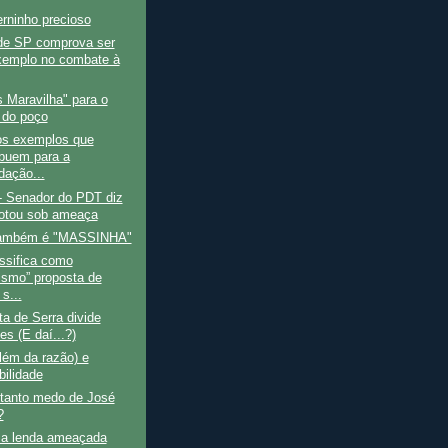
rninho precioso
de SP comprova ser
emplo no combate à
 Maravilha" para o
 do poço
s exemplos que
ibuem para a
dação...
- Senador do PDT diz
otou sob ameaça
 também é "MASSINHA"
ssifica como
ismo” proposta de
s...
ta de Serra divide
es (E daí...?)
lém da razão) e
bilidade
 tanto medo de José
?
a lenda ameaçada