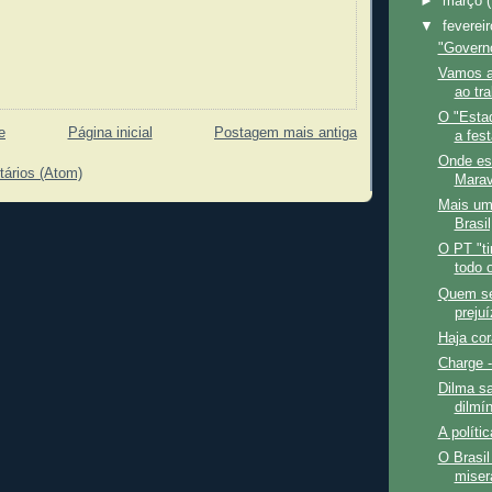
►
março
▼
feverei
"Govern
Vamos a
ao tr
O "Esta
e
Página inicial
Postagem mais antiga
a fest
Onde est
tários (Atom)
Marav
Mais um
Brasi
O PT "ti
todo o
Quem se
preju
Haja cor
Charge -
Dilma sa
dilmí
A polític
O Brasil
miser