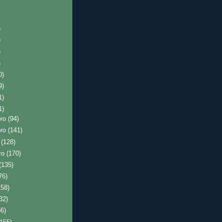
)
)
)
)
0)
9)
1)
1)
bro
(94)
bro
(141)
o
(128)
ro
(170)
(135)
76)
158)
32)
56)