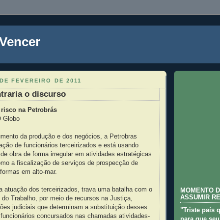
 Vencer
DE FEVEREIRO DE 2011
traria o discurso
 risco na Petrobrás
O Globo
mento da produção e dos negócios, a Petrobras
tação de funcionários terceirizados e está usando
de obra de forma irregular em atividades estratégicas
como a fiscalização de serviços de prospecção de
aformas em alto-mar.
a atuação dos terceirizados, trava uma batalha com o
MOMENTO D
ASSUMIR R
o do Trabalho, por meio de recursos na Justiça,
ões judiciais que determinam a substituição desses
"Triste país 
r funcionários concursados nas chamadas atividades-
para que seu