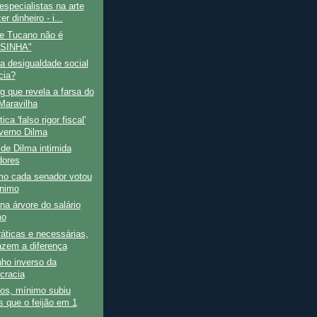
specialistas na arte
er dinheiro - i...
de Tucano não é
SINHA"
a desigualdade social
cia?
g que revela a farsa do
Maravilha
tica 'falso rigor fiscal'
verno Dilma
 de Dilma intimida
ores
mo cada senador votou
nimo
 na árvore do salário
mo
ráticas e necessárias,
azem a diferença
ho inverso da
cracia
os, mínimo subiu
 que o feijão em 1