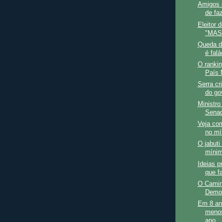
Amigos e
de faz
Eleitor 
"MAS
Queda d
é falá
O rankin
País 
Serra cri
do go
Ministro
Senad
Veja co
no mí
O jabuti
míni
Ideias p
que f
O Camin
Demo
Em 8 an
menos
ano