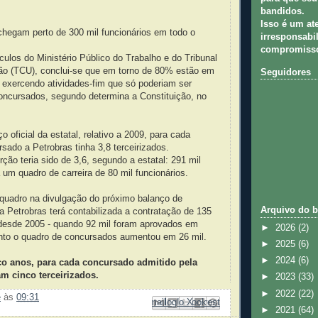
bandidos.
Isso é um at
chegam perto de 300 mil funcionários em todo o
irresponsabil
compromisso
los do Ministério Público do Trabalho e do Tribunal
ão (TCU), conclui-se que em torno de 80% estão em
Seguidores
r, exercendo atividades-fim que só poderiam ser
oncursados, segundo determina a Constituição, no
o oficial da estatal, relativo a 2009, para cada
rsado a Petrobras tinha 3,8 terceirizados.
ção teria sido de 3,6, segundo a estatal: 291 mil
a um quadro de carreira de 80 mil funcionários.
quadro na divulgação do próximo balanço de
Arquivo do b
 a Petrobras terá contabilizada a contratação de 135
s desde 2005 - quando 92 mil foram aprovados em
►
2026
(2)
nto o quadro de concursados aumentou em 26 mil.
►
2025
(6)
►
2024
(6)
co anos, para cada concursado admitido pela
m cinco terceirizados.
►
2023
(33)
►
2022
(22)
e
às
09:31
Enviar por e-mail
Compartilhar no Facebook
Compartilhar com o Pinterest
Postar no blog!
Compartilhar no X
►
2021
(64)