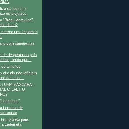
RMA’
tiza os lucros e
iza os prejuízos
o "Brasil Maravilha"
abe disso?
l merece uma imprensa
r.
ano com sangue nas
 de despertar do país
onhos, antes que...
 de Critérios
s oficiais não refletem
ade das cont...
IS UMA MÁSCARA -
TAL O EFEITO
NÓ?
 "bonzinhos"
a Lanterna de
nes existe
tem projeto para
 a caderneta