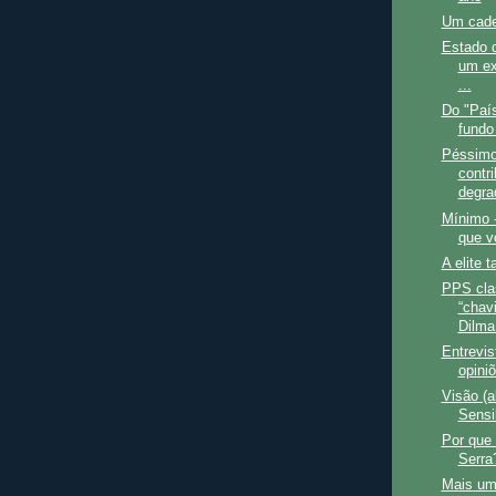
Um cade
Estado 
um ex
...
Do "País
fundo
Péssimo
contr
degra
Mínimo 
que v
A elite
PPS cla
“chav
Dilma 
Entrevis
opiniõ
Visão (a
Sensi
Por que
Serra
Mais um