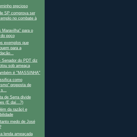
rninho precioso
de SP comprova ser
emplo no combate à
 Maravilha" para o
 do poço
s exemplos que
ibuem para a
dação...
- Senador do PDT diz
otou sob ameaça
 também é "MASSINHA"
ssifica como
ismo” proposta de
s...
ta de Serra divide
es (E daí...?)
lém da razão) e
bilidade
 tanto medo de José
?
a lenda ameaçada