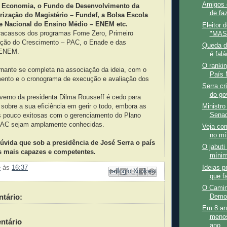
Amigos e
a Economia, o Fundo de Desenvolvimento da
de faz
rização do Magistério – Fundef, a Bolsa Escola
e Nacional do Ensino Médio – ENEM etc.
Eleitor 
racassos dos programas Fome Zero, Primeiro
"MAS
ção do Crescimento – PAC, o Enade e das
Queda d
 ENEM.
é falá
O rankin
rnante se completa na associação da ideia, com o
País 
ento e o cronograma de execução e avaliação dos
Serra cri
do go
verno da presidenta Dilma Rousseff é cedo para
 sobre a sua eficiência em gerir o todo, embora as
Ministro
Senad
s pouco exitosas com o gerenciamento do Plano
PAC sejam amplamente conhecidas.
Veja co
no mí
úvida que sob a presidência de José Serra o país
O jabuti
s mais capazes e competentes.
míni
Ideias p
e
às
16:37
Enviar por e-mail
Compartilhar no Facebook
Compartilhar com o Pinterest
Postar no blog!
Compartilhar no X
que f
O Camin
tário:
Demo
Em 8 an
menos
ntário
ano