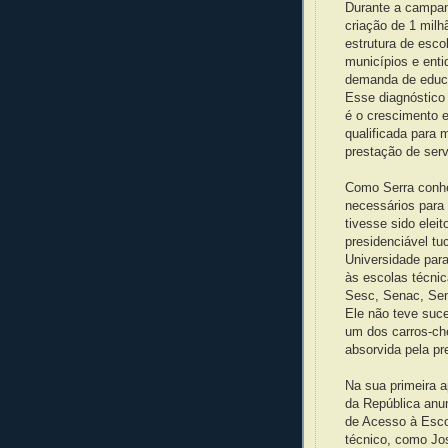
Durante a campan
criação de 1 milh
estrutura de esco
municípios e ent
demanda de educa
Esse diagnóstico
é o crescimento 
qualificada para 
prestação de serv
Como Serra conhe
necessários para 
tivesse sido elei
presidenciável t
Universidade para
às escolas técnic
Sesc, Senac, Sen
Ele não teve suce
um dos carros-ch
absorvida pela pr
Na sua primeira a
da República anu
de Acesso à Esco
técnico, como Jo