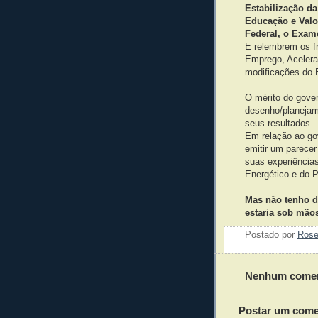
Estabilização d
Educação e Valo
Federal, o Exam
E relembrem os f
Emprego, Acelera
modificações do
O mérito do gove
desenho/planejam
seus resultados.
Em relação ao go
emitir um parecer
suas experiência
Energético e do 
Mas não tenho d
estaria sob mão
Postado por
Ros
Nenhum comen
Postar um come