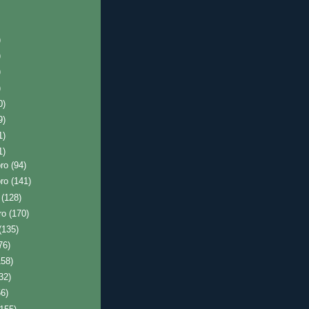
)
)
)
)
0)
9)
1)
1)
bro
(94)
bro
(141)
o
(128)
ro
(170)
(135)
76)
158)
32)
56)