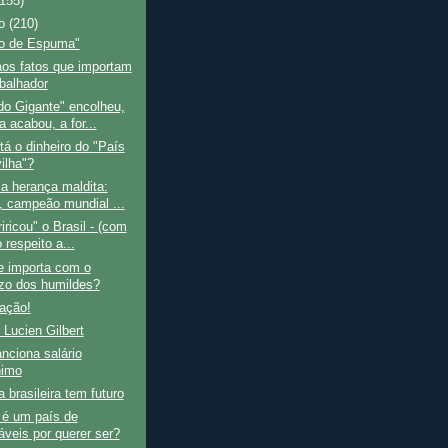
(155)
ro
(210)
o de Espuma"
os fatos que importam
abalhador
do Gigante" encolheu,
a acabou, a for...
á o dinheiro do "País
ilha"?
a herança maldita:
l, campeão mundial ...
riricou" o Brasil - (com
 respeito a...
 importa com o
ízo dos humildes?
ação!
 Lucien Gilbert
nciona salário
nimo
a brasileira tem futuro
 é um país de
áveis por querer ser?