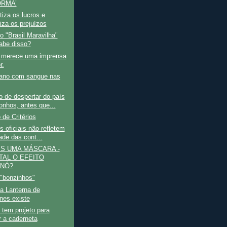
RMA’
tiza os lucros e
iza os prejuízos
o "Brasil Maravilha"
abe disso?
l merece uma imprensa
r.
ano com sangue nas
 de despertar do país
onhos, antes que...
 de Critérios
s oficiais não refletem
ade das cont...
IS UMA MÁSCARA -
TAL O EFEITO
NÓ?
 "bonzinhos"
a Lanterna de
nes existe
tem projeto para
 a caderneta