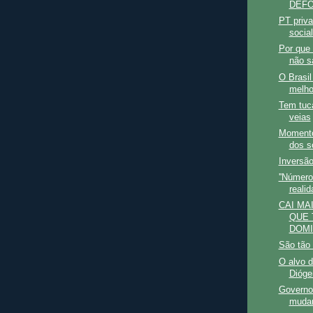
DEFO
PT priva
social
Por que 
não s
O Brasi
melho
Tem tuc
veias
Momento
dos s
Inversão
''Número
realid
CAI MA
QUE 
DOMI
São tão
O alvo d
Dióge
Governo 
mudar