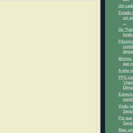
Um cade
Estado 
um ex
...
Do "País
fundo
Péssimo
contr
degra
Mínimo 
que v
A elite
PPS cla
“chav
Dilma 
Entrevis
opiniõ
Visão (a
Sensi
Por que
Serra
Mais um