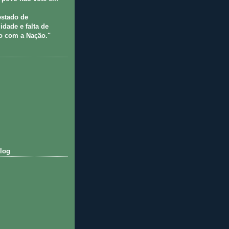
estado de
idade e falta de
 com a Nação."
log