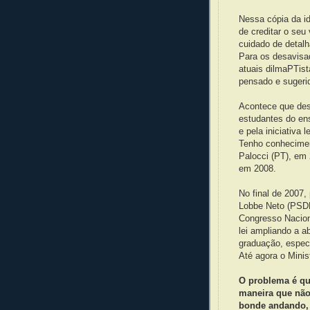
Nessa cópia da i
de creditar o se
cuidado de detalha
Para os desavisa
atuais dilmaPTist
pensado e sugeri
Acontece que des
estudantes do en
e pela iniciativa 
Tenho conheciment
Palocci (PT), em 
em 2008.
No final de 2007,
Lobbe Neto (PSDB
Congresso Naciona
lei ampliando a a
graduação, especi
Até agora o Minis
O problema é qu
maneira que nã
bonde andando,