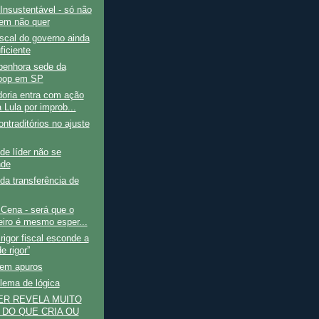
Insustentável - só não
em não quer
iscal do governo ainda
ficiente
penhora sede da
oop em SP
oria entra com ação
 Lula por improb...
ontraditórios no ajuste
e líder não se
nde
da transferência de
Cena - será que o
leiro é mesmo esper...
 rigor fiscal esconde a
de rigor”
em apuros
lema de lógica
ER REVELA MUITO
 DO QUE CRIA OU