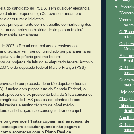
►
março
▼
feverei
deia do candidato do PSDB, sem qualquer elegância
"Govern
u verdadeiro proponente, não teve nem mesmo o
r e estruturar a iniciativa.
Vamos a
dos, principalmente com o trabalho de marketing dos
ao tr
as, nunca antes na história deste país outro terá
O "Esta
do matéria semelhante.
a fest
Onde est
de 2007 o Prouni com bolsas extensivas aos
Marav
sino técnico vem sendo formulado por parlamentares
Mais um
legislativa do próprio governo federal.
Brasi
o de projetos de leis do ex-deputado federal Antonio
2007, e do deputado federal Márcio França (PSB),
O PT "ti
todo o
Quem se
 provocado por proposta do então deputado federal
preju
), fundida com propositura do Senado Federal, o
Haja cor
l aprovou e o ex-presidente Lula da Silva sancionou
Charge -
brangência do FIES para os estudantes de pós-
alizações e ensino técnico de nível médio.
Dilma sa
tério da Educação não conseguiu tirar do papel.
dilmí
A polític
e os governos PTistas copiam mal as ideias, de
O Brasil
o conseguem executar quando não pegam o
miser
 como aconteceu com o Plano Real de