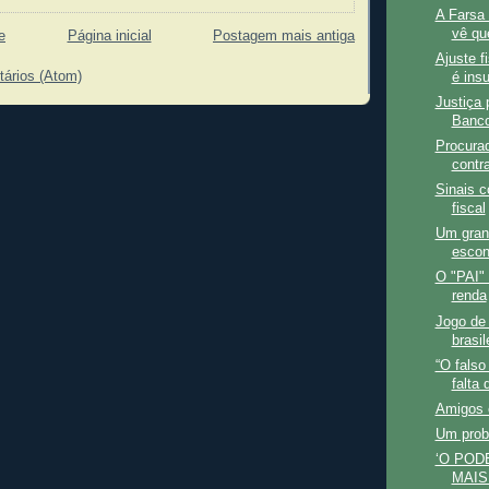
A Farsa 
vê qu
e
Página inicial
Postagem mais antiga
Ajuste f
tários (Atom)
é insu
Justiça 
Banc
Procurad
contra
Sinais c
fiscal
Um grand
esco
O "PAI" 
renda
Jogo de 
brasi
“O falso
falta 
Amigos 
Um prob
‘O POD
MAIS