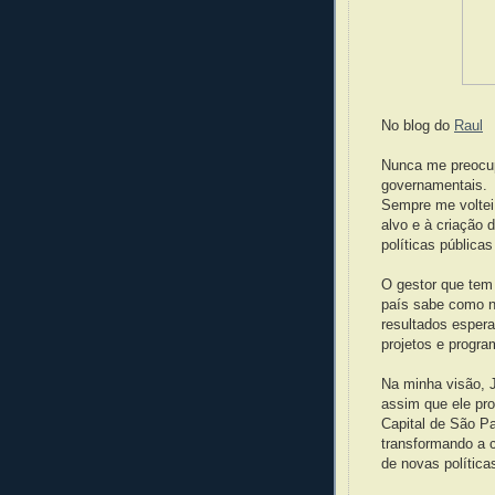
No blog do
Raul
Nunca me preocup
governamentais.
Sempre me voltei
alvo e à criação
políticas pública
O gestor que tem
país sabe como n
resultados esper
projetos e progra
Na minha visão, J
assim que ele pr
Capital de São Pa
transformando a 
de novas política