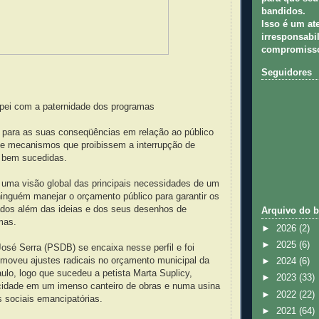
bandidos.
Isso é um at
irresponsabil
compromisso
Seguidores
ei com a paternidade dos programas
 para as suas conseqüências em relação ao público
 de mecanismos que proibissem a interrupção de
s bem sucedidas.
 uma visão global das principais necessidades de um
inguém manejar o orçamento público para garantir os
ados além das ideias e dos seus desenhos de
Arquivo do b
mas.
►
2026
(2)
►
2025
(6)
osé Serra (PSDB) se encaixa nesse perfil e foi
omoveu ajustes radicais no orçamento municipal da
►
2024
(6)
ulo, logo que sucedeu a petista Marta Suplicy,
►
2023
(33)
cidade em um imenso canteiro de obras e numa usina
►
2022
(22)
s sociais emancipatórias.
►
2021
(64)