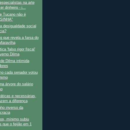
specialistas na arte
er dinheiro - i...
de Tucano não é
SINHA"
a desigualdade social
cia?
g que revela a farsa do
Maravilha
tica 'falso rigor fiscal'
verno Dilma
 de Dilma intimida
ores
mo cada senador votou
nimo
 na árvore do salário
mo
ráticas e necessárias,
azem a diferença
ho inverso da
cracia
os, mínimo subiu
 que o feijão em 1