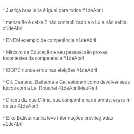
* Justiça brasileira é igual para todos #1deAbril
* mensalão é caixa 2 não contabilizado e o Lula não sabia.
#1deAbril
* ENEM exemplo de competência #1deAbril
* Ministro da Educação e seu pessoal são provas
incontestes da competencia #1deAbril
* IBOPE nunca errou nas eleições #1deAbril
* Gil, Caetano, Bethania e Gal estudam como devolver seus
lucros com a Lei Rouanet #1deAbrilMeuRei!
* Dirceu diz que Dilma, sua companheira de armas, era ruim
de tiro #1deAbril
* Eike Batista nunca teve informações previlegiadas
#1deAbril