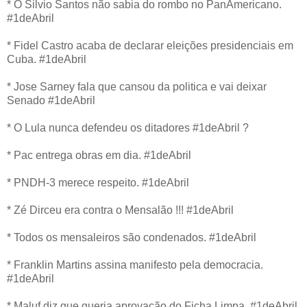
* O Silvio Santos não sabia do rombo no PanAmericano.
#1deAbril
* Fidel Castro acaba de declarar eleições presidenciais em
Cuba. #1deAbril
* Jose Sarney fala que cansou da politica e vai deixar
Senado #1deAbril
* O Lula nunca defendeu os ditadores #1deAbril ?
* Pac entrega obras em dia. #1deAbril
* PNDH-3 merece respeito. #1deAbril
* Zé Dirceu era contra o Mensalão !!! #1deAbril
* Todos os mensaleiros são condenados. #1deAbril
* Franklin Martins assina manifesto pela democracia.
#1deAbril
* Maluf diz que queria aprovação do Ficha Limpa. #1deAbril