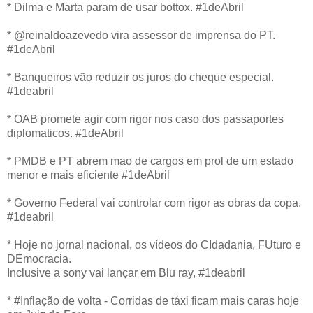
* Dilma e Marta param de usar bottox. #1deAbril
* @reinaldoazevedo vira assessor de imprensa do PT.
#1deAbril
* Banqueiros vão reduzir os juros do cheque especial.
#1deabril
* OAB promete agir com rigor nos caso dos passaportes
diplomaticos. #1deAbril
* PMDB e PT abrem mao de cargos em prol de um estado
menor e mais eficiente #1deAbril
* Governo Federal vai controlar com rigor as obras da copa.
#1deabril
* Hoje no jornal nacional, os vídeos do CIdadania, FUturo e
DEmocracia.
Inclusive a sony vai lançar em Blu ray, #1deabril
* #Inflação de volta - Corridas de táxi ficam mais caras hoje