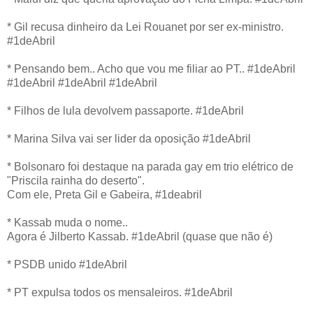
* Gil recusa dinheiro da Lei Rouanet por ser ex-ministro.
#1deAbril
* Pensando bem.. Acho que vou me filiar ao PT.. #1deAbril
#1deAbril #1deAbril #1deAbril
* Filhos de lula devolvem passaporte. #1deAbril
* Marina Silva vai ser lider da oposição #1deAbril
* Bolsonaro foi destaque na parada gay em trio elétrico de
"Priscila rainha do deserto".
Com ele, Preta Gil e Gabeira, #1deabril
* Kassab muda o nome..
Agora é Jilberto Kassab. #1deAbril (quase que não é)
* PSDB unido #1deAbril
* PT expulsa todos os mensaleiros. #1deAbril