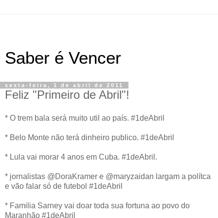
Saber é Vencer
sexta-feira, 1 de abril de 2011
Feliz "Primeiro de Abril"!
* O trem bala será muito util ao país. #1deAbril
* Belo Monte não terá dinheiro publico. #1deAbril
* Lula vai morar 4 anos em Cuba. #1deAbril.
* jornalistas @DoraKramer e @maryzaidan largam a polítca
e vão falar só de futebol #1deAbril
* Familia Sarney vai doar toda sua fortuna ao povo do
Maranhão #1deAbril