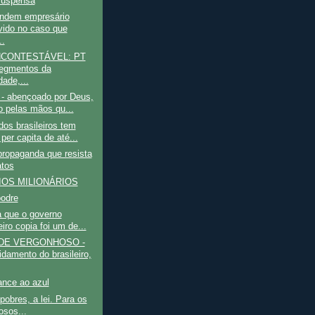
suspensa
ndem empresário
vido no caso que
..
NCONTESTÁVEL: PT
egmentos da
dade,...
- abençoado por Deus,
to pelas mãos qu...
os brasileiros tem
per capita de até...
propaganda que resista
atos
OS MILIONÁRIOS
odre
a que o governo
eiro copia foi um de...
DE VERGONHOSO -
idamento do brasileiro,
nce ao azul
pobres, a lei. Para os
osos...