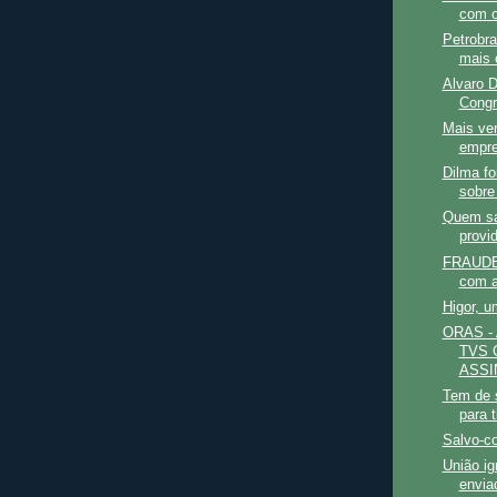
com o
Petrobr
mais 
Alvaro D
Congr
Mais ve
empre
Dilma fo
sobre
Quem sa
provi
FRAUDE 
com a
Higor, u
ORAS -
TVS 
ASSI
Tem de s
para t
Salvo-c
União ig
envia