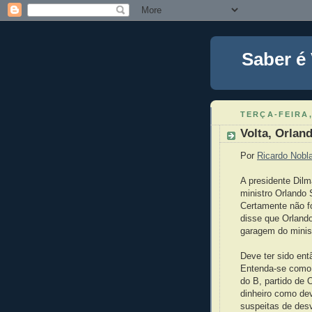
Saber é
TERÇA-FEIRA,
Volta, Orland
Por
Ricardo Nobla
A presidente Dilm
ministro Orlando 
Certamente não fo
disse que Orland
garagem do minist
Deve ter sido ent
Entenda-se como 
do B, partido de
dinheiro como dev
suspeitas de desv