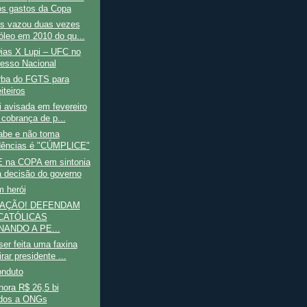
s gastos da Copa
as vazou duas vezes
óleo em 2010 do qu...
ias X Lupi – UFC no
esso Nacional
rba do FGTS para
iteiros
i avisada em fevereiro
 cobrança de p...
be e não toma
dências é "CÚMPLICE"
na COPA em sintonia
 decisão do governo
m herói
 AÇÃO! DEFENDAM
CATÓLICAS
NANDO A PE...
er feita uma faxina
irar presidente ...
onduto
nora R$ 26,5 bi
dos a ONGs