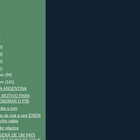
)
)
)
)
0)
9)
1)
1)
bro
(94)
bro
(141)
A ARGENTINA
 MOTIVO PARA
MORAR O PIB
be o tom
o de mal a pior ENEM
istro sabia
or pilantra
SERÁ DE UM PAÍS