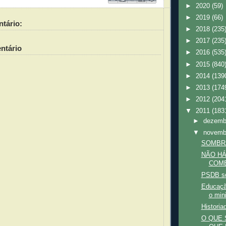
►
2020
(59)
►
2019
(66)
tário:
►
2018
(235
►
2017
(235
ntário
►
2016
(535
►
2015
(840
►
2014
(139
►
2013
(174
►
2012
(204
▼
2011
(183
►
dezem
▼
novem
SOMBR
NÃO HÁ
COME
PSDB so
Educaçã
o min
Historiad
O QUE 