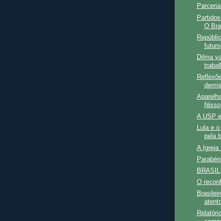
Parceria
Partidos
O Bras
Repúblic
futuro
Dilma va
trabal
Reflexõ
demis
Aparelh
Nisso
A USP e 
Lula e o
pela 
A Igreja
Parabén
BRASIL
O reconh
Brasilei
atent
Relatóri