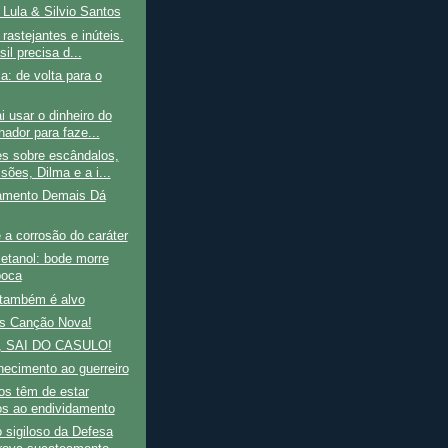
 Lula & Silvio Santos
 rastejantes e inúteis.
il precisa d...
a: de volta para o
i usar o dinheiro do
hador para faze...
es sobre escândalos,
sões, Dilma e a i...
amento Demais Dá
a corrosão do caráter
 etanol: bode morre
boca
 também é alvo
s Canção Nova!
, SAI DO CASULO!
ecimento ao guerreiro
ros têm de estar
os ao endividamento
o sigiloso da Defesa