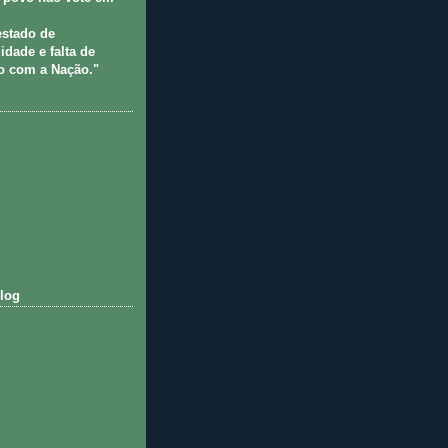
estado de
idade e falta de
 com a Nação."
log