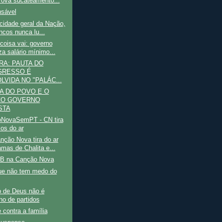
ova sucateamento...
nsável
icidade geral da Nação,
ncos nunca lu...
coisa vai: governo
za salário mínimo...
RA: PAUTA DO
GRESSO É
LVIDA NO "PALÁC...
A DO POVO E O
CO GOVERNO
STA
NovaSemPT - CN tira
cos do ar
ção Nova tira do ar
amas de Chalita e...
B na Canção Nova
ue não tem medo do
 de Deus não é
ho de partidos
contra a família