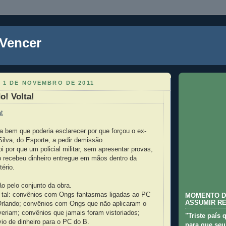
 Vencer
 1 DE NOVEMBRO DE 2011
o! Volta!
t
a bem que poderia esclarecer por que forçou o ex-
Silva, do Esporte, a pedir demissão.
i por que um policial militar, sem apresentar provas,
o recebeu dinheiro entregue em mãos dentro da
ério.
ão pelo conjunto da obra.
tal: convênios com Ongs fantasmas ligadas ao PC
MOMENTO D
ASSUMIR R
 Orlando; convênios com Ongs que não aplicaram o
eriam; convênios que jamais foram vistoriados;
"Triste país 
io de dinheiro para o PC do B.
para que seu