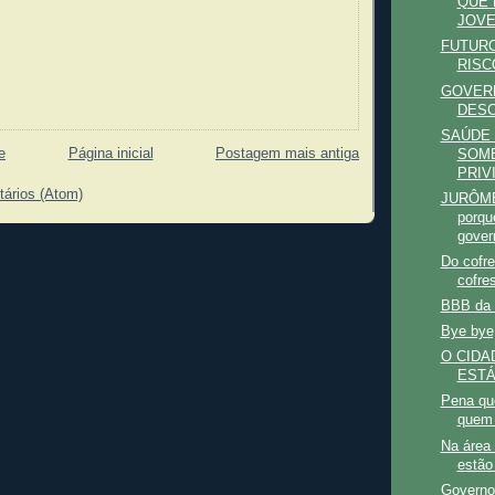
QUE 
JOVE
FUTURO
RISC
GOVER
DES
SAÚDE 
e
Página inicial
Postagem mais antiga
SOM
PRIV
tários (Atom)
JURÔME
porqu
gover
Do cofre
cofre
BBB da
Bye bye,
O CIDA
ESTÁ
Pena que
quem 
Na área
estão
Governo 