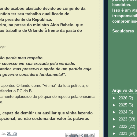
bandidos.
ando acabou afastado devido ao conjunto da
Isso é um at
entido ter seu trabalho qualificado de
irresponsabil
la presidente da República.
compromisso
eira, na posse do ministro Aldo Rabelo, que
 ao trabalho de Orlando à frente da pasta do
Seguidores
nge:
não perde meu respeito.
o sucesso em sua cruzada pela verdade.
rador, mas preservo o apoio de um partido cuja
 governo considero fundamental".
 apontou Orlando como "vítima" da luta política, e
Arquivo do b
efender o PC do B.
gamente aplaudido de pé quando repetiu pela enésima
►
2026
(2)
e.
►
2025
(6)
►
2024
(6)
, capaz de demitir um auxiliar que vinha fazendo
epcional, ou não costuma dar valor às palavras
►
2023
(33)
►
2022
(22)
►
2021
(64)
e
às
20:26
Enviar por e-mail
Compartilhar no Facebook
Compartilhar com o Pinterest
Postar no blog!
Compartilhar no X