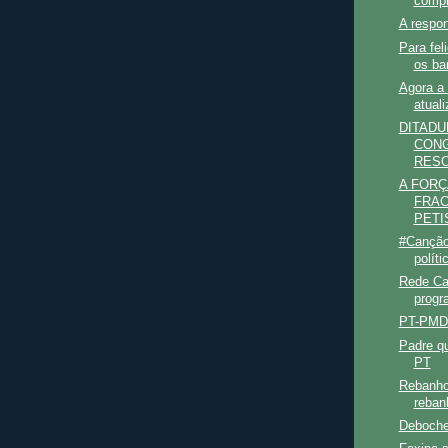
compr
A respo
Para fel
os ba
Agora a 
atuali
DITADU
CON
RESO
A FORÇ
FRA
PETI
#Canção
políti
Rede Can
progr
PT-PMD
Padre q
PT
Rebanho
reban
Deboche 