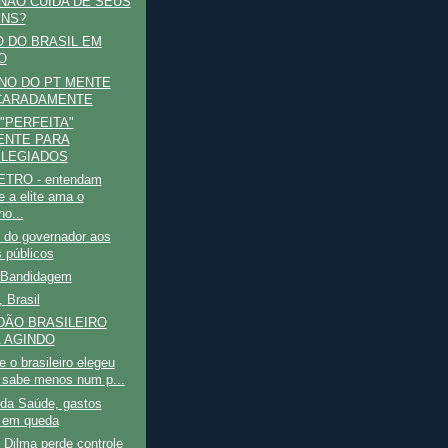
NÃO CUIDA DE SEUS
NS?
 DO BRASIL EM
O
NO DO PT MENTE
CARADAMENTE
"PERFEITA"
ENTE PARA
ILEGIADOS
TRO - entendam
e a elite ama o
no...
 do governador aos
s públicos
 Bandidagem
 Brasil
DÃO BRASILEIRO
 AGINDO
 o brasileiro elegeu
sabe menos num p...
 da Saúde, gastos
 em queda
Dilma perde controle