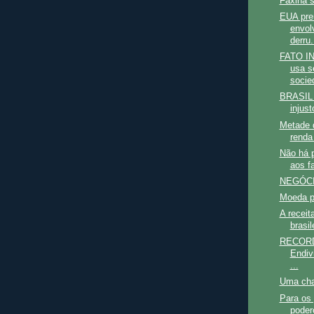
Faxina 
EUA pre
envol
derru.
FATO I
usa s
socie
BRASIL 
injus
Metade d
renda 
Não há 
aos f
NEGÓCI
Moeda p
A receit
brasil
RECOR
Endiv
...
Uma cha
Para os 
poder