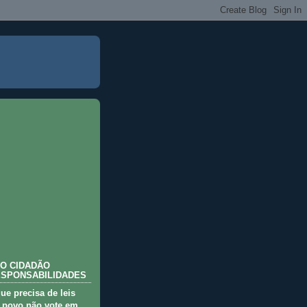
O CIDADÃO
ESPONSABILIDADES
que precisa de leis
 povo não vote em