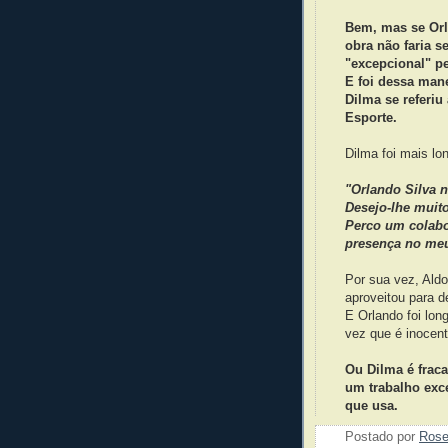
Bem, mas se Orl
obra não faria s
"excepcional" pe
E foi dessa man
Dilma se referiu
Esporte.
Dilma foi mais lo
"Orlando Silva 
Desejo-lhe muit
Perco um colabo
presença no meu
Por sua vez, Aldo
aproveitou para d
E Orlando foi lon
vez que é inocent
Ou Dilma é fraca
um trabalho exc
que usa.
Postado por
Ros