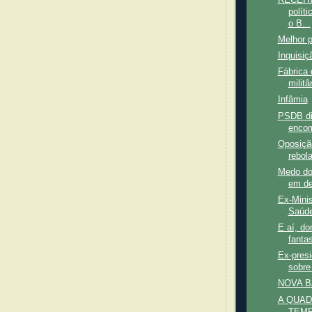
polít
o B...
Melhor p
Inquisiç
Fábrica 
milit
Infâmia
PSDB div
encom
Oposição
rebola
Medo do
em de
Ex-Mini
Saúde
E aí, do
fantas
Ex-pres
sobre 
NOVA B
A QUAD
TEM