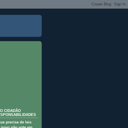
O CIDADÃO
ESPONSABILIDADES
que precisa de leis
 povo não vote em