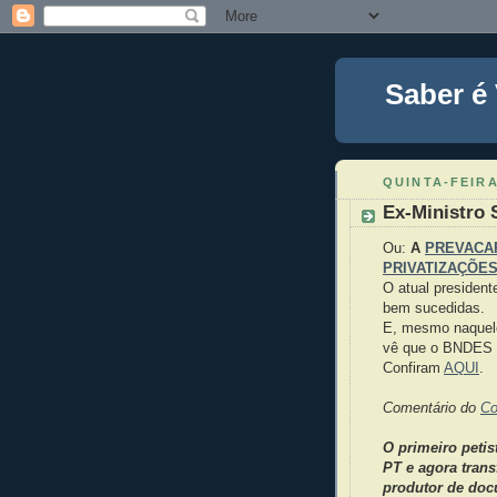
Saber é
QUINTA-FEIRA
Ex-Ministro 
Ou:
A
PREVACA
PRIVATIZAÇÕE
O atual presiden
bem sucedidas.
E, mesmo naquele
vê que o BNDES f
Confiram
AQUI
.
Comentário do
Co
O primeiro petis
PT e agora trans
produtor de doc