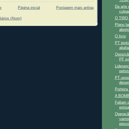
Da arte 
e
Página inicial
Postagem mais antiga
culpad
O TIRO
tários (Atom)
Plano la
abort
O livro
PT tent
abafa
Oposição
PF sob
Lideran
petist
PT usou 
desen
Porteira
A BOMB
Faltam 
estou
Operaçã
vamos
pesso