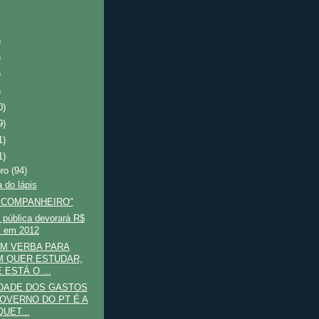
)
)
)
)
0)
9)
1)
1)
bro
(94)
 do lápis
 COMPANHEIRO"
 pública devorará R$
i em 2012
M VERBA PARA
 QUER ESTUDAR,
 ESTÁ O ...
DADE DOS GASTOS
OVERNO DO PT É A
UET...