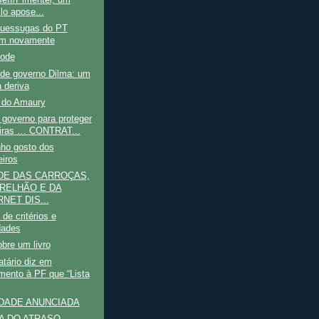
eff/Pimentel, um
lo apose...
uessugas do PT
am novamente
pode
de governo Dilma: um
à deriva
o do Amaury
governo para proteger
eiras … CONTRAT...
nho gosto dos
eiros
DE DAS CARROÇAS,
RELHÃO E DA
NET DIS...
de critérios e
dades
bre um livro
atário diz em
mento à PF que “Lista
DADE ANUNCIADA
A DO ATRASO -