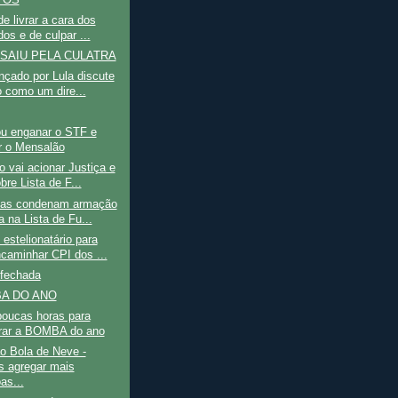
de livrar a cara dos
os e de culpar ...
 SAIU PELA CULATRA
nçado por Lula discute
o como um dire...
ou enganar o STF e
r o Mensalão
 vai acionar Justiça e
re Lista de F...
ças condenam armação
a na Lista de Fu...
estelionatário para
caminhar CPI dos ...
 fechada
A DO ANO
poucas horas para
rar a BOMBA do ano
o Bola de Neve -
 agregar mais
as...