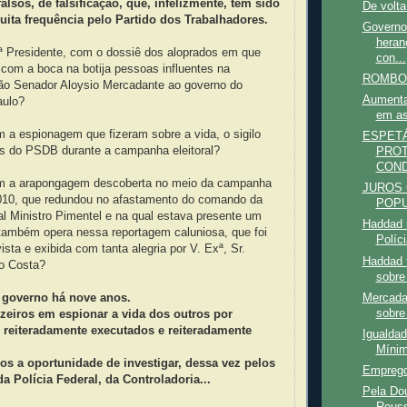
lsos, de falsificação, que, infelizmente, tem sido
De volta
ita frequência pelo Partido dos Trabalhadores.
Governo
heran
rª Presidente, com o dossiê dos aloprados em que
con...
com a boca na botija pessoas influentes na
ROMBO
o Senador Aloysio Mercadante ao governo do
Aumenta
aulo?
em as
 a espionagem que fizeram sobre a vida, o sigilo
ESPET
tes do PSDB durante a campanha eleitoral?
PROT
COND
om a arapongagem descoberta no meio da campanha
JUROS 
2010, que redundou no afastamento do comando da
POP
l Ministro Pimentel e na qual estava presente um
Haddad i
ambém opera nessa reportagem caluniosa, que foi
Políci
ista e exibida com tanta alegria por V. Exª, Sr.
Haddad t
o Costa?
sobre
Mercada
o governo há nove anos.
sobre
zeiros em espionar a vida dos outros por
, reiteradamente executados e reiteradamente
Igualdad
Míni
os a oportunidade de investigar, dessa vez pelos
Emprego
a Polícia Federal, da Controladoria...
Pela Dou