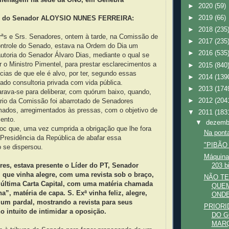
►
2020
(59)
►
2019
(66)
o do Senador ALOYSIO NUNES FERREIRA:
►
2018
(235
rªs e Srs. Senadores, ontem à tarde, na Comissão de
►
2017
(235
ontrole do Senado, estava na Ordem do Dia um
►
2016
(535
utoria do Senador Álvaro Dias, mediante o qual se
r o Ministro Pimentel, para prestar esclarecimentos a
►
2015
(840
cias de que ele é alvo, por ter, segundo essas
►
2014
(139
ado consultoria privada com vida pública.
►
2013
(174
rava-se para deliberar, com quórum baixo, quando,
►
2012
(204
ário da Comissão foi abarrotado de Senadores
mados, arregimentados às pressas, com o objetivo de
▼
2011
(183
mento.
▼
dezem
oc que, uma vez cumprida a obrigação que lhe fora
Na ponta
 Presidência da República de abafar essa
"PIBÃO
o se dispersou.
Máquina
203 b
res, estava presente o Líder do PT, Senador
 que vinha alegre, com uma revista sob o braço,
NÃO TE
última Carta Capital, com uma matéria chamada
QUEM
a”, matéria de capa. S. Exª vinha feliz, alegre,
ONDE
 um pardal, mostrando a revista para seus
PRIORI
no intuito de intimidar a oposição.
DO G
MARQ