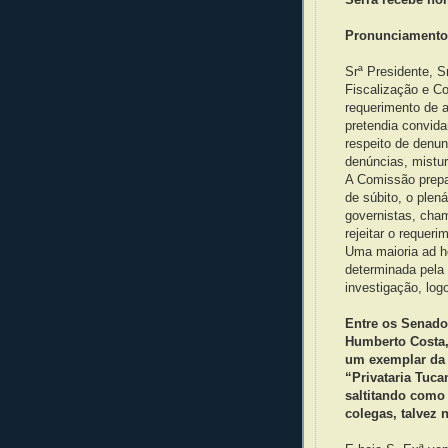
Pronunciament
Srª Presidente, S
Fiscalização e C
requerimento de a
pretendia convida
respeito de denun
denúncias, mistur
A Comissão prepa
de súbito, o plen
governistas, cha
rejeitar o requeri
Uma maioria ad h
determinada pela
investigação, log
Entre os Senado
Humberto Costa,
um exemplar da 
“Privataria Tucan
saltitando como
colegas, talvez 