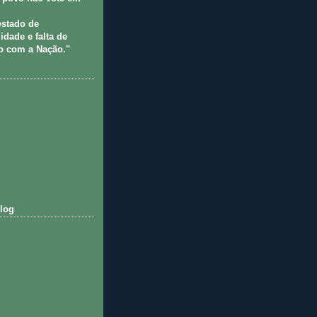
estado de
idade e falta de
 com a Nação."
log