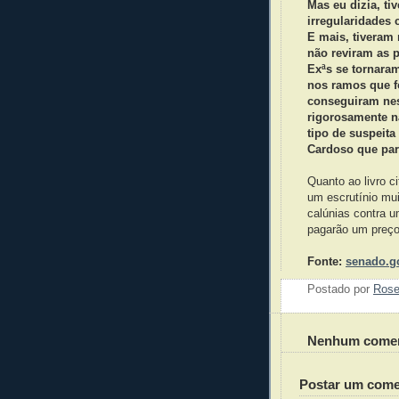
Mas eu dizia, ti
irregularidades 
E mais, tiveram 
não reviram as p
Exªs se tornara
nos ramos que f
conseguiram nes
rigorosamente n
tipo de suspeit
Cardoso que par
Quanto ao livro ci
um escrutínio mu
calúnias contra 
pagarão um preço 
Fonte:
senado.g
Postado por
Ros
Nenhum comen
Postar um come