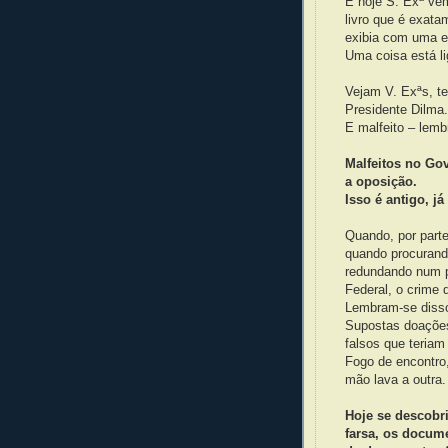
E hoje S. Exª ve
livro que é exata
exibia com uma e
Uma coisa está li
Vejam V. Exªs, t
Presidente Dilma.
E malfeito – lemb
Malfeitos no Go
a oposição.
Isso é antigo, j
Quando, por part
quando procurand
redundando num p
Federal, o crime 
Lembram-se diss
Supostas doações
falsos que teriam
Fogo de encontro,
mão lava a outra.
Hoje se descobri
farsa, os docume