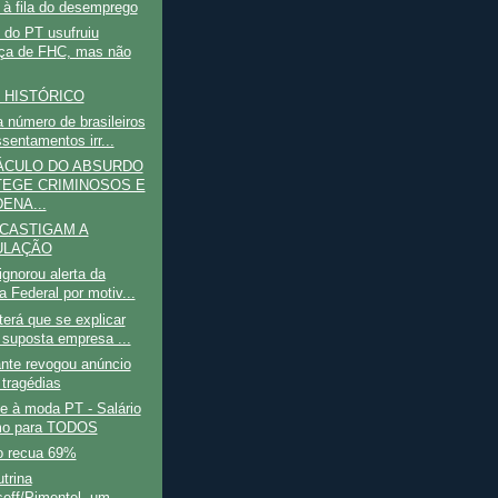
 à fila do desemprego
 do PT usufruiu
ça de FHC, mas não
 HISTÓRICO
 número de brasileiros
sentamentos irr...
ÁCULO DO ABSURDO
EGE CRIMINOSOS E
ENA...
CASTIGAM A
ULAÇÃO
gnorou alerta da
a Federal por motiv...
erá que se explicar
 suposta empresa ...
nte revogou anúncio
 tragédias
e à moda PT - Salário
mo para TODOS
 recua 69%
trina