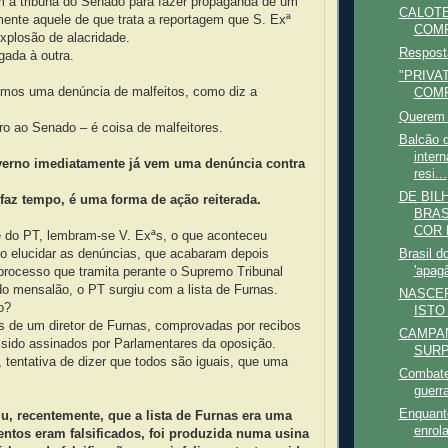
m à tribuna do Senado para fazer propaganda de um
CALOTE
mente aquele de que trata a reportagem que S. Exª
COMP
xplosão de alacridade.
Respost
gada à outra.
"PRIVA
emos uma denúncia de malfeitos, como diz a
COMP
Querem 
ro ao Senado – é coisa de malfeitores.
Balcão 
intern
verno imediatamente já vem uma denúncia contra
resi...
DE BIL
á faz tempo, é uma forma de ação reiterada.
BRAS
COR D
e do PT, lembram-se V. Exªs, o que aconteceu
o elucidar as denúncias, que acabaram depois
Brasil d
'apagã
rocesso que tramita perante o Supremo Tribunal
do mensalão, o PT surgiu com a lista de Furnas.
NASCER
o?
ISTO
 de um diretor de Furnas, comprovadas por recibos
CAMPA
 sido assinados por Parlamentares da oposição.
SURP
 tentativa de dizer que todos são iguais, que uma
Combate 
guerr
Enquant
u, recentemente, que a lista de Furnas era uma
enrola
ntos eram falsificados, foi produzida numa usina