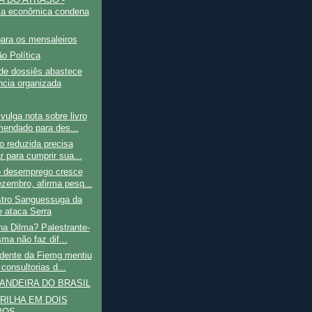
ica econômica condena
ara os mensaleiros
ão Política
de dossiês abastece
ância organizada
ulga nota sobre livro
endado para des...
 reduzida precisa
r para cumprir sua...
 desemprego cresce
zembro, afirma pesq...
stro Sanguessuga da
 ataca Serra
na Dilma? Palestrante-
ma não faz dif...
idente da Fiemg mentiu
consultorias d...
ANDEIRA DO BRASIL
RILHA EM DOIS
POS