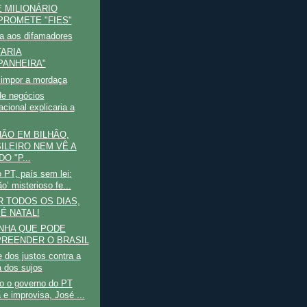
 MILIONÁRIO
ROMETE "FIES"
a aos difamadores
TARIA
ANHEIRA"
impor a mordaça
de negócios
acional explicaria a
HÃO EM BILHÃO,
ILEIRO NEM VÊ A
O "P...
o PT, país sem lei:
o’ misterioso fe...
 TODOS OS DIAS,
 É NATAL!
NHA QUE PODE
REENDER O BRASIL
dos justos contra a
a dos sujos
o o governo do PT
 e improvisa, José ...