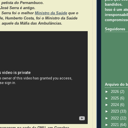
 petista do Pernambuco.
bandidos.
José Serra é antigo.
Isso é um at
, Serra foi o melhor
Ministro da Saúde
que o
irresponsabil
 ele, Humberto Costa, foi o Ministro da Saúde
compromisso
, aquele da Máfia das Ambulâncias.
Seguidores
Arquivo do b
►
2026
(2)
►
2025
(6)
►
2024
(6)
►
2023
(33)
►
2022
(22)
►
2021
(64)
omenagem na sede da ONU, em Genebra