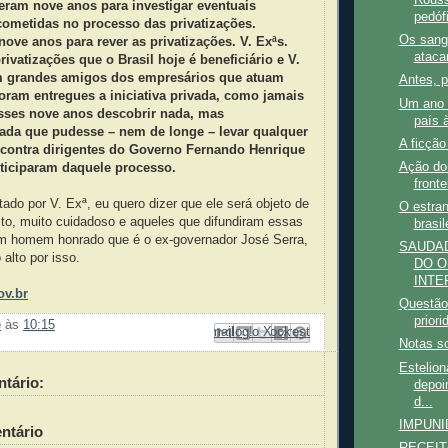
Rouss
veram nove anos para investigar eventuais
pedófi
cometidas no processo das privatizações.
Os sang
nove anos para rever as privatizações. V. Exªs.
atac
rivatizações que o Brasil hoje é beneficiário e V.
m grandes amigos dos empresários que atuam
Antes, 
oram entregues a iniciativa privada, como jamais
Um ano 
ses nove anos descobrir nada, mas
país 
ada que pudesse – nem de longe – levar qualquer
A ficçã
a contra dirigentes do Governo Fernando Henrique
Ação do 
ticiparam daquele processo.
front
tado por V. Exª, eu quero dizer que ele será objeto de
O estra
ito, muito cuidadoso e aqueles que difundiram essas
brasil
um homem honrado que é o ex-governador José Serra,
SAUDA
alto por isso.
DO O
INTER
ov.br
Questão 
priori
e
às
10:15
Enviar por e-mail
Compartilhar no Facebook
Compartilhar com o Pinterest
Postar no blog!
Compartilhar no X
Notas so
Estelion
tário:
depoi
d...
IMPUNI
ntário
RECEIT