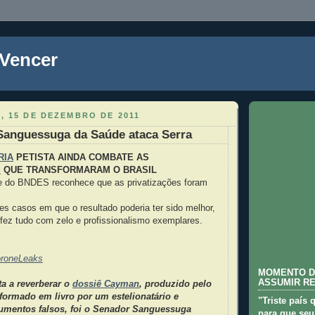
 Vencer
, 15 DE DEZEMBRO DE 2011
Sanguessuga da Saúde ataca Serra
RIA
PETISTA AINDA COMBATE AS
S
QUE TRANSFORMARAM O BRASIL
te do BNDES reconhece que as privatizações foram
s casos em que o resultado poderia ter sido melhor,
ez tudo com zelo e profissionalismo exemplares.
roneLeaks
MOMENTO D
ASSUMIR R
ta a reverberar o
dossiê Cayman
, produzido pelo
formado em livro por um estelionatário e
"Triste país 
umentos falsos, foi o Senador Sanguessuga
para que seu