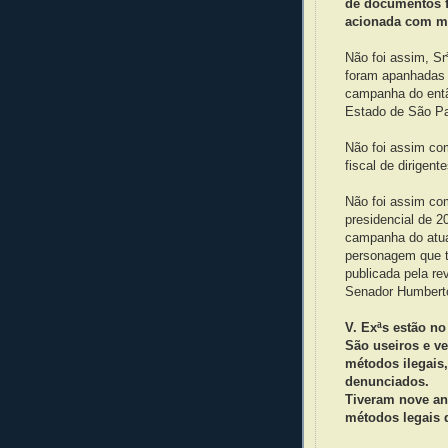
de documentos fa
acionada com mu
Não foi assim, S
foram apanhadas 
campanha do entã
Estado de São P
Não foi assim com
fiscal de dirigen
Não foi assim c
presidencial de 
campanha do atua
personagem que t
publicada pela rev
Senador Humbert
V. Exªs estão n
São useiros e ve
métodos ilegais
denunciados.
Tiveram nove an
métodos legais d