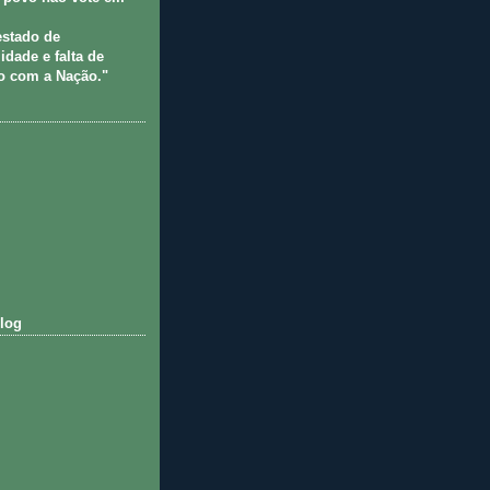
estado de
idade e falta de
 com a Nação."
log