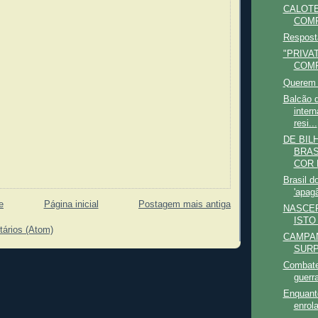
CALOTE
COMP
Respost
"PRIVA
COMP
Querem 
Balcão 
intern
resi...
DE BIL
BRAS
COR D
Brasil d
'apagã
e
Página inicial
Postagem mais antiga
NASCER
ISTO
tários (Atom)
CAMPA
SURP
Combate 
guerr
Enquant
enrola