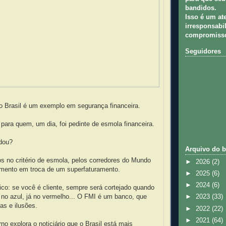
bandidos.
Isso é um at
irresponsabil
compromisso
Seguidores
o Brasil é um exemplo em segurança financeira.
para quem, um dia, foi pedinte de esmola financeira.
dou?
Arquivo do b
s no critério de esmola, pelos corredores do Mundo
►
2026
(2)
timento em troca de um superfaturamento.
►
2025
(6)
►
2024
(6)
gico: se você é cliente, sempre será cortejado quando
 no azul, já no vermelho... O FMI é um banco, que
►
2023
(33)
ias e ilusões.
►
2022
(22)
►
2021
(64)
o explora o noticiário que o Brasil está mais