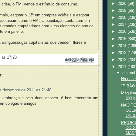
►
2020
(59)
a crise, o FMI vende o estímulo de consumo.
►
2019
(66)
ais, esgotar o 13º em compras voláteis e esgotar
►
2018
(235
á que assim como o FMI, a população conta com um
►
2017
(235
a grandes empréstimos com juros gigantes no ano de
te em janeiro.
►
2016
(535
►
2015
(840
sanguessugas capitalistas que vendem flores e
►
2014
(139
►
2013
(174
e
às
17:23
Enviar por e-mail
Compartilhar no Facebook
Compartilhar com o Pinterest
Postar no blog!
Compartilhar no X
►
2012
(204
▼
2011
(183
▼
dezem
o:
Na ponta
"PIBÃO
e dezembro de 2011 às 21:40
Máquina
a lembrança e pelo doce espaço. é bom encontrar um
203 b
 em colegas e amigos.
NÃO TE
QUEM
ONDE
PRIORI
DO G
MARQ