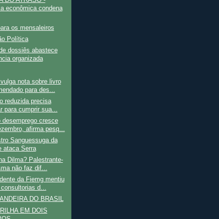
ica econômica condena
ara os mensaleiros
ão Política
de dossiês abastece
ância organizada
ulga nota sobre livro
endado para des...
 reduzida precisa
r para cumprir sua...
 desemprego cresce
zembro, afirma pesq...
stro Sanguessuga da
 ataca Serra
na Dilma? Palestrante-
ma não faz dif...
idente da Fiemg mentiu
consultorias d...
ANDEIRA DO BRASIL
RILHA EM DOIS
POS