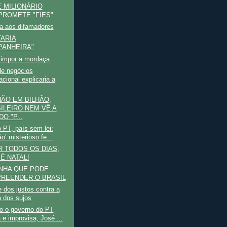
 MILIONÁRIO
ROMETE "FIES"
a aos difamadores
TARIA
ANHEIRA"
impor a mordaça
de negócios
acional explicaria a
HÃO EM BILHÃO,
ILEIRO NEM VÊ A
O "P...
o PT, país sem lei:
o’ misterioso fe...
 TODOS OS DIAS,
 É NATAL!
NHA QUE PODE
REENDER O BRASIL
dos justos contra a
a dos sujos
o o governo do PT
 e improvisa, José ...