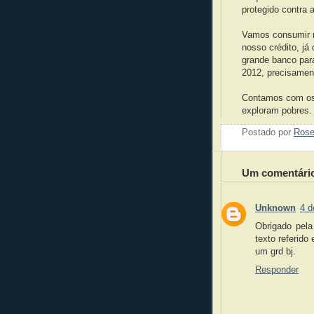
protegido contra 
Vamos consumir m
nosso crédito, j
grande banco par
2012, precisamen
Contamos com os 
exploram pobres.
Postado por
Ros
Um comentári
Unknown
4 d
Obrigado pel
texto referido
um grd bj.
Responder