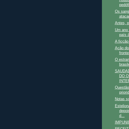
Rouss
pedófi
Os sang
atac
Antes, 
Um ano 
país 
A ficçã
Ação do 
front
O estra
brasil
SAUDA
DO O
INTER
Questão 
priori
Notas so
Estelion
depoi
d...
IMPUNI
RECEIT