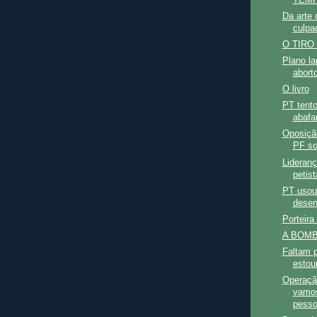
Da arte 
culpad
O TIRO
Plano la
abort
O livro
PT tent
abafa
Oposição
PF sob
Lideran
petist
PT usou 
desen
Porteira
A BOMB
Faltam 
estou
Operaçã
vamos
pesso