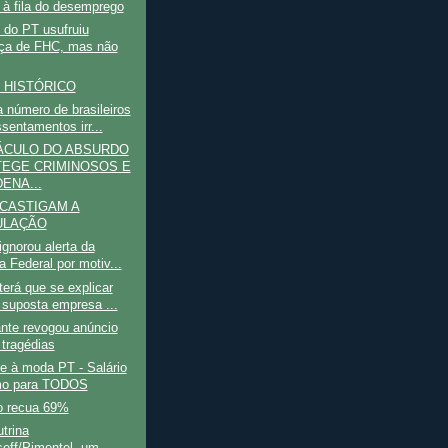
 à fila do desemprego
 do PT usufruiu
ça de FHC, mas não
 HISTÓRICO
 número de brasileiros
sentamentos irr...
ÁCULO DO ABSURDO
EGE CRIMINOSOS E
ENA...
CASTIGAM A
ULAÇÃO
gnorou alerta da
a Federal por motiv...
erá que se explicar
 suposta empresa ...
nte revogou anúncio
 tragédias
e à moda PT - Salário
mo para TODOS
 recua 69%
trina