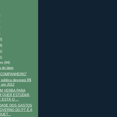
)
)
)
)
0)
9)
1)
1)
bro
(94)
 do lápis
 COMPANHEIRO"
 pública devorará R$
i em 2012
M VERBA PARA
 QUER ESTUDAR,
 ESTÁ O ...
DADE DOS GASTOS
OVERNO DO PT É A
UET...