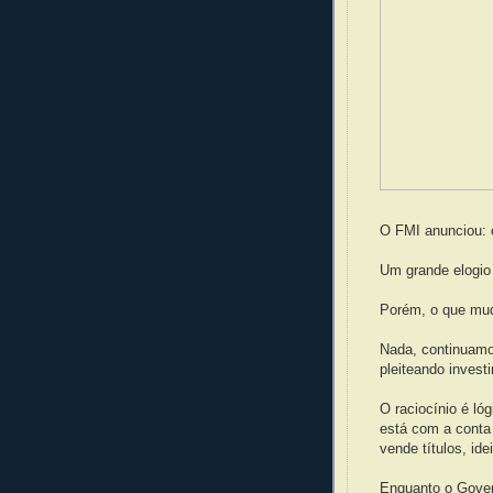
O FMI anunciou: 
Um grande elogio 
Porém, o que mu
Nada, continuamo
pleiteando inves
O raciocínio é ló
está com a conta
vende títulos, ide
Enquanto o Govern