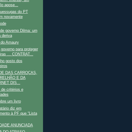
eff/Pimentel, um
lo apose...
uessugas do PT
am novamente
pode
de governo Dilma: um
à deriva
o do Amaury
governo para proteger
eiras … CONTRAT...
nho gosto dos
eiros
DE DAS CARROÇAS,
RELHÃO E DA
NET DIS...
de critérios e
dades
bre um livro
atário diz em
mento à PF que “Lista
DADE ANUNCIADA
A DO ATRASO -