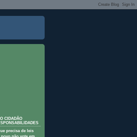
O CIDADÃO
ESPONSABILIDADES
que precisa de leis
 povo não vote em