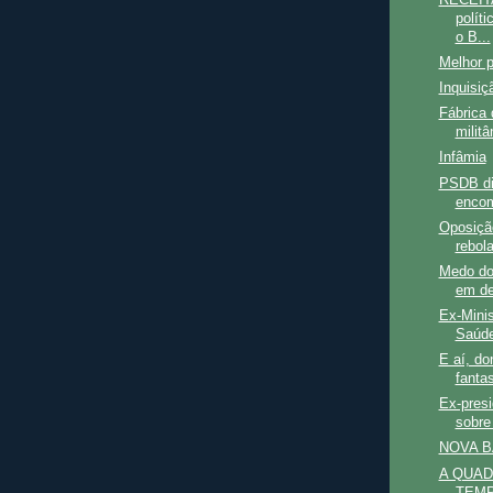
polít
o B...
Melhor p
Inquisiç
Fábrica 
milit
Infâmia
PSDB div
encom
Oposição
rebola
Medo do
em de
Ex-Mini
Saúde
E aí, do
fantas
Ex-pres
sobre 
NOVA B
A QUAD
TEM