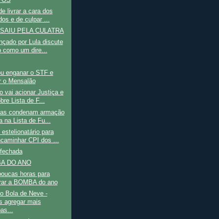
de livrar a cara dos
os e de culpar ...
 SAIU PELA CULATRA
nçado por Lula discute
o como um dire...
ou enganar o STF e
r o Mensalão
 vai acionar Justiça e
re Lista de F...
ças condenam armação
a na Lista de Fu...
estelionatário para
caminhar CPI dos ...
 fechada
A DO ANO
poucas horas para
rar a BOMBA do ano
o Bola de Neve -
 agregar mais
as...