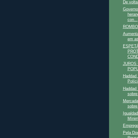
De volta
Governo
heran
con...
ROMBO
Aumenta
em as
ESPET
PROT
COND
JUROS 
POP
Haddad i
Políci
Haddad t
sobre
Mercada
sobre
Igualdad
Míni
Emprego
Pela Dou