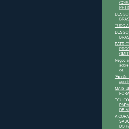
COIS
PETI
DESGO
BRAS
TUDO A
DESGO
BRAS
PATRIO
PRO
OMIT
Negocia
sobre
de...
'Eu não
agente
MAIS U
FOR
TCU CO
PARA
DE MÉ
A COR
SABO
DO P