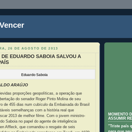
 Vencer
A, 26 DE AGOSTO DE 2013
 DE EDUARDO SABOIA SALVOU A
AÍS
Eduardo Saboia
ALDO ARAÚJO
evidas proporções geopolíticas, a operação que
ibertação do senador Roger Pinto Molina de seu
eiro de 455 dias num cubículo da Embaixada do Brasil
táveis semelhanças com a história real que
MOMENTO D
car 2013 de melhor filme. Com o jovem ministro-
ASSUMIR R
do Saboia no papel do agente de inteligência
"Triste país 
Ben Affleck, que comandou o resgate de seis
para que seu