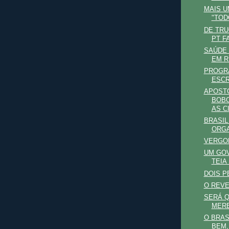
MAIS 
"TOD
DE TRU
PT F
SAÚDE 
EM R
PROGR
ESCR
APOST
BOBO
AS CI
BRASIL
ORG
VERGON
UM GO
TEIA
DOIS P
O REV
SERÁ Q
MERE
O BRAS
BEM,