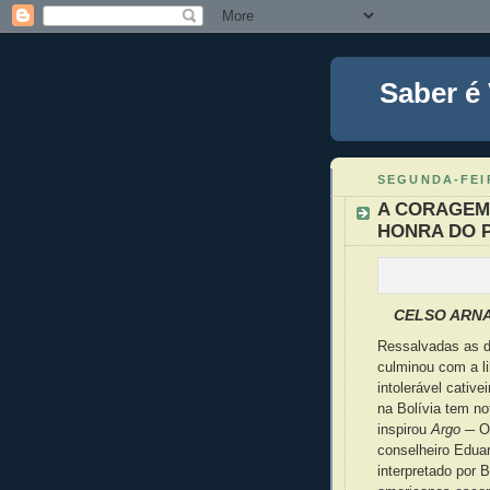
Saber é
SEGUNDA-FEIR
A CORAGEM
HONRA DO P
CELSO ARN
Ressalvadas as d
culminou com a l
intolerável cativ
na Bolívia tem no
inspirou
Argo
─ Os
conselheiro Eduar
interpretado por 