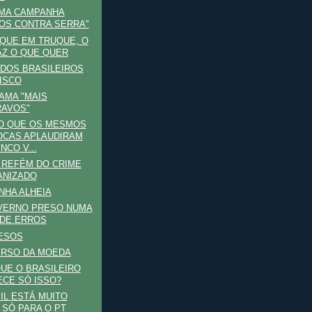
UMA CAMPANHA
OS CONTRA SERRA"
QUE EM TRUQUE, O
AZ O QUE QUER
DOS BRASILEIROS
ISCO
AMA "MAIS
AVOS"
O QUE OS MESMOS
CAS APLAUDIRAM
NCO V...
 REFÉM DO CRIME
ANIZADO
HA ALHEIA
VERNO PRESO NUMA
 DE ERROS
ESOS
ERSO DA MOEDA
UE O BRASILEIRO
CE SÓ ISSO?
IL ESTÁ MUITO
 SÓ PARA O PT