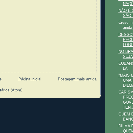
NAÇ
NÃO É 
SÃO 
Crescime
ainda 
DESGO
RECU
LOGO 
NO BRA
SUJA
CUBANO
LÁ
"MAIS 
e
Página inicial
Postagem mais antiga
UMA 
DILM
tários (Atom)
CARISM
PREC
GOV
TEN..
QUEM D
BANC
DILMA 
QUEM