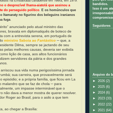
ndidos na Embaixada canadense em Teerã, em 1979.
bandidos.
o o desprezível lhama-aiatolá que assinou a
Isso é um at
te do perseguido político
.
E os homúnculos que
irresponsabil
 Itamaraty no figurino dos beleguins iranianos
compromisso
na fuga
.
Seguidores
érito” anunciado pelo atual ministro das
ores, bravata em diplomatiquês de boteco de
asta com a entrevista serena, em português de
 do
ministro Saboia ao
Fantástico
─ que, a
esidente Dilma, sempre se jactando de seu
tas pelas melhores causas, deveria ser exibida
como lição de casa, aos altos funcionários
 dizem servidores da pátria e dos grandes
anos.
arriscou sua vida numa perigosíssima jornada
orumbá; sua carreira, que provavelmente será
Arquivo do b
o episódio; e a própria família, que ficou em La
►
2026
(2)
o malandro que se faz de chola ─ para
►
2025
(6)
icalmente, um impasse interminável que o
iro não dava a menor mostra de querer resolver.
►
2024
(6)
dor Roger ao Brasil, para o asilo a que tem
►
2023
(33)
►
2022
(22)
a, ao chegar a Brasília:
►
2021
(64)