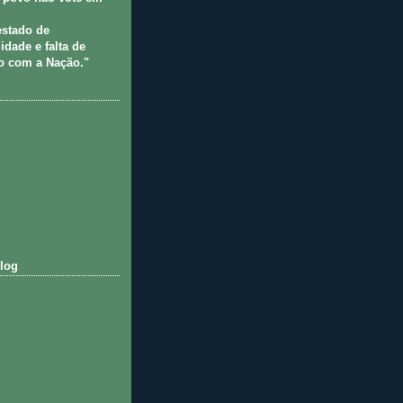
estado de
idade e falta de
 com a Nação."
log