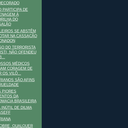
DECORADO
 PARTICIPA DE
ENAGEM À
RILHA DO
SALÃO
LEIROS SE ABSTÊM
OTAR NA CASSAÇÃO
DONADON
SO DO TERRORISTA
ISTI, NÃO OFENDEU
...
OSSOS MÉDICOS
HAM CORAGEM DE
 OS VILÕ...
RIANOS SÃO AFINS
RUELDADE
 PIORES
ENTOS DA
OMACIA BRASILEIRA
 INÚTIL DE DILMA
SSEFF
RIANA
OBRE, QUALQUER