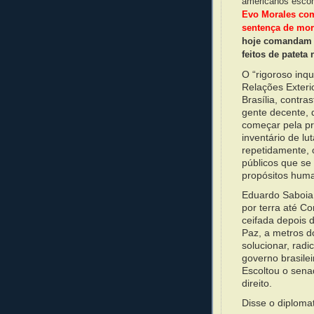
americanos esco
Evo Morales com
sentença de mor
hoje comandam o
feitos de pateta 
O “rigoroso inqu
Relações Exteri
Brasília, contr
gente decente,
começar pela pr
inventário de lu
repetidamente, 
públicos que se
propósitos hum
Eduardo Saboia 
por terra até C
ceifada depois d
Paz, a metros d
solucionar, rad
governo brasile
Escoltou o sena
direito.
Disse o diplomat