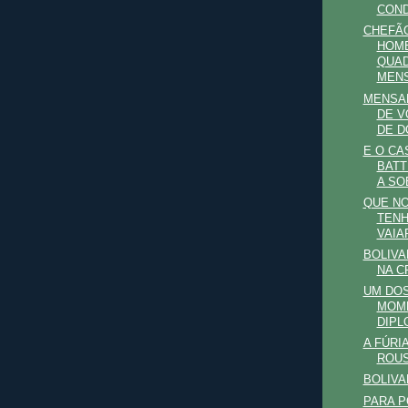
CON
CHEFÃO
HOM
QUAD
MEN
MENSA
DE V
DE 
E O CA
BATT
A SOB
QUE N
TEN
VAIAR
BOLIVA
NA C
UM DOS
MOM
DIPL
A FÚRIA
ROU
BOLIVA
PARA P