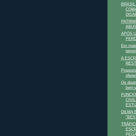
BRASIL
COMA
DIGN
PATRIM
ABUS
APÓS 
PERD
Em matér
terror
A ESCR
REST
Proposta
oferec
Os douto
bem-v
FUNCIO
CIVI
EST
DILMA 
"BES
TRÁFIC
ESCR
PEGA