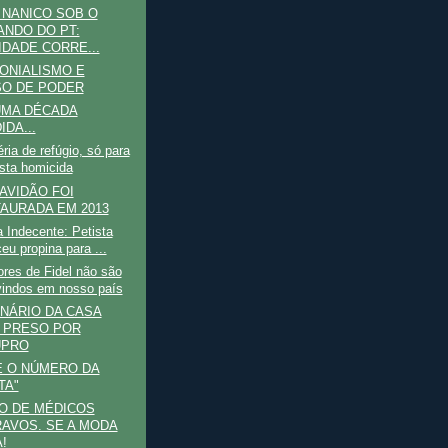
 NANICO SOB O
NDO DO PT:
IDADE CORRE...
ONIALISMO E
O DE PODER
UMA DÉCADA
IDA...
ia de refúgio, só para
ista homicida
AVIDÃO FOI
AURADA EM 2013
 Indecente: Petista
eu propina para ...
res de Fidel não são
indos em nosso país
NÁRIO DA CASA
L PRESO POR
UPRO
E O NÚMERO DA
TA"
O DE MÉDICOS
AVOS. SE A MODA
!