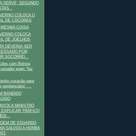
A SERVE, SEGUNDO
STAS...
VERNO COLOCA O
IL DE CÓCORAS
 MESMA COISA
VERNO COLOCA
IL DE JOELHOS
TA DEVERIA SER
CESSADO POR
IR SOCORRO...
ções com Bolívia
 senador eram "faz
 tenho vocação para
 penitenciário', ...
M BANDIDO
AGIDO
NVOCA MINISTRO
 EXPLICAR TRÁFICO
DI...
AGEM DE EDUARDO
IA SALVOU A HONRA
AÍS