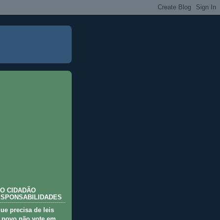
O CIDADÃO
ESPONSABILIDADES
que precisa de leis
 povo não vote em