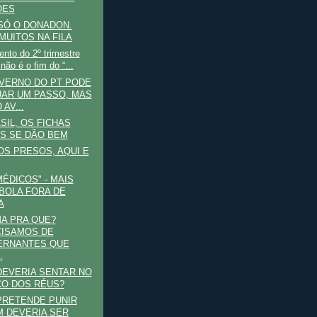
ÕES
SÓ O DONADON.
MUITOS NA FILA
nto do 2º trimestre
não é o fim do “...
VERNO DO PT PODE
AR UM PASSO, MAS
AV...
SIL, OS FICHAS
S SE DÃO BEM
S PRESOS, AQUI E
MÉDICOS" - MAIS
BOLA FORA DE
A
A PRA QUE?
ISAMOS DE
ERNANTES QUE
.
EVERIA SENTAR NO
O DOS RÉUS?
PRETENDE PUNIR
 DEVERIA SER