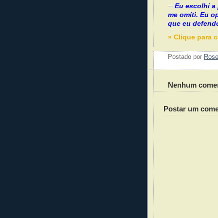
─ Eu escolhi a 
me omiti. Eu op
que eu defend
» Clique para 
Postado por
Ros
Nenhum comen
Postar um come