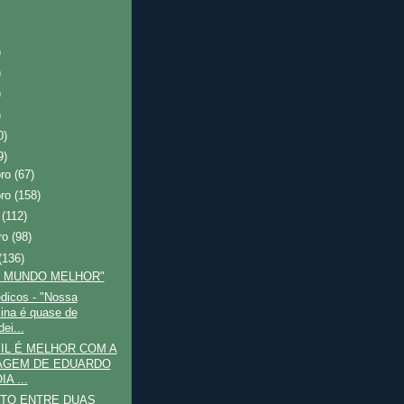
)
)
)
)
0)
9)
bro
(67)
bro
(158)
o
(112)
ro
(98)
(136)
M MUNDO MELHOR"
dicos - "Nossa
ina é quase de
ei...
IL É MELHOR COM A
AGEM DE EDUARDO
A ...
TO ENTRE DUAS