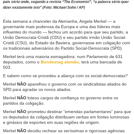
pais sério onde, segundo a revista “The Economist”, “a palavra sério quer
dizer exatamente isto” (Foto: Michael Sohn / AP)
Esta semana a chanceler da Alemanha, Angela Merkel — a
governante mais poderosa da Europa e uma das líderes mais
influentes do mundo — fechou um acordo para que seu partido, a
União Democrata-Cristã (CDU) e seu partido irmão União Social-
Cristã (CSU), do Estado da Baviera, governasse em coligação com
os tradicionais adversários do Partido Social-Democrata (SPD).
Merkel terá uma maioria esmagadora: num Parlamento de 631
deputados, como o
Bundestag alemão
, terá uma bancada de
503.
E sabem como se procedeu a aliança com os social-democratas?
Merkel
NÃO
aparelhou o governo com os sindicalistas aliados do
SPD para agradar os novos aliados.
Merkel
NÃO
loteou cargos de confiança no governo entre os
partidos da coligação.
Merkel
NÃO
prometeu destinar “emendas parlamentares” para que
os deputados da coligação distribuam verbas em fontes luminosas
e ginásios de esportes em suas regiões de origem.
Merkel
NÃO
decidiu rechear as seríssimas e rigorosas agências