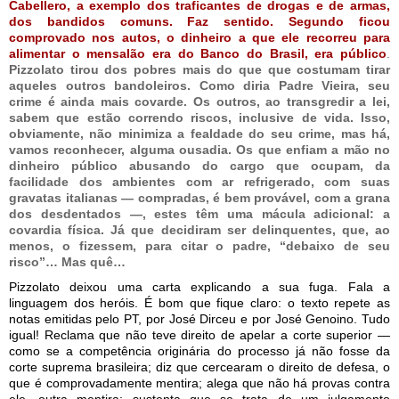
Cabellero, a exemplo dos traficantes de drogas e de armas,
dos bandidos comuns. Faz sentido. Segundo ficou
comprovado nos autos, o dinheiro a que ele recorreu para
alimentar o mensalão era do Banco do Brasil, era público
.
Pizzolato tirou dos pobres mais do que que costumam tirar
aqueles outros bandoleiros. Como diria Padre Vieira, seu
crime é ainda mais covarde. Os outros, ao transgredir a lei,
sabem que estão correndo riscos, inclusive de vida. Isso,
obviamente, não minimiza a fealdade do seu crime, mas há,
vamos reconhecer, alguma ousadia. Os que enfiam a mão no
dinheiro público abusando do cargo que ocupam, da
facilidade dos ambientes com ar refrigerado, com suas
gravatas italianas — compradas, é bem provável, com a grana
dos desdentados —, estes têm uma mácula adicional: a
covardia física. Já que decidiram ser delinquentes, que, ao
menos, o fizessem, para citar o padre, “debaixo de seu
risco”… Mas quê…
Pizzolato deixou uma carta explicando a sua fuga. Fala a
linguagem dos heróis. É bom que fique claro: o texto repete as
notas emitidas pelo PT, por José Dirceu e por José Genoino. Tudo
igual! Reclama que não teve direito de apelar a corte superior —
como se a competência originária do processo já não fosse da
corte suprema brasileira; diz que cercearam o direito de defesa, o
que é comprovadamente mentira; alega que não há provas contra
ele, outra mentira; sustenta que se trata de um julgamento