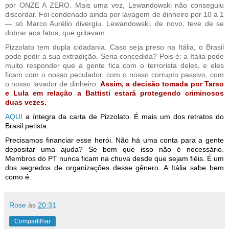
por ONZE A ZERO. Mais uma vez, Lewandowski não conseguiu
discordar. Foi condenado ainda por lavagem de dinheiro por 10 a 1
— só Marco Aurélio divergiu. Lewandowski, de novo, teve de se
dobrar aos fatos, que gritavam.
Pizzolato tem dupla cidadania. Caso seja preso na Itália, o Brasil
pode pedir a sua extradição. Seria concedida? Pois é: a Itália pode
muito responder que a gente fica com o terrorista deles, e eles
ficam com o nosso peculador, com o nosso corrupto passivo, com
o nosso lavador de dinheiro.
Assim, a decisão tomada por Tarso
e Lula em relação a Battisti estará protegendo criminosos
duas vezes.
AQUI
a íntegra da carta de Pizzolato. É mais um dos retratos do
Brasil petista.
Precisamos financiar esse herói. Não há uma conta para a gente
depositar uma ajuda? Se bem que isso não é necessário.
Membros do PT nunca ficam na chuva desde que sejam fiéis. É um
dos segredos de organizações desse gênero. A Itália sabe bem
como é.
Rose
às
20:31
Compartilhar