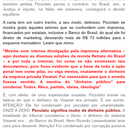
também petista Pizzolato pensa o contrário: no Brasil, sim, a
Justiça é injusta; na Itália, ele assevera, conseguirá o devido
equilíbrio.
A carta tem um outro trecho, a seu modo, delicioso. Pizzolato se
mostra grato àqueles setores que se confundem com imprensa,
financiados por estatais, inclusive o Banco do Brasil, do qual ele foi
diretor de marketing, desviando mais de R$ 73 milhões para o
esquema mensaleiro. Leiam que mimo:
“Mesmo com intensa divulgação pela imprensa alternativa –
aqui destaco as diversas edições da revista Retrato do Brasil
– e por toda a internet, foi como se não existissem tais
documentos, pois ficou evidente que a base de toda a ação
penal tem como pilar, ou viga mestra, exatamente o dinheiro
da empresa privada Visanet. Fui necessário para que o enredo
fizesse sentido. A mentira do “dinheiro público” para
condenar. Todos. Réus, partido, ideias, ideologia”
É, com efeito, de uma espetacular ousadia. Pizzolato insiste na
falácia de que o dinheiro da Visanet era privado. É um acinte.
ATENÇÃO! Ele foi condenado por peculato por unanimidade:
ONZE A ZERO.
Peculato significa roubo de dinheiro público.
A
totalidade do tribunal considerou o óbvio: o dinheiro do sistema
Visanet era… do Banco do Brasil. Nem Ricardo Lewandowski teve
cara para dissentir. Atenção! Foi condenado por corrupção passiva