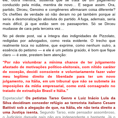
conduzido pela mídia, mentira de novo… E segue assim. Ora,
partido, Dirceu, Genoino e congêneres afirmaram coisa diferente?
Os chefões de verdade só não deram no pé também porque aí
seria a desmoralização absoluta do partido. A fuga, ademais, seria
mais difícil, já que estão sem os passaportes. Só se Dirceu
mudasse de cara pela terceira vez…
No pé deste post, vai a íntegra das indignidades de Pizzolato,
redigidas por advogados, como resta evidente. O trecho que
realmente toca no sublime, que exprime, como nenhum outro, a
essência do petismo — e ele é um petista graúdo, é bom que fique
claro — é este, prestem bem atenção:
“Por não vislumbrar a mínima chance de ter julgamento
afastado de motivações político-eleitorais, com nítido caráter
de exceção, decidi consciente e voluntariamente fazer valer
meu legítimo direito de liberdade para ter um novo
julgamento, na Itália, em um tribunal que não se submete às
imposições da mídia empresarial, como está consagrado no
tratado de extradição Brasil e Itália.”
Espetacular!
Os petistas Tarso Genro e Luiz Inácio Lula da
Silva decidiram conceder refúgio ao terrorista italiano Cesare
Battisti sob a alegação de que, na Itália, ele não teria direito a
uma Justiça isenta.
Segundo Tarso, este pensador assombroso,
o Judiciário daquele país não era independente o bastante. Já o