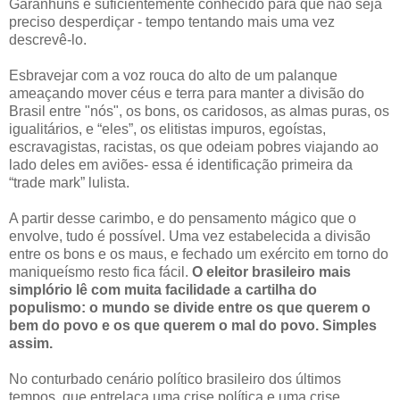
Garanhuns é suficientemente conhecido para que não seja
preciso desperdiçar - tempo tentando mais uma vez
descrevê-lo.
Esbravejar com a voz rouca do alto de um palanque
ameaçando mover céus e terra para manter a divisão do
Brasil entre "nós", os bons, os caridosos, as almas puras, os
igualitários, e “eles”, os elitistas impuros, egoístas,
escravagistas, racistas, os que odeiam pobres viajando ao
lado deles em aviões- essa é identificação primeira da
“trade mark” lulista.
A partir desse carimbo, e do pensamento mágico que o
envolve, tudo é possível. Uma vez estabelecida a divisão
entre os bons e os maus, e fechado um exército em torno do
maniqueísmo resto fica fácil.
O eleitor brasileiro mais
simplório lê com muita facilidade a cartilha do
populismo: o mundo se divide entre os que querem o
bem do povo e os que querem o mal do povo. Simples
assim.
No conturbado cenário político brasileiro dos últimos
tempos, que entrelaça uma crise política e uma crise