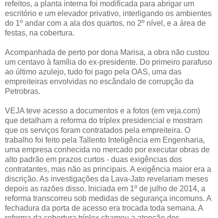
refeitos, a planta interna foi modificada para abrigar um
escritório e um elevador privativo, interligando os ambientes
do 1º andar com a ala dos quartos, no 2º nível, e a área de
festas, na cobertura.
Acompanhada de perto por dona Marisa, a obra não custou
um centavo à família do ex-presidente. Do primeiro parafuso
ao último azulejo, tudo foi pago pela OAS, uma das
empreiteiras envolvidas no escândalo de corrupção da
Petrobras.
VEJA teve acesso a documentos e a fotos (em veja.com)
que detalham a reforma do tríplex presidencial e mostram
que os serviços foram contratados pela empreiteira. O
trabalho foi feito pela Tallento Inteligência em Engenharia,
uma empresa conhecida no mercado por executar obras de
alto padrão em prazos curtos - duas exigências dos
contratantes, mas não as principais. A exigência maior era a
discrição. As investigações da Lava-Jato revelariam meses
depois as razões disso. Iniciada em 1º de julho de 2014, a
reforma transcorreu sob medidas de segurança incomuns. A
fechadura da porta de acesso era trocada toda semana. A
reforma da cobertura tríplex chamou a atenção dos