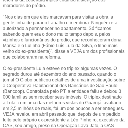
moradores do prédio.
"Nos dias em que eles marcavam para visitar a obra, a
gente tinha de parar o trabalho e ir embora. Ninguém era
autorizado a permanecer no apartamento. Só ficamos
sabendo quem era o dono muito tempo depois, pelos
vizinhos e funcionários do prédio, que reconheceram dona
Marisa e o Lulinha (Fábio Luís Lula da Silva, o filho mais
velho do ex-presidente)", disse a VEJA um dos profissionais
que colaboraram na reforma.
O ex-presidente Lula esteve no tríplex algumas vezes. O
segredo durou até dezembro do ano passado, quando o
jornal O Globo publicou detalhes de uma investigação sobre
a Coo­pe­rativa Habitacional dos Bancários de São Paulo
(Bancoop). Controlada pelo PT, a entidade faliu e deixou 3
000 famílias sem receber seus imóveis. O tríplex destinado
a Lula, com uma das melhores vistas do Guarujá, avaliado
em 2,5 milhões de reais, foi um dos poucos a ser entregues.
VEJA revelou em abril passado que, depois de um pedido
feito pelo próprio ex-presidente a Léo Pinheiro, executivo da
OAS, seu amigo, preso na Operação Lava-­Jato, a OAS