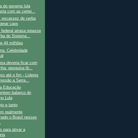
ia do governo lula
sta com as certei...
: escassez de verba
gerar caos
federal atrasa repasse
rba do Sistema...
de 44 milhões
ra: Celebridade
al
sa deveria ficar com
nha: pesquisa Ib...
so até o fim - Líderes
ressão a Serra...
a Educação
ntem balanço do
no Lula
jo e tanto
m realmente
nado o Brasil nesses
.
o para ativar a
ria