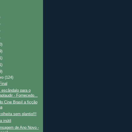
)
)
)
)
0)
9)
1)
1)
9)
bro
(124)
Final
 escândalo para o
aplaudir - Fornecedo...
do Cine Brasil a ficção
na
olheita sem plantio!!!
 inútil
sagem de Ano Novo -