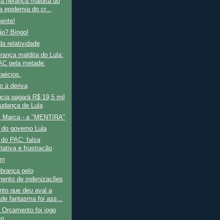
a herança maldita do
a epidemia do cr...
ente!
ão? Bingo!
da relatividade
rança maldita do Lula:
C pela metade.
raécios.
 à deriva
cia pagará R$ 19,5 mil
udança de Lula
al Marca - a "MENTIRA"
 do governo Lula
 do PAC: falsa
tativa e frustração
im
obrança pelo
ento de indenizações
to que deu aval a
ade fantasma foi ass...
 Orçamento foi jogo
co