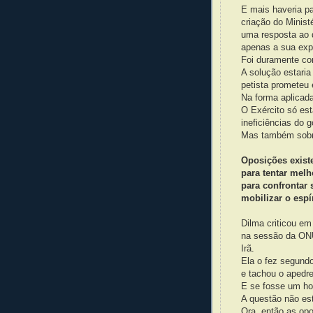
E mais haveria pa
criação do Minist
uma resposta ao 
apenas a sua exp
Foi duramente com
A solução estaria
petista prometeu 
Na forma aplicad
O Exército só es
ineficiências do 
Mas também sobre
Oposições existe
para tentar melh
para confrontar 
mobilizar o espí
Dilma criticou em
na sessão da ONU
Irã.
Ela o fez segundo
e tachou o apedre
E se fosse um 
A questão não es
Ora, então as op