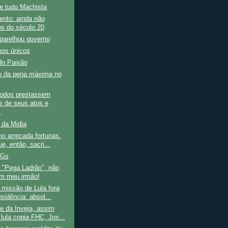
e tudo Machista
nto: ainda não
s do século 20
parelhou governo
os únicos
do Paixão
 da pena máxima no
todos prestassem
s de seus atos e
.
 da Midia
o arrecada fortunas.
e, então, sacri...
GGs
r "Pega Ladrão", não
um meu irmão!
 missão de Lula fora
sidência: absol...
e da Inveja, assim
lula copia FHC, Jos...