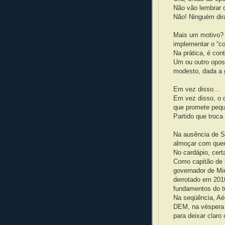
Não vão lembrar 
Não! Ninguém dir
Mais um motivo? 
implementar o “co
Na prática, é con
Um ou outro opos
modesto, dada a 
Em vez disso…
Em vez disso, o
que promete peq
Partido que troc
Na ausência de Se
almoçar com quem
No cardápio, cer
Como capitão de 
governador de Min
derrotado em 2010
fundamentos do t
Na seqüência, Aéc
DEM, na véspera d
para deixar claro