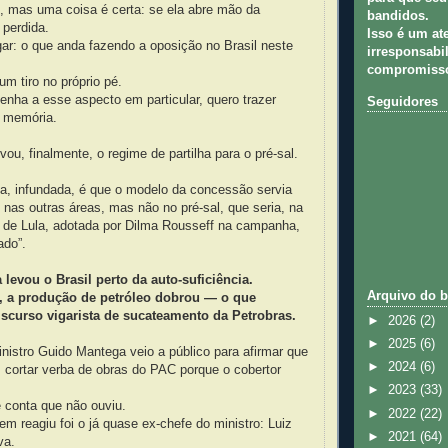
, mas uma coisa é certa: se ela abre mão da
bandidos.
á perdida.
Isso é um at
ar: o que anda fazendo a oposição no Brasil neste
irresponsabil
compromisso
m tiro no próprio pé.
nha a esse aspecto em particular, quero trazer
Seguidores
 memória.
ou, finalmente, o regime de partilha para o pré-sal.
ca, infundada, é que o modelo da concessão servia
 nas outras áreas, mas não no pré-sal, que seria, na
a de Lula, adotada por Dilma Rousseff na campanha,
ado”.
 levou o Brasil perto da auto-suficiência.
Arquivo do b
 a produção de petróleo dobrou — o que
scurso vigarista de sucateamento da Petrobras.
►
2026
(2)
►
2025
(6)
inistro Guido Mantega veio a público para afirmar que
►
2024
(6)
, cortar verba de obras do PAC porque o cobertor
►
2023
(33)
 conta que não ouviu.
►
2022
(22)
m reagiu foi o já quase ex-chefe do ministro: Luiz
►
2021
(64)
va.