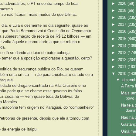
os adversários, o PT encontra tempo de ficar
►
2020
(59)
o mesmo.
►
2019
(66)
s só não ficaram mais mudos do que Dilma…
►
2018
(235
►
2017
(235
dia, e Lula o desmente no dia seguinte, quase ao
que Paulo Bernardo vai à Comissão de Orçamento
►
2016
(535
a superestimação de receita de R$ 12 bilhões — em
►
2015
(840
 volta àquele mesmo corte a que se referia o
►
2014
(139
nda.
ou lá se dando ao luxo de bater cabeça.
►
2013
(174
e temer que a oposição explorasse a questão, certo?
►
2012
(204
►
2011
(183
olítica de segurança pública do Rio, se querem
▼
2010
(143
bém uma crítica — não para crucificar o estado ou a
▼
dezem
 daquele.
idade de droga encontrada na Vila Cruzeiro e no
A Farra 
ão pede que se chame esse governo às falas.
Mais um
duz cocaína — vem quase toda da Bolívia, do
povo 
o Morales.
Na tela 
a maconha tem origem no Paraguai, do “companheiro”
domi
Não há c
etrobras de presente, depois que ele a tomou com
.
Gastança
 da energia de Itaipu.
Uma men