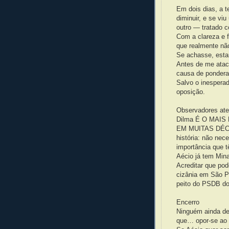
Em dois dias, a
diminuir, e se viu
outro — tratado c
Com a clareza e f
que realmente nã
Se achasse, estar
Antes de me ataca
causa de ponder
Salvo o inespera
oposição.
Observadores aten
Dilma É O MAI
EM MUITAS DÉCAD
história: não ne
importância que 
Aécio já tem Min
Acreditar que pod
cizânia em São Pa
peito do PSDB do
Encerro
Ninguém ainda de
que… opor-se ao 