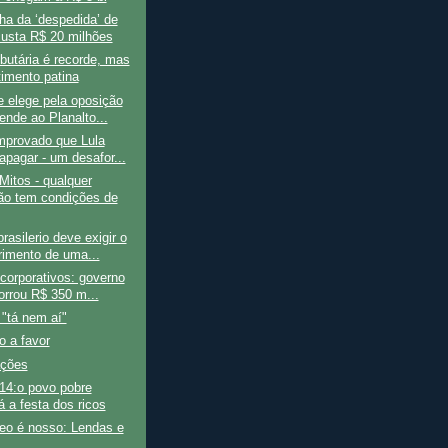
a da ‘despedida’ de
custa R$ 20 milhões
ibutária é recorde, mas
timento patina
 elege pela oposição
ende ao Planalto...
mprovado que Lula
apagar - um desafor...
Mitos - qualquer
ão tem condições de
rasilerio deve exigir o
imento de uma...
corporativos: governo
torrou R$ 350 m...
 "tá nem aí"
o a favor
ações
14:o povo pobre
á a festa dos ricos
eo é nosso: Lendas e