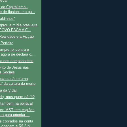
sca!
 ao Capitalismo -
e de Ilusionismo qu...
aldinhos"
prou a mídia brasileira
POVO PAGA A C...
Realidade e a Ficção
Perfeito
mpre foi contra o
 agora se declara c...
ca dos companheiros
nto de Jesus nas
s Sociais
 da oração e uma
ia” da cultura da morte
a da Vida!
ado, mas quem dá fé?
 também na política!
ks: MST tem espiões
ra para orientar ...
s cobrados na conta
z chegam a R$ 5 bi