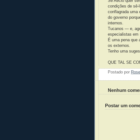
Se Aécio quer ser
condições de sê-l
conflagrada uma 
do governo porqu
internos.
Tucanos — e, ago
especialistas em 
É uma pena que a
os externos.
Tenho uma sugest
QUE TAL SE C
Postado por
Ros
Nenhum comen
Postar um come