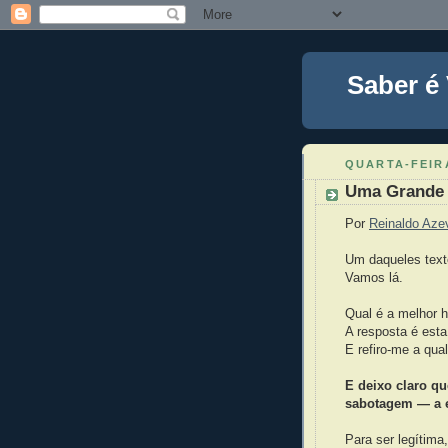
Saber é
QUARTA-FEIRA
Uma Grande 
Por
Reinaldo Aze
Um daqueles text
Vamos lá.
Qual é a melhor h
A resposta é esta
E refiro-me a qua
E deixo claro qu
sabotagem — a e
Para ser legítima