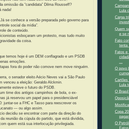
da omissão da “candidata” Dilma Rousseff?
Campanh
á nada!
Lula 
Carga tr
Já se conhece a versão preparada pelo governo para
inves
ntrole social da mídia”.
Quem se
trole de conteúdo.
e se r
icionistas esboçaram um protesto, mas tudo muito
Fato co
gravidade da coisa.
tenta 
Fatos e 
 que temos hoje é um DEM conflagrado e um PSDB
cidad
uenas emoções.
...
a tapas fora do poder não comove nem move ninguém.
O povo b
cumpr
rra, o senador eleito Aécio Neves vai a São Paulo
Cartões 
 venceu a eleição: Geraldo Alckmin.
Lula 
tamente esteve o futuro do PSDB.
O Brasil
um time dos antigos campinhos de bola, o ex-
as já reservou um papel para o presidenciável
Oposiçã
: juntar-se a FHC e Tasso para reescrever os
Mistific
ucanato — ou algo assim.
Copa 20
io decidiu se encontrar com parte da direção do
pagar
a reunião da cúpula do partido, que está dividida,
O Petról
 com quem está sua interlocução privilegiada.
Fatos