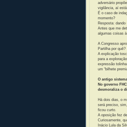
adversário propõe
vigilância, aí est
É o caso de indag
momento?
Resposta: dando u
Antes que me dete
algumas coisas à
A Congresso aprov
Partilha por quê?
A explicação tos
para a exploração
expressão tolinh
um “bilhete premi
O antigo sistema
No governo FHC,
desmoraliza o di
Há dois dias, o m
será preciso, sim
ficou curto.
A oposição fez de
Curiosamente, que
Inácio Lula da Sil