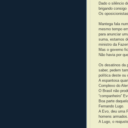
Dado o silêncio d
brigando consig
Os oposicionista
Mantega fala num 
mesmo tempo em 
para anunciar um
suma, estamos de
ministro da Faze
Mas o governo fic
Não havia por qu
Os desatinos da p
saber, pedem tam
política deste ou
A espantosa quant
Complexo do Alem
O Brasil não pro
“companheiro” Ev
Boa parte daquel
Fernando Lugo.
A Evo, deu uma P
homens armados
A Lugo, o reajuste