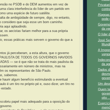
 tensão no PSDB e do DEM aumentou em vez de
Privatar
 uma clara interferência do líder de um partido em
contra
omo uma espécie de futuro satélite.
Alagoas
alta de ambigüidade de sempre, digo, no entanto,
pode 
o considero que seja esse um bom caminho.
Governo 
ia aqui aplaudindo.
da ve
r, os aecistas fariam melhor para a sua própria
O líder 
assem.
do, essas práticas mais servem o governo do que a
José Ser
Mundi
A Impren
tos já perceberam, a esta altura, que o governo
vergo
S PAULISTA DE TODOS OS GOVERNOS HAVIDOS
Indecoro
AS — se é que não se trata do mais paulista da
da ag
cessariamente em número de ministros, mas na
Dados d
têm os representantes de São Paulo.
desme
as, sabemos.
gover
e haurir algum benefício estimulando a eventual
Um dese
ulo é um tiro no próprio pé e, ouso dizer, um tiro no
 estado.
Quem te
gover
oito ..
scobriu papel mais adequado para a oposição do
Exercíci
governo.
memó