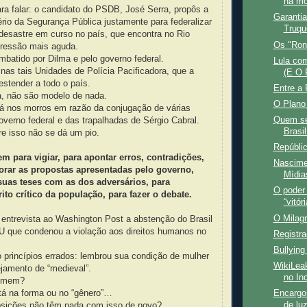
na mo
ra falar: o candidato do PSDB, José Serra, propôs a
Garantia
ério da Segurança Pública justamente para federalizar
Truqu
desastre em curso no país, que encontra no Rio
Os "Ron
ressão mais aguda.
batido por Dilma e pelo governo federal.
Lula com
 nas tais Unidades de Polícia Pacificadora, que a
(E O 
estender a todo o país.
Entre a 
a, não são modelo de nada.
O Plano 
tá nos morros em razão da conjugação de várias
Quem se
governo federal e das trapalhadas de Sérgio Cabral.
Brasil
 isso não se dá um pio.
Repúbli
m para vigiar, para apontar erros, contradições,
Nascime
orar as propostas apresentadas pelo governo,
Mídia
suas teses com as dos adversários, para
O poder
rito crítico da população, para fazer o debate.
“vitór
O Milagr
 entrevista ao Washington Post a abstenção do Brasil
 que condenou a violação aos direitos humanos no
Registr
Bullying
 princípios errados: lembrou sua condição de mulher
WikiLea
jamento de “medieval”.
no Inc
homem?
tá na forma ou no “gênero”…
Encargo
de lu
osições não têm nada com isso de novo?