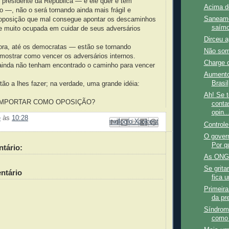
 presidente da República — e ele quer e tem
Acima d
o —, não o será tornando ainda mais frágil e
Saneame
oposição que mal consegue apontar os descaminhos
saímo
e muito ocupada em cuidar de seus adversários
Dirceu a
ra, até os democratas — estão se tornando
Não som
mostrar como vencer os adversários internos.
Charge 
inda não tenham encontrado o caminho para vencer
Aumento
Brasil
ão a lhes fazer; na verdade, uma grande idéia:
Ah! Se 
OMPORTAR COMO OPOSIÇÃO?
conta
opin..
e
às
10:28
Enviar por e-mail
Compartilhar no Facebook
Compartilhar com o Pinterest
Postar no blog!
Compartilhar no X
Controle
O govern
Por qu
tário:
As ON
Se grita
ntário
fica 
Primeira
da pre
Síndrom
como 