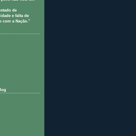
estado de
idade e falta de
 com a Nação."
log