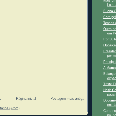
Mais um
Lula: 
Buona G
Corrupç
Teorias 
Outra he
um PA
Por 30 t
Oposição
Presidên
por m
Princip
A Marca
Balanço
expec
Triste F
Haiti: C
pagam
e
Página inicial
Postagem mais antiga
Documen
entid
tários (Atom)
Corte no
políti