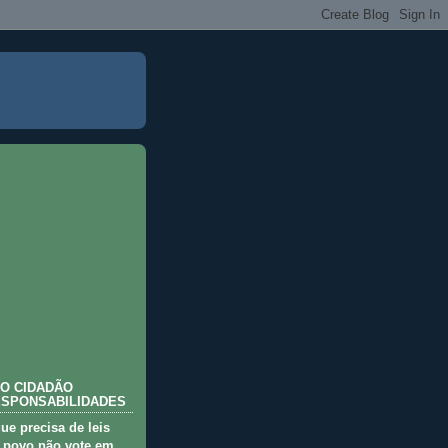
O CIDADÃO
ESPONSABILIDADES
que precisa de leis
 povo não vote em