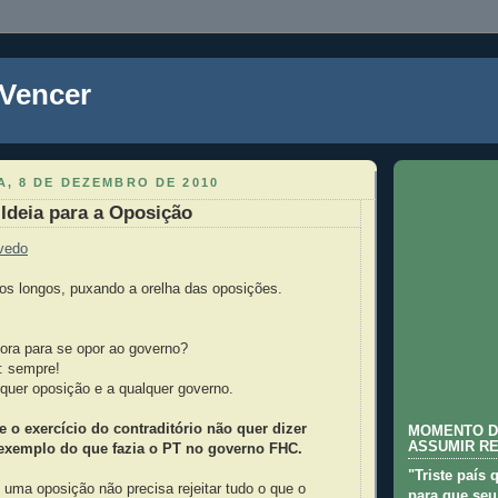
 Vencer
, 8 DE DEZEMBRO DE 2010
Ideia para a Oposição
vedo
os longos, puxando a orelha das oposições.
ora para se opor ao governo?
: sempre!
lquer oposição e a qualquer governo.
e o exercício do contraditório não quer dizer
MOMENTO D
ASSUMIR R
xemplo do que fazia o PT no governo FHC.
"Triste país 
, uma oposição não precisa rejeitar tudo o que o
para que seu