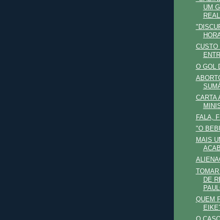
UM 
REAL
"DISCU
HORA
CUSTO 
ENTR
O GOL 
ABORTO
SUM
CARTA 
MINI
FALA, 
"O BEB
MAIS U
ACAB
ALIENA
TOMAR 
DE R
PAULO
QUEM P
EIKE
O CAS