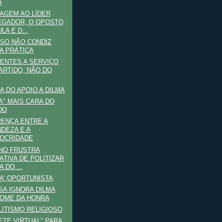
A
AGEM AO LÍDER
GADOR, O OPOSTO
LA E D...
SO NÃO CONDIZ
A PRÁTICA
ENTES A SERVIÇO
ARTIDO, NÃO DO
A DO APOIO A DILMA
ZA" MAIS CARA DO
DO
RENÇA ENTRE A
DEZA E A
OCRIDADE
NO FRUSTRA
ATIVA DE POLITIZAR
A DO ...
A' OPORTUNISTA
A IGNORA DILMA
OME DA HONRA
ITISMO RELIGIOSO
ETE VIRTUAL" PARA