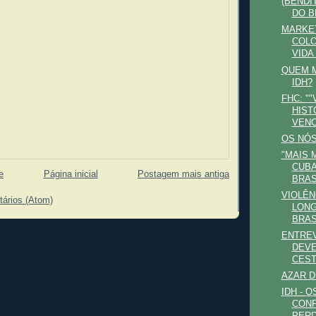
(BENDI
DO 
MARKET
COLO
VIDA
QUEM 
IDH?
FHC: "
HIST
VENC
OS NÓS
"MAIS 
CUBA
e
Página inicial
Postagem mais antiga
BRAS.
VIOLÊN
tários (Atom)
LONG
BRAS
ENTREV
DEVE
CESTA
AZAR D
IDH - 
CONF