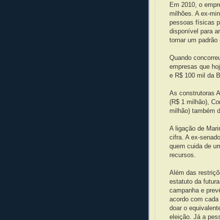
Em 2010, o empre
milhões. A ex-mi
pessoas físicas p
disponível para a
tornar um padrão
Quando concorreu
empresas que hoj
e R$ 100 mil da B
As construtoras 
(R$ 1 milhão), Co
milhão) também d
A ligação de Mari
cifra. A ex-senad
quem cuida de uma
recursos.
Além das restriç
estatuto da futur
campanha e prevê 
acordo com cada t
doar o equivalent
eleição. Já a pes