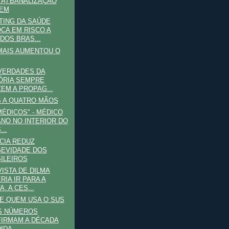
TA) BANALIZAÇÃO
BEM
ING DA SAÚDE
CA EM RISCO A
 DOS BRAS...
MAIS AUMENTOU O
"VERDADES DA
ÓRIA SEMPRE
EM A PROPAG...
 A QUATRO MÃOS
MÉDICOS" - MÉDICO
NO NO INTERIOR DO
..
CIA REDUZ
EVIDADE DOS
ILEIROS
ISTA DE DILMA
RIA IR PARA A
. A CES...
E QUEM USA O SUS
OS NÚMEROS
IRMAM A DÉCADA