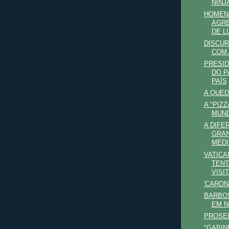
NINJ
HOMEN
AGRE
DE LU
DISCUR
COM 
PRESID
DO P
PAÍS
A QUED
A "PIZ
MUN
A DIFE
GRAN
MEDI
VATICA
TENT
VISIT
'CARON
BARBOS
EM N
PROSEL
"GABIN