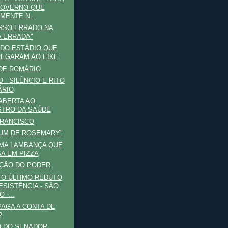
GOVERNO QUE
MENTE N...
RSO ERRADO NA
 ERRADA"
DO ESTÁDIO QUE
EGARAM AO EIKE
DE ROMÁRIO
 - SILÊNCIO E RITO
ÁRIO
ABERTA AO
STRO DA SAÚDE
FRANCISCO
UM DE ROSEMARY"
MA LAMBANÇA QUE
A EM PIZZA
ÇÃO DO PODER
O ÚLTIMO REDUTO
ESISTÊNCIA - SÃO
 -...
AGA A CONTA DE
?
O DO SENADOR