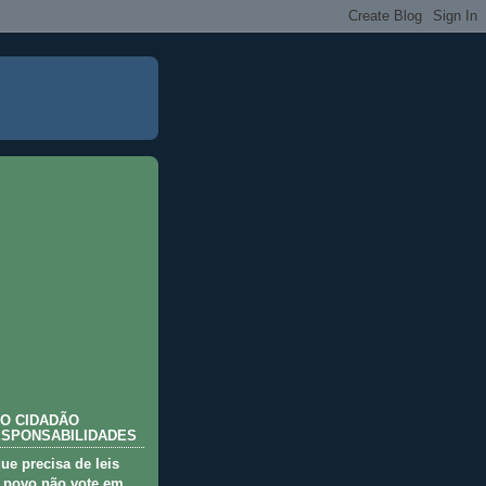
O CIDADÃO
ESPONSABILIDADES
que precisa de leis
 povo não vote em