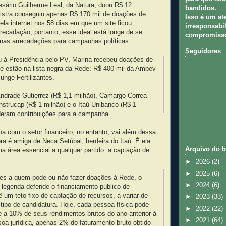
sário Guilherme Leal, da Natura, doou R$ 12
bandidos.
nistra conseguiu apenas R$ 170 mil de doações de
Isso é um at
ela internet nos 58 dias em que um site ficou
irresponsabil
rrecadação, portanto, esse ideal está longe de se
compromisso
 nas arrecadações para campanhas políticas.
Seguidores
 à Presidência pelo PV, Marina recebeu doações de
e estão na lista negra da Rede: R$ 400 mil da Ambev
unge Fertilizantes.
Andrade Gutierrez (R$ 1,1 milhão), Camargo Correa
nstrucap (R$ 1 milhão) e o Itaú Unibanco (R$ 1
eram contribuições para a campanha.
na com o setor financeiro, no entanto, vai além dessa
ora é amiga de Neca Setúbal, herdeira do Itaú. É ela
Arquivo do b
 área essencial a qualquer partido: a captação de
►
2026
(2)
►
2025
(6)
ões a quem pode ou não fazer doações à Rede, o
►
2024
(6)
a legenda defende o financiamento público de
um teto fixo de captação de recursos, a variar de
►
2023
(33)
ipo de candidatura. Hoje, cada pessoa física pode
►
2022
(22)
e a 10% de seus rendimentos brutos do ano anterior à
►
2021
(64)
soa jurídica, apenas 2% do faturamento bruto obtido