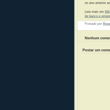
no ano anterior ao
Leia mais em
Mil
de banco e emprei
Postado por
Ros
Nenhum comen
Postar um come