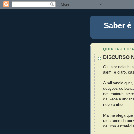
Saber é
QUINTA-FEIRA
DISCURSO N
O maior acionista
além, é claro, d
A militância quer
doações de banco
das maiores acion
da Rede e angaria
novo partido.
Marina alega que 
uma série de con
de uma estratégi