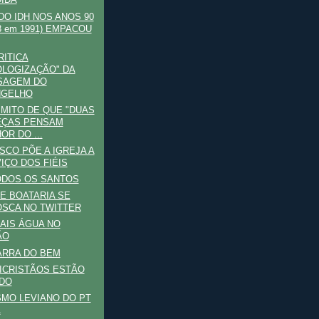
IDA
DO IDH NOS ANOS 90
93 em 1991) EMPACOU
RITICA
OLOGIZAÇÃO" DA
SAGEM DO
NGELHO
 MITO DE QUE "DUAS
EÇAS PENSAM
OR DO ...
SCO PÕE A IGREJA A
IÇO DOS FIÉIS
ODOS OS SANTOS
E BOATARIA SE
SCA NO TWITTER
AIS ÁGUA NO
ÃO
ARRA DO BEM
ICRISTÃOS ESTÃO
DO
SMO LEVIANO DO PT
A