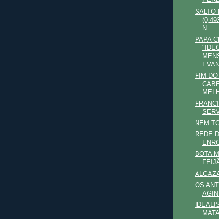
PERD
SALTO 
(0,4
N...
PAPA C
"IDE
MEN
EVA
FIM DO
CAB
MELH
FRANCI
SERV
NEM T
REDE D
ENRO
BOTA M
FEIJ
ALGAZ
OS ANT
AGIN
IDEALI
MAT