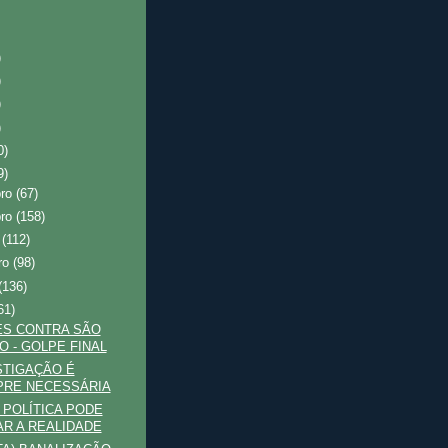
)
)
)
)
0)
9)
bro
(67)
bro
(158)
o
(112)
ro
(98)
(136)
61)
ES CONTRA SÃO
O - GOLPE FINAL
STIGAÇÃO É
RE NECESSÁRIA
 POLÍTICA PODE
R A REALIDADE