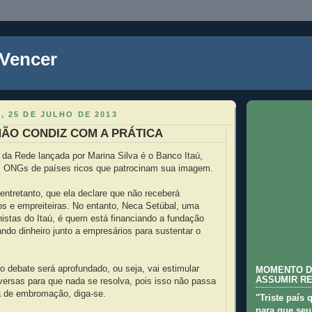
 Vencer
, 25 DE JULHO DE 2013
ÃO CONDIZ COM A PRÁTICA
 da Rede lançada por Marina Silva é o Banco Itaú,
as ONGs de países ricos que patrocinam sua imagem.
, entretanto, que ela declare que não receberá
s e empreiteiras. No entanto, Neca Setúbal, uma
istas do Itaú, é quem está financiando a fundação
ndo dinheiro junto a empresários para sustentar o
o debate será aprofundado, ou seja, vai estimular
MOMENTO D
ASSUMIR R
versas para que nada se resolva, pois isso não passa
a de embromação, diga-se.
"Triste país 
para que seu