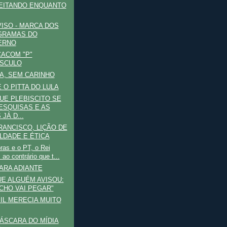
EITANDO ENQUANTO
ISO - MARCA DOS
GRAMAS DO
ERNO
CACOM "P"
SCULO
A, SEM CARINHO
É O PITTA DO LULA
UE PLEBISCITO SE
ESQUISAS E AS
JÁ D...
RANCISCO, LIÇÃO DE
LDADE E ÉTICA
ras e o PT, o Rei
ao contrário que t...
ARA ADIANTE
E ALGUÉM AVISOU:
ICHO VAI PEGAR"
IL MERECIA MUITO
MÁSCARA DO MÍDIA