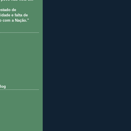
estado de
idade e falta de
 com a Nação."
log