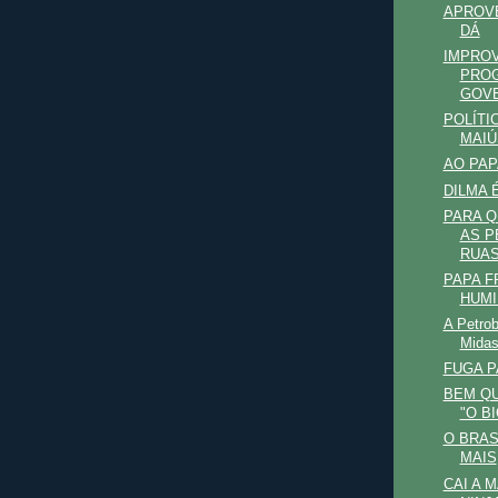
APROV
DÁ
IMPROV
PRO
GOV
POLÍTI
MAIÚ
AO PAP
DILMA 
PARA Q
AS P
RUAS 
PAPA F
HUMI
A Petrob
Midas 
FUGA P
BEM QU
"O B
O BRAS
MAIS
CAI A 