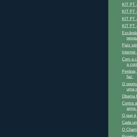
KIT PT -
KIT PT -
KIT PT -
KIT PT 
Escânda
pesqu
País sér
Internet
Com a ca
a cor
Perdoai,
faz.
O oportu
uma d
Obama h
Contra a
arma 
O que é
Cada um
O Chamb
Projeto