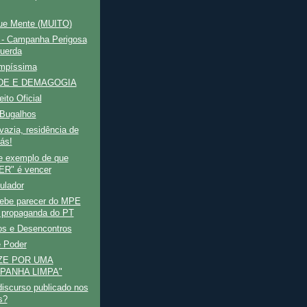
ue Mente (MUITO)
 - Campanha Perigosa
uerda
impíssima
DE E DEMAGOGIA
ito Oficial
 Bugalhos
azia, residência de
ás!
e exemplo de que
R" é vencer
ulador
ebe parecer do MPE
 propaganda do PT
os e Desencontros
é Poder
ZE POR UMA
PANHA LIMPA"
iscurso publicado nos
s?