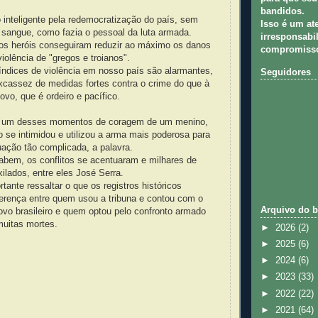
bandidos.
 inteligente pela redemocratização do país, sem
Isso é um at
sangue, como fazia o pessoal da luta armada.
irresponsabil
os heróis conseguiram reduzir ao máximo os danos
compromisso
iolência de "gregos e troianos".
índices de violência em nosso país são alarmantes,
Seguidores
xcassez de medidas fortes contra o crime do que à
ovo, que é ordeiro e pacífico.
er um desses momentos de coragem de um menino,
 se intimidou e utilizou a arma mais poderosa para
uação tão complicada, a palavra.
sabem, os conflitos se acentuaram e milhares de
ilados, entre eles José Serra.
tante ressaltar o que os registros históricos
erença entre quem usou a tribuna e contou com o
Arquivo do b
ovo brasileiro e quem optou pelo confronto armado
muitas mortes.
►
2026
(2)
►
2025
(6)
►
2024
(6)
►
2023
(33)
►
2022
(22)
►
2021
(64)