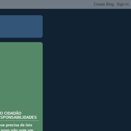
O CIDADÃO
ESPONSABILIDADES
que precisa de leis
 povo não vote em