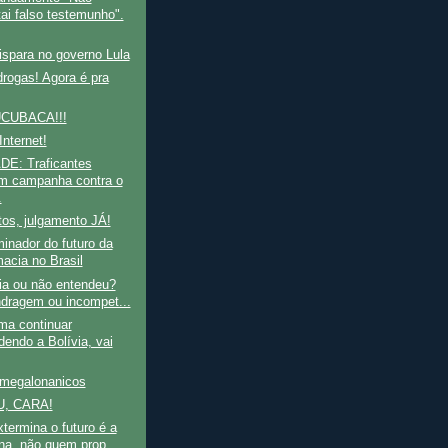
tai falso testemunho".
ispara no governo Lula
rogas! Agora é pra
CUBACA!!!
Internet!
E: Traficantes
m campanha contra o
.
os, julgamento JÁ!
inador do futuro da
macia no Brasil
ia ou não entendeu?
dragem ou incompet...
ma continuar
dendo a Bolívia, vai
megalonanicos
, CARA!
ermina o futuro é a
na, não quem prop...