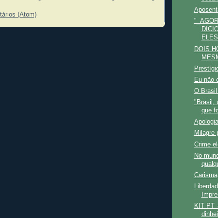
Aposenta
tários (Atom)
"_AGOR
DICI
ELES.
DOIS H
MES
Prestígi
Eu não e
O Brasil
"Brasil,
que f
Apologi
Milagre 
Crime el
No mund
qualq
Carisma,
Liberda
Impre
KIT PT 
dinhe