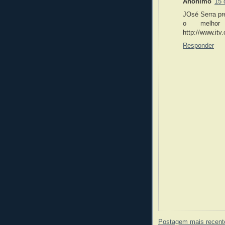
Anônimo
15 
JOsé Serra pr
o melho
http://www.itv
Responder
Postagem mais recent