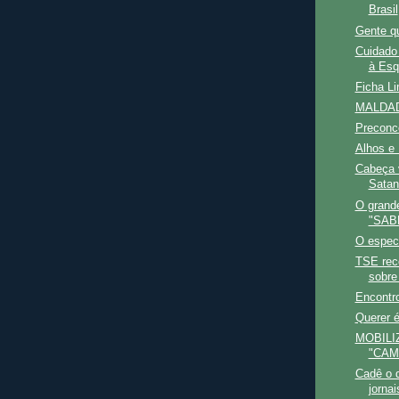
Brasil
Gente q
Cuidado
à Esq
Ficha L
MALDA
Preconce
Alhos e
Cabeça v
Satan
O grand
"SABE
O espec
TSE rec
sobre
Encontr
Querer 
MOBILI
"CAM
Cadê o d
jornai