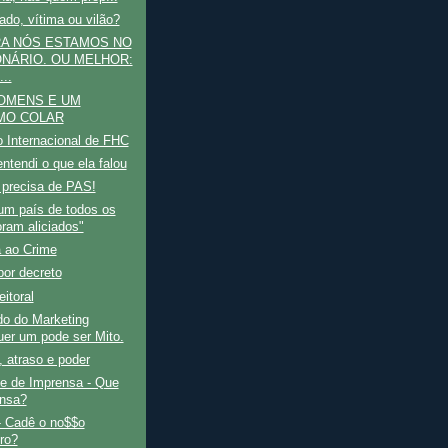
do, vítima ou vilão?
A NÓS ESTAMOS NO
ONÁRIO. OU MELHOR:
..
OMENS E UM
MO COLAR
o Internacional de FHC
ntendi o que ela falou
 precisa de PAS!
 um país de todos os
oram aliciados"
a ao Crime
por decreto
eitoral
o do Marketing
uer um pode ser Mito.
 atraso e poder
de de Imprensa - Que
nsa?
- Cadê o no$$o
iro?