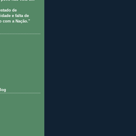
estado de
idade e falta de
 com a Nação."
log