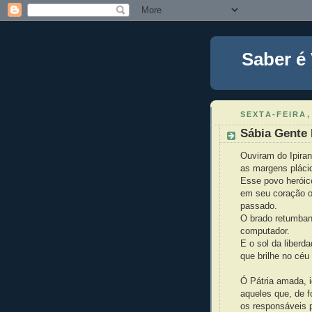
Saber é
SEXTA-FEIRA,
Sábia Gente 
Ouviram do Ipira
as margens pláci
Esse povo heróic
em seu coração o
passado.
O brado retumbant
computador.
E o sol da liber
que brilhe no céu
Ó Pátria amada, i
aqueles que, de f
os responsáveis 