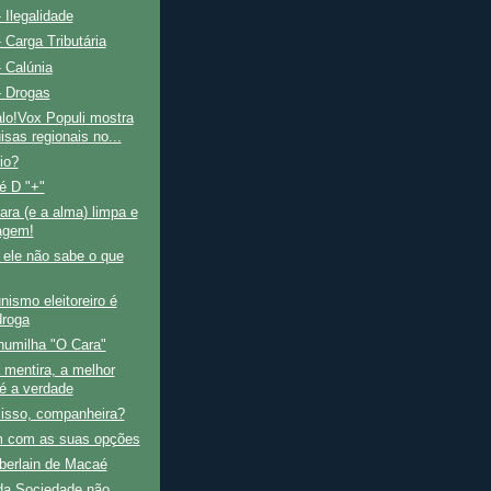
 Ilegalidade
 Carga Tributária
 Calúnia
- Drogas
lo!Vox Populi mostra
isas regionais no...
io?
 é D "+"
ra (e a alma) limpa e
agem!
 ele não sabe o que
nismo eleitoreiro é
roga
umilha "O Cara"
 mentira, a melhor
é a verdade
 isso, companheira?
 com as suas opções
erlain de Macaé
 da Sociedade não