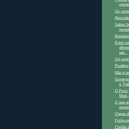
inter
Os núme
Reivindi
Sábia Ge
resga
Brasilei
Entre s
difer
par...
Um exem
Prudênc
Não é po
Governo 
e Tra
O Povo 
Mais 
O que e
exist
Chega d
Político
Chefão 