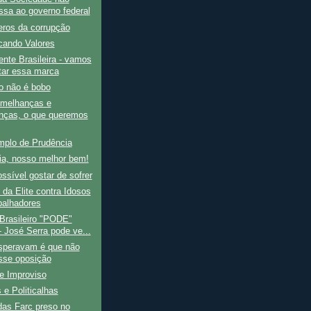
essa ao governo federal
ros da corrupção
cando Valores
nte Brasileira - vamos
tar essa marca
ro não é bobo
emelhanças e
enças, o que queremos
plo de Prudência
ia, nosso melhor bem!
ssível gostar de sofrer
da Elite contra Idosos
balhadores
Brasileiro "PODE"
- José Serra pode ve...
speravam é que não
isse oposição
e Improviso
s e Politicalhas
das Farc preso no