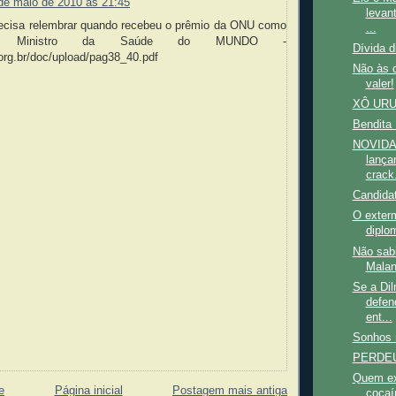
de maio de 2010 às 21:45
levan
ecisa relembrar quando recebeu o prêmio da ONU como
...
r Ministro da Saúde do MUNDO -
Dívida d
.org.br/doc/upload/pag38_40.pdf
Não às d
valer!
XÔ URU
Bendita 
NOVIDAD
lança
crack
Candidat
O exterm
diplo
Não sab
Malan
Se a Dil
defen
ent...
Sonhos 
PERDEU
Quem ext
e
Página inicial
Postagem mais antiga
cocaí