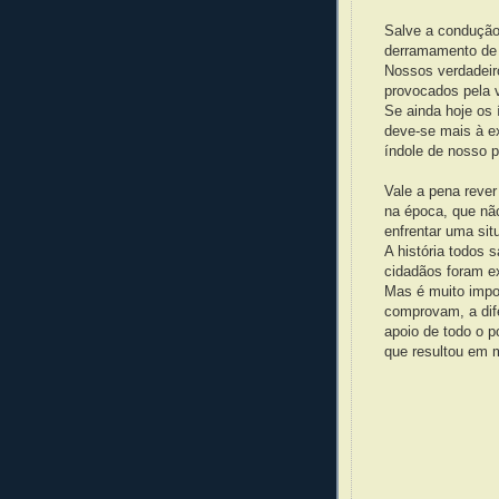
Salve a condução
derramamento de 
Nossos verdadeir
provocados pela v
Se ainda hoje os 
deve-se mais à e
índole de nosso p
Vale a pena rev
na época, que não
enfrentar uma sit
A história todos 
cidadãos foram ex
Mas é muito impor
comprovam, a dif
apoio de todo o p
que resultou em 