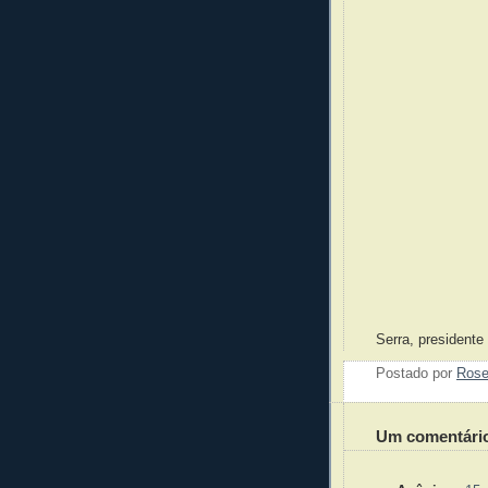
Serra, president
Postado por
Ros
Um comentári