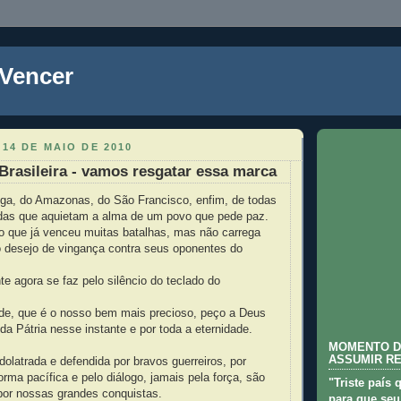
 Vencer
 14 DE MAIO DE 2010
Brasileira - vamos resgatar essa marca
nga, do Amazonas, do São Francisco, enfim, de todas
das que aquietam a alma de um povo que pede paz.
o que já venceu muitas batalhas, mas não carrega
 desejo de vingança contra seus oponentes do
e agora se faz pelo silêncio do teclado do
dade, que é o nosso bem mais precioso, peço a Deus
 da Pátria nesse instante e por toda a eternidade.
MOMENTO D
ASSUMIR R
dolatrada e defendida por bravos guerreiros, por
orma pacífica e pelo diálogo, jamais pela força, são
"Triste país 
por nossas grandes conquistas.
para que seu