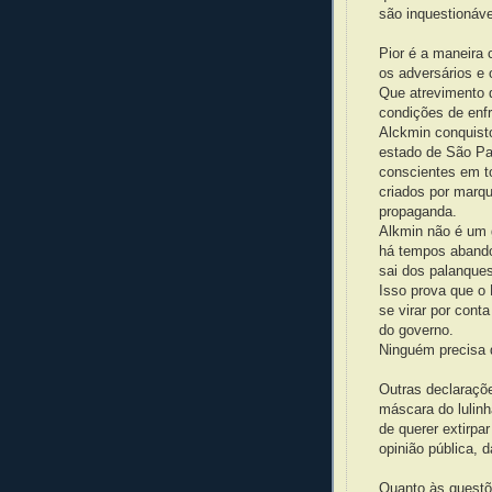
são inquestionáve
Pior é a maneira 
os adversários e o
Que atrevimento d
condições de enfr
Alckmin conquist
estado de São Pa
conscientes em t
criados por marqu
propaganda.
Alkmin não é um g
há tempos abando
sai dos palanques 
Isso prova que o 
se virar por conta
do governo.
Ninguém precisa 
Outras declaraçõe
máscara do lulin
de querer extirpa
opinião pública, d
Quanto às questõ