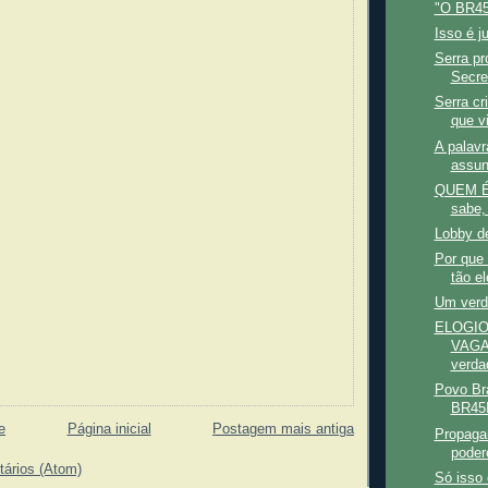
"O BR4
Isso é j
Serra pr
Secre
Serra cr
que vi
A palav
assun
QUEM É
sabe,
Lobby de
Por que 
tão e
Um verd
ELOGIO
VAGA
verdad
Povo Bra
BR45I
e
Página inicial
Postagem mais antiga
Propaga
poder
tários (Atom)
Só isso