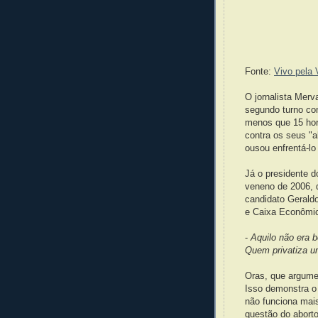
Fonte:
Vivo pela 
O jornalista Merv
segundo turno con
menos que 15 hor
contra os seus "
ousou enfrentá-lo
Já o presidente 
veneno de 2006, 
candidato Geraldo
e Caixa Econômic
-
Aquilo não era b
Quem privatiza um
Oras, que argume
Isso demonstra o
não funciona mais
questão do abort