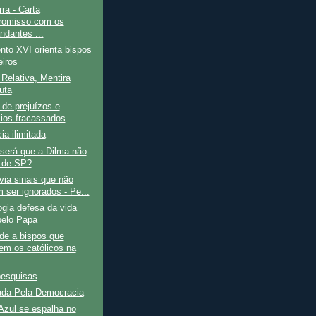
ra - Carta
romisso com os
dantes ...
to XVI orienta bispos
eiros
Relativa, Mentira
uta
de prejuízos e
ios fracassados
ia ilimitada
será que a Dilma não
 de SP?
ia sinais que não
 ser ignorados - Pe...
ogia defesa da vida
 pelo Papa
de a bispos que
tem os católicos na
pesquisas
da Pela Democracia
Azul se espalha no