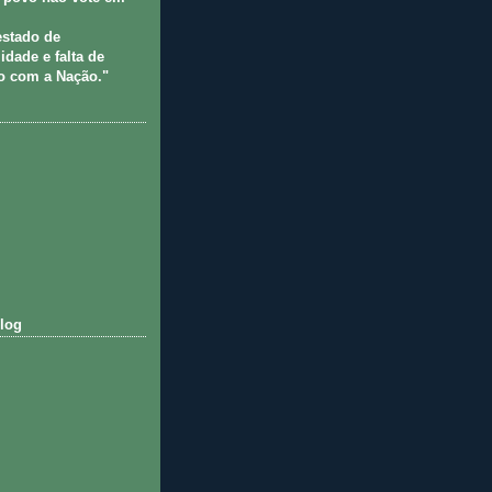
estado de
idade e falta de
 com a Nação."
log