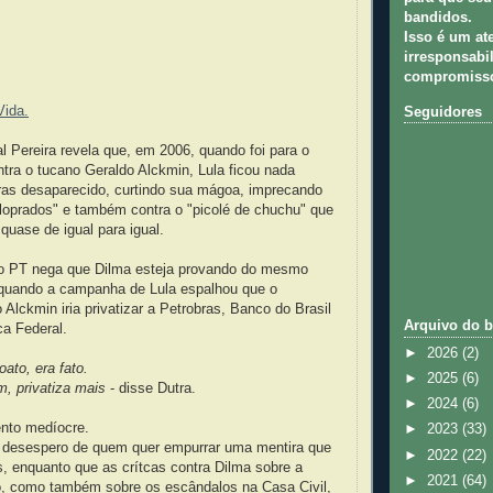
bandidos.
Isso é um at
irresponsabil
compromisso
Vida.
Seguidores
al Pereira revela que, em 2006, quando foi para o
tra o tucano Geraldo Alckmin, Lula ficou nada
as desaparecido, curtindo sua mágoa, imprecando
aloprados" e também contra o "picolé de chuchu" que
 quase de igual para igual.
do PT nega que Dilma esteja provando do mesmo
quando a campanha de Lula espalhou que o
 Alckmin iria privatizar a Petrobras, Banco do Brasil
Arquivo do b
a Federal.
►
2026
(2)
oato, era fato.
►
2025
(6)
, privatiza mais
- disse Dutra.
►
2024
(6)
nto medíocre.
►
2023
(33)
 desespero de quem quer empurrar uma mentira que
►
2022
(22)
, enquanto que as crítcas contra Dilma sobre a
►
2021
(64)
o, como também sobre os escândalos na Casa Civil,