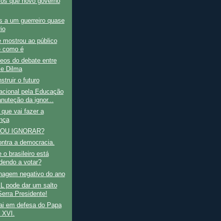
los que novo governo
s a um guerreiro quase
rio
 mostrou ao público
 como é
eos do debate entre
 e Dilma
struir o futuro
acional pela Educação
nuteção da ignor...
que vai fazer a
ença
OU IGNORAR?
ntra a democracia.
 o brasileiro está
dendo a votar?
nagem negativo do ano
L pode dar um salto
erra Presidente!
i em defesa do Papa
 XVI.