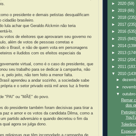
►
2020
(59)
is.
►
2019
(66)
como o presidente e demais petistas desqualificam
►
2018
(235
 cidadão brasileiro.
►
2017
(235
o lula achar que Geraldo Alckmin não teria
entá-lo.
►
2016
(535
ou votos de eleitores que aprovaram seu governo no
►
2015
(840
ulo, além de votos de pessoas corretas e
►
2014
(139
odo o Brasil, e não de quem vota em personagens
►
2013
(174
eteiros e iludidos com os efeitos especiais da
►
2012
(204
overnante virtual, como é o caso do presidente, que
►
2011
(183
nou seu trabalho para se dedicar à campanha, não
▼
2010
(143
e, pelo jeito, não tem feito a menor falta.
►
dezem
Brasil aprendeu a andar sozinho, a sociedade sabe
 própria e o setor privado está mil anos luz à frente
►
novem
▼
outubr
de "PAI" ou "MÃE" do povo.
Remar c
dos q
s do presidente também foram decisivas para tirar a
Petrolei
ha paz e amor e os votos da candidata Dilma, como a
YouT
r um partido adversário e quando decretou o fim da
a qual agora se julga dono.
Tolerânc
Especial
es religiosas que têm incomodado a campanha de