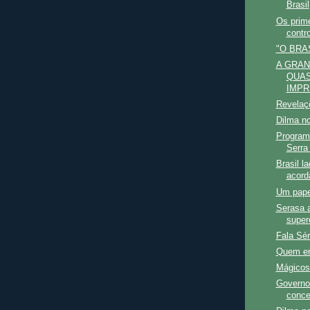
Brasil
Os prime
contro
"O BRA
A GRAN
QUAS
IMPR
Revelaç
Dilma no
Program
Serra 
Brasil l
acord
Um pape
Serasa a
super
Fala Sér
Quem e
Mágicos
Governo
conce