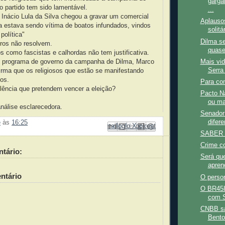
garga
o partido tem sido lamentável.
...
 Inácio Lula da Silva chegou a gravar um comercial
Aplauso
a estava sendo vítima de boatos infundados, vindos
solitá
política"
Dilma se
ros não resolvem.
quase
os como fascistas e calhordas não tem justificativa.
Mais vid
 programa de governo da campanha de Dilma, Marco
Serra
firma que os religiosos que estão se manifestando
os.
Para con
lência que pretendem vencer a eleição?
Pacto N
ou ma
álise esclarecedora.
Senador 
difer
e
às
16:25
Enviar por e-mail
Compartilhar no Facebook
Compartilhar com o Pinterest
Postar no blog!
Compartilhar no X
SABER 
Crime co
tário:
Será que
apren
ntário
O perso
O BR45I
com S
CNBB sa
Bento