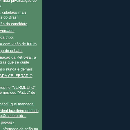
rmitiu privatização do
l
s cidadãos mais
es do Brasil
fia da candidata
 verdade.
da tribo
a com visão de futuro
ge de debate.
iação da Petro-sal, a
bras que se cuide
so nunca é demais
ARA CELEBRAR O
emos no "VERMELHO"
remos céu "AZUL" de
handi, que mancada!
deal brasileiro defende
ssão sobre ab...
 provas?
i informada de ação na