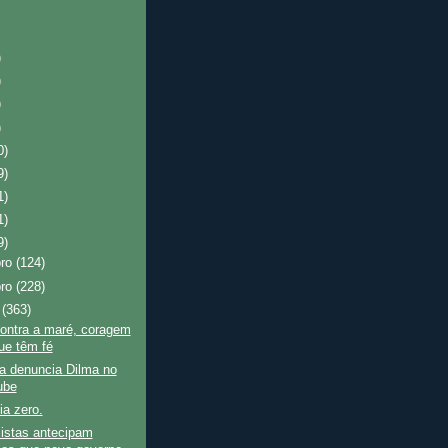
)
)
)
)
0)
9)
1)
1)
9)
bro
(124)
bro
(228)
o
(363)
ontra a maré, coragem
ue têm fé
ra denuncia Dilma no
ube
ia zero.
istas antecipam