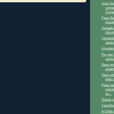
José Ser
comp
Coman
Papa Ben
brasil
Verdade 
Absol
Campeã 
negóc
Arrogânc
Por que 
gosta
Deus env
podem
Serra el
feita
Papa pe
orien
po...
Outras 
Caminha
A Onda 