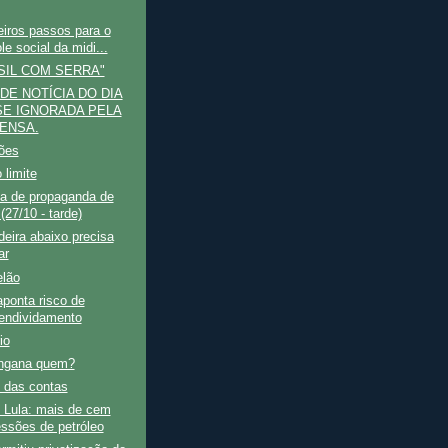
iros passos para o
le social da midi...
SIL COM SERRA"
DE NOTÍCIA DO DIA
E IGNORADA PELA
ENSA.
ões
 limite
a de propaganda de
(27/10 - tarde)
adeira abaixo precisa
ar
lão
ponta risco de
endividamento
io
ngana quem?
 das contas
 Lula: mais de cem
ssões de petróleo