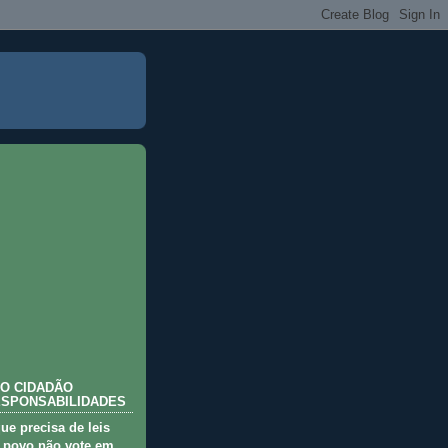
O CIDADÃO
ESPONSABILIDADES
que precisa de leis
 povo não vote em