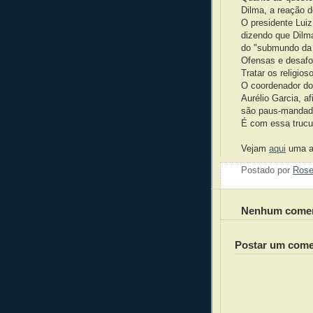
Dilma, a reação d
O presidente Luiz
dizendo que Dilm
do "submundo da 
Ofensas e desafo
Tratar os religios
O coordenador do
Aurélio Garcia, a
são paus-mandad
É com essa trucu
Vejam
aqui
uma an
Postado por
Ros
Nenhum comen
Postar um come