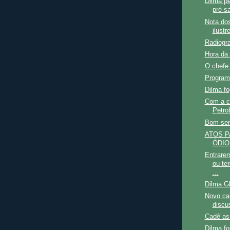
Dilma pe
pré-sa
Nota do
ilustr
Radiogra
Hora da
O chefe 
Program
Dilma fo
Com a cr
Petro
Bom sen
ATOS P
ÓDIO
Entrar
ou te
...
Dilma G
Novo car
discu
Cadê as
Dilma fo