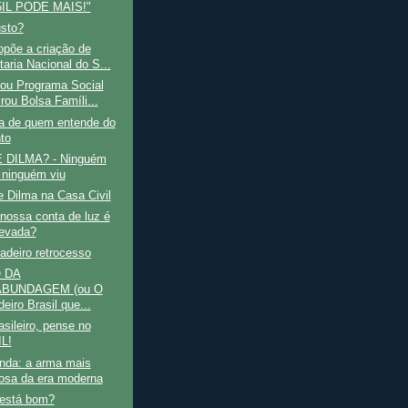
5IL PODE MAIS!"
usto?
opõe a criação de
taria Nacional do S...
iou Programa Social
rou Bolsa Famíli...
ra de quem entende do
to
 DILMA? - Ninguém
 ninguém viu
 Dilma na Casa Civil
nossa conta de luz é
levada?
adeiro retrocesso
 DA
BUNDAGEM (ou O
eiro Brasil que...
sileiro, pense no
L!
nda: a arma mais
osa da era moderna
 está bom?