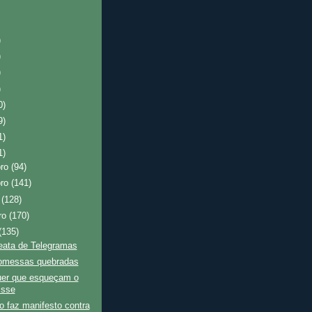
)
)
)
)
0)
9)
1)
1)
bro
(94)
bro
(141)
o
(128)
ro
(170)
(135)
eata de Telegramas
omessas quebradas
uer que esqueçam o
isse
 faz manifesto contra