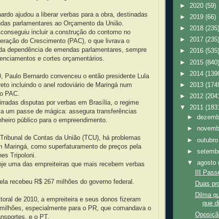
►
2020
(59)
nardo ajudou a liberar verbas para a obra, destinadas
►
2019
(66)
das parlamentares ao Orçamento da União.
►
2018
(235
conseguiu incluir a construção do contorno no
►
2017
(235
eração do Crescimento (PAC), o que livrava o
da dependência de emendas parlamentares, sempre
►
2016
(535
genciamentos e cortes orçamentários.
►
2015
(840
►
2014
(139
, Paulo Bernardo convenceu o então presidente Lula
eto incluindo o anel rodoviário de Maringá num
►
2013
(174
no PAC.
►
2012
(204
radas disputas por verbas em Brasília, o regime
▼
2011
(183
e a um passe de mágica: assegura transferências
►
dezem
inheiro público para o empreendimento.
►
novem
Tribunal de Contas da União (TCU), há problemas
►
outubr
m Maringá, como superfaturamento de preços pela
►
setemb
es Tripoloni.
▼
agosto
hoje uma das empreiteiras que mais recebem verbas
III Pass
ela recebeu R$ 267 milhões do governo federal.
Duas pr
Dilma q
oral de 2010, a empreiteira e seus donos fizeram
que d
milhões, especialmente para o PR, que comandava o
Oposição
ansportes, e o PT.