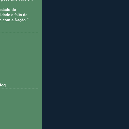
estado de
idade e falta de
 com a Nação."
log