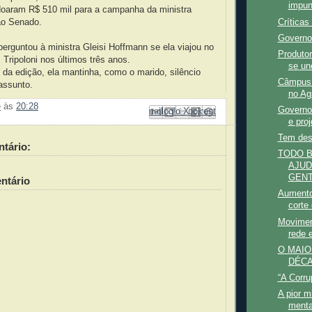
impun
doaram R$ 510 mil para a campanha da ministra
Críticas
ao Senado.
Governo
guntou à ministra Gleisi Hoffmann se ela viajou no
Produtor
Tripoloni nos últimos três anos.
se un
da edição, ela mantinha, como o marido, silêncio
Câmpus 
assunto.
no Ag
e
às
20:28
Governo 
Enviar por e-mail
Compartilhar no Facebook
Compartilhar com o Pinterest
Postar no blog!
Compartilhar no X
e proj
Tem desv
tário:
TODO B
AJUD
GENT
ntário
Aumento
corte
Movimen
rede e
O MAIO
DÉC
“A Corru
A pior m
menta