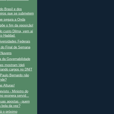
o Brasil e dos
leiros que se submetem
ue segura a Onda
põe o fim da oposição!
o custo Dilma, vem aí
to Haddad.
iversidades Federais
do Final de Semana
s Nuvens
a da Governabilidade
es mostram Ideli
iando cargos no DNIT
 Paulo Bernardo não
nde?
as Alturas!
visto - Ministro do
mo exonera servid...
uas apostas - quem
a bola da vez?
á o próximo