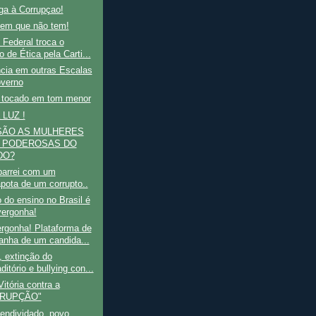
ga à Corrupçao!
m que não tem!
Federal troca o
 de Ética pela Carti...
ncia em outras Escalas
verno
l tocado em tom menor
 LUZ !
SÃO AS MULHERES
 PODEROSAS DO
DO?
barrei com um
apota de um corrupto..
o do ensino no Brasil é
ergonha!
gonha! Plataforma de
nha de um candida...
, extinção do
ditório e bullying con...
itória contra a
RUPÇÃO"
endividado, povo