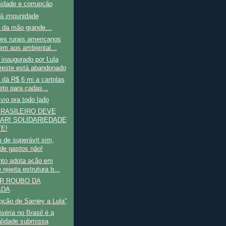
idade e corrupção
 à impunidade
 da mão grande…
es rurais americanos
em aos ambiental...
inaugurado por Lula
reste está abandonado
dá R$ 6 mi a cartolas
eto para cadas...
io pra todo lado
RASILEIRO DEVE
AR! SOLIDARIEDADE
E!
 de superávit sim,
 de gastos não!
to adota ação em
 rejeita estrutura b...
R ROUBO DA
ADA
pção de Sarney a Lula”
iséria no Brasil é a
lidade submissa