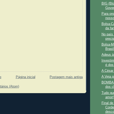
BIG (Blo
Gover
Para ond
nosso
Bolsa-Ca
da fa
No país 
precis
Bolsa-M
Brasil
Adeus à 
Investim
é dos
A César
A Veja q
e
Página inicial
Postagem mais antiga
BOMBA n
tários (Atom)
dos c
Tudo qu
amor!
Final d
Corde
desco