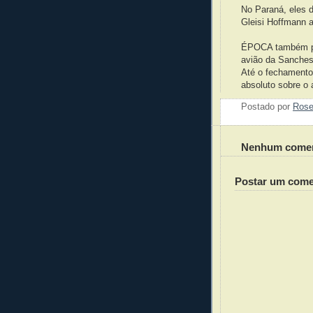
No Paraná, eles 
Gleisi Hoffmann 
ÉPOCA também per
avião da Sanches 
Até o fechamento 
absoluto sobre o 
Postado por
Ros
Nenhum comen
Postar um come