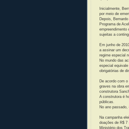
Inicialmente, Ber
por meio de emen
Depois, Bernardo 
Programa de Acel
empreendimento 
sujeitas a contin
Em junho de 2010
a assinar um decr
regime especial 
No mundo das acir
especial equival
obrigatórias de d
De acordo com o 
graves na obra e
construtora Sanch
A construtora é 
públicas.
No ano passado, 
Na campanha eleit
doações de R$ 7 
Ministério dos Tr