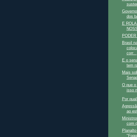
suste
Governo 
dos b
E ROLA
NOSS
PODER
Brasil n
coloc
corr...
E o sen
tem r
Mais so
Sena
O que o 
isso 
Por qual
Agressão
ao est
Ministr
com 
Planalt
"Fogo