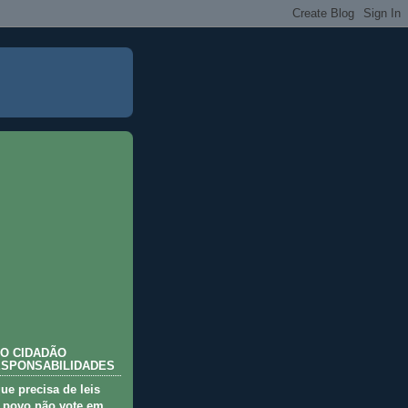
O CIDADÃO
ESPONSABILIDADES
que precisa de leis
 povo não vote em