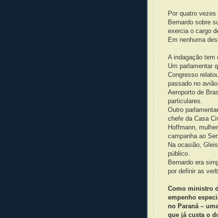
Por quatro vezes
Bernardo sobre s
exercia o cargo d
Em nenhuma dessa
A indagação tem 
Um parlamentar q
Congresso relato
passado no avião
Aeroporto de Bra
particulares.
Outro parlamenta
chefe da Casa Civ
Hoffmann, mulher
campanha ao Sena
Na ocasião, Gleis
público.
Bernardo era sim
por definir as ver
Como ministro 
empenho especia
no Paraná – uma
que já custa o d