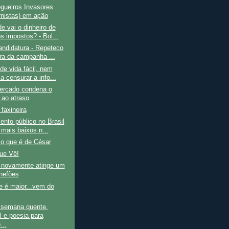
gueiros Invasores
nistas) em ação
e vai o dinheiro de
s impostos? - Bol...
ndidatura - Repeteco
rra da campanha ...
de vida fácil, nem
a censurar a info...
ercado condena o
 ao atraso
faxineira
ento público no Brasil
 mais baixos n...
 o que é de César
ue Vê!
ovamente atinge um
hefões
e é maior...vem do
e semana quente.
l e poesia para
...