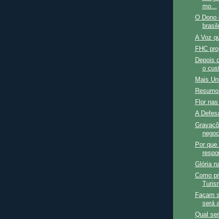
mo...
O Dono d
brasi
A Voz q
FHC pro
Depois d
o cus
Mais Un
Resumo 
Flor na
A Defes
Gravaçõ
negoc
Por que
respo
Glória n
Como pre
Turis
Façam s
será 
Qual ser