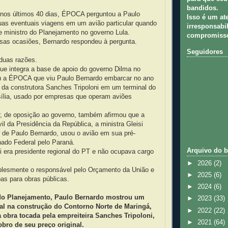
bandidos.
 nos últimos 40 dias, ÉPOCA perguntou a Paulo
Isso é um at
uas eventuais viagens em um avião particular quando
irresponsabil
e ministro do Planejamento no governo Lula.
compromisso
s ocasiões, Bernardo respondeu à pergunta.
Seguidores
duas razões.
ue integra a base de apoio do governo Dilma no
u a ÉPOCA que viu Paulo Bernardo embarcar no ano
 da construtora Sanches Tripoloni em um terminal do
sília, usado por empresas que operam aviões
r, de oposição ao governo, também afirmou que a
il da Presidência da República, a ministra Gleisi
 de Paulo Bernardo, usou o avião em sua pré-
do Federal pelo Paraná.
Arquivo do b
i era presidente regional do PT e não ocupava cargo
►
2026
(2)
plesmente o responsável pelo Orçamento da União e
►
2025
(6)
bas para obras públicas.
►
2024
(6)
do Planejamento, Paulo Bernardo mostrou um
►
2023
(33)
l na construção do Contorno Norte de Maringá,
►
2022
(22)
 obra tocada pela empreiteira Sanches Tripoloni,
►
2021
(64)
obro de seu preço original.