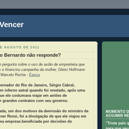
 Vencer
E AGOSTO DE 2011
lo Bernardo não responde?
e pergunta sobre o uso de avião de empreiteira que
s e financiou campanha da mulher, Gleisi Hoffmann
e Marcelo Rocha -
Época
ernador do Rio de Janeiro, Sérgio Cabral,
 inferno astral quando foi revelado, após uma
que ele costumava viajar em aviões de
 grandes contratos com seu governo.
da, um dos motivos da demissão do ministro da
MOMENTO D
ASSUMIR R
ner Rossi, foi a divulgação de que ele viajou em
ma empresa beneficiada por decisões do
"Triste país 
para que seu