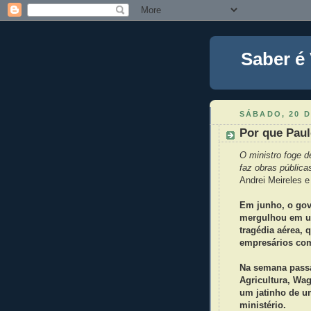
Saber é
SÁBADO, 20 D
Por que Pau
O ministro foge d
faz obras pública
Andrei Meireles 
Em junho, o gov
mergulhou em um
tragédia aérea, 
empresários com
Na semana passa
Agricultura, Wag
um jatinho de u
ministério.