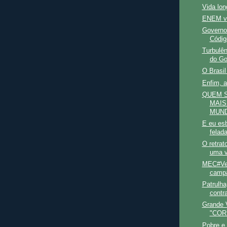
Vida lon
ENEM ve
Governo 
Código
Turbulê
do Go
O Brasi
Enfim, a
QUEM 
MAIS
MUN
E eu es
felad
O retrat
uma v
MEC#Ver
campa
Patrulha
contra
Grande V
"COR
Pobre e 