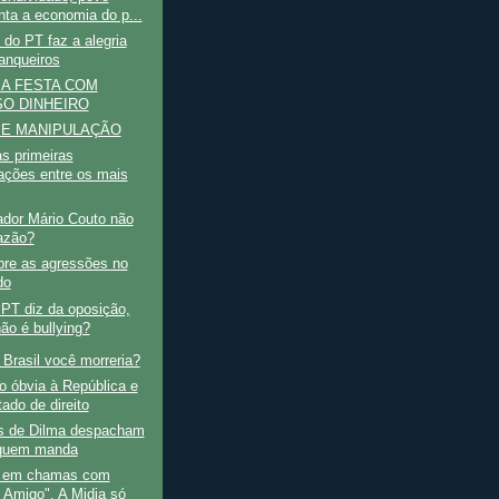
nta a economia do p...
do PT faz a alegria
anqueiros
 A FESTA COM
O DINHEIRO
 E MANIPULAÇÃO
as primeiras
ações entre os mais
ador Mário Couto não
azão?
bre as agressões no
do
PT diz da oposição,
não é bullying?
 Brasil você morreria?
 óbvia à República e
ado de direito
os de Dilma despacham
quem manda
o em chamas com
 Amigo". A Midia só