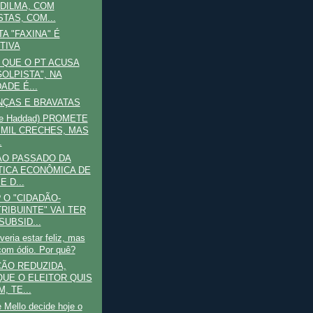
DILMA, COM
STAS, COM...
A "FAXINA" É
TIVA
A QUE O PT ACUSA
GOLPISTA", NA
ADE É...
ÇAS E BRAVATAS
(e Haddad) PROMETE
 MIL CRECHES, MAS
.
AO PASSADO DA
TICA ECONÔMICA DE
E D...
 O "CIDADÃO-
RIBUINTE" VAI TER
SUBSID...
eria estar feliz, mas
com ódio. Por quê?
ÃO REDUZIDA,
UE O ELEITOR QUIS
, TE...
 Mello decide hoje o