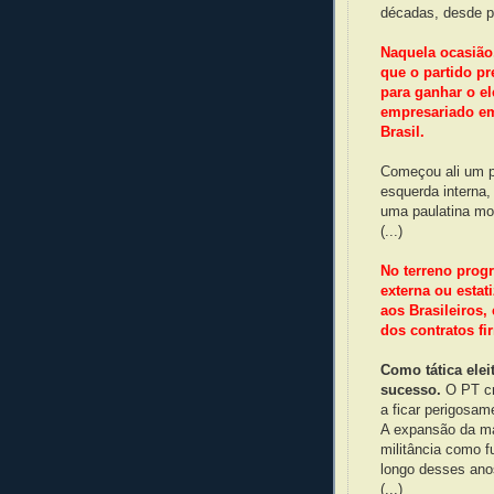
décadas, desde p
Naquela ocasião
que o partido p
para ganhar o el
empresariado em
Brasil.
Começou ali um p
esquerda interna, 
uma paulatina mo
(...)
No terreno prog
externa ou estat
aos Brasileiros
dos contratos f
Como tática ele
sucesso.
O PT cr
a ficar perigosa
A expansão da máq
militância como f
longo desses an
(...)