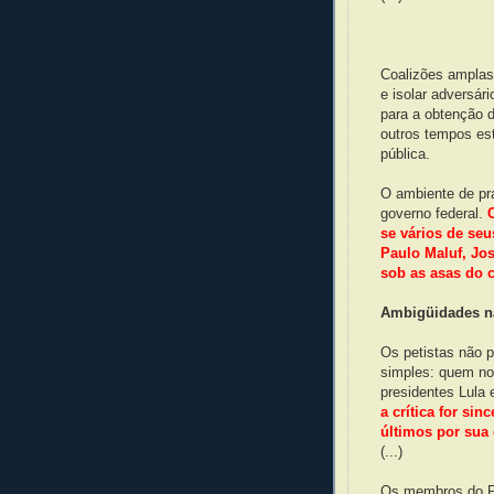
Coalizões amplas 
e isolar adversár
para a obtenção 
outros tempos es
pública.
O ambiente de pr
governo federal.
se vários de se
Paulo Maluf, Jo
sob as asas do 
Ambigüidades na
Os petistas não 
simples: quem no
presidentes Lula 
a crítica for sin
últimos por sua
(...)
Os membros do Pa