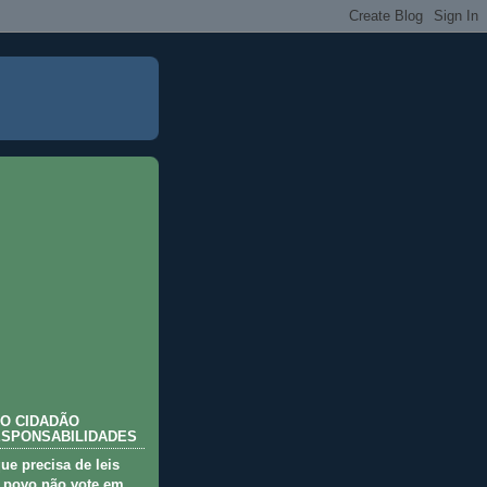
O CIDADÃO
ESPONSABILIDADES
que precisa de leis
 povo não vote em