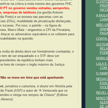
O VOTO
erfície na crítica à mola mestra dos governos FHC,
PROF
O PT no governo vendeu estradas, aeroportos,
INCON
s, empresas de telefonia
(na gestão Antonio
A MULH
irão Preto) e se esmera nas parcerias com as
CARA
ais (OSs), modalidade de privatização disfarçada,
MÃO G
s tucanas. Por isso, o partido – na figura do
DINH
mara, Marco Maia – engavetou a CPI da Privataria,
PAGA
. Atacar os adversários equivaleria a se voltarem para
nsabilidades na questão.
CONTA
SISTEM
RELA
a mídia de direita deve ser frontalmente combatida, o
PODE
ro tem de ser enquadrado e o STF deve ser
HORA D
presidentes da república tenham mais
LULA E
 na hora de compor o órgão máximo da Justiça
COM 
O INIM
m
Não se mexe em time que está apanhando
NEGAÇÃ
EXAL
oni
,
jornalista e cartunista, é doutor em História pela
VIOL
São Paulo (USP) e autor de “A Venezuela que se
REVEL 
petróleo e intriga nos tempos de Chávez” (Editora
MINIS
 Abramo).
ALER
DE V