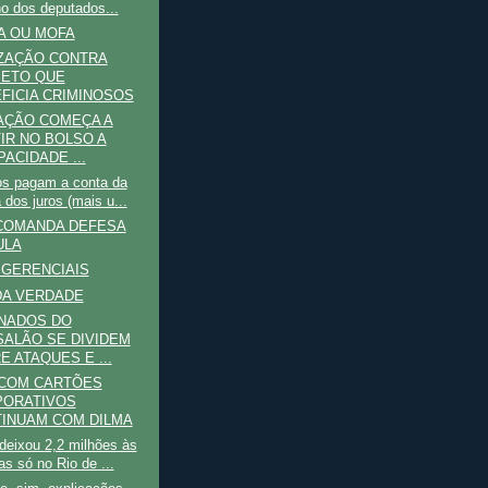
no dos deputados...
A OU MOFA
ZAÇÃO CONTRA
ETO QUE
FICIA CRIMINOSOS
AÇÃO COMEÇA A
IR NO BOLSO A
PACIDADE ...
os pagam a conta da
 dos juros (mais u...
 COMANDA DEFESA
ULA
GERENCIAIS
DA VERDADE
NADOS DO
ALÃO SE DIVIDEM
E ATAQUES E ...
 COM CARTÕES
PORATIVOS
INUAM COM DILMA
deixou 2,2 milhões às
as só no Rio de ...