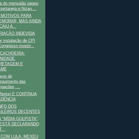
 do mensalão pagou
sertaneja e Nizan ...
 MOTIVOS PARA
MORAR, MAS AINDA
AIU A...
IAÇÃO INDEVIDA
r instalação de CPI
Congresso investi...
 CACHOEIRA:
NIDADE,
RETAGEM E
AME
avor do
eguimento das
igações, ...
lenta) E CONTÍNUA
DÊNCIA
NFO DOS
ILEIROS DECENTES
A "MÍDIA GOLPISTA"
ESTÁ DECLARANDO
...
COM LULA, MEXEU