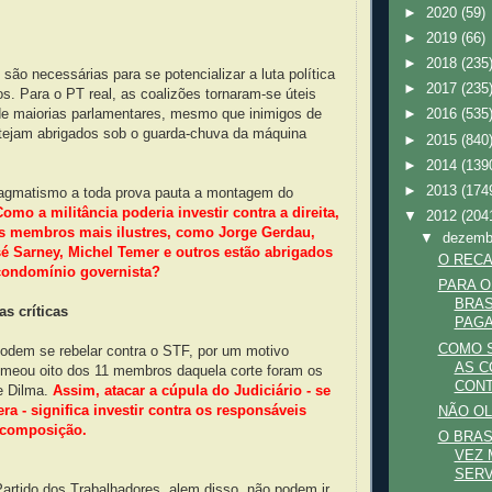
►
2020
(59)
►
2019
(66)
►
2018
(235
são necessárias para se potencializar a luta política
►
2017
(235
ios. Para o PT real, as coalizões tornaram-se úteis
de maiorias parlamentares, mesmo que inimigos de
►
2016
(535
tejam abrigados sob o guarda-chuva da máquina
►
2015
(840
►
2014
(139
►
2013
(174
agmatismo a toda prova pauta a montagem do
Como a militância poderia investir contra a direita,
▼
2012
(204
us membros mais ilustres, como Jorge Gerdau,
▼
dezem
sé Sarney, Michel Temer e outros estão abrigados
O RECA
condomínio governista?
PARA 
BRAS
s críticas
PAGA
COMO 
podem se rebelar contra o STF, por um motivo
AS C
meou oito dos 11 membros daquela corte foram os
CONT
e Dilma.
Assim, atacar a cúpula do Judiciário - se
cera - significa investir contra os responsáveis
NÃO OL
 composição.
O BRAS
VEZ 
SERVI
rtido dos Trabalhadores, alem disso, não podem ir