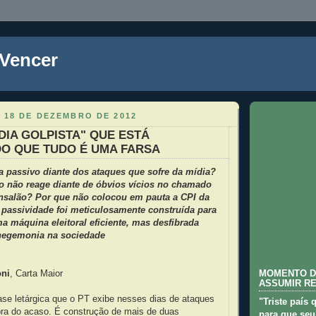
 Vencer
 18 DE DEZEMBRO DE 2012
ÍDIA GOLPISTA" QUE ESTÁ
O QUE TUDO É UMA FARSA
a passivo diante dos ataques que sofre da mídia?
do não reage diante de óbvios vícios no chamado
salão? Por que não colocou em pauta a CPI da
 passividade foi meticulosamente construída para
ma máquina eleitoral eficiente, mas desfibrada
 hegemonia na sociedade
oni
, Carta Maior
MOMENTO D
ASSUMIR R
ase letárgica que o PT exibe nesses dias de ataques
"Triste país 
bra do acaso. É construção de mais de duas
para que seu