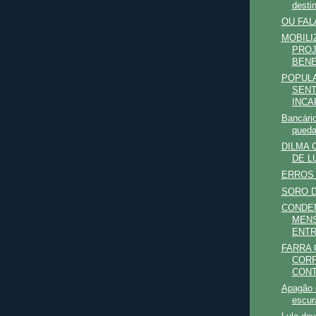
desti
OU FAL
MOBILI
PROJ
BENE
POPUL
SENT
INCA
Bancári
queda
DILMA
DE L
ERROS 
SORO 
CONDE
MENS
ENTR
FARRA
COR
CONT
Apagão 
escur