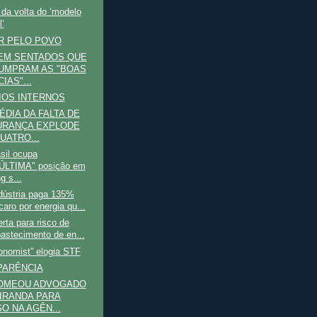
da volta do ‘modelo
’
R PELO POVO
EM SENTADOS QUE
UMPRAM AS "BOAS
IAS"...
IOS INTERNOS
ÉDIA DA FALTA DE
URANÇA EXPLODE
UATRO...
sil ocupa
ÚLTIMA" posição em
g s...
dústria paga 135%
aro por energia qu...
erta para risco de
astecimento de en...
onomist” elogia STF
PARÊNCIA
NOMEOU ADVOGADO
IRANDA PARA
O NA AGÊN...