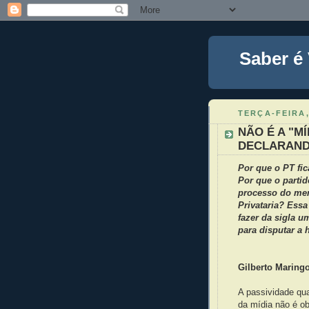
Saber é
TERÇA-FEIRA,
NÃO É A "M
DECLARAND
Por que o PT fic
Por que o parti
processo do men
Privataria? Essa
fazer da sigla u
para disputar a
Gilberto Maring
A passividade qu
da mídia não é o