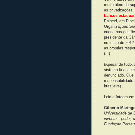
muito além da sup
as privatizações.
bancos estaduai
Palocci, em Ribe
Organizações Soci
criada nas gestõe
presidente da Câ
no início de 2012
as próprias respo
(...)
(Apesar de tudo, 
sistema financei
denunciado. Que 
responsabilidade
brasileira).
Leia a íntegra e
Gilberto Maring
Universidade de 
inventa – poder, 
Fundação Perseu