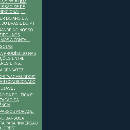
 NO PT É UMA
ISSÃO DE FÉ
DICIONAL, ...
ER DO ANO É A
 DO BRASIL DO PT
RANDE NO NOSSO
EIRO - NÓS
MOS A CONTA...
-GOTAS
A PROMÍSCUO NAS
ÇÕES ENTRE
RES E INS...
A SENSATEZ
 OS "VAGABUNDOS"
AR-CONDICIONADO
PUTÁVEL
O DA POLÍTICA E
TAÇÃO DA
ÊNCIA
PASSOU POR AQUI
TRO BARBOSA
TA PARA "INVERSÃO
ALORES"