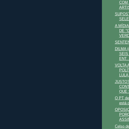
COM 
ARTI
SUPOST
SELE
A MÍDI
DE "
VERD
SENTEN
DILMA 
SEIS
ENT..
VOLTA 
POLÍ
LULA 
JUSTO?
CONT
QUE 
O PT dev
está 
OPOSIÇ
PORQ
ASSIM
Celso de