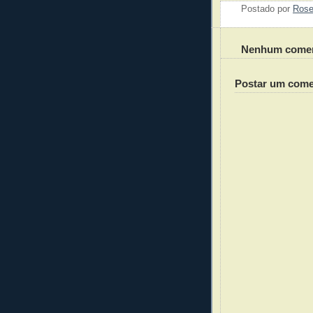
Postado por
Ros
Nenhum comen
Postar um come