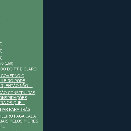
)
)
)
)
0)
9)
1)
bro
(160)
DO DO PT É CLARO
O GOVERNO O
ILEIRO PODE
R, ENTÃO NÃO ...
SÃO CONSTRUÍDAS
ONSPIRAÇÕES
RA OS QUE...
HAR PARA TRÁS
ILEIRO PAGA CADA
MAIS PELOS PIORES
...