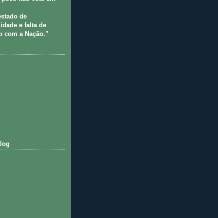
estado de
idade e falta de
 com a Nação."
log