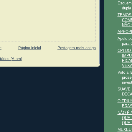
Esquema
dupla 
TEMOS
COME
NÃO C
APROPR
Apelo po
para 
e
Página inicial
Postagem mais antiga
CPI DO
IMPU
tários (Atom)
PICA
VEX
Voto a f
pross
invest
SUAVE (
DECA
O TRIU
BRAS
NÃO É 
QUE 
QUE T
MEXEU 