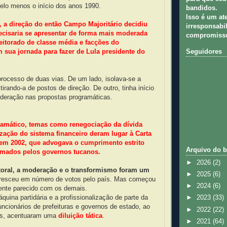
elo menos o início dos anos 1990.
bandidos.
Isso é um at
, a direção do então Campo Majoritário decidiu
irresponsabil
recisaria se apresentar de forma mais moderada
compromisso
eitorado de classe média e facções do
Seguidores
 sua jornada para fazer de Lula presidente do
rocesso de duas vias. De um lado, isolava-se a
tirando-a de postos de direção. De outro, tinha início
deração nas propostas programáticas.
ramático, temas como renegociação da dívida
ização do sistema financeiro deram lugar à Carta
, em 2002, que advogava o cumprimento estrito
Arquivo do b
irmados pelos governos tucanos.
►
2026
(2)
itoral, a moderação e o transformismo foram um
►
2025
(6)
esceu em número de votos pelo país. Mas começou
►
2024
(6)
mente parecido com os demais.
uina partidária e a profissionalização de parte da
►
2023
(33)
uncionários de prefeituras e governos de estado, ao
►
2022
(22)
os, acentuaram uma
diluição tática
.
►
2021
(64)