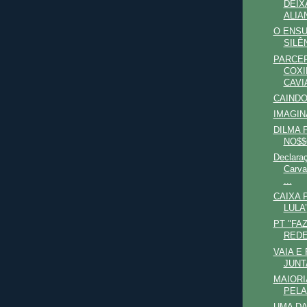
DEIX
ALIAN
O ENS
SILÊ
PARCER
COXI
CAVI
CAINDO
IMAGIN
DILMA 
NO$$
Declaraç
Carva
...
CAIXA 
LULA’
PT "FA
REDE
VAIA E
JUNT
MAIORI
PELA
UMA DA