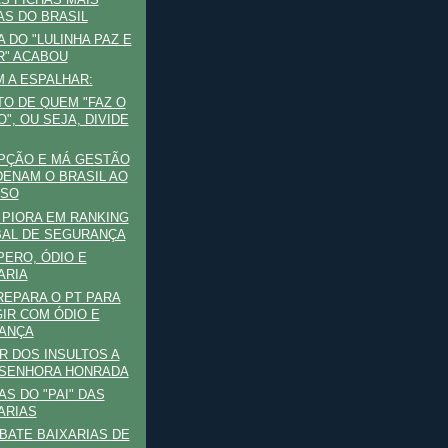
AS DO BRASIL
A DO "LULINHA PAZ E
" ACABOU
 A ESPALHAR:
O DE QUEM "FAZ O
O", OU SEJA, DIVIDE
PÇÃO E MÁ GESTÃO
ENAM O BRASIL AO
ASO
 PIORA EM RANKING
AL DE SEGURANÇA
ERO, ÓDIO E
ARIA
REPARA O PT PARA
IR COM ÓDIO E
ANÇA
R DOS INSULTOS A
SENHORA HONRADA
S DO "PAI" DAS
ARIAS
BATE BAIXARIAS DE