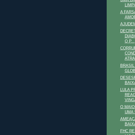
LIMP
A FARS
AMOR
AJUDEM
DECRET
DIAB
O P...
CORRU
COND
ATR
BRASIL
GLOB
DESESP
BAIX
LULA P
REAG
VING
O MAIO
UMA 
AMEAÇA
BAIX
FHC RE