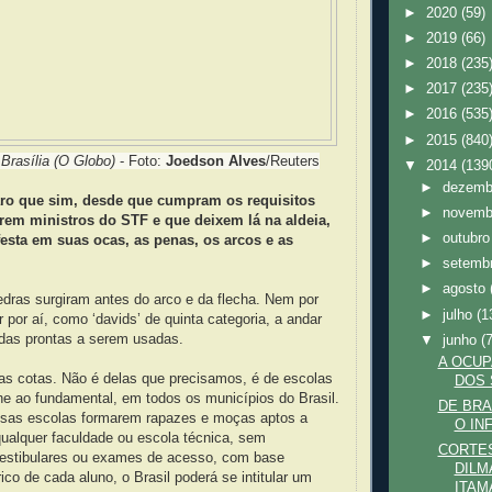
►
2020
(59)
►
2019
(66)
►
2018
(235
►
2017
(235
►
2016
(535
►
2015
(840
Brasília (O Globo)
- Foto:
Joedson Alves
/Reuters
▼
2014
(139
►
dezem
laro que sim, desde que cumpram os requisitos
►
novem
rem ministros do STF e que deixem lá na aldeia,
►
outubr
festa em suas ocas, as penas, os arcos e as
►
setemb
►
agosto
dras surgiram antes do arco e da flecha. Nem por
►
julho
(1
 por aí, como ‘davids’ de quinta categoria, a andar
das prontas a serem usadas.
▼
junho
(
A OCU
s cotas. Não é delas que precisamos, é de escolas
DOS 
he ao fundamental, em todos os municípios do Brasil.
DE BR
sas escolas formarem rapazes e moças aptos a
O IN
ualquer faculdade ou escola técnica, sem
CORTE
estibulares ou exames de acesso, com base
DILM
ico de cada aluno, o Brasil poderá se intitular um
ITAM