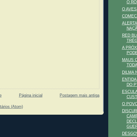
O RO
O AVES
COMEÇA
ALERTA
NAÇÃ
RED BL
TRÉ
A PRÓX
PODE
MAUS 
TODA
DILMA 
ENTIDA
DO P
ESCUL
e
Página inicial
Postagem mais antiga
CUS
O POV
tários (Atom)
DISCUR
CAMP
DECL
GUE
DESGO