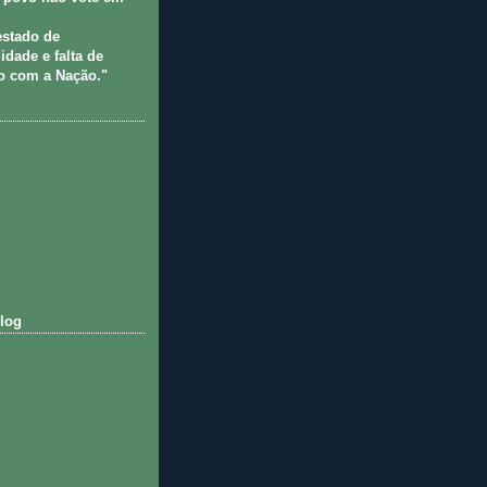
estado de
idade e falta de
 com a Nação."
log