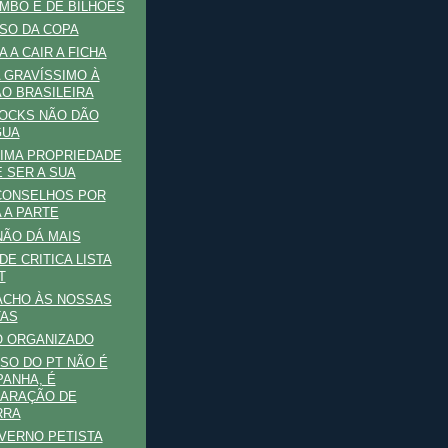
MBO É DE BILHÕES
SO DA COPA
 A CAIR A FICHA
 GRAVÍSSIMO À
O BRASILEIRA
OCKS NÃO DÃO
GUA
IMA PROPRIEDADE
 SER A SUA
CONSELHOS POR
 A PARTE
NÃO DÁ MAIS
DE CRITICA LISTA
T
ACHO ÀS NOSSAS
TAS
O ORGANIZADO
SO DO PT NÃO É
ANHA, É
ARAÇÃO DE
RRA
VERNO PETISTA