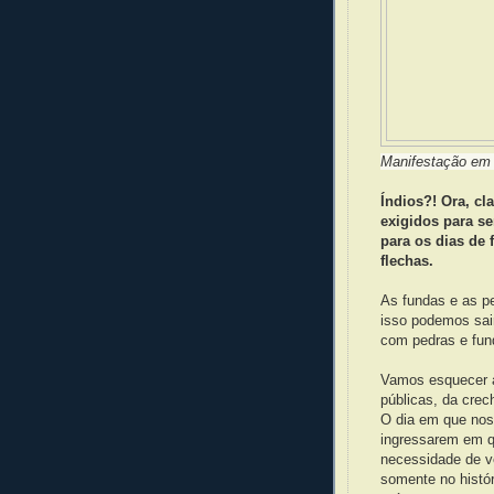
Manifestação em 
Índios?! Ora, c
exigidos para se
para os dias de 
flechas.
As fundas e as pe
isso podemos sair
com pedras e fun
Vamos esquecer a
públicas, da crec
O dia em que nos
ingressarem em q
necessidade de v
somente no histór