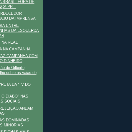
A BRASIL FORA DE
ÇA PR...
URDECEDOR
NCIO DA IMPRENSA
IA ENTRE
NHAS DA ESQUERDA
AR
 NA REAL
A NA CAMPANHA
FAZ CAMPANHA COM
O DINHEIRO
ão de Gilberto
lho sobre as vaias do
PRETA DA ‘TV DO
Z O DIABO" NAS
S SOCIAIS
 REJEIÇÃO ANDAM
AS
AS DOMINADAS
S MINORIAS
S FICHAS MAIS