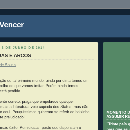
 Vencer
 3 DE JUNHO DE 2014
DAS E ARCOS
 de Sousa
ção do tal primeiro mundo, ainda por cima temos um
escolha do que vamos imitar. Porém ainda temos
está perdido.
mente correto, praga que empobrece qualquer
mais a Literatura, veio copiado dos States, mas não
r aqui. Pouquíssimos quiseram se referir ao baixinho
MOMENTO D
ASSUMIR R
te prejudicado!
"Triste país 
 mais êxito. Perniciosas, posto que dispensam o
para que seu