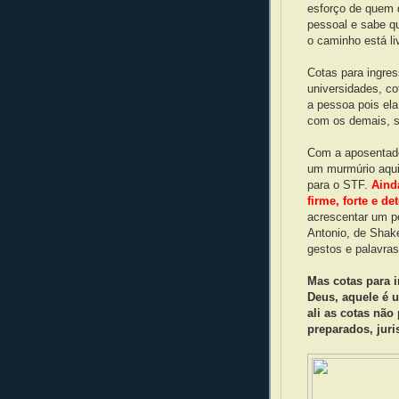
esforço de quem 
pessoal e sabe q
o caminho está li
Cotas para ingres
universidades, co
a pessoa pois el
com os demais, s
Com a aposentado
um murmúrio aqui 
para o STF.
Aind
firme, forte e d
acrescentar um p
Antonio, de Shak
gestos e palavra
Mas cotas para 
Deus, aquele é 
ali as cotas não
preparados, juri