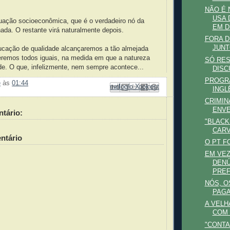
NÃO É 
USA 
tuação socioeconômica, que é o verdadeiro nó da
EM D
ada. O restante virá naturalmente depois.
FORA D
JUNT
ação de qualidade alcançaremos a tão almejada
seremos todos iguais, na medida em que a natureza
SÓ RES
ade. O que, infelizmente, nem sempre acontece...
DISC
PROGRA
e
às
01:44
Enviar por e-mail
Compartilhar no Facebook
Compartilhar com o Pinterest
Postar no blog!
Compartilhar no X
INGL
CRIMIN
ENVE
tário:
"BLACK
CARV
ntário
O PT F
EM VEZ
DENÚ
PREF
NÓS, O
PAGA
A VELH
COM 
"CONTA