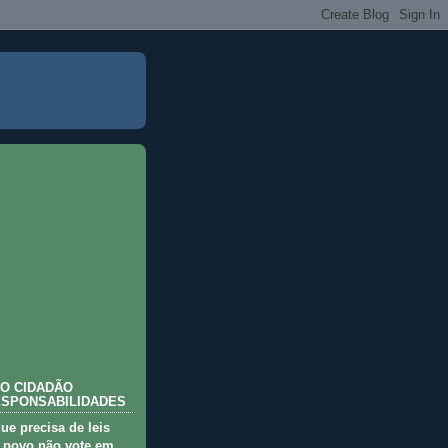
O CIDADÃO
ESPONSABILIDADES
que precisa de leis
 povo não vote em