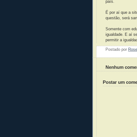
país.
É por aí que a si
questão, será san
Somente com educ
igualdade. E aí 
permitir a iguald
Postado por
Ros
Nenhum comen
Postar um come