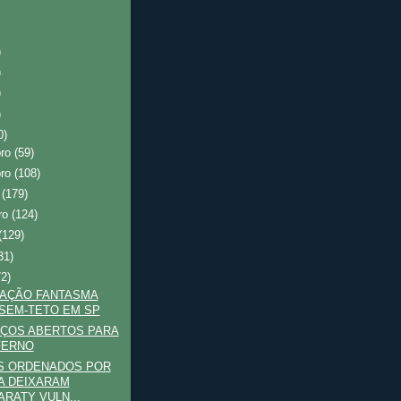
)
)
)
)
0)
bro
(59)
bro
(108)
o
(179)
ro
(124)
(129)
31)
72)
PAÇÃO FANTASMA
SEM-TETO EM SP
AÇOS ABERTOS PARA
FERNO
S ORDENADOS POR
A DEIXARAM
ARATY VULN...