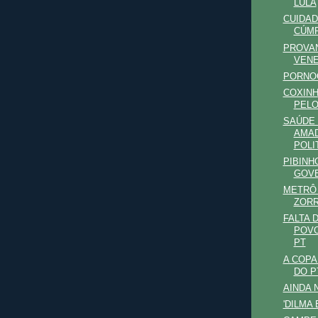
LULA
CUIDAD
CÚMP
PROVA
VEN
PORNOG
COXINH
PELO
SAÚDE 
AMA
POLI
PIBINH
GOVE
METRÔ 
ZORR
FALTA D
POVO
PT
A COPA
DO P
AINDA 
'DILMA 