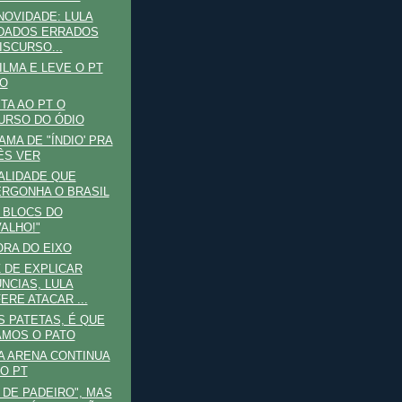
NOVIDADE: LULA
DADOS ERRADOS
ISCURSO...
ILMA E LEVE O PT
O
TA AO PT O
URSO DO ÓDIO
MA DE "ÍNDIO' PRA
ÊS VER
ALIDADE QUE
RGONHA O BRASIL
 BLOCS DO
ALHO!"
ORA DO EIXO
 DE EXPLICAR
NCIAS, LULA
ERE ATACAR ...
S PATETAS, É QUE
MOS O PATO
A ARENA CONTINUA
O PT
 DE PADEIRO", MAS