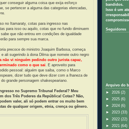
quer conseguir alguma coisa que exija esforço
bandidos.
ue, se pertencer a alguma das categorias elencadas,
Isso é um at
vre.
irresponsabil
compromisso
so no Itamaraty, cotas para ingresso nas
tas para isso ou aquilo, cotas que no fundo diminuem
Seguidores
a sabe que não entrou em condições de igualdade
erão para sempre sua marca.
ria precoce do ministro Joaquim Barbosa, começa
e ali sugerindo à dona Dilma que nomeie outro negro
a não vi ninguém pedindo outro jurista capaz,
eterminado como o que sai
. E aproveito para
edido pessoal: alguém que saiba, como o Marco
espeare, dizer tudo que deve dizer com a lhaneza de
s do grande personagem shakespeariano.
Arquivo do b
ingresso no Supremo Tribunal Federal? Meu
►
2026
(2)
um dos Três Poderes da República! Cotas? Não,
►
2025
(6)
 podem valer, ali só podem entrar os muito bem
►
2024
(6)
stas de qualquer origem, etnia, crença ou gênero.
►
2023
(33)
►
2022
(22)
►
2021
(64)