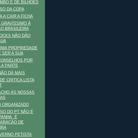
MBO É DE BILHÕES
SO DA COPA
 A CAIR A FICHA
 GRAVÍSSIMO À
O BRASILEIRA
OCKS NÃO DÃO
GUA
IMA PROPRIEDADE
 SER A SUA
CONSELHOS POR
 A PARTE
NÃO DÁ MAIS
DE CRITICA LISTA
T
ACHO ÀS NOSSAS
TAS
O ORGANIZADO
SO DO PT NÃO É
ANHA, É
ARAÇÃO DE
RRA
VERNO PETISTA