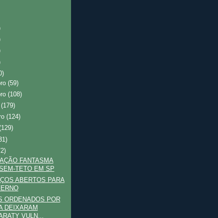
)
)
)
)
0)
bro
(59)
bro
(108)
o
(179)
ro
(124)
(129)
31)
72)
PAÇÃO FANTASMA
SEM-TETO EM SP
AÇOS ABERTOS PARA
FERNO
S ORDENADOS POR
A DEIXARAM
ARATY VULN...