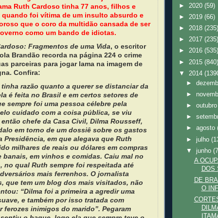
ama Ruth Cardoso tinha 77 anos, filhos e
►
2020
(59)
 quando foi vítima de um insulto absurdo e
►
2019
(66)
oroso que o coro da multidão cansada de ser
►
2018
(235
governo como um bando de idiotas.
►
2017
(235
ardoso: Fragmentos de uma Vida
, o escritor
►
2016
(535
ola Brandão recorda na página 224 o crime
►
2015
(840
as parceiras para jogar lama na imagem de
na. Confira:
▼
2014
(139
►
dezem
tinha razão quanto a querer se distanciar da
la é feita no Brasil e em certos setores de
►
novem
 que sempre foi uma pessoa célebre pela
►
outubr
pelo cuidado com a coisa pública, se viu
►
setemb
então chefe da Casa Civil, Dilma Rousseff,
►
agosto
alo em torno de um dossiê sobre os gastos
a Presidência, em que alegava que Ruth
►
julho
(1
do milhares de reais ou dólares em compras
▼
junho
(
 e banais, em vinhos e comidas. Caiu mal no
A OCU
, no qual Ruth sempre foi respeitada até
DOS 
versários mais ferrenhos. O jornalista
DE BR
 que tem um blog dos mais visitados, não
O IN
ntou: “Dilma foi a primeira a agredir uma
 suave, e também por isso tratada com
CORTE
DILM
or ferozes inimigos do marido”. Pegaram
ITAM
sentiu o baque, logo ela que sempre teve o