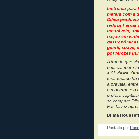
Instruída para
metera com a g
Dilma produziu
reduzir Fernan
incuráveis, um
nação em vinho
gastronômicas.
gentil, suave,
por ferozes in
A fraude que vi
país compare Fe
a 0″, delira. Q
teria topado há
a bravata, entre
o moderno e o a
prefere capitul
se compare Dil
Pac talvez apre
Dilma Rousseff 
Postado por
Ros