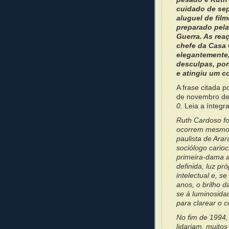
cuidado de sep
aluguel de film
preparado pela 
Guerra. As rea
chefe da Casa C
elegantemente,
desculpas, por
e atingiu um c
A frase citada 
de novembro de
0
. Leia a íntegr
Ruth Cardoso foi
ocorrem mesmo n
paulista de Ara
sociólogo cario
primeira-dama a
definida, luz p
intelectual e, s
anos, o brilho 
se à luminosida
para clarear o 
No fim de 1994
lidariam, muitos