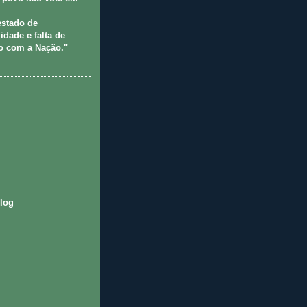
estado de
idade e falta de
 com a Nação."
log