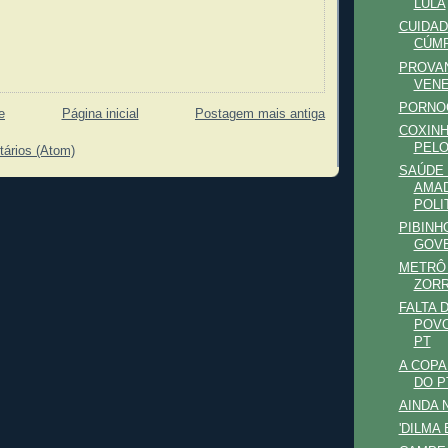
LULA
CUIDAD
CÚMP
PROVA
VEN
PORNOG
e
Página inicial
Postagem mais antiga
COXINH
PELO
tários (Atom)
SAÚDE 
AMA
POLI
PIBINH
GOVE
METRÔ 
ZORR
FALTA D
POVO
PT
A COPA
DO P
AINDA 
'DILMA 