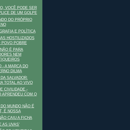
O, VOCÊ PODE SER
LICE DE UM GOLPE
NDO DO PRÓPRIO
ENO
RAFIA E POLÍTICA
AS HOSTILIZADOS
 POVO POBRE
NÃO É PARA
DORES NEM
TIQUEIROS
O - A MARCA DO
RNO DILMA
DA SALVADOR:
A TOTAL AO VIVO
E CIVILIDADE -
 APRENDEU COM O
 DO MUNDO NÃO É
T, É NOSSA
NÃO CAIU A FICHA
E AS UVAS'