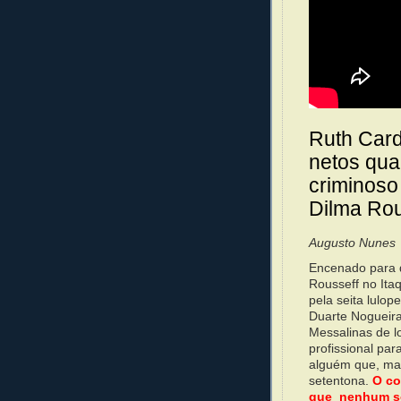
Ruth Card
netos qua
criminoso 
Dilma Rou
Augusto Nunes
Encenado para d
Rousseff no Ita
pela seita lulop
Duarte Nogueira
Messalinas de l
profissional pa
alguém que, mai
setentona.
O co
que nenhum só