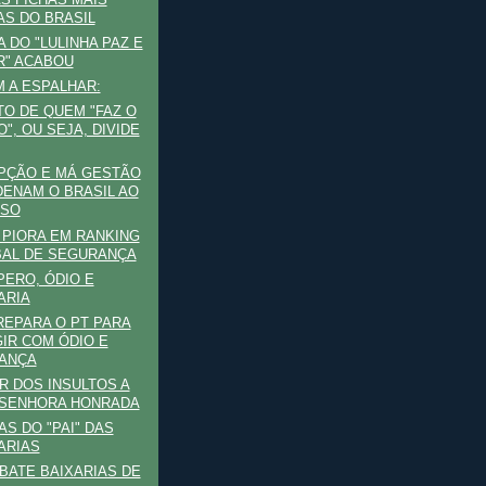
AS DO BRASIL
A DO "LULINHA PAZ E
" ACABOU
 A ESPALHAR:
O DE QUEM "FAZ O
O", OU SEJA, DIVIDE
PÇÃO E MÁ GESTÃO
ENAM O BRASIL AO
ASO
 PIORA EM RANKING
AL DE SEGURANÇA
ERO, ÓDIO E
ARIA
REPARA O PT PARA
IR COM ÓDIO E
ANÇA
R DOS INSULTOS A
SENHORA HONRADA
S DO "PAI" DAS
ARIAS
BATE BAIXARIAS DE