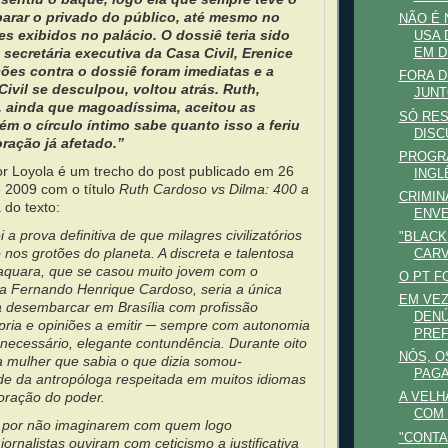
arar o privado do público, até mesmo no
NÃO É 
es exibidos no palácio. O dossiê teria sido
USA 
secretária executiva da Casa Civil, Erenice
EM D
ções contra o dossiê foram imediatas e a
FORA D
ivil se desculpou, voltou atrás. Ruth,
JUNT
 ainda que magoadíssima, aceitou as
SÓ RES
ém o círculo íntimo sabe quanto isso a feriu
DISC
oração já afetado.”
PROGRA
por Loyola é um trecho do post publicado em 26
INGL
 2009 com o título
Ruth Cardoso vs Dilma: 400 a
CRIMIN
a do texto:
ENVE
 a prova definitiva de que milagres civilizatórios
"BLACK
os grotões do planeta. A discreta e talentosa
CARV
raquara, que se casou muito jovem com o
O PT F
ca Fernando Henrique Cardoso, seria a única
EM VEZ
 desembarcar em Brasília com profissão
DENÚ
rópria e opiniões a emitir ─ sempre com autonomia
PREF
e necessário, elegante contundência. Durante oito
NÓS, O
da mulher que sabia o que dizia somou-
PAGA
de da antropóloga respeitada em muitos idiomas
coração do poder.
A VELH
COM 
, por não imaginarem com quem logo
"CONTA
 jornalistas ouviram com ceticismo a justificativa