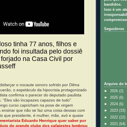
bandidos.
Isso é um at
irresponsabil
compromisso
Seguidores
oso tinha 77 anos, filhos e
ndo foi insultada pelo dossiê
forjado na Casa Civil por
sseff
Arquivo do b
isfarçar o nocaute sonoro sofrido por Dilma
querão, o espetáculo da hipocrisia protagonizado
►
2026
(2)
etista confirma o parecer do deputado paulista
►
2025
(6)
: “Eles são incapazes capazes de tudo”.
►
2024
(6)
ongo curso capricham na pose de virgem
ra ensinar que não se faz uma coisa dessas com
►
2023
(33)
s que presidente, é mulher, mãe, avó e quase
►
2022
(22)
mentarista Eduardo Henrique quer saber por
►
2021
(64)
cio do grande clube dos cafajestes lembrou