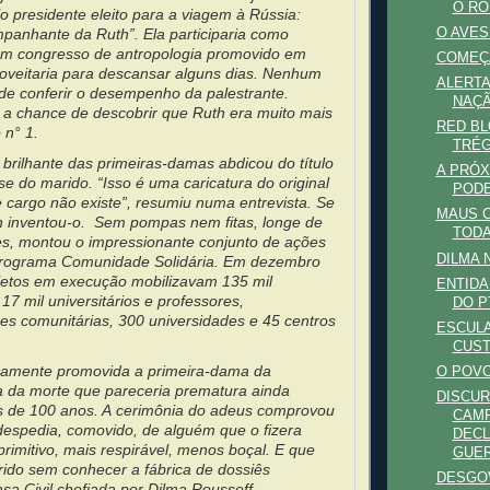
O RO
o presidente eleito para a viagem à Rússia:
O AVES
anhante da Ruth”. Ela participaria como
um congresso de antropologia promovido em
COMEÇA
oveitaria para descansar alguns dias. Nenhum
ALERTA
 de conferir o desempenho da palestrante.
NAÇÃ
a chance de descobrir que Ruth era muito mais
RED BL
 n° 1.
TRÉ
 brilhante das primeiras-damas abdicou do título
A PRÓX
se do marido. “Isso é uma caricatura do original
PODE
 cargo não existe”, resumiu numa entrevista. Se
MAUS 
th inventou-o. Sem pompas nem fitas, longe de
TODA
ões, montou o impressionante conjunto de ações
DILMA 
programa Comunidade Solidária. Em dezembro
jetos em execução mobilizavam 135 mil
ENTIDA
 17 mil universitários e professores,
DO P
es comunitárias, 300 universidades e 45 centros
ESCUL
CUS
camente promovida a primeira-dama da
O POV
a da morte que pareceria prematura ainda
DISCUR
s de 100 anos. A cerimônia do adeus comprovou
CAMP
 despedia, comovido, de alguém que o fizera
DECL
rimitivo, mais respirável, menos boçal. E que
GUE
rido sem conhecer a fábrica de dossiês
DESGO
sa Civil chefiada por Dilma Rousseff.