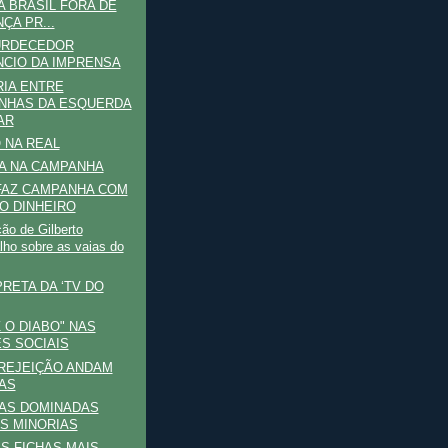
A BRASIL FORA DE
ÇA PR...
URDECEDOR
NCIO DA IMPRENSA
IA ENTRE
NHAS DA ESQUERDA
AR
 NA REAL
A NA CAMPANHA
FAZ CAMPANHA COM
O DINHEIRO
ão de Gilberto
lho sobre as vaias do
PRETA DA ‘TV DO
Z O DIABO" NAS
S SOCIAIS
 REJEIÇÃO ANDAM
AS
AS DOMINADAS
S MINORIAS
S FICHAS MAIS