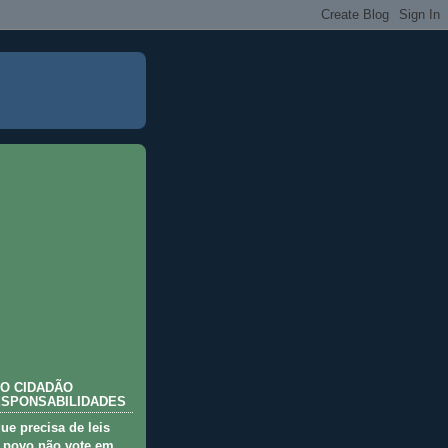
O CIDADÃO
ESPONSABILIDADES
que precisa de leis
 povo não vote em