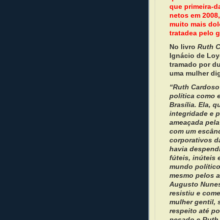
que primeira-d
netos em 2008,
muito mais dol
tratadea pelo 
No livro
Ruth C
Ignácio de Loy
tramado por du
uma mulher dig
“Ruth Cardoso 
política como e
Brasília. Ela,
integridade e 
ameaçada pela 
com um escând
corporativos d
havia despendi
fúteis, inúteis
mundo político
mesmo pelos ad
Augusto Nunes,
resistiu e come
mulher gentil,
respeito até p
pesado e Ruth 