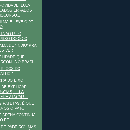
NOVIDADE: LULA
DADOS ERRADOS
ISCURSO...
ILMA E LEVE O PT
O
TA AO PT O
URSO DO ÓDIO
MA DE "ÍNDIO' PRA
ÊS VER
ALIDADE QUE
RGONHA O BRASIL
 BLOCS DO
ALHO!"
ORA DO EIXO
 DE EXPLICAR
NCIAS, LULA
ERE ATACAR ...
S PATETAS, É QUE
MOS O PATO
A ARENA CONTINUA
O PT
 DE PADEIRO", MAS