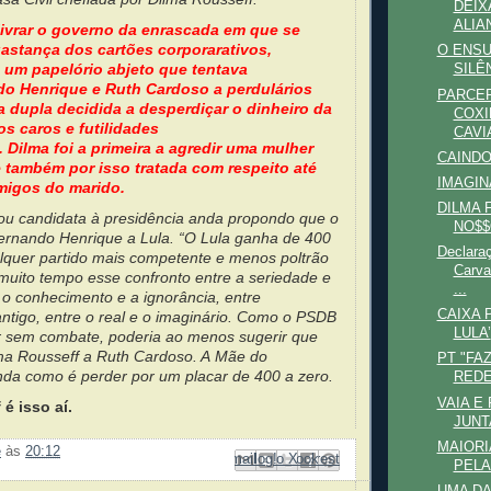
DEIX
ALIAN
 livrar o governo da enrascada em que se
astança dos cartões corporarativos,
O ENS
 um papelório abjeto que tentava
SILÊ
do Henrique e Ruth Cardoso a perdulários
PARCER
a dupla decidida a desperdiçar o dinheiro da
COXI
s caros e futilidades
CAVI
 Dilma foi a primeira a agredir uma mulher
CAINDO
 e também por isso tratada com respeito até
IMAGIN
imigos do marido.
DILMA 
rou candidata à presidência anda propondo que o
NO$$
rnando Henrique a Lula. “O Lula ganha de 400
Declaraç
ualquer partido mais competente e menos poltrão
Carva
 muito tempo esse confronto entre a seriedade e
...
 o conhecimento e a ignorância, entre
CAIXA 
ntigo, entre o real e o imaginário. Como o PSDB
LULA’
ar sem combate, poderia ao menos sugerir que
ma Rousseff a Ruth Cardoso. A Mãe do
PT "FA
nda como é perder por um placar de 400 a zero.
REDE
VAIA E
é isso aí.
JUNT
MAIORI
e
às
20:12
Enviar por e-mail
Compartilhar no Facebook
Compartilhar com o Pinterest
Postar no blog!
Compartilhar no X
PELA
UMA DA