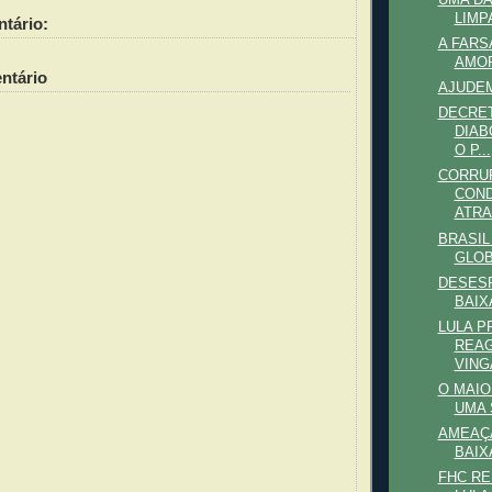
LIMP
tário:
A FARS
AMOR
ntário
AJUDEM
DECRET
DIAB
O P...
CORRU
COND
ATR
BRASIL
GLOB
DESESP
BAIX
LULA P
REAG
VING
O MAIO
UMA 
AMEAÇA
BAIX
FHC RE