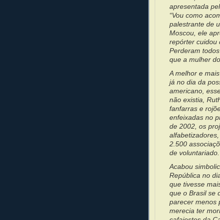
apresentada pel
“Vou como acomp
palestrante de 
Moscou, ele apr
repórter cuidou
Perderam todos 
que a mulher do
A melhor e mais
já no dia da pos
americano, esse
não existia, Ru
fanfarras e roj
enfeixadas no 
de 2002, os pro
alfabetizadores,
2.500 associaçõ
de voluntariado.
Acabou simboli
República no di
que tivesse mai
que o Brasil se
parecer menos p
merecia ter mor
cafajestes da Ca