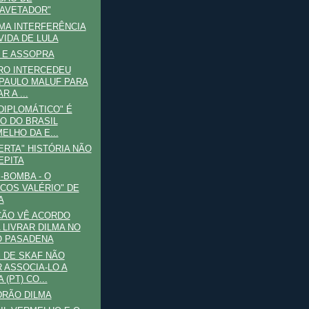
AVETADOR"
MA INTERFERÊNCIA
VIDA DE LULA
 E ASSOPRA
RO INTERCEDEU
PAULO MALUF PARA
R A ...
DIPLOMÁTICO" É
O DO BRASIL
ELHO DA E...
ERTA" HISTÓRIA NÃO
EPITA
BOMBA - O
COS VALÉRIO" DE
A
ÇÃO VÊ ACORDO
 LIVRAR DILMA NO
 PASADENA
 DE SKAF NÃO
 ASSOCIA-LO A
 (PT) CO...
DRÃO DILMA