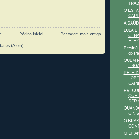
TRA
O ESTA
CAPI
A SAÚ
LULA E
e
Página inicial
Postagem mais antiga
CENA
ELEI
tários (Atom)
Presidê
do Pal
QUEM 
ENGA
PELE D
LOBO
CAIN
PRECON
QUE 
SER 
QUANDO
CINI
O BRAS
COM
MILITÂ