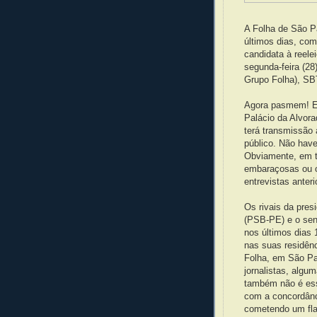
A Folha de São P
últimos dias, co
candidata à reele
segunda-feira (28
Grupo Folha), SB
Agora pasmem! Es
Palácio da Alvorad
terá transmissão 
público. Não have
Obviamente, em t
embaraçosas ou o
entrevistas anteri
Os rivais da pre
(PSB-PE) e o se
nos últimos dias 
nas suas residên
Folha, em São Pa
jornalistas, alg
também não é ess
com a concordânc
cometendo um flag