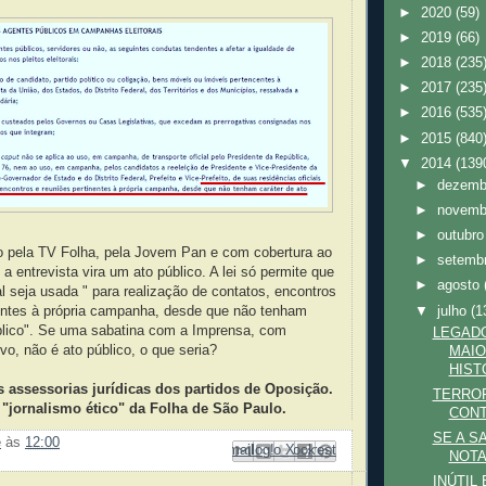
►
2020
(59)
►
2019
(66)
►
2018
(235
►
2017
(235
►
2016
(535
►
2015
(840
▼
2014
(139
►
dezem
►
novem
►
outubr
do pela TV Folha, pela Jovem Pan e com cobertura ao
►
setemb
, a entrevista vira um ato público. A lei só permite que
►
agosto
ial seja usada " para realização de contatos, encontros
▼
julho
(1
nentes à própria campanha, desde que não tenham
úblico". Se uma sabatina com a Imprensa, com
LEGADO
vo, não é ato público, o que seria?
MAIO
HIST
 assessorias jurídicas dos partidos de Oposição.
TERROR
 "jornalismo ético" da Folha de São Paulo.
CONT
SE A S
e
às
12:00
Enviar por e-mail
Compartilhar no Facebook
Compartilhar com o Pinterest
Postar no blog!
Compartilhar no X
NOTA
INÚTIL