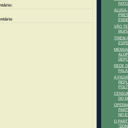
FATO
tário:
ALUGA-
PRES
ntário
ENDE
VÃO TE
MUIT
TIREM 
ESPE
MENSA
ALOP
DEPO
REDE D
PALÁ
A FIGU
REPU
POLÍ
CENSU
DO D
OPERA
PART
NO E
O PART
"DON