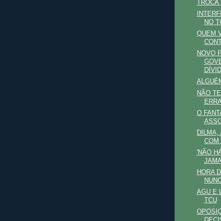
TROCA 
INTERF
NO T
QUEM V
CONT
NOVO 
GOVE
DÍVI
ALGUÉM
NÃO T
ERRA
O FANT
ASSO
DILMA,
COM
'NÃO H
JAMA
HORA D
NUNC
AGU E 
TCU
OPOSIÇ
DECI