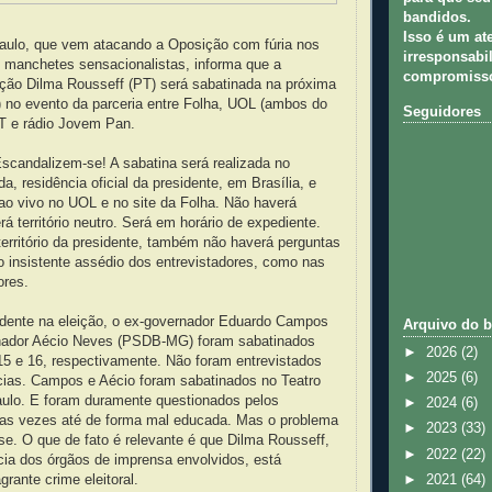
bandidos.
Isso é um at
aulo, que vem atacando a Oposição com fúria nos
irresponsabil
m manchetes sensacionalistas, informa que a
compromisso
ição Dilma Rousseff (PT) será sabatinada na próxima
) no evento da parceria entre Folha, UOL (ambos do
Seguidores
T e rádio Jovem Pan.
candalizem-se! A sabatina será realizada no
a, residência oficial da presidente, em Brasília, e
ao vivo no UOL e no site da Folha. Não haverá
rá território neutro. Será em horário de expediente.
erritório da presidente, também não haverá perguntas
 insistente assédio dos entrevistadores, como nas
ores.
sidente na eleição, o ex-governador Eduardo Campos
Arquivo do b
nador Aécio Neves (PSDB-MG) foram sabatinados
►
2026
(2)
15 e 16, respectivamente. Não foram entrevistados
►
2025
(6)
cias. Campos e Aécio foram sabatinados no Teatro
ulo. E foram duramente questionados pelos
►
2024
(6)
umas vezes até de forma mal educada. Mas o problema
►
2023
(33)
e. O que de fato é relevante é que Dilma Rousseff,
►
2022
(22)
ia dos órgãos de imprensa envolvidos, está
►
2021
(64)
rante crime eleitoral.