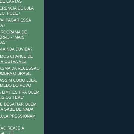
DE CARTAS
ERÊNCIA DE LULA
CU, PODE?
AI PAGAR ESSA
A?
PROGRAMA DE
RNO - "MAIS
DAS"
 AINDA DUVIDA?
EMOS CHANCE DE
R OUTRA VEZ
ASMA DA RECESSÃO
MBRA O BRASIL
 ASSIM COMO LULA,
 MEDO DO POVO
Á LIMITES PRA QUEM
IS OS TEVE'
E DESAFIAR QUEM
A SABE DE NADA
LULA PRESSIONAM
ÃO REAJE À
SÃO DE