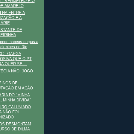
IL VERMELHO E O
DE-AMARELO
LHA ENTRE A
LIZAÇÃO E A
ÁRIE
STANTE DE
EIRINHA
ncede habeas corpus a
ack blocs no Rio
CC - GARGA
OSIVA QUE O PT
A QUER SE ...
ÉGIA NÃO, JOGO
O
SINOS DE
TAÇÃO EM AÇÃO
ARIA DO "MINHA
, MINHA DÍVIDA"
IRO CALUNIADO
A NÃO FOI
NIZADO
TOS DESMONTAM
URSO DE DILMA