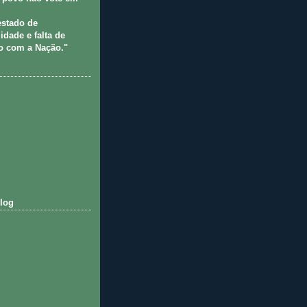
estado de
idade e falta de
 com a Nação."
log