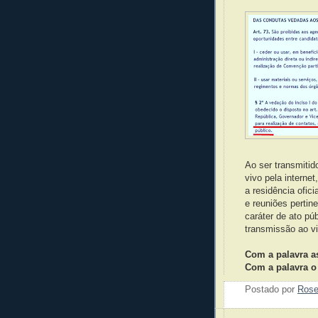
Ao ser transmiti
vivo pela internet
a residência ofic
e reuniões perti
caráter de ato p
transmissão ao vi
Com a palavra as
Com a palavra o
Postado por
Ros