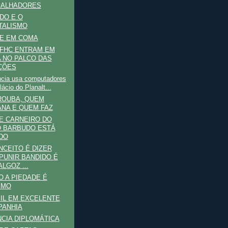
BALHADORES
DO E O
TALISMO
DE EM COMA
 FHC ENTRAM EM
 NO PALCO DAS
ÇÕES
ncia usa computadores
ácio do Planalt...
ROUBA, QUEM
NA E QUEM FAZ
E CARNEIRO DO
 BARBUDO ESTÁ
DO
CEITO É DIZER
PUNIR BANDIDO É
ALGOZ ...
 A PIEDADE É
SMO
IL EM EXCELENTE
PANHIA
NCIA DIPLOMÁTICA