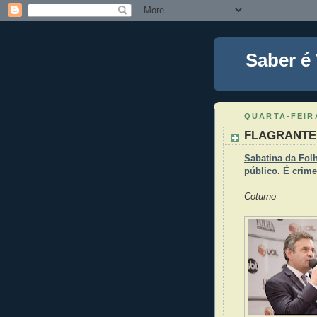
Saber é
QUARTA-FEIRA
FLAGRANTE 
Sabatina da Fol
público. É crime 
Coturno