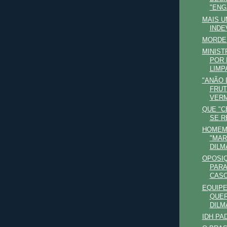
"ENG
MAIS U
INDE
MORDE
MINIST
POR 
LIMPA
"ANÃO 
FRUT
VERM
QUE "C
SE R
HOMEM-
"MAR
DILM
OPOSI
PARA
CASO
EQUIPE
QUER
DILMA
IDH PA