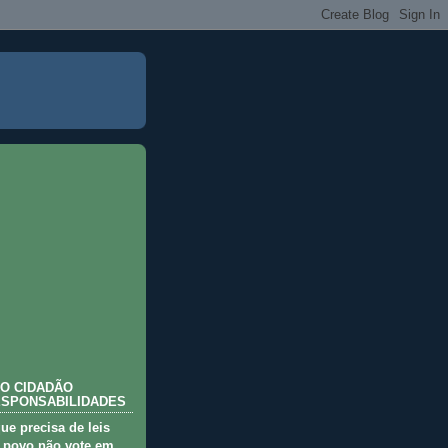
O CIDADÃO
ESPONSABILIDADES
que precisa de leis
 povo não vote em