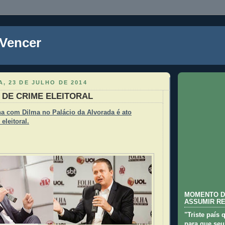
 Vencer
, 23 DE JULHO DE 2014
DE CRIME ELEITORAL
ha com Dilma no Palácio da Alvorada é ato
eleitoral.
MOMENTO D
ASSUMIR R
"Triste país 
para que seu