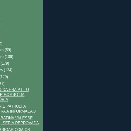
)
)
)
)
0)
bro
(59)
bro
(108)
o
(179)
ro
(124)
(129)
31)
 DA ERA PT - O
R ROMBO DA
ÓRIA
 E PATRULHA
RA A INFORMAÇÃO
ABATINA VALESSE
, SERIA REPROVADA
 BRIGAR COM OS