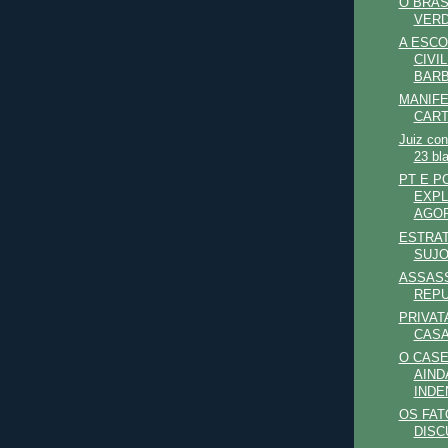
O BRAS
VER
A ESCO
CIVI
BARB
MANIFE
CART
Juiz co
23 bl
PT E P
EXPL
AGOR
ESTRAT
SUJ
ASSAS
REPU
PRIVAT
CASA
O CASE
AIND
INDE
OS FA
DISC