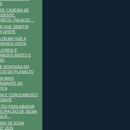
S
SE CADEIRA DE
IDENTE.
REÇO: PALÁCIO ...
R QUE DEMITIR
A GENTE
A DILMA QUE A
RANÇA VOLTA
LEIROS E
RADOS ANTES E
IS
E BOATARIA NO
CIO DO PLANALTO
RA MAIS
GNANTE DA
TICA
RA E CERCEAMENTO
EBATE
ÇÃO PARA ABAFAR
ICIPAÇÃO DE DILMA
SCÂ...
IDO SE ACHA
O" DOS