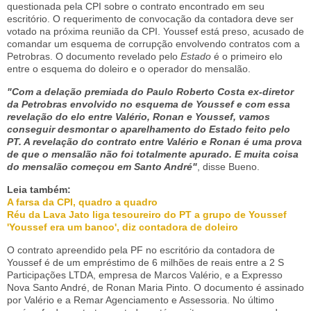
questionada pela CPI sobre o contrato encontrado em seu
escritório. O requerimento de convocação da contadora deve ser
votado na próxima reunião da CPI. Youssef está preso, acusado de
comandar um esquema de corrupção envolvendo contratos com a
Petrobras. O documento revelado pelo
Estado
é o primeiro elo
entre o esquema do doleiro e o operador do mensalão.
"Com a delação premiada do Paulo Roberto Costa ex-diretor
da Petrobras envolvido no esquema de Youssef e com essa
revelação do elo entre Valério, Ronan e Youssef, vamos
conseguir desmontar o aparelhamento do Estado feito pelo
PT. A revelação do contrato entre Valério e Ronan é uma prova
de que o mensalão não foi totalmente apurado. E muita coisa
do mensalão começou em Santo André"
, disse Bueno.
Leia também:
A farsa da CPI, quadro a quadro
Réu da Lava Jato liga tesoureiro do PT a grupo de Youssef
'Youssef era um banco', diz contadora de doleiro
O contrato apreendido pela PF no escritório da contadora de
Youssef é de um empréstimo de 6 milhões de reais entre a 2 S
Participações LTDA, empresa de Marcos Valério, e a Expresso
Nova Santo André, de Ronan Maria Pinto. O documento é assinado
por Valério e a Remar Agenciamento e Assessoria. No último