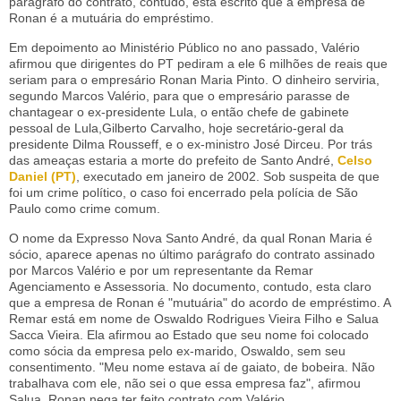
parágrafo do contrato, contudo, está escrito que a empresa de
Ronan é a mutuária do empréstimo.
Em depoimento ao Ministério Público no ano passado, Valério
afirmou que dirigentes do PT pediram a ele 6 milhões de reais que
seriam para o empresário Ronan Maria Pinto. O dinheiro serviria,
segundo Marcos Valério, para que o empresário parasse de
chantagear o ex-presidente Lula, o então chefe de gabinete
pessoal de Lula,Gilberto Carvalho, hoje secretário-geral da
presidente Dilma Rousseff, e o ex-ministro José Dirceu. Por trás
das ameaças estaria a morte do prefeito de Santo André,
Celso
Daniel (PT)
, executado em janeiro de 2002. Sob suspeita de que
foi um crime político, o caso foi encerrado pela polícia de São
Paulo como crime comum.
O nome da Expresso Nova Santo André, da qual Ronan Maria é
sócio, aparece apenas no último parágrafo do contrato assinado
por Marcos Valério e por um representante da Remar
Agenciamento e Assessoria. No documento, contudo, esta claro
que a empresa de Ronan é "mutuária" do acordo de empréstimo. A
Remar está em nome de Oswaldo Rodrigues Vieira Filho e Salua
Sacca Vieira. Ela afirmou ao Estado que seu nome foi colocado
como sócia da empresa pelo ex-marido, Oswaldo, sem seu
consentimento. "Meu nome estava aí de gaiato, de bobeira. Não
trabalhava com ele, não sei o que essa empresa faz", afirmou
Salua. Ronan nega ter feito contrato com Valério.