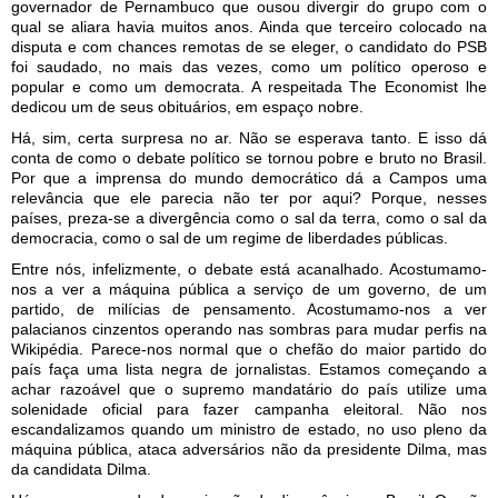
governador de Pernambuco que ousou divergir do grupo com o
qual se aliara havia muitos anos. Ainda que terceiro colocado na
disputa e com chances remotas de se eleger, o candidato do PSB
foi saudado, no mais das vezes, como um político operoso e
popular e como um democrata. A respeitada The Economist lhe
dedicou um de seus obituários, em espaço nobre.
Há, sim, certa surpresa no ar. Não se esperava tanto. E isso dá
conta de como o debate político se tornou pobre e bruto no Brasil.
Por que a imprensa do mundo democrático dá a Campos uma
relevância que ele parecia não ter por aqui? Porque, nesses
países, preza-se a divergência como o sal da terra, como o sal da
democracia, como o sal de um regime de liberdades públicas.
Entre nós, infelizmente, o debate está acanalhado. Acostumamo-
nos a ver a máquina pública a serviço de um governo, de um
partido, de milícias de pensamento. Acostumamo-nos a ver
palacianos cinzentos operando nas sombras para mudar perfis na
Wikipédia. Parece-nos normal que o chefão do maior partido do
país faça uma lista negra de jornalistas. Estamos começando a
achar razoável que o supremo mandatário do país utilize uma
solenidade oficial para fazer campanha eleitoral. Não nos
escandalizamos quando um ministro de estado, no uso pleno da
máquina pública, ataca adversários não da presidente Dilma, mas
da candidata Dilma.