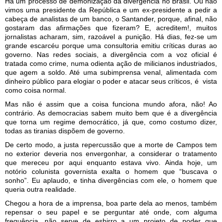
Há um processo de demonização da divergência no Brasil. Ou não
vimos uma presidente da República e um ex-presidente a pedir a
cabeça de analistas de um banco, o Santander, porque, afinal, não
gostaram das afirmações que fizeram? E, acreditem!, muitos
jornalistas acharam, sim, razoável a punição. Há dias, fez-se um
grande escarcéu porque uma consultoria emitiu críticas duras ao
governo. Nas redes sociais, a divergência com a voz oficial é
tratada como crime, numa odienta ação de milicianos industriados,
que agem a soldo. Até uma subimprensa venal, alimentada com
dinheiro público para elogiar o poder e atacar seus críticos, é vista
como coisa normal.
Mas não é assim que a coisa funciona mundo afora, não! Ao
contrário. As democracias sabem muito bem que é a divergência
que torna um regime democrático, já que, como costumo dizer,
todas as tiranias dispõem de governo.
De certo modo, a justa repercussão que a morte de Campos tem
no exterior deveria nos envergonhar, a considerar o tratamento
que mereceu por aqui enquanto estava vivo. Ainda hoje, um
notório colunista governista exalta o homem que “buscava o
sonho”. Eu aplaudo, e tinha divergências com ele, o homem que
queria outra realidade.
Chegou a hora de a imprensa, boa parte dela ao menos, também
repensar o seu papel e se perguntar até onde, com alguma
frequência, não serve de esbirro a um projeto de poder que